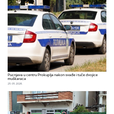
Pucnjava u centru Prokuplja nakon svađe i tuče dvojice
muškaraca
25. 05. 2026.