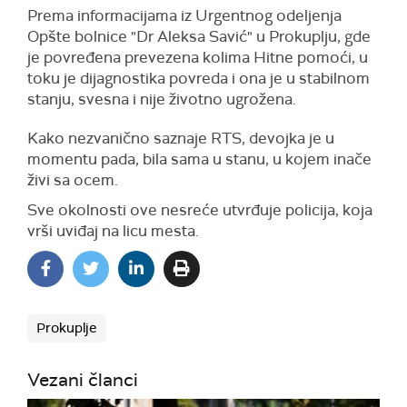
Prema informacijama iz Urgentnog odeljenja
Opšte bolnice "Dr Aleksa Savić" u Prokuplju, gde
je povređena prevezena kolima Hitne pomoći, u
toku je dijagnostika povreda i ona je u stabilnom
stanju, svesna i nije životno ugrožena.
Kako nezvanično saznaje RTS, devojka je u
momentu pada, bila sama u stanu, u kojem inače
živi sa ocem.
Sve okolnosti ove nesreće utvrđuje policija, koja
vrši uviđaj na licu mesta.
Prokuplje
Vezani članci