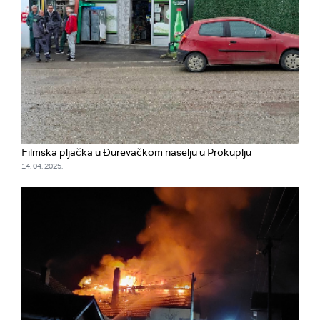
Filmska pljačka u Đurevačkom naselju u Prokuplju
14. 04. 2025.