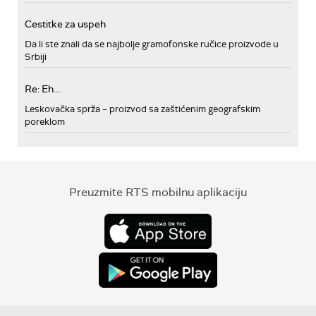
Cestitke za uspeh
Da li ste znali da se najbolje gramofonske ručice proizvode u
Srbiji
Re: Eh...
Leskovačka sprža – proizvod sa zaštićenim geografskim
poreklom
Preuzmite RTS mobilnu aplikaciju