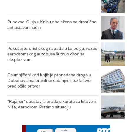
Pupovac: Oluja u Kninu obeležena na drastično
antiustavan način
Pokušaj terorističkog napada u Lajpcigu, vozač
aerodromskog autobusa šutnuo dron sa
eksplozivom
Osumnjičeni kod kojih je pronađena droga u
Dobanovcima branili se ćutanjem, tužilaštvo
predložilo pritvor
"Rajaner" obustavlja prodaju karata za letove iz
Niša; Aerodrom: Pratimo situaciju