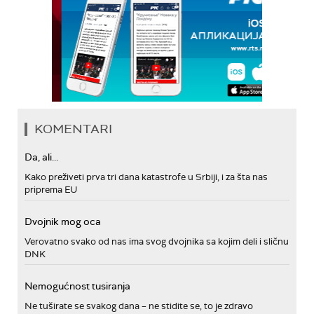
KOMENTARI
Da, ali...
Kako preživeti prva tri dana katastrofe u Srbiji, i za šta nas
priprema EU
Dvojnik mog oca
Verovatno svako od nas ima svog dvojnika sa kojim deli i sličnu
DNK
Nemogućnost tusiranja
Ne tuširate se svakog dana – ne stidite se, to je zdravo