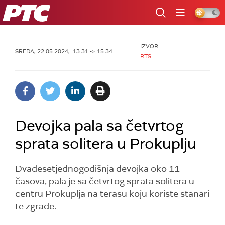
RTS
IZVOR:
SREDA, 22.05.2024, 13:31 -> 15:34
RTS
Devojka pala sa četvrtog
sprata solitera u Prokuplju
Dvadesetjednogodišnja devojka oko 11
časova, pala je sa četvrtog sprata solitera u
centru Prokuplja na terasu koju koriste stanari
te zgrade.