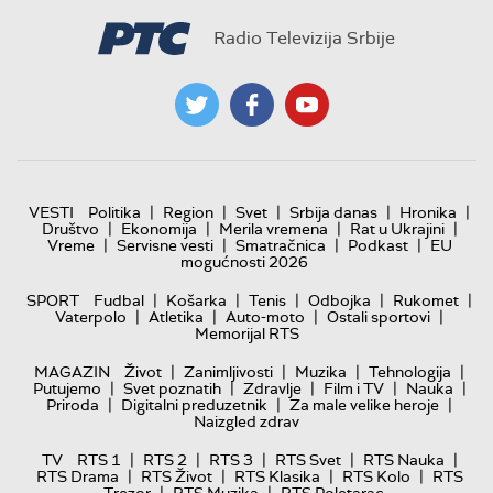
Radio Televizija Srbije
|
|
|
|
|
VESTI
Politika
Region
Svet
Srbija danas
Hronika
|
|
|
|
Društvo
Ekonomija
Merila vremena
Rat u Ukrajini
|
|
|
|
Vreme
Servisne vesti
Smatračnica
Podkast
EU
mogućnosti 2026
|
|
|
|
|
SPORT
Fudbal
Košarka
Tenis
Odbojka
Rukomet
|
|
|
|
Vaterpolo
Atletika
Auto-moto
Ostali sportovi
Memorijal RTS
|
|
|
|
MAGAZIN
Život
Zanimljivosti
Muzika
Tehnologija
|
|
|
|
|
Putujemo
Svet poznatih
Zdravlje
Film i TV
Nauka
|
|
|
Priroda
Digitalni preduzetnik
Za male velike heroje
Naizgled zdrav
|
|
|
|
|
TV
RTS 1
RTS 2
RTS 3
RTS Svet
RTS Nauka
|
|
|
|
RTS Drama
RTS Život
RTS Klasika
RTS Kolo
RTS