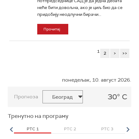
потпредседнице САД је да једна дебата
неће бити довољна, ако је циљ био да се
придобију неодлучни бирачи...
Прочитај
1
2
>
>>
понедељак, 10. август 2026.
30° C
Прогноза
Тренутно на програму
HD
РТС 1
РТС 2
РТС 3
Р