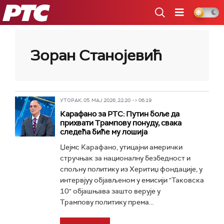
РТС
Зоран Станојевић
УТОРАК, 05. МАЈ 2026, 22:20 -> 06:19
Карафано за РТС: Путин боље да
прихвати Трампову понуду, свака
следећа биће му лошија
Џејмс Карафано, утицајни амерички
стручњак за националну безбедност и
спољну политику из Херитиџ фондације, у
интервјуу објављеном у емисији "Таковска
10" објашњава зашто верује у
Трампову политику према...