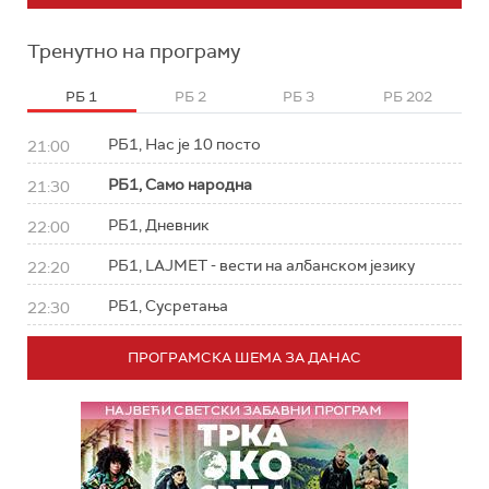
Тренутно на програму
РБ 1
РБ 2
РБ 3
РБ 202
РБ1, Нас је 10 посто
21:00
РБ1, Само народна
21:30
РБ1, Дневник
22:00
РБ1, LAJMET - вести на албанском језику
22:20
РБ1, Сусретања
22:30
ПРОГРАМСКА ШЕМА ЗА ДАНАС