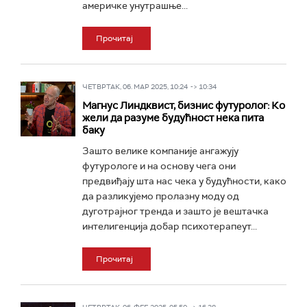
америчке унутрашње...
Прочитај
ЧЕТВРТАК, 06. МАР 2025, 10:24 -> 10:34
Магнус Линдквист, бизнис футуролог: Ко
жели да разуме будућност нека пита
баку
Зашто велике компаније ангажују
футурологе и на основу чега они
предвиђају шта нас чека у будућности, како
да разликујемо пролазну моду од
дуготрајног тренда и зашто је вештачка
интелигенција добар психотерапеут...
Прочитај