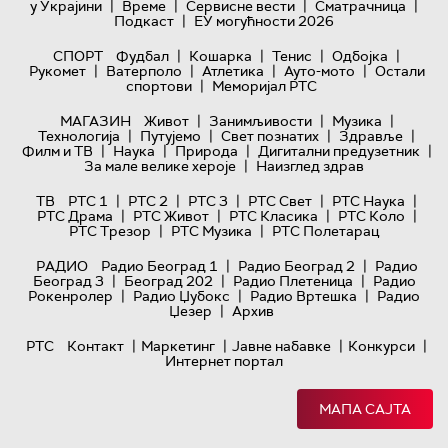
|
|
|
|
у Украјини
Време
Сервисне вести
Сматрачница
|
Подкаст
ЕУ могућности 2026
|
|
|
|
СПОРТ
Фудбал
Кошарка
Тенис
Одбојка
|
|
|
|
Рукомет
Ватерполо
Атлетика
Ауто-мото
Остали
|
спортови
Меморијал РТС
|
|
|
МАГАЗИН
Живот
Занимљивости
Музика
|
|
|
|
Технологијa
Путујемо
Свет познатих
Здравље
|
|
|
|
Филм и ТВ
Наука
Природа
Дигитални предузетник
|
За мале велике хероје
Наизглед здрав
|
|
|
|
|
ТВ
РТС 1
РТС 2
РТС 3
РТС Свет
РТС Наука
|
|
|
|
РТС Драма
РТС Живот
РТС Класика
РТС Коло
|
|
РТС Трезор
РТС Музика
РТС Полетарац
|
|
РАДИО
Радио Београд 1
Радио Београд 2
Радио
|
|
|
Београд 3
Београд 202
Радио Плетеница
Радио
|
|
|
Рокенролер
Радио Џубокс
Радио Вртешка
Радио
|
Џезер
Архив
|
|
|
|
РТС
Контакт
Маркетинг
Јавне набавке
Конкурси
Интернет портал
МАПА САЈТА