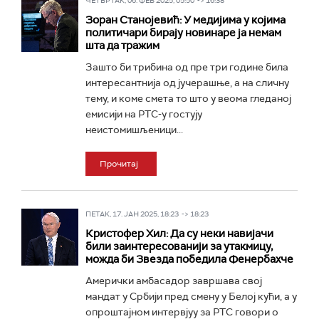
ЧЕТВРТАК, 06. ФЕБ 2025, 05:50 -> 16:38
Зоран Станојевић: У медијима у којима
политичари бирају новинаре ја немам
шта да тражим
Зашто би трибина од пре три године била
интересантнија од јучерашње, а на сличну
тему, и коме смета то што у веома гледаној
емисији на РТС-у гостују
неистомишљеници...
Прочитај
ПЕТАК, 17. ЈАН 2025, 18:23 -> 18:23
Кристофер Хил: Да су неки навијачи
били заинтересованији за утакмицу,
можда би Звезда победила Фенербахче
Амерички амбасадор завршава свој
мандат у Србији пред смену у Белој кући, а у
опроштајном интервјуу за РТС говори о