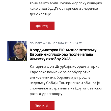
томе зашто воли Јокића и српску кошарку,
како види будућност српске и америчке
демократије...
Прочитај
ПОНЕДЕЉАК, 18. НОВ 2024, 12:10 -> 14:37
Координаторка ЕК: Антисемитизам у
Европи експлодирао после напада
Хамаса у октобру 2023.
Катарина фон Шнурбајн, координаторка
Европске комисије за борбу против
антисемитизма, боравила је прошле
недеље у Србији. Том приликом обишла је
споменике и стратишта из Другог светског
рата, а у разговору...
Прочитај