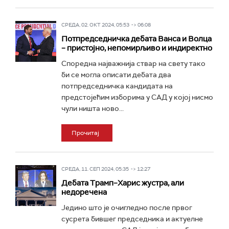
СРЕДА, 02. ОКТ 2024, 05:53 -> 06:08
Потпредседничка дебата Ванса и Волца
– пристојно, непомирљиво и индиректно
Споредна најважнија ствар на свету тако
би се могла описати дебата два
потпредседничка кандидата на
предстојећим изборима у САД у којој нисмо
чули ништа ново...
Прочитај
СРЕДА, 11. СЕП 2024, 05:35 -> 12:27
Дебата Трамп–Харис жустра, али
недоречена
Једино што је очигледно после првог
сусрета бившег председника и актуелне