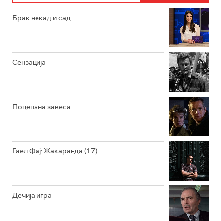
Брак некад и сад
Сензација
Поцепана завеса
Гаел Фај: Жакаранда (17)
Дечија игра