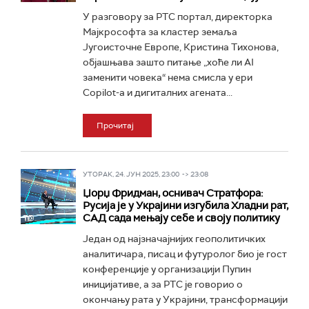
У разговору за РТС портал, директорка
Мајкрософта за кластер земаља
Југоисточне Европе, Кристина Тихонова,
објашњава зашто питање „хоће ли AI
заменити човека“ нема смисла у ери
Copilot-а и дигиталних агената...
Прочитај
УТОРАК, 24. ЈУН 2025, 23:00 -> 23:08
Џорџ Фридман, оснивач Стратфора:
Русија је у Украјини изгубила Хладни рат,
САД сада мењају себе и своју политику
Један од најзначајнијих геополитичких
аналитичара, писац и футуролог био је гост
конференције у организацији Пупин
иницијативе, а за РТС је говорио о
окончању рата у Украјини, трансформацији