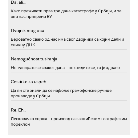
Da, ali...
Како преживети прва три дана катастрофе у Србији, и за
шта нас припрема ЕУ
Dvojnik mog oca
Вероватно свако од нас има свог двојника са којим дели и
сличну ДНК
Nemogućnost tusiranja
Не туширате се сваког дана – не стидите се, то је здраво
Cestitke za uspeh
Да ли сте знали да се најбоље грамофонске ручице
производе у Србији
Re: Eh...
Лесковачка спржа – производ са заштићеним географским
пореклом