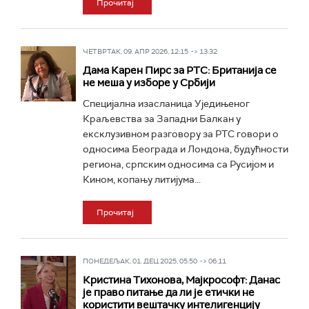
Прочитај
ЧЕТВРТАК, 09. АПР 2026, 12:15 -> 13:32
Дама Карен Пирс за РТС: Британија се
не меша у изборе у Србији
Специјална изасланица Уједињеног
Краљевства за Западни Балкан у
ексклузивном разговору за РТС говори о
односима Београда и Лондона, будућности
региона, српским односима са Русијом и
Кином, копању литијума...
Прочитај
ПОНЕДЕЉАК, 01. ДЕЦ 2025, 05:50 -> 06:11
Кристина Тихонова, Мајкрософт: Данас
је право питање да ли је етички не
користити вештачку интелигенцију