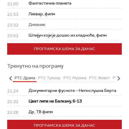
Фантастична планета
21:00
Лихвар, филм
21:53
Дневник
23:32
Шпијун који је дошао из хладноће, филм
23:52
ПРОГРАМСКА ШЕМА ЗА ДАНАС
Тренутно на програму
етарац
РТС Драма
РТС Трезор
РТС Музика
РТС Живот
РТС Кла
Документарне фусноте – Непослушна Берта
21:24
Цват липе на Балкану, 6-13
21:32
Др, ТВ филм
22:28
ПРОГРАМСКА ШЕМА ЗА ДАНАС