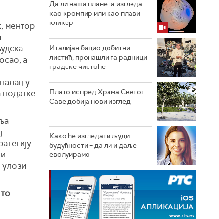
Да ли наша планета изгледа
као кромпир или као плави
кликер
к, ментор
м
људска
Италијан бацио добитни
листић, пронашли га радници
осао, а
градске чистоће
налац у
Плато испред Храма Светог
а податке
Саве добија нови изглед
ља
ј
Како ће изгледати људи
ратегију.
будућности – да ли и даље
 и
еволуирамо
о улози
 то