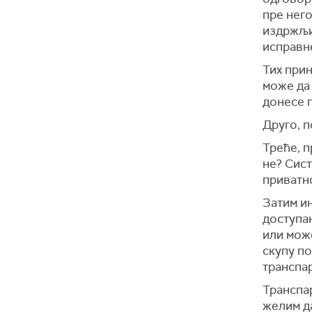
пре него
издржљив
исправне
Тих прин
може да 
донесе п
Друго, п
Треће, п
не? Сист
приватн
Затим ин
доступан
или може
скупу по
транспа
Транспар
желим д