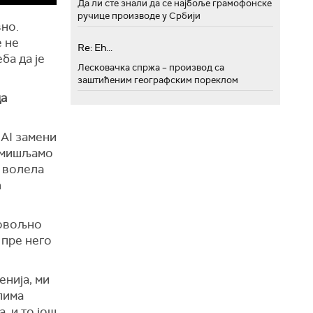
Да ли сте знали да се најбоље грамофонске
ручице производе у Србији
вно.
е не
Re: Eh...
ба да је
Лесковачка спржа – производ са
заштићеним географским пореклом
да
 AI замени
азмишљамо
и волела
ћ
довољно
 пре него
енија, ми
пима
, и то још