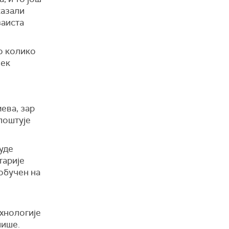
казали
заиста
ко колико
век
ева, зар
 поштује
уде
тарије
 обучен на
ехнологије
нише.