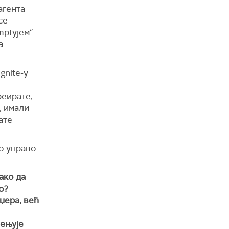
агента
се
mptујем“.
а
gnite-у
креирате,
, имали
ате
то управо
ако да
о?
џера, већ
мењује