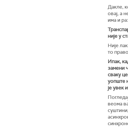
Дакле, к
овај, а 
има и ра
Транспар
није у с
Није лак
то право
Ипак, ка
замени ч
сваку це
уопште н
је увек 
Погледај
веома ва
суштини,
асинхрон
синхроно