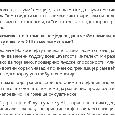
оже да „глуми“ емоције, тако да може да звучи емоти
да ћемо видети много занимљивих ствари, али ми овд
 само о технологији, већ и о томе како одговорно тре
мо.
размишљате о томе да вас једног дана четбот замени, 
а у ваше име? Шта мислите о томе?
да ми у Мајкрософту никада не размишљамо о томе да
или да замени људску домишљатост и интелект. Ми р
како да појачамо, проширимо људске способности. Ал
е вратим корак уназад и почнем од граница, јер сам ве
ла одговорну употребу технологија.
е важно које границе себи поставимо и дефинишемо 
е него што уопште почнемо да развијамо производе и
напредимо. Те границе су суштинске.
јкрософт већ дуго улаже у AI, заправо неколико дец
инисали неке кључне принципе које називамо принци
е вештачке интелигенције или етичким AI принципима