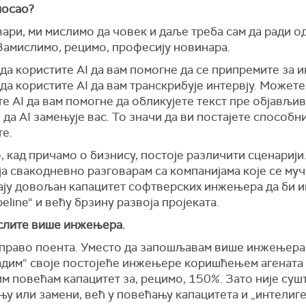
посао?
вари, ми мислимо да човек и даље треба сам да ради 
Замислимо, рецимо, професију новинара.
а користите AI да вам помогне да се припремите за и
а користите AI да вам транскрибује интервју. Можете
е AI да вам помогне да обликујете текст пре објављив
 да AI замењује вас. То значи да ви постајете способни
те.
 кад причамо о бизнису, постоје различити сценарији
ја свакодневно разговарам са компанијама које се муч
ају довољан капацитет софтверских инжењера да би 
peline“ и већу брзину развоја пројеката.
слите више инжењера.
 управо поента. Уместо да запошљавам више инжењера,
дим“ своје постојеће инжењере коришћењем агената и
им повећам капацитет за, рецимо, 150%. Зато није суш
у или замени, већ у повећању капацитета и „интелиге