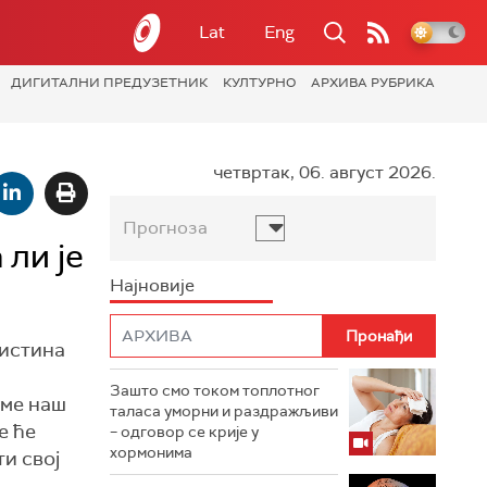
Lat
Eng
ДИГИТАЛНИ ПРЕДУЗЕТНИК
КУЛТУРНО
АРХИВА РУБРИКА
четвртак, 06. август 2026.
Прогноза
 ли је
Најновије
ристина
Зашто смо током топлотног
уме наш
таласа уморни и раздражљиви
е ће
– одговор се крије у
хормонима
ти свој