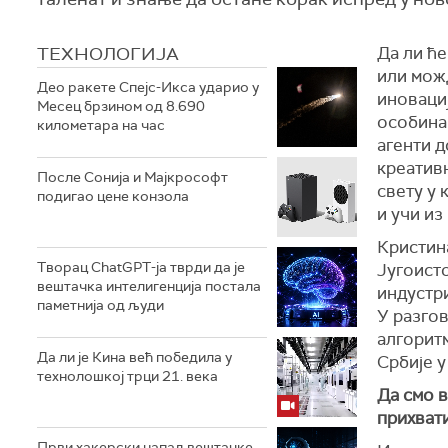
ТЕХНОЛОГИЈA
Да ли ће
или мож
Део ракете Спејс-Икса ударио у
иновациј
Месец брзином од 8.690
особина 
километара на час
агенти д
креатив
После Сонија и Мајкрософт
свету у 
подигао цене конзола
и учи из
Кристин
Творац ChatGPT-ја тврди да је
Југоист
вештачка интелигенција постала
индустри
паметнија од људи
У разгов
алгоритм
Да ли је Кина већ победила у
Србије у
технолошкој трци 21. века
Да смо в
прихват
Први хакерски напад вештачке