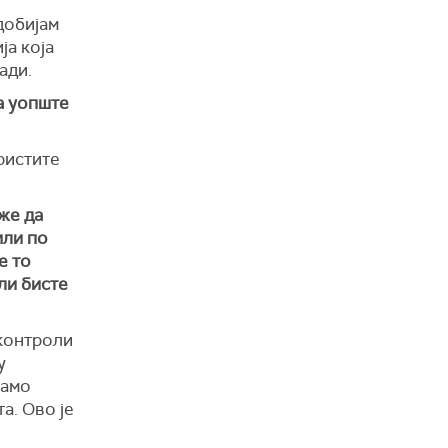
 добијам
ја која
ади.
а уопште
ористите
оже да
или по
е то
ли бисте
 контроли
у
само
а. Ово је