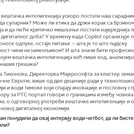
 вештачка интелигенција ускоро постати наш сарадни
да супарник? Може ли етика да држи корак са брзино
а и да ли ће критичко мишљење постати највреднија 
дигиталног доба? У времену када Copilot организује п
оносе одлуке, остаје питање — шта је то што људску
ност чини незаменљивом? И шта значи бити професио
којем вештачка интелигенција већ пише код, анализир
 наших грешака?
а Тихонова, Директорка Мајкрософта за кластер зема
очне Европе, више од две деценије ради у технолошко
ји и води тимове који спајају иновације и пословну ст
ору за РТС портал говори о границама између човека
а, о одговорној употреби вештачке интелигенције и 
 новој дигиталној економији.
ам понудили да овај интервју води четбот, да ли бисте
или?