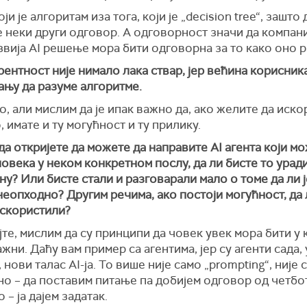
оји је алгоритам иза тога, који је „decision tree“, зашто
не неки други одговор. А одговорност значи да компани
звија AI решење мора бити одговорна за то како оно р
ентност није нимало лака ствар, јер већина корисник
тању да разуме алгоритме.
о, али мислим да је ипак важно да, ако желите да иск
, имате и ту могућност и ту прилику.
да откријете да можете да направите AI агента који м
овека у неком конкретном послу, да ли бисте то урад
ну? Или бисте стали и разговарали мало о томе да ли ј
еопходно? Другим речима, ако постоји могућност, да 
искористили?
те, мислим да су принципи да човек увек мора бити у
жни. Даћу вам пример са агентима, јер су агенти сада, 
 нови талас AI-ја. То више није само „prompting“, није 
о – да поставим питање па добијем одговор од четбот
 – ја дајем задатак.