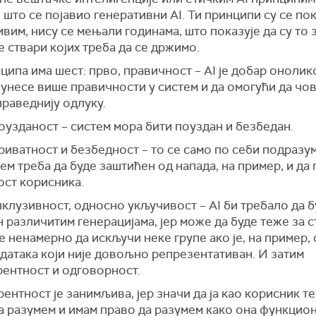
 што се појавио генеративни AI. Ти принципи су се по
им, нису се мењали годинама, што показује да су то 
 ствари којих треба да се држимо.
ципа има шест: прво, правичност – AI је добар оноли
унесе више правичности у систем и да омогући да чо
раведнију одлуку.
оузданост – систем мора бити поуздан и безбедан.
риватност и безбедност – то се само по себи подразум
ем треба да буде заштићен од напада, на пример, и да
ост корисника.
клузивност, односно укључивост – AI би требало да б
 различитим генерацијама, јер може да буде теже за с
 ненамерно да искључи неке групе ако је, на пример,
датака који није довољно репрезентативан. И затим
рентност и одговорност.
ентност је занимљива, јер значи да ја као корисник т
а разумем и имам право да разумем како она функцио