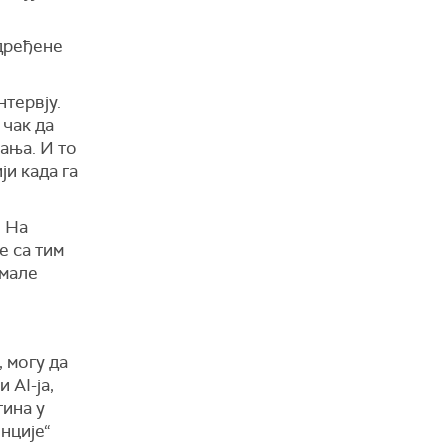
одређене
нтервју.
 чак да
ања. И то
ји када га
. На
е са тим
имале
 могу да
 AI-ја,
тина у
нције“