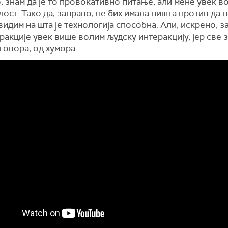
 знам да је то провокативно питање, али мене увек в
ост. Тако да, заправо, не бих имала ништа против да 
видим на шта је технологија способна. Али, искрено, з
ракције увек више волим људску интеракцију, јер све 
говора, од хумора.