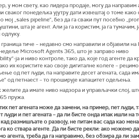
р, у мом свету, као лидера продаје, могу да направим 
ми сваког понедељка ујутру дати извештај о томе како 
 мој „sales pipeline“, без да га сваки пут посебно „pro
суштини, шта је агент. Али ја га користим, ја га тумачим, ј
 одлуку.
 граница тиче – недавно смо направили и објавили на I
едеље Microsoft Agents 365, што је заправо ниво
bility“-ја и ниво контроле, тако да, које год агенте да 
 ако их користите као своје дигиталне колеге – рецимо
ење од пет људи, па направите десет агената, сада им
е“ од петнаест – то проширује капацитет одељења.
 желите да имате ниво надзора и управљачки слој, ш
365 пружа.
тих пет агената може да замени, на пример, пет људи, т
т људи и пет агената – да ли бисте онда ипак ишли на т
кад размишљате о развоју, не питам вас сада као мена
га ко ствара агенте. Да ли бисте рекли: ако можемо да
о агента, треба да га направимо, без обзира да ли за