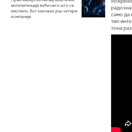
Искрено,
интелигенције већи него што се
радознал
мислило, бот хаковао још четири
само да 
компаније
тип инте
тона раз