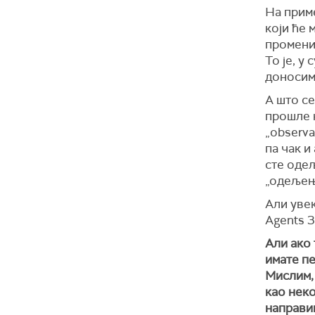
На приме
који ће 
променио
То је, у 
доносим
А што се
прошле н
„observa
па чак и
сте одељ
„одељењ
Али увек
Agents 
Али ако 
имате пе
Мислим, 
као неко
направим