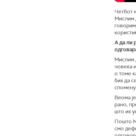
Четбот м
Мислим 
говоримо
користи
А да ли 
одговар
Мислим 
човека 
о томе 
бих да с
спомену
Веома ј
рано, пр
што их у
Пошто Ма
смо деф
одговорн