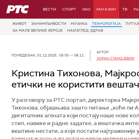
РТС
ВЕСТИ
СПОРТ
OKO
МАГАЗИН
ТВ
Р
ЖИВОТ
ЗАНИМЉИВОСТИ
МУЗИКА
ТЕХНОЛОГИЈA
ПУТУЈ
ЗА МАЛЕ ВЕЛИКЕ ХЕРОЈЕ
НАИЗГЛЕД ЗДРАВ
АУТОР:
ПОНЕДЕЉАК, 01.12.2025, 05:50 -> 06:11
ЗОРАН СТАНОЈЕВИЋ
Кристина Тихонова, Мајкрос
етички не користити вештач
У разговору за РТС портал, директорка Мајк
Тихонова, објашњава зашто питање „хоће ли AI
дигиталних агената који постају наше нове ко
стил, навике и радне задатке, а вештачка инт
вештине нестати, а које постати најтраженије 
таленат и знање да остане корак испред у нов