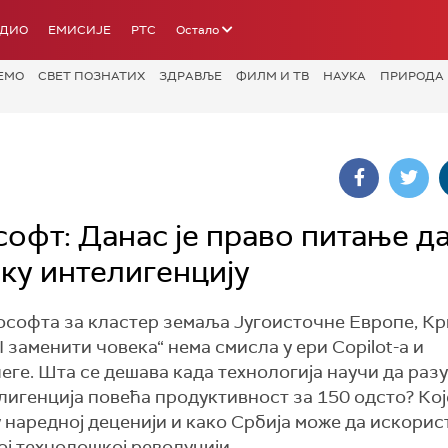
АДИО
ЕМИСИЈЕ
РТС
Остало
ЕМО
СВЕТ ПОЗНАТИХ
ЗДРАВЉЕ
ФИЛМ И ТВ
НАУКА
ПРИРОДА
офт: Данас је право питање да
ку интелигенцију
рософта за кластер земаља Југоисточне Европе, К
 заменити човека“ нема смисла у ери Copilot-а и
леге. Шта се дешава када технологија научи да раз
елигенција повећа продуктивност за 150 одсто? Кој
у наредној деценији и како Србија може да искорис
ој технолошкој револуцији.