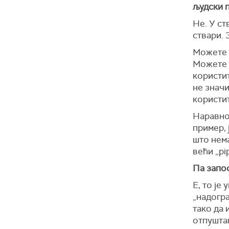
људски 
Не. У ст
ствари. 
Можете д
Можете д
користит
не значи
користи
Наравно,
пример, 
што нем
већи „pi
Па запо
Е, то је
„надогра
тако да 
отпуштањ