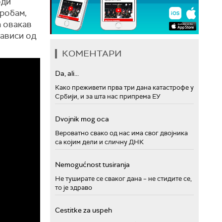
оди
пробам,
а овакав
зависи од
КОМЕНТАРИ
Da, ali...
Како преживети прва три дана катастрофе у
Србији, и за шта нас припрема ЕУ
Dvojnik mog oca
Вероватно свако од нас има свог двојника
са којим дели и сличну ДНК
Nemogućnost tusiranja
Не туширате се сваког дана – не стидите се,
то је здраво
Cestitke za uspeh