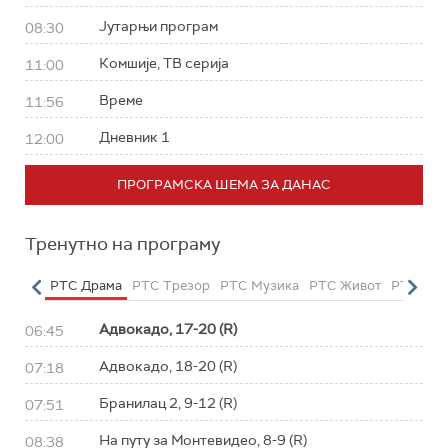
Јутарњи програм
08:30
Комшије, ТВ серија
11:00
Време
11:56
Дневник 1
12:00
ПРОГРАМСКА ШЕМА ЗА ДАНАС
Тренутно на програму
етарац
РТС Драма
РТС Трезор
РТС Музика
РТС Живот
РТС Кла
Адвокадо, 17-20 (R)
06:45
Адвокадо, 18-20 (R)
07:18
Бранилац 2, 9-12 (R)
07:51
На путу за Монтевидео, 8-9 (R)
08:38