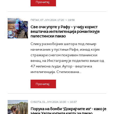
Прочитај
ПЕТАК, 07. ЈУН 2024, 17:20 -> 19:58
Све очи упрте у Рафу – у чију корист
вештачка интелигенција романтизује
палестински пакао
Слику разнобојних шатора под лењир
начичканих у пустињи Рафе, изнад којих
стражари снегом покривен планински
венац, на Инстаграму је поделило више од
47 милиона људи. Аутор - вештачка
интелигенција. Стилизована...
Прочитај
СУБОТА, 01. ЈУН 2024, 10:30 -> 10:37
Порука на бомби "Докрајчите их" - како је
Ники Хејли купила карту за пакао