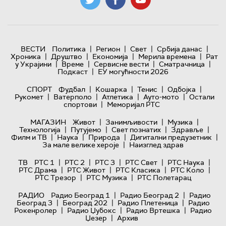
|
|
|
|
ВЕСТИ
Политика
Регион
Свет
Србија данас
|
|
|
|
Хроника
Друштво
Економија
Мерила времена
Рат
|
|
|
|
у Украјини
Време
Сервисне вести
Сматрачница
|
Подкаст
ЕУ могућности 2026
|
|
|
|
СПОРТ
Фудбал
Кошарка
Тенис
Одбојка
|
|
|
|
Рукомет
Ватерполо
Атлетика
Ауто-мото
Остали
|
спортови
Меморијал РТС
|
|
|
МАГАЗИН
Живот
Занимљивости
Музика
|
|
|
|
Технологијa
Путујемо
Свет познатих
Здравље
|
|
|
|
Филм и ТВ
Наука
Природа
Дигитални предузетник
|
За мале велике хероје
Наизглед здрав
|
|
|
|
|
ТВ
РТС 1
РТС 2
РТС 3
РТС Свет
РТС Наука
|
|
|
|
РТС Драма
РТС Живот
РТС Класика
РТС Коло
|
|
РТС Трезор
РТС Музика
РТС Полетарац
|
|
РАДИО
Радио Београд 1
Радио Београд 2
Радио
|
|
|
Београд 3
Београд 202
Радио Плетеница
Радио
|
|
|
Рокенролер
Радио Џубокс
Радио Вртешка
Радио
|
Џезер
Архив