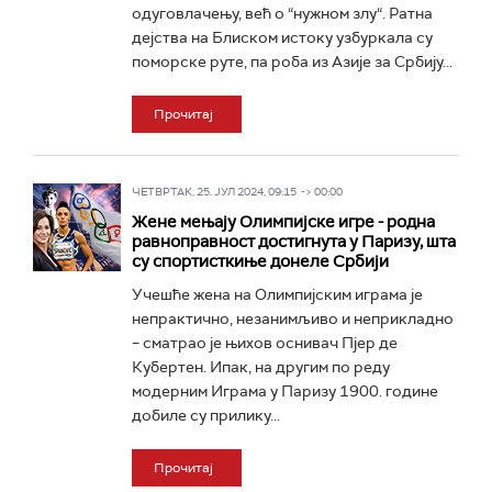
одуговлачењу, већ о “нужном злу“. Ратна
дејства на Блиском истоку узбуркала су
поморске руте, па роба из Азије за Србију...
Прочитај
ЧЕТВРТАК, 25. ЈУЛ 2024, 09:15 -> 00:00
Жене мењају Олимпијске игре - родна
равноправност достигнута у Паризу, шта
су спортисткиње донеле Србији
Учешће жена на Олимпијским играма је
непрактично, незанимљиво и неприкладно
– сматрао је њихов оснивач Пјер де
Кубертен. Ипак, на другим по реду
модерним Играма у Паризу 1900. године
добиле су прилику...
Прочитај