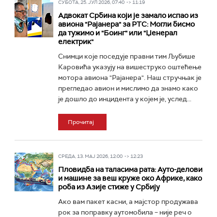
СУБОТА, 25. ЈУЛ 2026, 07:40 -> 11:19
Адвокат Србина који је замало испао из
авиона "Рајанера" за РТС: Могли бисмо
да тужимо и "Боинг" или "Џенерал
електрик"
Снимци које поседује правни тим Љубише
Каровића указују на вишеструко оштећење
мотора авиона "Рајанера". Наш стручњак је
прегледао авион и мислимо да знамо како
је дошло до инцидента у којем је, услед...
Прочитај
СРЕДА, 13. МАЈ 2026, 12:00 -> 12:23
Пловидба на таласима рата: Ауто-делови
и машине за веш круже око Африке, како
роба из Азије стиже у Србију
Ако вам пакет касни, а мајстор продужава
рок за поправку аутомобила – није реч о