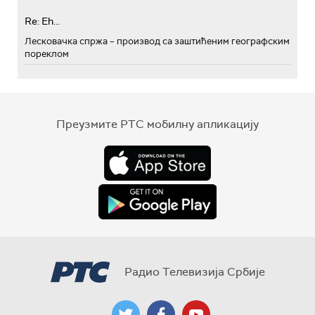
Re: Eh...
Лесковачка спржа – производ са заштићеним географским
пореклом
Преузмите РТС мобилну апликацију
Радио Телевизија Србије