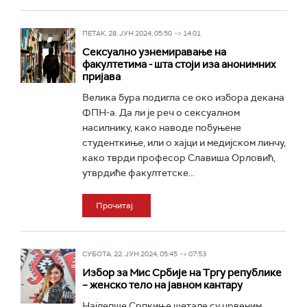
ПЕТАК, 28. ЈУН 2024, 05:50 -> 14:01
Сексуално узнемиравање на
факултетима - шта стоји иза анонимних
пријава
Велика бура подигла се око избора декана
ФПН-а. Да ли је реч о сексуалном
насилнику, како наводе побуњене
студенткиње, или о хајци и медијском линчу,
како тврди професор Славиша Орловић,
утврдиће факултетске...
Прочитај
СУБОТА, 22. ЈУН 2024, 05:45 -> 07:53
Избор за Мис Србије на Тргу републике
– женско тело на јавном кантару
Најлепше Српкиње шетале су црвеним