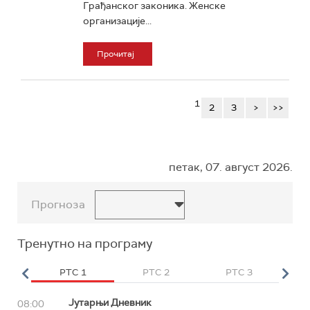
Грађанског законика. Женске
организације...
Прочитај
1
2
3
>
>>
петак, 07. август 2026.
Прогноза
Тренутно на програму
HD
РТС 1
РТС 2
РТС 3
Р
Јутарњи Дневник
08:00