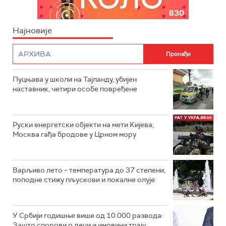
Најновије
Пуцњава у школи на Тајланду, убијен
наставник, четири особе повређене
Руски енергетски објекти на мети Кијева;
Москва гађа бродове у Црном мору
Варљиво лето – температура до 37 степени,
поподне стижу пљускови и локалне олује
У Србији годишње више од 10.000 развода:
Зашто спорови о деци и имовини трају