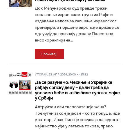
Док Међународни суд правде тражи
повлачење израелских трупа из Рафе и
издавање налога за хапшење израелског
премијера, а поједине европске државе сe
одлучују да признају државу Палестину,
високорангирана...
Прочитај
УТОРАК, 23. АПР 2024, 20:00 -> 15:32
Да се разумемо: Чехиње и Украјинке
рађају српску децу – да ли треба да
увозимо бебе и ко би биле сурогат мајке
у Србији
Алтруизам или експлоатација жена?
Тренутни закон је јасан – ко то покуша, иде
у затвор. Ипак, било је покушаја да сурогат
мајчинство уђе у легалне токове, преко