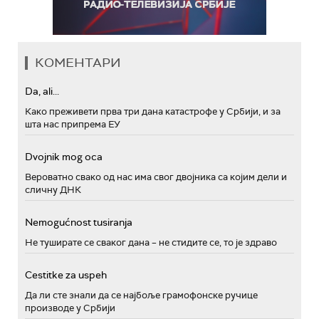
КОМЕНТАРИ
Da, ali...
Како преживети прва три дана катастрофе у Србији, и за
шта нас припрема ЕУ
Dvojnik mog oca
Вероватно свако од нас има свог двојника са којим дели и
сличну ДНК
Nemogućnost tusiranja
Не туширате се сваког дана – не стидите се, то је здраво
Cestitke za uspeh
Да ли сте знали да се најбоље грамофонске ручице
производе у Србији