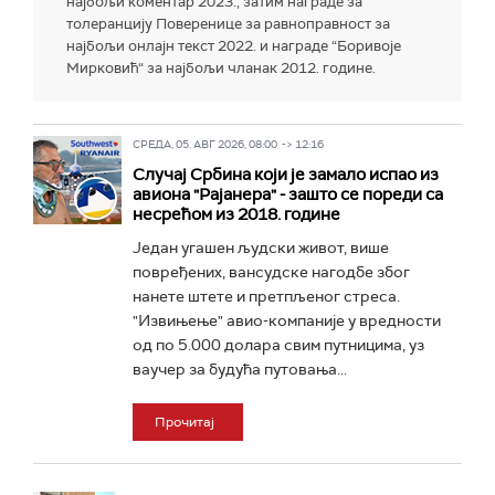
најбољи коментар 2023., затим награде за
толеранцију Поверенице за равноправност за
најбољи онлајн текст 2022. и награде “Боривоје
Мирковић“ за најбољи чланак 2012. године.
СРЕДА, 05. АВГ 2026, 08:00 -> 12:16
Случај Србина који је замало испао из
авиона "Рајанера" - зашто се пореди са
несрећом из 2018. године
Један угашен људски живот, више
повређених, вансудске нагодбе због
нанете штете и претпљеног стреса.
"Извињење" авио-компаније у вредности
од по 5.000 долара свим путницима, уз
ваучер за будућа путовања...
Прочитај