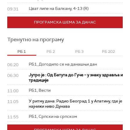
Цват липе на Балкану, 4-13 (R)
09:31
ПРОГРАМСКА ШЕМА ЗА ДАНАС
Тренутно на програму
РБ 1
РБ 2
РБ 3
РБ 202
РБ1, Догодило се на данашњи дан
06:20
Јутро је : Од Батута до Гуче – у знаку здравља и
06:30
традиције
РБ1, Вести
11:00
У ритму дана: Радио Београд 1 у Апатину, где је
11:05
најнижи ниво Дунава
РБ1, Српски на српском
11:55