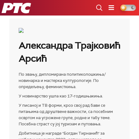
РТС
Александра Трајковић
Арсић
По звању, дипломирана политиколошкиња/
новинарка и мастерка културологије. По
опредељењу, феминисткиња.
У новинарство ушла као 17-годишњакиња.
У писаној и ТВ форми, кроз свој рад бави се
питањима од друштвене важности, са посебним
освртом на угрожене групе, родне и табу теме.
Посебна страст су јој туризам и путовања.
Добитница је награде "Богдан Тирнанић" за