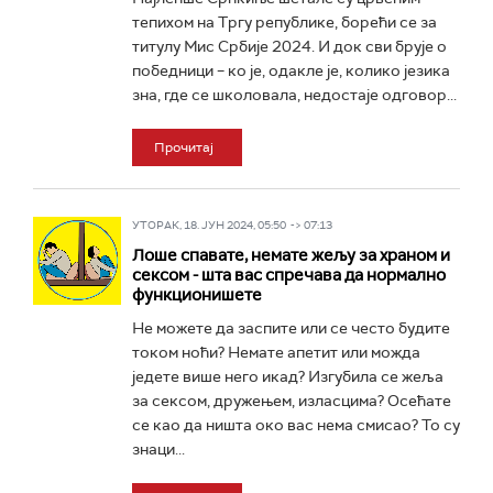
тепихом на Тргу републике, борећи се за
титулу Мис Србије 2024. И док сви брује о
победници – ко је, одакле је, колико језика
зна, где се школовала, недостаје одговор...
Прочитај
УТОРАК, 18. ЈУН 2024, 05:50 -> 07:13
Лоше спавате, немате жељу за храном и
сексом - шта вас спречава да нормално
функционишете
Не можете да заспите или се често будите
током ноћи? Немате апетит или можда
једете више него икад? Изгубила се жеља
за сексом, дружењем, изласцима? Осећате
се као да ништа око вас нема смисао? То су
знаци...