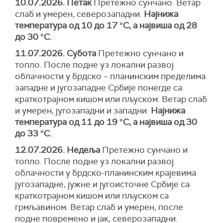
10.07.2026. Петак
Претежно сунчано. Ветар
слаб и умерен, северозападни.
Најнижа
температура од 10 до 17 °C, а највиша од 28
до 30 °C.
11.07.2026. Субота
Претежно сунчано и
топло. После подне уз локални развој
облачности у брдско – планинским пределима
западне и југозападне Србије понегде са
краткотрајном кишом или пљуском. Ветар слаб
и умерен, југозападни и западни.
Најнижа
температура од 11 до 19 °C, а највиша од 30
до 33 °C.
12.07.2026. Недеља
Претежно сунчано и
топло. После подне уз локални развој
облачности у брдско-планинским крајевима
југозападне, јужне и југоисточне Србије са
краткотрајном кишом или пљуском са
грмљавином. Ветар слаб и умерен, после
подне повремено и јак, северозападни.