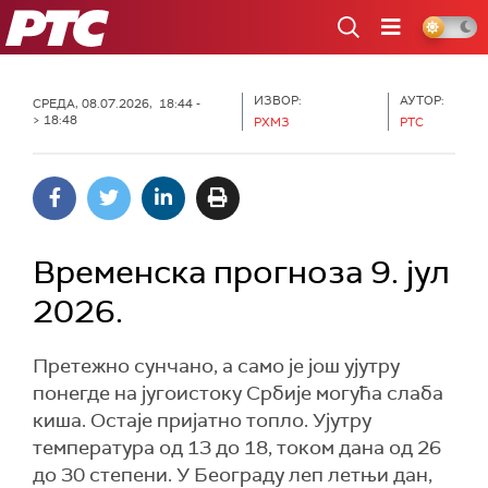
РТС
ИЗВОР:
АУТОР:
СРЕДА, 08.07.2026, 18:44 -
> 18:48
РХМЗ
РТС
Временска прогноза 9. јул
2026.
Претежно сунчано, а само је још ујутру
понегде на југоистоку Србије могућа слаба
киша. Остаје пријатно топло. Ујутру
температура од 13 до 18, током дана од 26
до 30 степени. У Београду леп летњи дан,