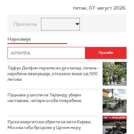
петак, 07. август 2026.
Прогноза
Најновије
Тајфун Делфин паралисао југозапад Јапана -
наређена евакуација, отказано више од 500
летова
Пуцњава у школи на Тајланду, убијен
наставник, четири особе повређене
Руски енергетски објекти на мети Кијева;
Москва гађа бродове у Црном мору