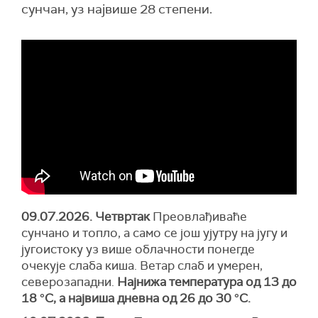
сунчан, уз највише 28 степени.
09.07.202
6
. Четвртак
Преовлађиваће
сунчано и топло, а само се још ујутру на југу и
југоистоку уз више облачности понегде
очекује слаба киша. Ветар слаб и умерен,
северозападни.
Најнижа температура од 13 до
18 °С, а највиша дневна од 26 до 30 °С.