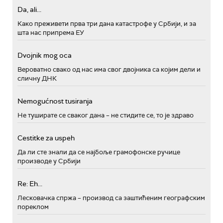
Da, ali...
Како преживети прва три дана катастрофе у Србији, и за
шта нас припрема ЕУ
Dvojnik mog oca
Вероватно свако од нас има свог двојника са којим дели и
сличну ДНК
Nemogućnost tusiranja
Не туширате се сваког дана – не стидите се, то је здраво
Cestitke za uspeh
Да ли сте знали да се најбоље грамофонске ручице
производе у Србији
Re: Eh...
Лесковачка спржа – производ са заштићеним географским
пореклом