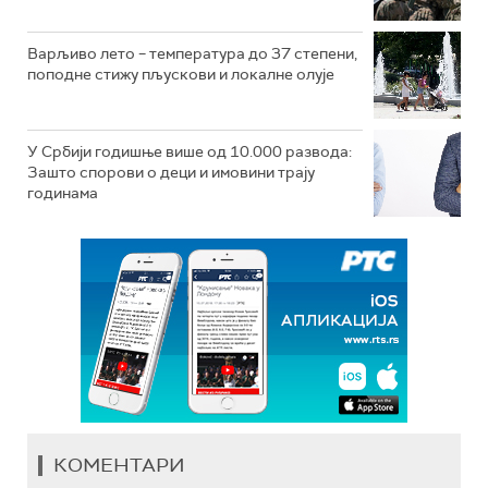
Варљиво лето – температура до 37 степени,
поподне стижу пљускови и локалне олује
У Србији годишње више од 10.000 развода:
Зашто спорови о деци и имовини трају
годинама
КОМЕНТАРИ