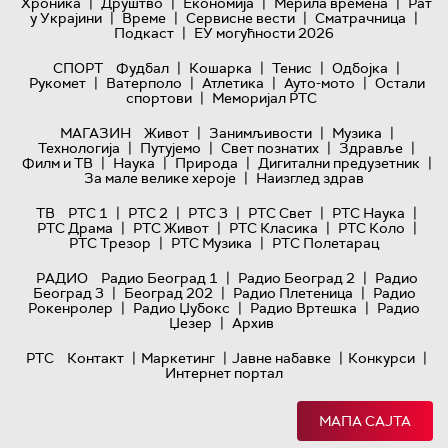
|
|
|
|
Хроника
Друштво
Економија
Мерила времена
Рат
|
|
|
|
у Украјини
Време
Сервисне вести
Сматрачница
|
Подкаст
ЕУ могућности 2026
|
|
|
|
СПОРТ
Фудбал
Кошарка
Тенис
Одбојка
|
|
|
|
Рукомет
Ватерполо
Атлетика
Ауто-мото
Остали
|
спортови
Меморијал РТС
|
|
|
МАГАЗИН
Живот
Занимљивости
Музика
|
|
|
|
Технологијa
Путујемо
Свет познатих
Здравље
|
|
|
|
Филм и ТВ
Наука
Природа
Дигитални предузетник
|
За мале велике хероје
Наизглед здрав
|
|
|
|
|
ТВ
РТС 1
РТС 2
РТС 3
РТС Свет
РТС Наука
|
|
|
|
РТС Драма
РТС Живот
РТС Класика
РТС Коло
|
|
РТС Трезор
РТС Музика
РТС Полетарац
|
|
РАДИО
Радио Београд 1
Радио Београд 2
Радио
|
|
|
Београд 3
Београд 202
Радио Плетеница
Радио
|
|
|
Рокенролер
Радио Џубокс
Радио Вртешка
Радио
|
Џезер
Архив
|
|
|
|
РТС
Контакт
Маркетинг
Јавне набавке
Конкурси
Интернет портал
МАПА САЈТА