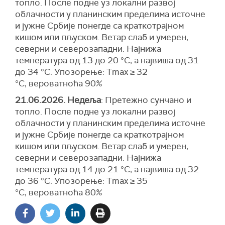
топло. После подне уз локални развој
облачности у планинским пределима источне
и јужне Србије понегде са краткотрајном
кишом или пљуском. Ветар слаб и умерен,
северни и северозападни. Најнижа
температура од 13 до 20 °С, а највиша од 31
до 34 °С. Упозорење: Tmax ≥ 32
°C, вероватноћа 90%
21.06.2026. Недеља
: Претежно сунчано и
топло. После подне уз локални развој
облачности у планинским пределима источне
и јужне Србије понегде са краткотрајном
кишом или пљуском. Ветар слаб и умерен,
северни и северозападни. Најнижа
температура од 14 до 21 °С, а највиша од 32
до 36 °С. Упозорење: Tmax ≥ 35
°C, вероватноћа 80%