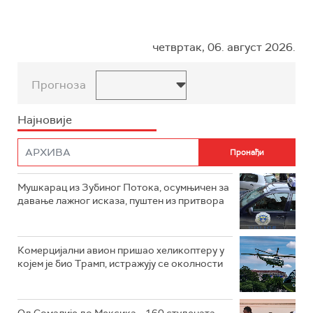
четвртак, 06. август 2026.
Прогноза
Најновије
Мушкарац из Зубиног Потока, осумњичен за
давање лажног исказа, пуштен из притвора
Комерцијални авион пришао хеликоптеру у
којем је био Трамп, истражују се околности