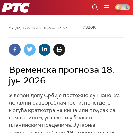
РТС
ИЗВОР:
СРЕДА, 17.06.2026, 18:40 -> 21:07
Временска прогноза 18.
јун 2026.
У већем делу Србије претежно сунчано. Уз
локални развој облачности, понегде је
могућа краткотрајна киша или пљусак са
грмљавином, углавном у брдско-
планинским пределима. Јутарња
температура од 12 до 19 степени, највиша