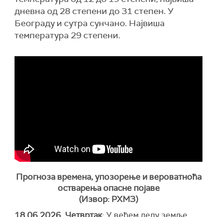
дневна од 28 степени до 31 степен. У
Београду и сутра сунчано. Највиша
температура 29 степени.
Прогноза времена, упозорење и вероватноћа
остварења опасне појаве
(Извор: РХМЗ)
18.06.2026. Четвртак
: У већем делу земље