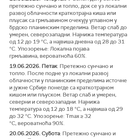
претежно сунчано и топло, док се уз локални
развој облачности краткотрајна киша или
пљусак са грмљавином очекују углавном у
брдско планинским пределима. Ветар слаб до
умерен, северозападни. Најнижа температура
од 12 до 19 °С, а највиша дневна од 28 до 31
°С. Упозорење: Локална појава
грмљавина, вероватноћа 60%.
19.06.2026. Петак
: Претежно сунчано и
топло. После подне уз локални развој
облачности у планинским пределима источне
и јужне Србије понегде са краткотрајном
кишом или пљуском. Ветар слаб и умерен,
северни и северозападни. Најнижа
температура од 12 до 18 °С, а највиша од 29
до 32 °С. Упозорење: Tmax ≥ 32
°C, вероватноћа 90%.
20.06.2026. Субота
: Претежно сунчано и