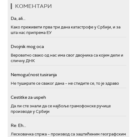
КОМЕНТАРИ
Da, ali...
Како преживети прва три дана катастрофе у Србији, и за
шта нас припрема ЕУ
Dvojnik mog oca
Вероватно свако од нас има свог двојника са којим дели и
сличну ДНК
Nemogućnost tusiranja
Не туширате се сваког дана – не стидите се, то је здраво
Cestitke za uspeh
Да ли сте знали да се најбоље грамофонске ручице
производе у Србији
Re: Eh...
Лесковачка спржа – производ са заштићеним географским