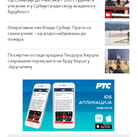
Од Сомалије до Мексика – 160 студената
учи језик и у Србији гради своју академску
будућност
Оперативни тим Владе Србије: Прати се
сваки ризик – од водоснабдевања до
пожара
Посмртни остаци предака Теодора Херцла
сахрањени поред њега на брду Херцл у
Јерусалиму