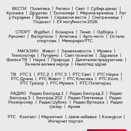
|
|
|
|
ВЕСТИ
Политика
Регион
Свет
Србија данас
|
|
|
|
Хроника
Друштво
Економија
Мерила времена
Рат
|
|
|
|
у Украјини
Време
Сервисне вести
Сматрачница
|
Подкаст
ЕУ могућности 2026
|
|
|
|
СПОРТ
Фудбал
Кошарка
Тенис
Одбојка
|
|
|
|
Рукомет
Ватерполо
Атлетика
Ауто-мото
Остали
|
спортови
Меморијал РТС
|
|
|
МАГАЗИН
Живот
Занимљивости
Музика
|
|
|
|
Технологијa
Путујемо
Свет познатих
Здравље
|
|
|
|
Филм и ТВ
Наука
Природа
Дигитални предузетник
|
За мале велике хероје
Наизглед здрав
|
|
|
|
|
ТВ
РТС 1
РТС 2
РТС 3
РТС Свет
РТС Наука
|
|
|
|
РТС Драма
РТС Живот
РТС Класика
РТС Коло
|
|
РТС Трезор
РТС Музика
РТС Полетарац
|
|
РАДИО
Радио Београд 1
Радио Београд 2
Радио
|
|
|
Београд 3
Београд 202
Радио Плетеница
Радио
|
|
|
Рокенролер
Радио Џубокс
Радио Вртешка
Радио
|
Џезер
Архив
|
|
|
|
РТС
Контакт
Маркетинг
Јавне набавке
Конкурси
Интернет портал