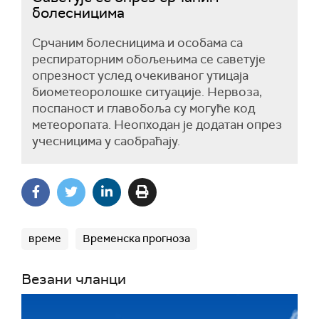
болесницима
Срчаним болесницима и особама са
респираторним обољењима се саветује
опрезност услед очекиваног утицаја
биометеоролошкe ситуације. Нервоза,
поспаност и главобоља су могуће код
метеоропата. Неопходан је додатан опрез
учесницима у саобраћају.
време
Временска прогноза
Везани чланци