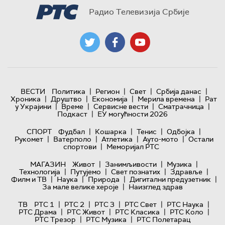
Радио Телевизија Србије
|
|
|
|
ВЕСТИ
Политика
Регион
Свет
Србија данас
|
|
|
|
Хроника
Друштво
Економија
Мерила времена
Рат
|
|
|
|
у Украјини
Време
Сервисне вести
Сматрачница
|
Подкаст
ЕУ могућности 2026
|
|
|
|
СПОРТ
Фудбал
Кошарка
Тенис
Одбојка
|
|
|
|
Рукомет
Ватерполо
Атлетика
Ауто-мото
Остали
|
спортови
Меморијал РТС
|
|
|
МАГАЗИН
Живот
Занимљивости
Музика
|
|
|
|
Технологијa
Путујемо
Свет познатих
Здравље
|
|
|
|
Филм и ТВ
Наука
Природа
Дигитални предузетник
|
За мале велике хероје
Наизглед здрав
|
|
|
|
|
ТВ
РТС 1
РТС 2
РТС 3
РТС Свет
РТС Наука
|
|
|
|
РТС Драма
РТС Живот
РТС Класика
РТС Коло
|
|
РТС Трезор
РТС Музика
РТС Полетарац