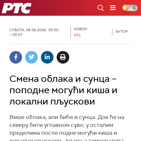
РТС
ИЗВОР:
СУБОТА, 06.06.2026, 05:50 -
АУТОР:
> 05:57
РТС
Смена облака и сунца –
поподне могући киша и
локални пљускови
Више облака, али биће и сунца. Док ће на
северу бити углавном суво, у осталим
пределима после подне могући киша и
локални пљускови. Јутарња температура