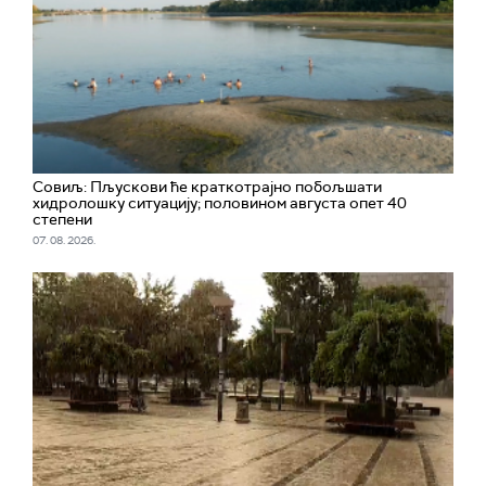
Совиљ: Пљускови ће краткотрајно побољшати
хидролошку ситуацију; половином августа опет 40
степени
07. 08. 2026.