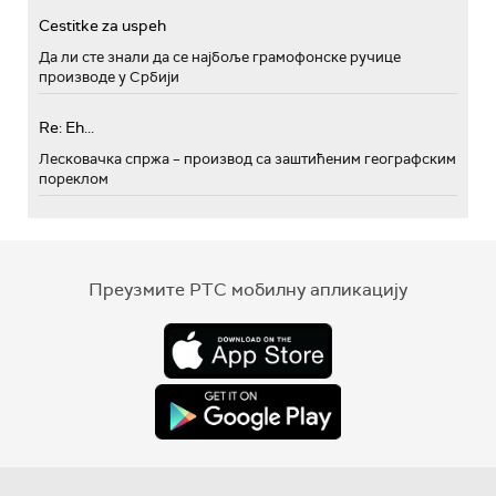
Cestitke za uspeh
Да ли сте знали да се најбоље грамофонске ручице
производе у Србији
Re: Eh...
Лесковачка спржа – производ са заштићеним географским
пореклом
Преузмите РТС мобилну апликацију