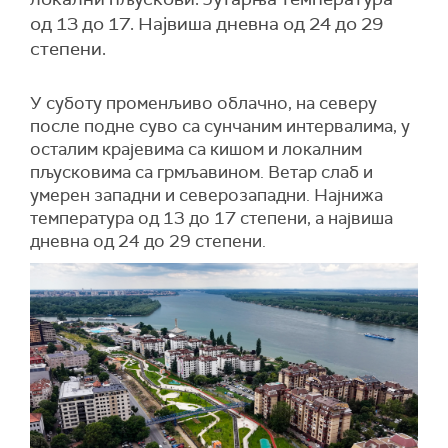
од 13 до 17. Највиша дневна од 24 до 29
степени.
У суботу променљиво облачно, на северу
после подне суво са сунчаним интервалима, у
осталим крајевима са кишом и локалним
пљусковима са грмљавином. Ветар слаб и
умерен западни и северозападни. Најнижа
температура од 13 до 17 степени, а највиша
дневна од 24 до 29 степени.