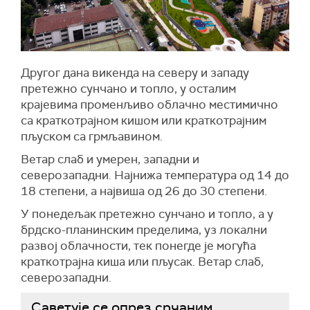
Другог дана викенда
на северу и западу
претежно сунчано и топло, у осталим
крајевима променљиво облачно местимично
са краткотрајном кишом или краткотрајним
пљуском са грмљавином.
Ветар слаб и умерен, западни и
северозападни. Најнижа температура од 14 до
18 степени, а највиша од 26 до 30 степени.
У понедељак претежно сунчано и топло, а у
брдско-планинским пределима, уз локални
развој облачности, тек понегде је могућа
краткотрајна киша или пљусак. Ветар слаб,
северозападни.
Саветује се опрез срчаним