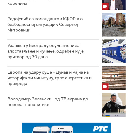
коренима
Радојевић са командантом КФОР-а о
безбедносној ситуацији у Северној
Митровици
Ухапшен у Београду осумњичени за
злостављање и мучење, одређен му је
притвор од 30 дана
Европа на удару суше – Дунав и Рајна на
историјском минимуму, трпе енергетика и
привреда
Володимир Зеленски - од ТВ екрана до
ровова геополитике