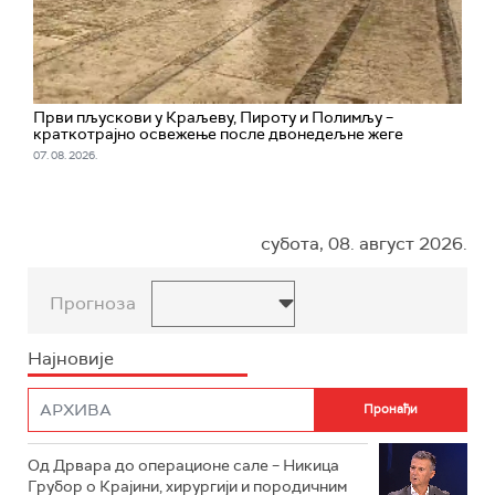
Први пљускови у Краљеву, Пироту и Полимљу –
краткотрајно освежење после двонедељне жеге
07. 08. 2026.
субота, 08. август 2026.
Прогноза
Најновије
Од Дрвара до операционе сале – Никица
Грубор о Крајини, хирургији и породичним