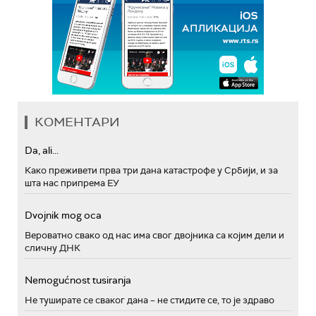
КОМЕНТАРИ
Da, ali...
Како преживети прва три дана катастрофе у Србији, и за
шта нас припрема ЕУ
Dvojnik mog oca
Вероватно свако од нас има свог двојника са којим дели и
сличну ДНК
Nemogućnost tusiranja
Не туширате се сваког дана – не стидите се, то је здраво