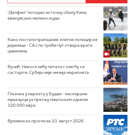
"Делфин" погодио источну обалу Кине,
евакуисано милион људи
Како постати припадник елитне полицијске
јединице - СAJ по трећи пут отвара врата
цивилима
Вучић: Никога нећу питати с ким ћу се
састајати, Србија није ничија марионета
Пљачка у маркету у Будви - маскирани
мушкарци уз претњу пиштољем однели
320.000 евра
Временска прогноза 10. август 2026.