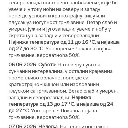
северозапада постепено наоблачење, које ће
увече и у току ноћи на северу и западу
понегде условити краткотрајну кишу или
пљусак уз могућност грмљавине. Ветар слаб и
умерен, јужни и југозападни, увече и ноћу у
скретању на западни и северозападни.
Најнижа температура од 11 до 16 °С, а највиша
од 27 до 30 °С
. Упозорење: Локална појава
грмљавинe, вероватноћа 50%.
06.06.2026. Субота
: На северу суво са
сунчаним интервалима, у осталим крајевима
променљиво облачно, понегде са
краткотрајном кишом или изолованим
пљуском са грмљавином. Ветар слаб и умерен,
западни и северозападни.
Најнижа
температура од 13 до 17 °С, а највиша од 24
до 27 °С
. Упозорење: Локална појава
грмљавинe, вероватноћа 50%.
07.06.2026. Недеља
: На северу претежно