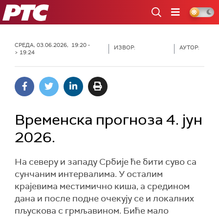
РТС
СРЕДА, 03.06.2026, 19:20 -
ИЗВОР:
АУТОР:
> 19:24
Временска прогноза 4. јун
2026.
На северу и западу Србије ће бити суво са
сунчаним интервалима. У осталим
крајевима местимично киша, а средином
дана и после подне очекују се и локалних
пљускова с грмљавином. Биће мало