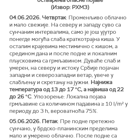
остварења опасне појаве
(Извор: РХМЗ)
04.06.2026. Четвртак
: Променљиво облачно
и мало свежије. На северу и западу суво са
сунчаним интервалима, само је још ујутро
понегде могућа слаба краткотрајна киша. У
осталим крајевима местимично с кишом, а
средином дана и после подне и локалним
пљусковима са грмљавином. Дуваће слаб и
умерен, на северу и истоку Србије појачан
западни и северозападни ветар, увече у
слабљењу и скретању на јужни.
Најнижа
температура од 13 до 17 °С, а највиша од 22
до 26 °С
. Упозорење: Локална појава
грмљавинe са количином падавина ≥ 10 l/m² у
периоду до 3 h, вероватноћа 75%.
05.06.2026. Петак
: Пре подне претежно
сунчано, у брдско-планинским пределима
мало и умерено облачно. После подне са