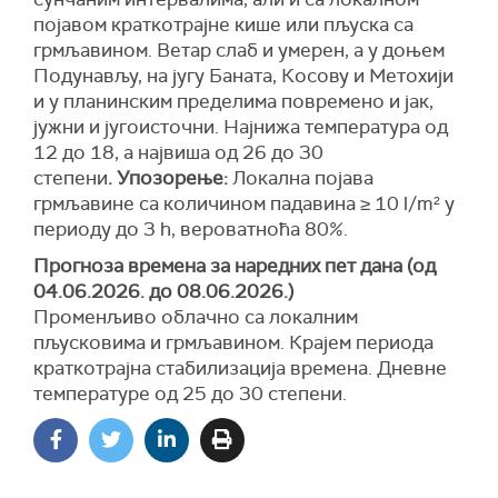
појавом краткотрајне кише или пљуска са
грмљавином. Ветар слаб и умерен, а у доњем
Подунављу, на југу Баната, Косову и Метохији
и у планинским пределима повремено и јак,
јужни и југоисточни. Најнижа температура од
12 до 18, а највиша од 26 до 30
степени
.
Упозорење:
Локална појава
грмљавинe са количином падавина ≥ 10 l/m² у
периоду до 3 h, вероватноћа 80%.
Прогноза временa за наредних пет дана (од
04.06.2026. до 08.06.2026.)
Променљиво облачно са локалним
пљусковима и грмљавином. Крајем периода
краткотрајна стабилизација времена. Дневне
температуре од 25 до 30 степени.