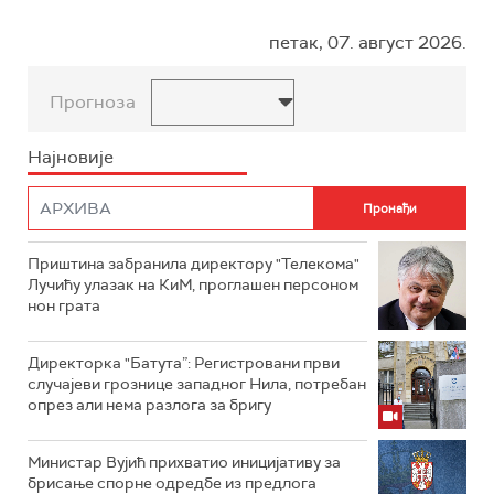
петак, 07. август 2026.
Прогноза
Најновије
Приштина забранила директору "Телекома"
Лучићу улазак на КиМ, проглашен персоном
нон грата
Директорка "Батута”: Регистровани први
случајеви грознице западног Нила, потребан
опрез али нема разлога за бригу
Министар Вујић прихватио иницијативу за
брисање спорне одредбе из предлога