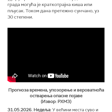
града могућа је краткотрајна киша или
пљусак. Током дана претежно сунчано, уз
30 степени.
Прогноза времена, упозорење и вероватноћа
остварења опасне појаве
(Извор: РХМЗ)
31.05.2026. Недеља:
У већини места суво и