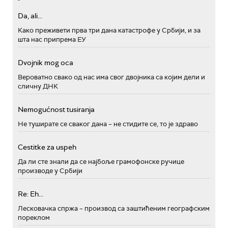
Da, ali...
Како преживети прва три дана катастрофе у Србији, и за
шта нас припрема ЕУ
Dvojnik mog oca
Вероватно свако од нас има свог двојника са којим дели и
сличну ДНК
Nemogućnost tusiranja
Не туширате се сваког дана – не стидите се, то је здраво
Cestitke za uspeh
Да ли сте знали да се најбоље грамофонске ручице
производе у Србији
Re: Eh...
Лесковачка спржа – производ са заштићеним географским
пореклом