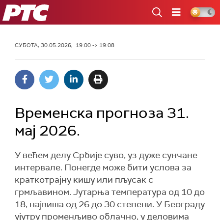
РТС
СУБОТА, 30.05.2026, 19:00 -> 19:08
Временска прогноза 31.
мај 2026.
У већем делу Србије суво, уз дуже сунчане
интервале. Понегде може бити услова за
краткотрајну кишу или пљусак с
грмљавином. Јутарња температура од 10 до
18, највиша од 26 до 30 степени. У Београду
ујутру променљиво облачно, у деловима