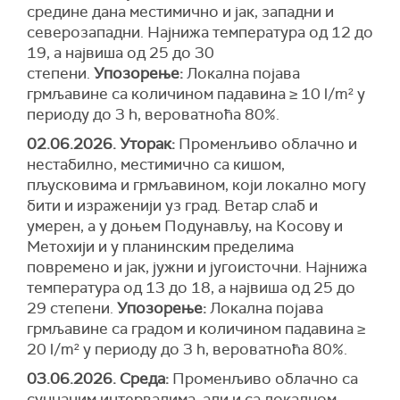
средине дана местимично и јак, западни и
северозападни. Најнижа температура од 12 до
19, а највиша од 25 до 30
степени.
Упозорење:
Локална појава
грмљавинe са количином падавина ≥ 10 l/m² у
периоду до 3 h,
вероватноћа 8
0%.
02.06.2026. Уторак:
Променљиво облачно и
нестабилно, местимично са кишом,
пљусковима и грмљавином, који локално могу
бити и израженији уз град. Ветар слаб и
умерен, а у доњем Подунављу, на Косову и
Метохији и у планинским пределима
повремено и јак, јужни и југоисточни. Најнижа
температура од 13 до 18, а највиша од 25 до
29 степени.
Упозорење:
Локална појава
грмљавинe са градом и количином падавина ≥
20 l/m² у периоду до 3 h,
вероватноћа 8
0%.
03.06.2026. Среда:
Променљиво облачно са
сунчаним интервалима, али и са локалном