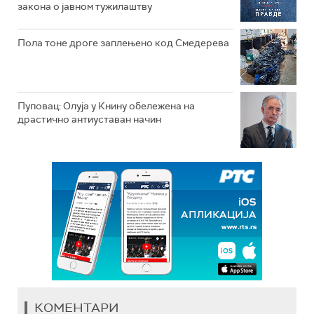
закона o јавном тужилаштву
Пола тоне дроге заплењено код Смедерева
Пуповац: Олуја у Книну обележена на
драстично антиуставан начин
КОМЕНТАРИ