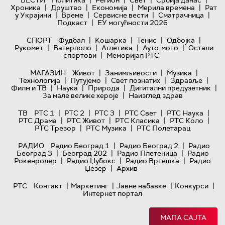
|
|
|
|
ВЕСТИ
Политика
Регион
Свет
Србија данас
|
|
|
|
Хроника
Друштво
Економија
Мерила времена
Рат
|
|
|
|
у Украјини
Време
Сервисне вести
Сматрачница
|
Подкаст
ЕУ могућности 2026
|
|
|
|
СПОРТ
Фудбал
Кошарка
Тенис
Одбојка
|
|
|
|
Рукомет
Ватерполо
Атлетика
Ауто-мото
Остали
|
спортови
Меморијал РТС
|
|
|
МАГАЗИН
Живот
Занимљивости
Музика
|
|
|
|
Технологијa
Путујемо
Свет познатих
Здравље
|
|
|
|
Филм и ТВ
Наука
Природа
Дигитални предузетник
|
За мале велике хероје
Наизглед здрав
|
|
|
|
|
ТВ
РТС 1
РТС 2
РТС 3
РТС Свет
РТС Наука
|
|
|
|
РТС Драма
РТС Живот
РТС Класика
РТС Коло
|
|
РТС Трезор
РТС Музика
РТС Полетарац
|
|
РАДИО
Радио Београд 1
Радио Београд 2
Радио
|
|
|
Београд 3
Београд 202
Радио Плетеница
Радио
|
|
|
Рокенролер
Радио Џубокс
Радио Вртешка
Радио
|
Џезер
Архив
|
|
|
|
РТС
Контакт
Маркетинг
Јавне набавке
Конкурси
Интернет портал
МАПА САЈТА