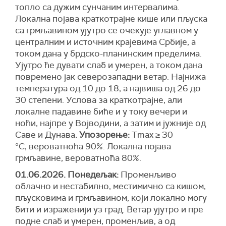
топло са дужим сунчаним интервалима.
Локална појава краткотрајне кише или пљуска
са грмљавином ујутро се очекује углавном у
централним и источним крајевима Србије, а
током дана у брдско-планинским пределима.
Ујутро ће дувати слаб и умерен, а током дана
повремено јак северозападни ветар. Најнижа
температура од 10 до 18, а највиша од 26 до
30 степени. Услова за краткотрајне, али
локалне падавине биће и у току вечери и
ноћи, најпре у Војводини, а затим и јужније од
Саве и Дунава
.
Упозорење:
Tmax ≥ 30
°C,
вероватноћа
90%. Локална појава
грмљавинe,
вероватноћа 80%.
01.06.2026. Понедељак:
Променљиво
облачно и нестабилно, местимично са кишом,
пљусковима и грмљавином, који локално могу
бити и израженији уз град. Ветар ујутро и пре
подне слаб и умерен, променљив, а од