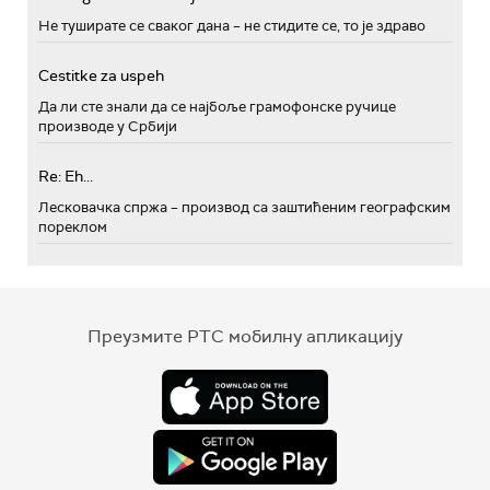
Не туширате се сваког дана – не стидите се, то је здраво
Cestitke za uspeh
Да ли сте знали да се најбоље грамофонске ручице
производе у Србији
Re: Eh...
Лесковачка спржа – производ са заштићеним географским
пореклом
Преузмите РТС мобилну апликацију