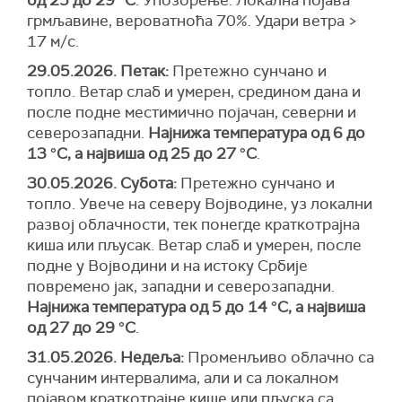
од 25 до 29 °С
.
Упозорење:
Локална појава
грмљавинe,
вероватноћа
70%. Удари ветра >
17 м/с.
29.05.2026. Петак:
Претежно сунчано и
топло. Ветар слаб и умерен, средином дана и
после подне местимично појачан, северни и
северозападни.
Најнижа температура од 6 до
13 °С, а највиша од 25 до 27 °С
.
30.05.2026. Субота:
Претежно сунчано и
топло. Увече на северу Војводине, уз локални
развој облачности, тек понегде краткотрајна
киша или пљусак. Ветар слаб и умерен, после
подне у Војводини и на истоку Србије
повремено јак, западни и северозападни.
Најнижа температура од 5 до 14 °С, а највиша
од 27 до 29 °С
.
31.05.2026. Недеља:
Променљиво облачно са
сунчаним интервалима, али и са локалном
појавом краткотрајне кише или пљуска са