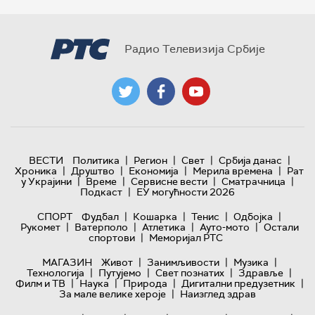
Радио Телевизија Србије
|
|
|
|
ВЕСТИ
Политика
Регион
Свет
Србија данас
|
|
|
|
Хроника
Друштво
Економија
Мерила времена
Рат
|
|
|
|
у Украјини
Време
Сервисне вести
Сматрачница
|
Подкаст
ЕУ могућности 2026
|
|
|
|
СПОРТ
Фудбал
Кошарка
Тенис
Одбојка
|
|
|
|
Рукомет
Ватерполо
Атлетика
Ауто-мото
Остали
|
спортови
Меморијал РТС
|
|
|
МАГАЗИН
Живот
Занимљивости
Музика
|
|
|
|
Технологијa
Путујемо
Свет познатих
Здравље
|
|
|
|
Филм и ТВ
Наука
Природа
Дигитални предузетник
|
За мале велике хероје
Наизглед здрав