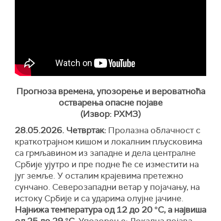
Прогноза времена, упозорење и вероватноћа
остварења опасне појаве
(Извор: РХМЗ)
28.05.2026. Четвртак:
Пролазна облачност с
краткотрајном кишом и локалним пљусковима
са грмљавином из западне и дела централне
Србије ујутро и пре подне ће се изместити на
југ земље. У осталим крајевима претежно
сунчано. Северозападни ветар у појачању, на
истоку Србије и са ударима олујне јачине.
Најнижа температура од 12 до 20 °С, а највиша