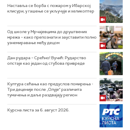
Наставља се борба с пожаром у Ибарској
клисури, у гашење се укључује и хеликоптер
Од школе у Мрчајевцима до друштвених
мрежа – како препознати и зауставити полно
узнемиравање међу децом
Дан рудара – Срећно! Вучић: Рударство
опстаје као један од стубова привреде
Култура сећања као предуслов помирења ­-
Три деценије после „Олује“ различита
тумачења и даље раздвајају регион
Курсна листа за 6. август 2026.