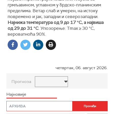
грмљавином, углавном у брдско-планинским
пределима. Ветар слаб и умерен, на истоку
повремено и јак, западни и северозападни.
Најнижа температура од 9 до 17 °С, а највиша
од 29 до 31 °С
.
Упозорење:
Tmax ≥ 30 °C,
вероватноћа
90%.
четвртак, 06. август 2026.
Прогноза
Најновије