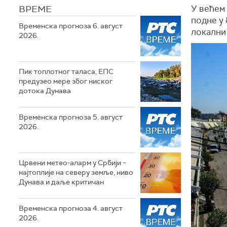
ВРЕМЕ
У већем
подне у 
Временска прогноза 6. август
локални 
2026.
Пик топлотног таласа, ЕПС
предузео мере због ниског
дотока Дунава
Временска прогноза 5. август
2026.
Црвени метео-аларм у Србији –
најтоплије на северу земље, ниво
Дунава и даље критичан
Временска прогноза 4. август
2026.