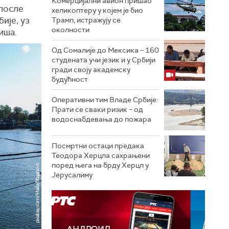
Комерцијални авион пришао
 после
хеликоптеру у којем је био
ије, уз
Трамп, истражују се
околности
иша.
Од Сомалије до Мексика – 160
студената учи језик и у Србији
гради своју академску
будућност
Оперативни тим Владе Србије:
Прати се сваки ризик – од
водоснабдевања до пожара
Посмртни остаци предака
Теодора Херцла сахрањени
поред њега на брду Херцл у
Јерусалиму