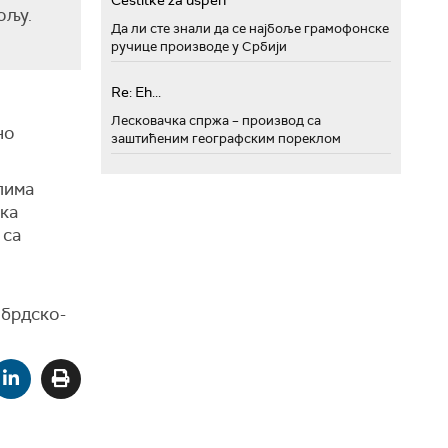
Cestitke za uspeh
ољу.
Да ли сте знали да се најбоље грамофонске
ручице производе у Србији
Re: Eh...
Лесковачка спржа – производ са
но
заштићеним географским пореклом
лима
 ка
 са
 брдско-