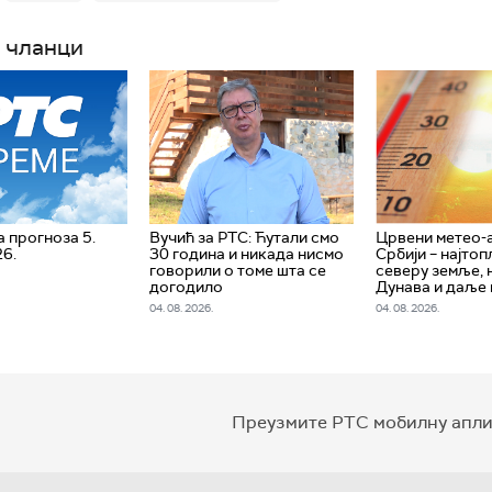
 чланци
 прогноза 5.
Вучић за РТС: Ћутали смо
Црвени метео-
26.
30 година и никада нисмо
Србији – најтоп
говорили о томе шта се
северу земље, 
догодило
Дунава и даље
04. 08. 2026.
04. 08. 2026.
Преузмите РТС мобилну апли