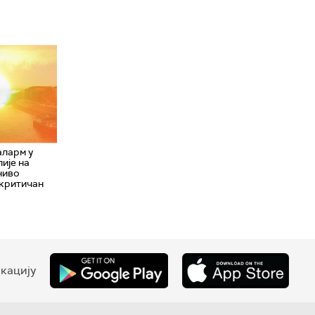
аларм у
лије на
ниво
 критичан
кацију