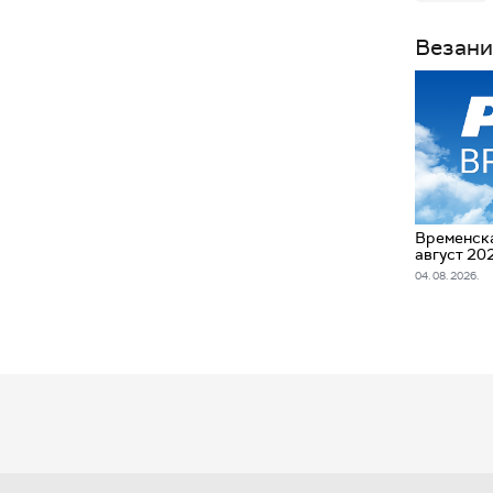
Везани
Временска
август 20
04. 08. 2026.