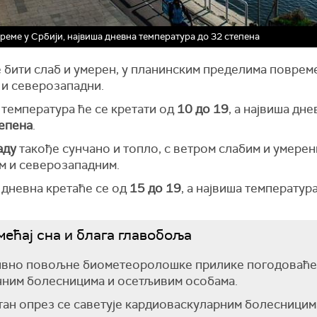
реме у Србији, највиша дневна температура до 32 степена
 бити слаб и умерен, у планинским пределима повреме
 и северозападни.
 температура ће се кретати од
10 до 19
, а највиша дн
тепена
.
аду
такође сунчано и топло, с ветром слабим и умерен
м и северозападним.
 дневна кретаће се од
15 до 19
, а највиша температур
ећај сна и блага главобоља
ивно повољне биометеоролошке прилике погодоваће
ним болесницима и осетљивим особама.
ан опрез се саветује кардиоваскуларним болесницим