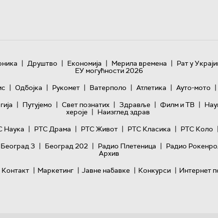
|
|
|
|
оника
Друштво
Економија
Мерила времена
Рат у Украји
ЕУ могућности 2026
|
|
|
|
|
|
ис
Одбојка
Рукомет
Ватерполо
Атлетика
Ауто-мото
|
|
|
|
|
гијa
Путујемо
Свет познатих
Здравље
Филм и ТВ
Нау
|
хероје
Наизглед здрав
|
|
|
|
С Наука
РТС Драма
РТС Живот
РТС Класика
РТС Коло
|
|
|
 Београд 3
Београд 202
Радио Плетеница
Радио Рокенро
Архив
|
|
|
|
Контакт
Маркетинг
Јавне набавке
Конкурси
Интернет п