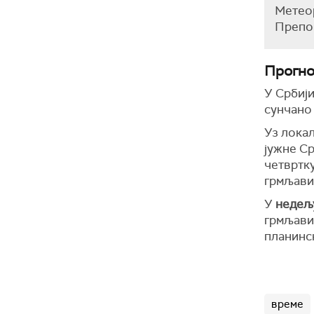
Метеор
Препор
Прогно
У Србији
сунчано 
Уз локал
јужне Ср
четвртку
грмљави
У
недељ
грмљавин
планинс
време