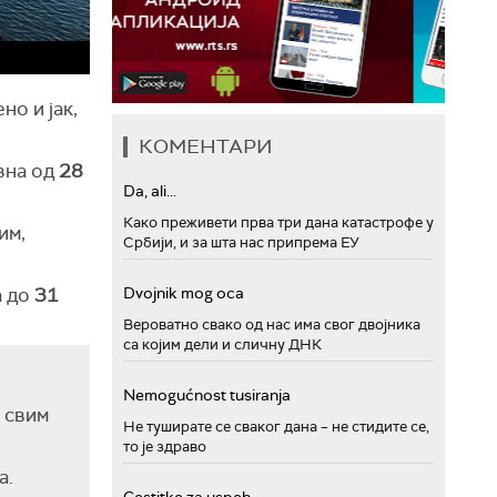
но и јак,
КОМЕНТАРИ
евна од
28
Da, ali...
Како преживети прва три дана катастрофе у
им,
Србији, и за шта нас припрема ЕУ
а до
31
Dvojnik mog oca
Вероватно свако од нас има свог двојника
са којим дели и сличну ДНК
Nemogućnost tusiranja
 свим
Не туширате се сваког дана – не стидите се,
то је здраво
а.