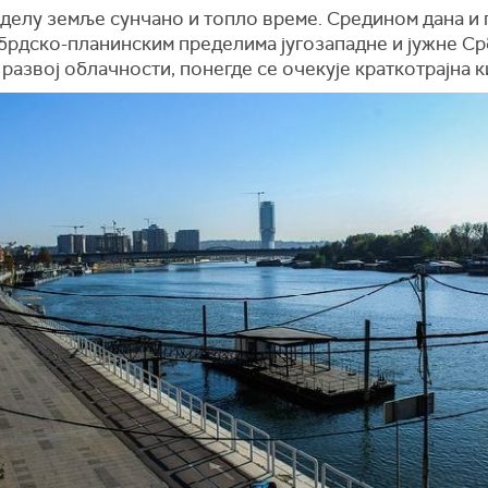
 делу земље сунчано и топло време. Средином дана и
брдско-планинским пределима југозападне и јужне Срб
развој облачности, понегде се очекује краткотрајна к