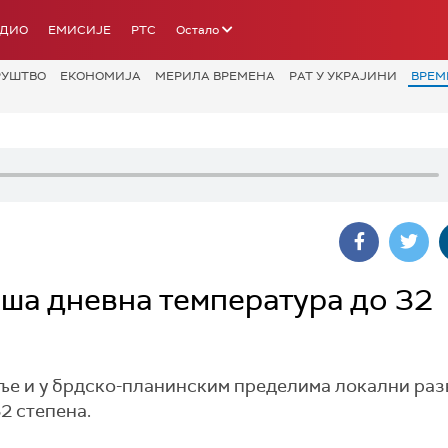
АДИО
ЕМИСИЈЕ
РТС
Остало
РУШТВО
ЕКОНОМИЈА
МЕРИЛА ВРЕМЕНА
РАТ У УКРАЈИНИ
ВРЕМ
иша дневна температура до 32
мље и у брдско-планинским пределима локални раз
2 степена.