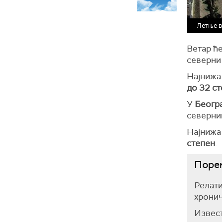
Летње в
Ветар ће
северни
Најнижа
до 32 с
У
Беогр
северни
Најнижа
степен
.
Порем
Релат
хронич
Извест