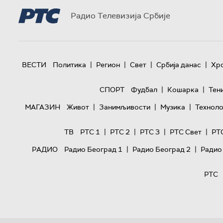
Радио Телевизија Србије
|
|
|
|
ВЕСТИ
Политика
Регион
Свет
Србија данас
Хр
|
|
СПОРТ
Фудбал
Кошарка
Тен
|
|
|
МАГАЗИН
Живот
Занимљивости
Музика
Техноло
|
|
|
|
ТВ
РТС 1
РТС 2
РТС 3
РТС Свет
РТ
|
|
РАДИО
Радио Београд 1
Радио Београд 2
Радио
РТС