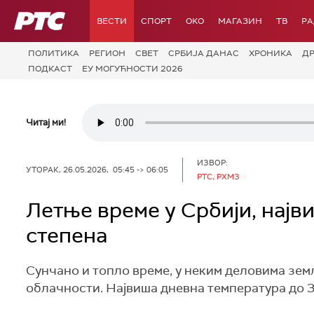
РТС
ВЕСТИ
СПОРТ
OKO
МАГАЗИН
ТВ
Р
ПОЛИТИКА
РЕГИОН
СВЕТ
СРБИЈА ДАНАС
ХРОНИКА
Д
ПОДКАСТ
ЕУ МОГУЋНОСТИ 2026
Читај ми!
ИЗВОР:
УТОРАК, 26.05.2026, 05:45 -> 06:05
РТС, РХМЗ
Летње време у Србији, најв
степена
Сунчано и топло време, у неким деловима зе
облачности. Највиша дневна температура до 3