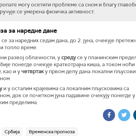
опате могу осетити проблеме са сном и благу главоб
учује се умерена физичка активност.
за за наредне дане
 се за наредних седам дана, до 2. јуна, очекује претеж
и топло време.
ни развој облачности, у
среду
се у планинским преде
бије понегде очекује краткотрајна киша, а током ноћи
, као и у
четвртак
у првом делу дана локални пљусови
ном.
у
и у осталим крајевима са локалним пљусковима са
ом, док се почетком јуна падавине очекују понегде у
ким пределима.
Србија
Временска прогноза