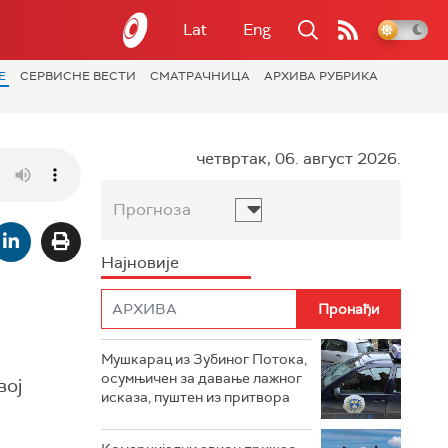
Lat
Eng
Е
СЕРВИСНЕ ВЕСТИ
СМАТРАЧНИЦА
АРХИВА РУБРИКА
четвртак, 06. август 2026.
Прогноза
Најновије
Мушкарац из Зубиног Потока,
осумњичен за давање лажног
вој
исказа, пуштен из притвора