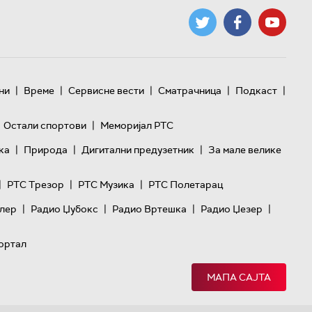
|
|
|
|
|
ни
Време
Сервисне вести
Сматрачница
Подкаст
|
Остали спортови
Меморијал РТС
|
|
|
ка
Природа
Дигитални предузетник
За мале велике
|
|
|
РТС Трезор
РТС Музика
РТС Полетарац
|
|
|
|
лер
Радио Џубокс
Радио Вртешка
Радио Џезер
ортал
МАПА САЈТА