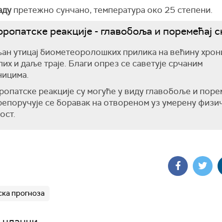
аду
претежно сунчано, температура око 25 степени.
ропатске реакције - главобоља и поремећај с
ан утицај биометеоролошких прилика на већину хро
их и даље траје. Благи опрез се саветује срчаним
ницима.
опатске реакције су могуће у виду главобоље и поре
репоручује се боравак на отвореном уз умерену физи
ост.
ка прогноза
 чланци