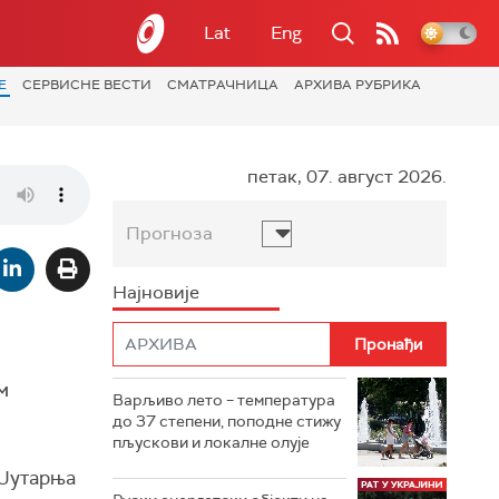
Lat
Eng
Е
СЕРВИСНЕ ВЕСТИ
СМАТРАЧНИЦА
АРХИВА РУБРИКА
петак, 07. август 2026.
Прогноза
Најновије
м
Варљиво лето – температура
до 37 степени, поподне стижу
пљускови и локалне олује
 Јутарња