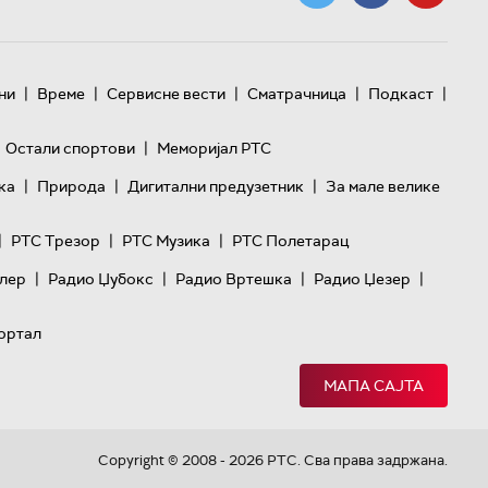
|
|
|
|
|
ни
Време
Сервисне вести
Сматрачница
Подкаст
|
Остали спортови
Меморијал РТС
|
|
|
ка
Природа
Дигитални предузетник
За мале велике
|
|
|
РТС Трезор
РТС Музика
РТС Полетарац
|
|
|
|
лер
Радио Џубокс
Радио Вртешка
Радио Џезер
ортал
МАПА САЈТА
Copyright © 2008 - 2026 РТС. Сва права задржана.