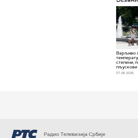
Варљиво л
температу
степени, 
пљускови 
07. 08. 2026.
Радио Телевизија Србије