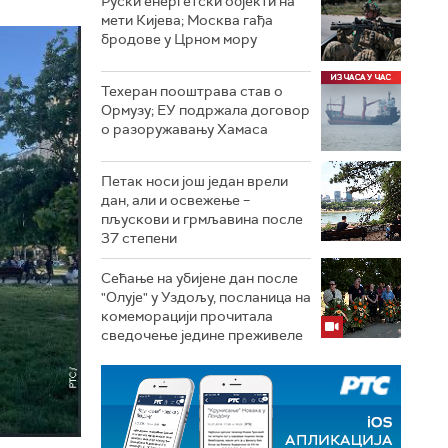
Руски енергетски објекти на
мети Кијева; Москва гађа
бродове у Црном мору
Техеран пооштрава став о
Ормузу; ЕУ подржала договор
о разоружавању Хамаса
Петак носи још један врели
дан, али и освежење –
пљускови и грмљавина после
37 степени
Сећање на убијене дан после
"Олује" у Уздољу, посланица на
комеморацији прочитала
сведочење једине преживеле