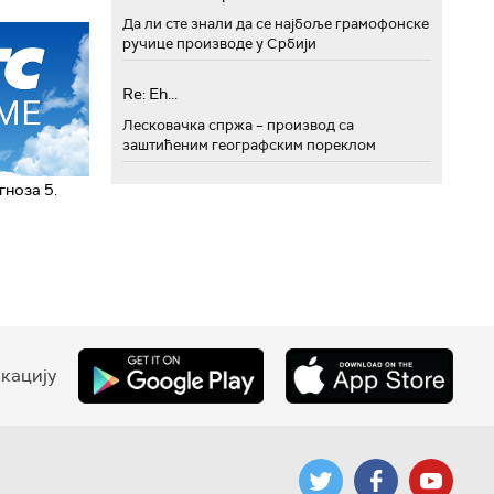
Да ли сте знали да се најбоље грамофонске
ручице производе у Србији
Re: Eh...
Лесковачка спржа – производ са
заштићеним географским пореклом
ноза 5.
кацију