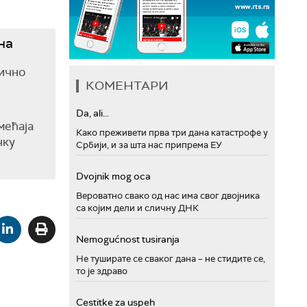
на
нично
КОМЕНТАРИ
Da, ali...
мећаја
Како преживети прва три дана катастрофе у
чку
Србији, и за шта нас припрема ЕУ
Dvojnik mog oca
Вероватно свако од нас има свог двојника
са којим дели и сличну ДНК
Nemogućnost tusiranja
Не туширате се сваког дана – не стидите се,
то је здраво
Cestitke za uspeh