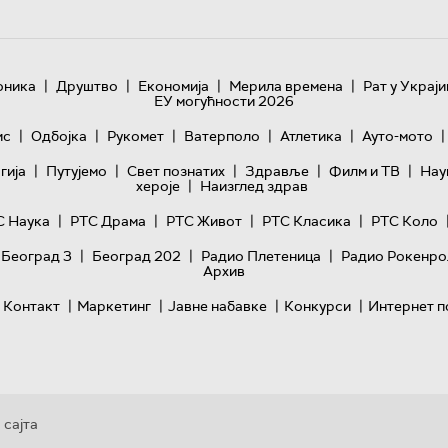
|
|
|
|
оника
Друштво
Економија
Мерила времена
Рат у Украји
ЕУ могућности 2026
|
|
|
|
|
|
ис
Одбојка
Рукомет
Ватерполо
Атлетика
Ауто-мото
|
|
|
|
|
гијa
Путујемо
Свет познатих
Здравље
Филм и ТВ
Нау
|
хероје
Наизглед здрав
|
|
|
|
С Наука
РТС Драма
РТС Живот
РТС Класика
РТС Коло
|
|
|
 Београд 3
Београд 202
Радио Плетеница
Радио Рокенро
Архив
|
|
|
|
Контакт
Маркетинг
Јавне набавке
Конкурси
Интернет п
 сајта