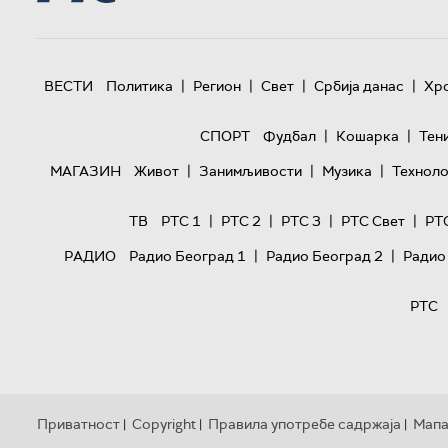
|
|
|
|
ВЕСТИ
Политика
Регион
Свет
Србија данас
Хр
|
|
СПОРТ
Фудбал
Кошарка
Тен
|
|
|
МАГАЗИН
Живот
Занимљивости
Музика
Техноло
|
|
|
|
ТВ
РТС 1
РТС 2
РТС 3
РТС Свет
РТ
|
|
РАДИО
Радио Београд 1
Радио Београд 2
Радио
РТС
Приватност
Copyright
Правила употребе садржаја
Мапа
|
|
|