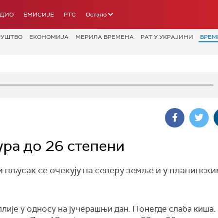
АДИО
ЕМИСИЈЕ
РТС
Остало
РУШТВО
ЕКОНОМИЈА
МЕРИЛА ВРЕМЕНА
РАТ У УКРАЈИНИ
ВРЕМ
ура до 26 степени
и пљусак се очекују на северу земље и у планински
лије у односу на јучерашњи дан. Понегде слаба киша.