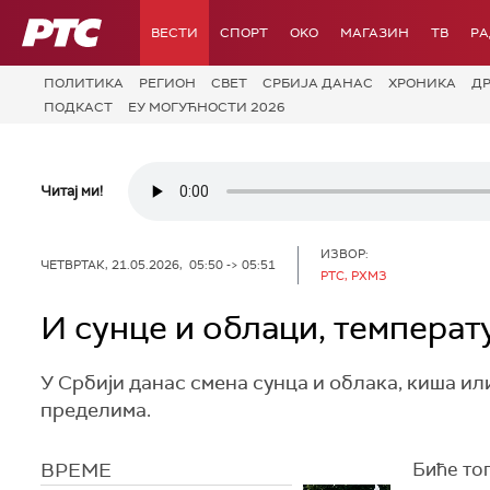
РТС
ВЕСТИ
СПОРТ
OKO
МАГАЗИН
ТВ
Р
ПОЛИТИКА
РЕГИОН
СВЕТ
СРБИЈА ДАНАС
ХРОНИКА
Д
ПОДКАСТ
ЕУ МОГУЋНОСТИ 2026
Читај ми!
ИЗВОР:
ЧЕТВРТАК, 21.05.2026, 05:50 -> 05:51
РТС, РХМЗ
И сунце и облаци, температ
У Србији данас смена сунца и облака, киша ил
пределима.
ВРЕМЕ
Биће топ