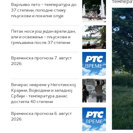
температ
Варљиво лето – температура до
37 степени, поподне стижу
пљускови и локалне олује
Петак носи још један врели дан,
али и освежење – пљускови и
грмљавина после 37 степени
Временска прогноза 7. август
2026.
Вечерас невреме у Неготинској
Крајини, Војводини и западној
Србији – температура данас
достигла 40 степени
Временска прогноза 6. август
2026.