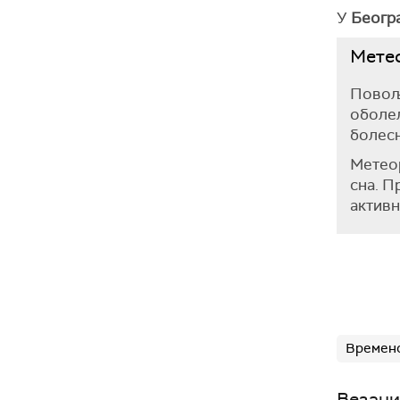
У
Беогр
Метео
Повољ
оболел
болес
Метеор
сна. П
активн
Временс
Везани