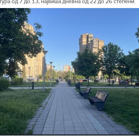
ура од 7 до 13, највиша дневна од 22 до 26 степени.