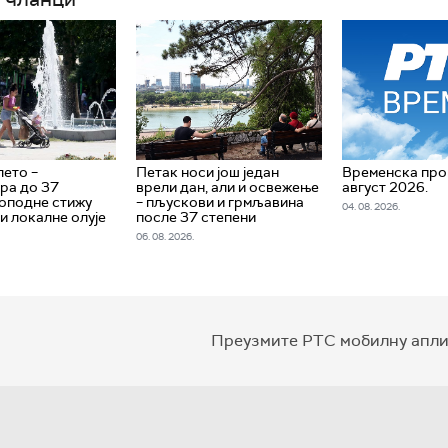
ето –
Петак носи још један
Временска прог
ра до 37
врели дан, али и освежење
август 2026.
поподне стижу
– пљускови и грмљавина
04. 08. 2026.
и локалне олује
после 37 степени
06. 08. 2026.
Преузмите РТС мобилну апли