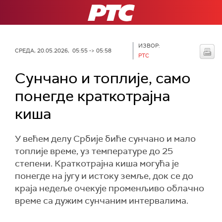
РТС
ИЗВОР:
СРЕДА, 20.05.2026, 05:55 -> 05:58
РТС
Сунчано и топлије, само
понегде краткотрајна
киша
У већем делу Србије биће сунчано и мало
топлије време, уз температуре до 25
степени. Краткотрајна киша могућа је
понегде на југу и истоку земље, док се до
краја недеље очекује променљиво облачно
време са дужим сунчаним интервалима.