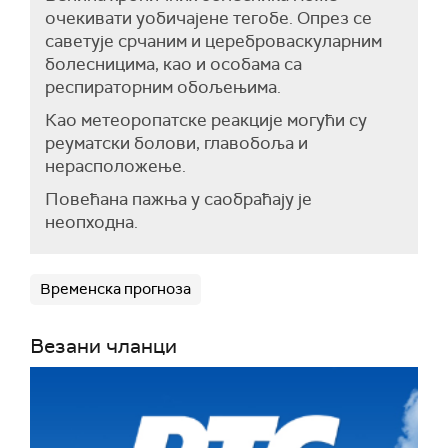
очекивати уобичајене тегобе. Опрез се
саветује срчаним и цереброваскуларним
болесницима, као и особама са
респираторним обољењима.
Као метеоропатске реакције могући су
реуматски болови, главобоља и
нерасположење.
Повећана пажња у саобраћају је
неопходна.
Временска прогноза
Везани чланци