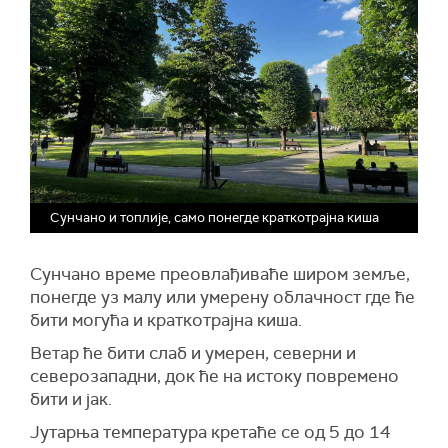
Сунчано и топлије, само понегде краткотрајна киша
Сунчано време преовлађиваће широм земље,
понегде уз малу или умерену облачност где ће
бити могућа и краткотрајна киша.
Ветар ће бити слаб и умерен, северни и
северозападни, док ће на истоку повремено
бити и јак.
Јутарња температура кретаће се од 5 до 14