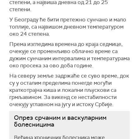
степени, а највиша дневна од 21 до 25
степени.
У Београду ће бити претежно сунчано и мало
топлије, са највишом дневном температуром
око 24 степена.
Према изгледима времена до краја седмице,
очекује се променљиво облачно време са
дужим сунчаним интервалима и температурама
око просека за ово доба године.
На северу земље задржаће се суво време, док
су у осталим пределима понегде могући
краткотрајна киша и локални пљускови са
грмљавином. За викенд се нестабилности
очекују углавном на југу и истоку Србије.
Опрез срчаним и васкуларним
болесницима
Већина хроничних болесника може