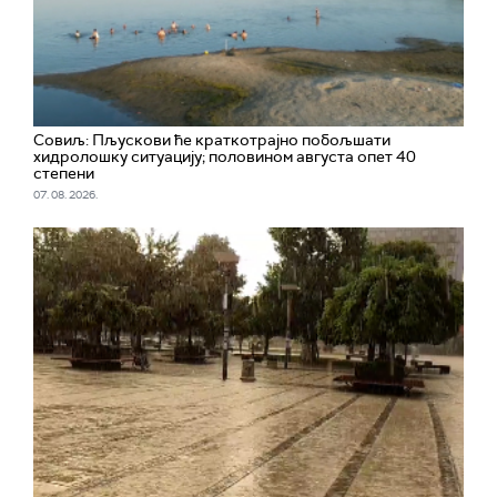
Совиљ: Пљускови ће краткотрајно побољшати
хидролошку ситуацију; половином августа опет 40
степени
07. 08. 2026.