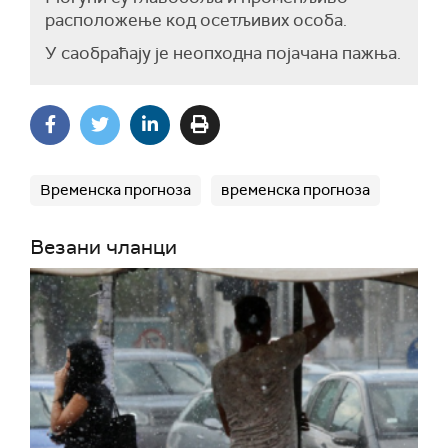
расположење код осетљивих особа.
У саобраћају је неопходна појачана пажња.
Временска прогноза
временска прогноза
Везани чланци