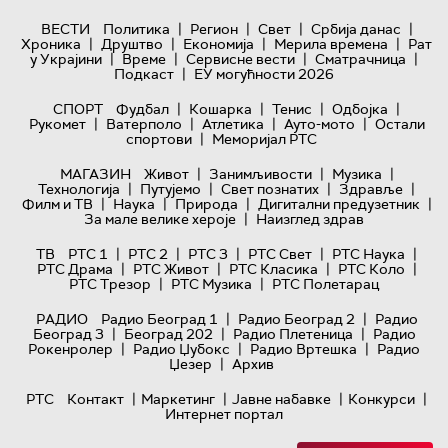
|
|
|
|
ВЕСТИ
Политика
Регион
Свет
Србија данас
|
|
|
|
Хроника
Друштво
Економија
Мерила времена
Рат
|
|
|
|
у Украјини
Време
Сервисне вести
Сматрачница
|
Подкаст
ЕУ могућности 2026
|
|
|
|
СПОРТ
Фудбал
Кошарка
Тенис
Одбојка
|
|
|
|
Рукомет
Ватерполо
Атлетика
Ауто-мото
Остали
|
спортови
Меморијал РТС
|
|
|
МАГАЗИН
Живот
Занимљивости
Музика
|
|
|
|
Технологијa
Путујемо
Свет познатих
Здравље
|
|
|
|
Филм и ТВ
Наука
Природа
Дигитални предузетник
|
За мале велике хероје
Наизглед здрав
|
|
|
|
|
ТВ
РТС 1
РТС 2
РТС 3
РТС Свет
РТС Наука
|
|
|
|
РТС Драма
РТС Живот
РТС Класика
РТС Коло
|
|
РТС Трезор
РТС Музика
РТС Полетарац
|
|
РАДИО
Радио Београд 1
Радио Београд 2
Радио
|
|
|
Београд 3
Београд 202
Радио Плетеница
Радио
|
|
|
Рокенролер
Радио Џубокс
Радио Вртешка
Радио
|
Џезер
Архив
|
|
|
|
РТС
Контакт
Маркетинг
Јавне набавке
Конкурси
Интернет портал