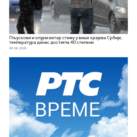
Пљускови и олујни ветар стижу у више крајева Србије,
температура данас достигла 40 степени
06. 08. 2026.