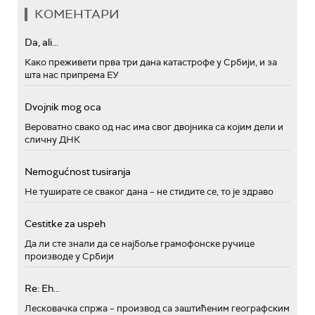
КОМЕНТАРИ
Da, ali...
Како преживети прва три дана катастрофе у Србији, и за
шта нас припрема ЕУ
Dvojnik mog oca
Вероватно свако од нас има свог двојника са којим дели и
сличну ДНК
Nemogućnost tusiranja
Не туширате се сваког дана – не стидите се, то је здраво
Cestitke za uspeh
Да ли сте знали да се најбоље грамофонске ручице
производе у Србији
Re: Eh...
Лесковачка спржа – производ са заштићеним географским