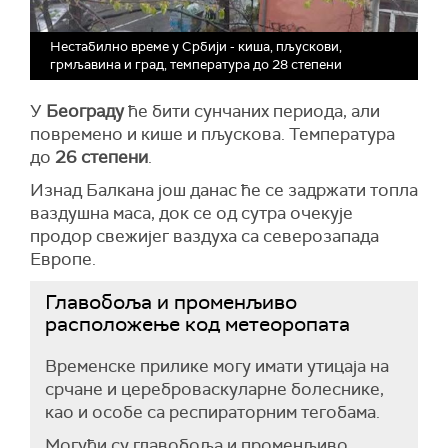
Нестабилно време у Србији - киша, пљускови,
грмљавина и град, температура до 28 степени
У
Београду
ће бити сунчаних периода, али
повремено и кише и пљускова. Температура
до
26 степени
.
Изнад Балкана још данас ће се задржати топла
ваздушна маса, док се од сутра очекује
продор свежијег ваздуха са северозапада
Европе.
Главобоља и променљиво
расположење код метеоропата
Временске прилике могу имати утицаја на
срчане и цереброваскуларне болеснике,
као и особе са респираторним тегобама.
Могући су главобоља и променљиво