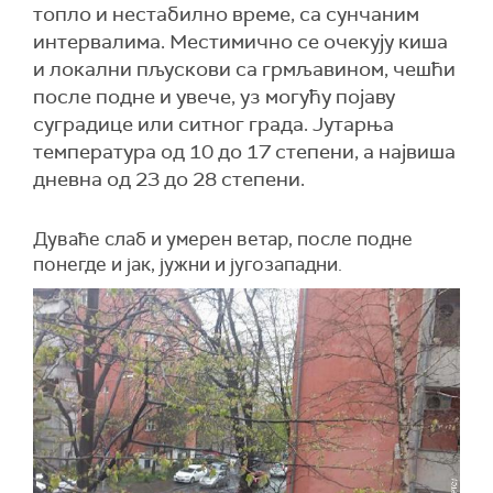
топло и нестабилно време, са сунчаним
интервалима. Местимично се очекују киша
и локални пљускови са грмљавином, чешћи
после подне и увече, уз могућу појаву
суградице или ситног града. Јутарња
температура од 10 до 17 степени, а највиша
дневна од 23 до 28 степени.
Дуваће слаб и умерен ветар, после подне
понегде и јак, јужни и југозападни.