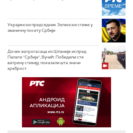
Украјински председник Зеленски стиже у
званичну посету Србији
Дочек ватрогасаца из Шпаније испред
Палате "Србија"; Вучић: Победили сте
ватрену стихију, показали шта значи
храброст