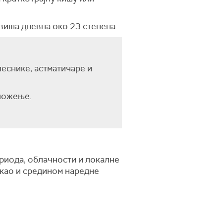
јвиша дневна око 23 степена.
еснике, астматичаре и
ложење.
ериода, облачности и локалне
, као и средином наредне