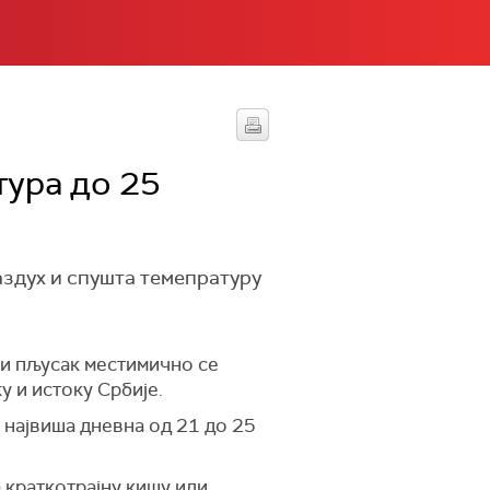
тура до 25
аздух и спушта темепратуру
ли пљусак местимично се
у и истоку Србије.
а највиша дневна од 21 до 25
 краткотрајну кишу или