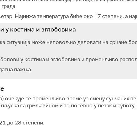
 града.
ветар. Најнижа температура биће око 17 степени, а на
и у костима и зглобовима
 ситуација може неповољно деловати на срчане бол
 болови у костима и зглобовима и променљиво распо
одатна пажња.
не
ја) очекује се променљиво време уз смену сунчаних п
 пљуска са грмљавином и то посебно у петак и суботу
21 до 28 степени.