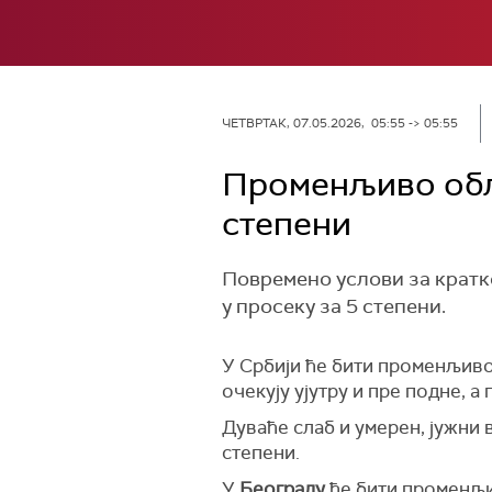
ЧЕТВРТАК, 07.05.2026, 05:55 -> 05:55
Променљиво обла
степени
Повремено услови за кратко
у просеку за 5 степени.
У Србији ће бити променљиво
очекују ујутру и пре подне, а
Дуваће слаб и умерен, јужни 
степени.
У
Београду
ће бити променљив