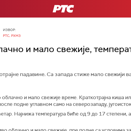
РТС
ИЗВОР:
РТС, РХМЗ
чно и мало свежије, темпера
трајне падавине. Са запада стиже мало свежији в
 облачно и мало свежије време. Краткотрајна киша и
 после подне углавном само на северозападу, југоисток
ветар. Најнижа температура биће од 9 до 17 степени, 
о облачно и мало свежије, пре подне са условима за