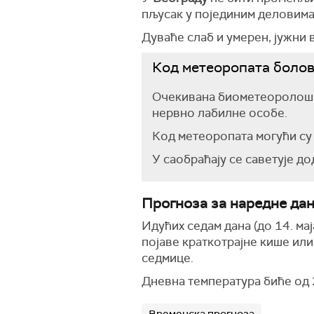
пљусак у појединим деловима
Дуваће слаб и умерен, јужни 
Код метеоропата болов
Очекивана биометеоролошка
нервно лабилне особе.
Код метеоропата могући су
У саобраћају се саветује д
Прогноза за наредне да
Идућих седам дана (до 14. ма
појаве краткотрајне кише или
седмице.
Дневна температура биће од 