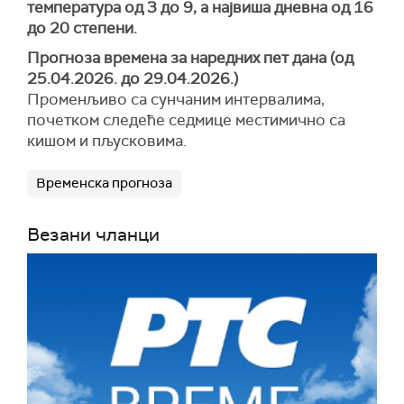
температура од 3 до 9, а највиша дневна од 16
до 20 степени.
Прогноза временa за наредних пет дана (од
25.04.2026. до 29.04.2026.)
Променљиво са сунчаним интервалима,
почетком следеће седмице местимично са
кишом и пљусковима.
Временска прогноза
Везани чланци