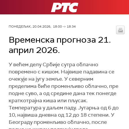
РТС
ПОНЕДЕЉАК, 20.04.2026, 18:00 -> 18:34
Временска прогноза 21.
април 2026.
У већем делу Србије сутра облачно
повремено с кишом. Највише падавина се
очекује на југу земље. У северним
пределима биће променљиво облачно, пре
подне суво, а од средине дана тек понегде
краткотрајна киша или пљусак.
Температура у даљем паду. Јутарња од 6 до
10, највиша дневна од 12 до 18 степени. У
Београду променљиво облачно, после