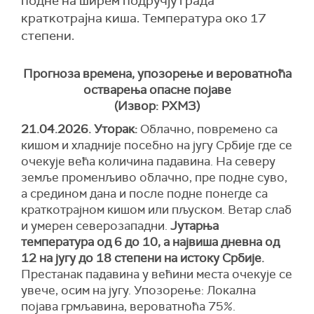
подне на ширем подручју града
краткотрајна киша. Температура око 17
степени.
Прогноза времена, упозорење и вероватноћа
остварења опасне појаве
(Извор: РХМЗ)
21.04.2026. Уторак:
Облачно, повремено са
кишом и хладније посебно на југу Србије где се
очекује већа количина падавина. На северу
земље променљиво облачно, пре подне суво,
а средином дана и после подне понегде са
краткотрајном кишом или пљуском. Ветар слаб
и умерен северозападни.
Јутарња
температура од 6 до 10, а највиша дневна од
12 на југу до 18 степени на истоку Србије.
Престанак падавина у већини места очекује се
увече, осим на југу.
Упозорење:
Локална
појава грмљавина,
вероватноћа
75%.