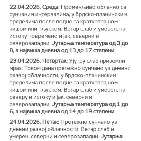
22.04.2026. Среда:
Променљиво облачно са
сунчаним интервалима, у брдско-планинским
пределима после подне са краткотрајном
кишом или пљуском. Ветар слаб и умерен, на
истоку повремено и јак, северни и
северозападни.
Јутарња температура од 3 до
8, а највиша дневна од 13 до 17 степени.
23.04.2026. Четвртак:
Ујутру слаб приземни
мраз. Током дана претежно сунчано уз дневни
развој облачности, у брдско-планинским
пределима после подне са краткотрајном
кишом или пљуском. Ветар слаб и умерен, на
северу и истоку и јак, северни и
северозападни.
Јутарња температура од 1 до
6, а највиша дневна од 14 до 19 степени.
24.04.2026. Петак:
Претежно сунчано уз
дневни развој облачности. Ветар слаб и
умерен, северни и северозападни.
Јутарња