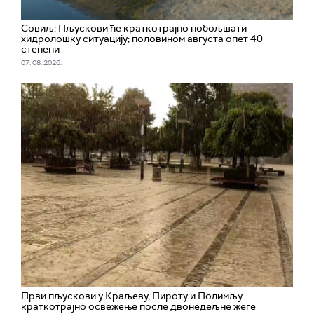
Совиљ: Пљускови ће краткотрајно побољшати
хидролошку ситуацију; половином августа опет 40
степени
07. 08. 2026.
Први пљускови у Краљеву, Пироту и Полимљу –
краткотрајно освежење после двонедељне жеге