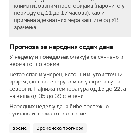
климатизованим просторијама (нарочито у
периоду од 11 до 17 часова), као и
примена адекватних мера заштите од УВ
зрачења.
Прогноза за наредних седам дана
У
недељу
и
понедељак
очекује се сунчано и
веома топло време.
Ветар слаб и умерен, источни и југоисточни,
крајем дана на северу земље у скретању на
северни. Најнижа температура од 15 до 22, а
највиша од 35 до 39 степени.
Наредних недељу дана биће претежно
сунчано и веома топло време.
време
Временска прогноза