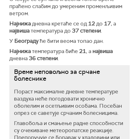
праћено слабим до умереним променљивим
ветром.
Најнижа
дневна кретаће се од
12
до
17
, а
највиша
температура до
37
степени
.
У
Београду
ће бити веома топао дан.
Најнижа
температура биће
21
, а
највиша
дневна
36
степени
.
Време неповољно за срчане
болеснике
Пораст максималне дневне температуре
ваздуха неће погодовати хронично
оболелим и осетљивим особама. Посебан
опрез се саветује срчаним болесницима.
Главобоља и смањење радне способности
су очекиване метеоропатске реакције.
Препоручује се боравак у хладовини или