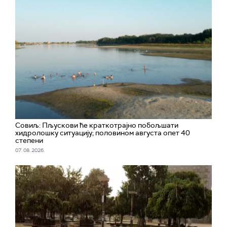
Совиљ: Пљускови ће краткотрајно побољшати
хидролошку ситуацију; половином августа опет 40
степени
07. 08. 2026.