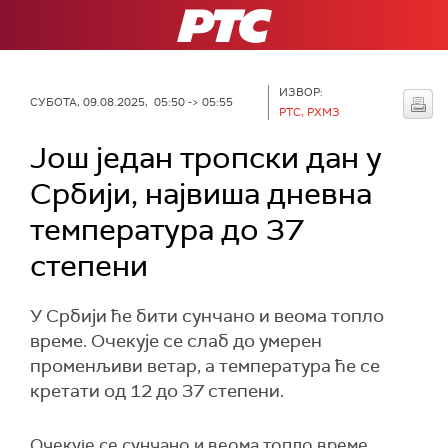
РТС
ИЗВОР:
СУБОТА, 09.08.2025, 05:50 -> 05:55
РТС, РХМЗ
Још један тропски дан у
Србији, највиша дневна
температура до 37
степени
У Србији ће бити сунчано и веома топло
време. Очекује се слаб до умерен
променљиви ветар, а температура ће се
кретати од 12 до 37 степени.
Очекује се сунчано и веома топло време