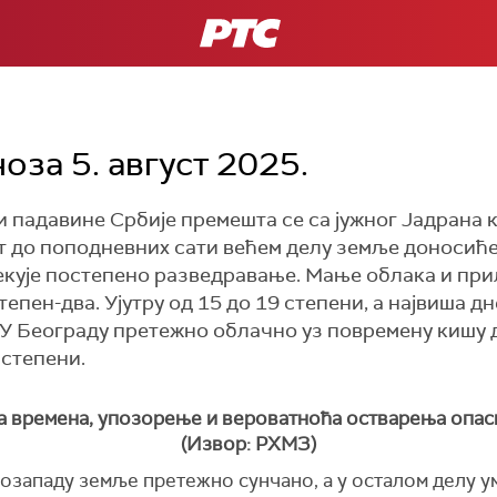
РТС
оза 5. август 2025.
 падавине Србије премешта се са јужног Јадрана 
т до поподневних сати већем делу земље доносиће
екује постепено разведравање. Мање облака и при
епен-два. Ујутру од 15 до 19 степени, а највиша дне
 У Београду претежно облачно уз повремену кишу 
 степени.
 времена, упозорење и вероватноћа остварења опас
(Извор: РХМЗ)
озападу земље претежно сунчано, а у осталом делу 