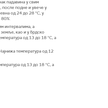
ак падавина у свим
, после подне и увече у
евна од 24 до 28 °С, у
 80%.
м интервалима, а
 земље, као и у брдско
мпература од 13 до 18 °С, а
Најнижа температура од 12
пература од 13 до 18 °С, а