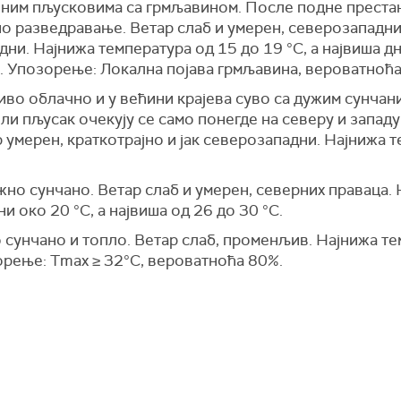
ним пљусковима са грмљавином. После подне престан
но разведравање. Ветар слаб и умерен, северозападни
дни. Најнижа температура од 15 до 19 °С, а највиша дн
С. Упозорење: Локална појава грмљавина, вероватноћа
о облачно и у већини крајева суво са дужим сунчани
ли пљусак очекују се само понегде на северу и западу
умерен, краткотрајно и јак северозападни. Најнижа те
но сунчано. Ветар слаб и умерен, северних праваца. 
ни око 20 °С, а највиша од 26 до 30 °С.
сунчано и топло. Ветар слаб, променљив. Најнижа тем
орење: Tmax ≥ 32°C, вероватноћа 80%.