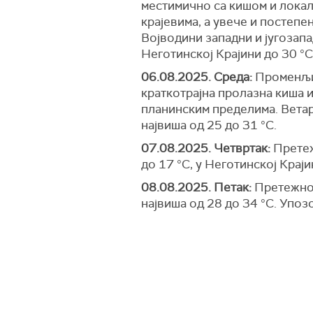
местимично са кишом и локал
крајевима, а увече и постепе
Војводини западни и југозапа
Неготинској Крајини до 30 °
06.08.2025. Среда:
Променљив
краткотрајна пролазна киша и
планинским пределима. Ветар 
највиша од 25 до 31 °С.
07.08.2025. Четвртак:
Претеж
до 17 °С, у Неготинској Краји
08.08.2025. Петак:
Претежно 
највиша од 28 до 34 °С. Упоз