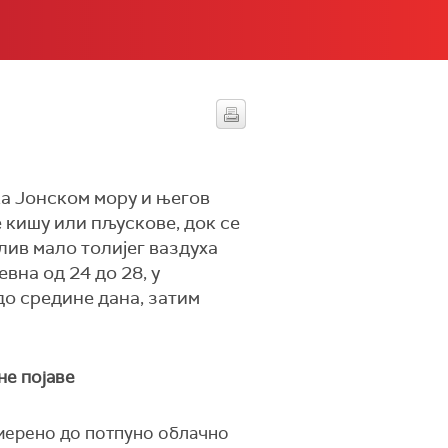
ка Јонском мору и његов
 кишу или пљускове, док се
лив мало толијег ваздуха
вна од 24 до 28, у
до средине дана, затим
не појаве
умерено до потпуно облачно