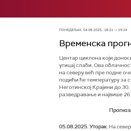
ПОНЕДЕЉАК, 04.08.2025, 18:21 -> 19:24
Временска прогн
Центар циклона који доноси
утицај слаби. Ова облачнос
на северу већ пре подне оч
подићи ће температуру за ст
Неготинској Крајини до 30.
разведравање и највише 26
Прогноза
05.08.2025. Уторак:
На север