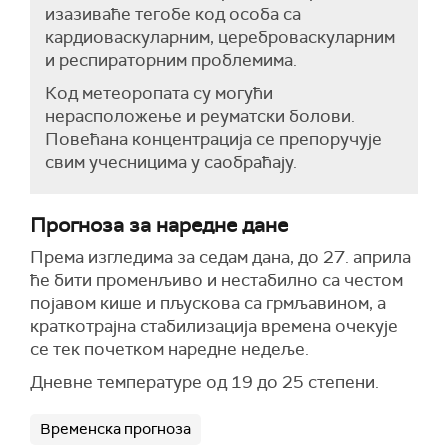
изазиваће тегобе код особа са
кардиоваскуларним, цереброваскуларним
и респираторним проблемима.
Код метеоропата су могући
нерасположење и реуматски болови.
Повећана концентрација се препоручује
свим учесницима у саобраћају.
Прогноза за наредне дане
Према изгледима за седам дана, до 27. априла
ће бити променљиво и нестабилно са честом
појавом кише и пљускова са грмљавином, а
краткотрајна стабилизација времена очекује
се тек почетком наредне недеље.
Дневне температуре од 19 до 25 степени.
Временска прогноза