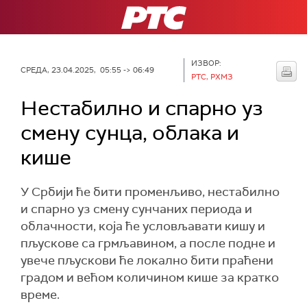
РТС
ИЗВОР:
СРЕДА, 23.04.2025, 05:55 -> 06:49
РТС, РХМЗ
Нестабилно и спарно уз
смену сунца, облака и
кише
У Србији ће бити променљиво, нестабилно
и спарно уз смену сунчаних периода и
облачности, која ће условљавати кишу и
пљускове са грмљавином, а после подне и
увече пљускови ће локално бити праћени
градом и већом количином кише за кратко
време.