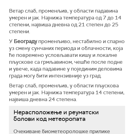
Ветар слаб, променљив, у области падавина
умерен и јак. Најнижа температура од 7 до 14
степени, највиша дневна од 21 степен до 25
степени.
У
Београду
променљиво, нестабилно и спарно
уз смену сунчаних периода и облачности, која
ће повремено условљавати кишу и локалне
пљускове са грмљавином, чешће после подне
и увече, када падавине у појединим деловима
града могу бити интензивније уз град.
Ветар слаб, променљив, у области пљускова
умерен и јак. Најнижа температура 14 степени,
највиша дневна 24 степена.
Нерасположење и реуматски
болови код метеоропата
Очекиване биометеоролошке прилике