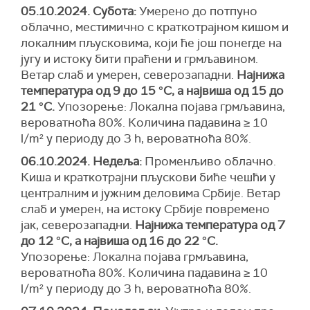
05.10.2024. Субота:
Умерено до потпуно
облачно, местимично с краткотрајном кишом и
локалним пљусковима, који ће још понегде на
југу и истоку бити праћени и грмљавином.
Ветар слаб и умерен, северозападни.
Најнижа
температура од 9 до 15 °С, а највиша од 15 до
21 °С.
Упозорење:
Локална појава грмљавина,
вероватноћа
80%. Количина падавина ≥ 10
l/m² у периоду до 3 h,
вероватноћа 80%.
06.10.2024. Недеља:
Променљиво облачно.
Киша и краткотрајни пљускови биће чешћи у
централним и јужним деловима Србије. Ветар
слаб и умерен, на истоку Србије повремено
јак, северозападни.
Најнижа температура од 7
до 12 °С, а највиша од 16 до 22 °С.
Упозорење:
Локална појава грмљавина,
вероватноћа
80%. Количина падавина ≥ 10
l/m² у периоду до 3 h,
вероватноћа 80%.