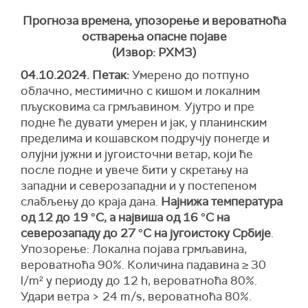
Прогноза времена, упозорење и вероватноћа
остварења опасне појаве
(Извор: РХМЗ)
04.10.2024. Петак:
Умерено до потпуно
облачно, местимично с кишом и локалним
пљусковима са грмљавином. Ујутро и пре
подне ће дувати умерен и јак, у планинским
пределима и кошавском подручју понегде и
олујни јужни и југоисточни ветар, који ће
после подне и увече бити у скретању на
западни и северозападни и у постепеном
слабљењу до краја дана.
Најнижа температура
од 12 до 19 °С, а највиша од 16 °С на
северозападу до 27 °С на југоистоку Србије
.
Упозорење:
Локална појава грмљавина,
вероватноћа
90%. Количина падавина ≥ 30
l/m² у периоду до 12 h,
вероватноћа
80%.
Удари ветра > 24 m/s,
вероватноћа
80
%.