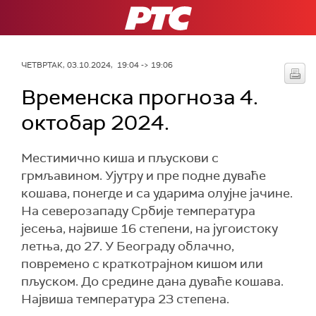
РТС
ЧЕТВРТАК, 03.10.2024, 19:04 -> 19:06
Временска прогноза 4.
октобар 2024.
Местимично киша и пљускови с
грмљавином. Ујутру и пре подне дуваће
кошава, понегде и са ударима олујне јачине.
На северозападу Србије температура
јесења, највише 16 степени, на југоистоку
летња, до 27. У Београду облачно,
повремено с краткотрајном кишом или
пљуском. До средине дана дуваће кошава.
Највиша температура 23 степена.