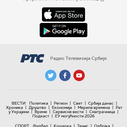
Радио Телевизија Србије
|
|
|
|
ВЕСТИ
Политика
Регион
Свет
Србија данас
|
|
|
|
Хроника
Друштво
Економија
Мерила времена
Рат
|
|
|
|
у Украјини
Време
Сервисне вести
Сматрачница
|
Подкаст
ЕУ могућности 2026
|
|
|
|
СПОРТ
Фудбал
Кошарка
Тенис
Одбојка