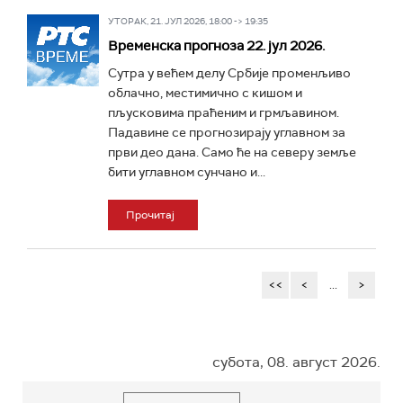
УТОРАК, 21. ЈУЛ 2026, 18:00 -> 19:35
Временска прогноза 22. јул 2026.
Сутра у већем делу Србије променљиво
облачно, местимично с кишом и
пљусковима праћеним и грмљавином.
Падавине се прогнозирају углавном за
први део дана. Само ће на северу земље
бити углавном сунчано и...
Прочитај
<<
<
...
>
субота, 08. август 2026.