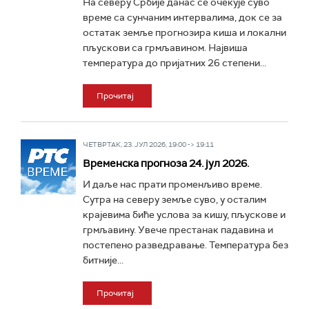
На северу Србије данас се очекује суво
време са сунчаним интервалима, док се за
остатак земље прогнозира киша и локални
пљускови са грмљавином. Највиша
температура до пријатних 26 степени...
Прочитај
ЧЕТВРТАК, 23. ЈУЛ 2026, 19:00 -> 19:11
Временска прогноза 24. јул 2026.
И даље нас прати променљиво време.
Сутра на северу земље суво, у осталим
крајевима биће услова за кишу, пљускове и
грмљавину. Увече престанак падавина и
постепено разведравање. Температура без
битније...
Прочитај