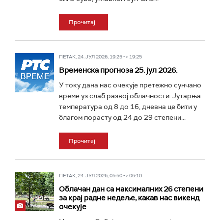
Прочитај
ПЕТАК, 24. ЈУЛ 2026, 19:25 -> 19:25
Временска прогноза 25. јул 2026.
У току дана нас очекује претежно сунчано
време уз слаб развој облачности. Јутарња
температура од 8 до 16, дневна це бити у
благом порасту од 24 до 29 степени...
Прочитај
ПЕТАК, 24. ЈУЛ 2026, 05:50 -> 06:10
Облачан дан са максималних 26 степени
за крај радне недеље, какав нас викенд
очекује