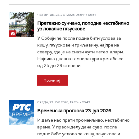
ЧЕТВРТАК, 23. ЈУЛ 2026, 05:54 -> 05:54
Претежно сунчано, поподне нестабилно
уз локалне пљускове
У Србији ће после подне бити услова за
кишу, пљускове и грмљавину, најпре на
северу, где је на снази жути метео-аларм.
Највиша дневна температура кретаће се
од 25 до 29 степени...
Прочитај
СРЕДА, 22. ЈУЛ 2026, 19:25 -> 20:43
Временска прогноза 23. јул 2026.
И даље нас прати променљиво, нестабилно
време. У првом делу дана суво, после
подне биће услова за кишу, пљускове и