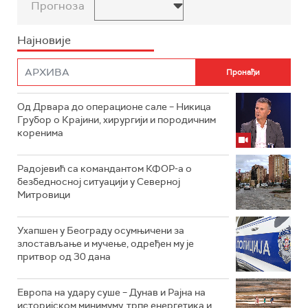
Прогноза
Најновије
Од Дрвара до операционе сале – Никица
Грубор о Крајини, хирургији и породичним
коренима
Радојевић са командантом КФОР-а о
безбедносној ситуацији у Северној
Митровици
Ухапшен у Београду осумњичени за
злостављање и мучење, одређен му је
притвор од 30 дана
Европа на удару суше – Дунав и Рајна на
историјском минимуму, трпе енергетика и