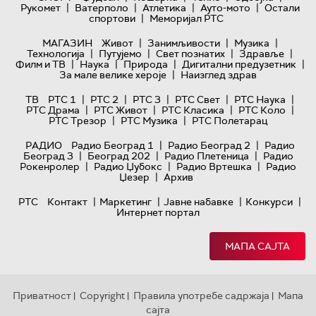
|
|
|
|
Рукомет
Ватерполо
Атлетика
Ауто-мото
Остали
|
спортови
Меморијал РТС
|
|
|
МАГАЗИН
Живот
Занимљивости
Музика
|
|
|
|
Технологијa
Путујемо
Свет познатих
Здравље
|
|
|
|
Филм и ТВ
Наука
Природа
Дигитални предузетник
|
За мале велике хероје
Наизглед здрав
|
|
|
|
|
ТВ
РТС 1
РТС 2
РТС 3
РТС Свет
РТС Наука
|
|
|
|
РТС Драма
РТС Живот
РТС Класика
РТС Коло
|
|
РТС Трезор
РТС Музика
РТС Полетарац
|
|
РАДИО
Радио Београд 1
Радио Београд 2
Радио
|
|
|
Београд 3
Београд 202
Радио Плетеница
Радио
|
|
|
Рокенролер
Радио Џубокс
Радио Вртешка
Радио
|
Џезер
Архив
|
|
|
|
РТС
Контакт
Маркетинг
Јавне набавке
Конкурси
Интернет портал
МАПА САЈТА
Приватност
Copyright
Правила употребе садржаја
Мапа
|
|
|
сајта