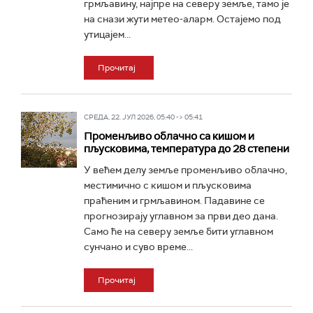
грмљавину, најпре на северу земље, тамо је
на снази жути метео-аларм. Остајемо под
утицајем...
Прочитај
СРЕДА, 22. ЈУЛ 2026, 05:40 -> 05:41
Променљиво облачно са кишом и
пљусковима, температура до 28 степени
У већем делу земље променљиво облачно,
местимично с кишом и пљусковима
праћеним и грмљавином. Падавине се
прогнозирају углавном за први део дана.
Само ће на северу земље бити углавном
сунчано и суво време...
Прочитај