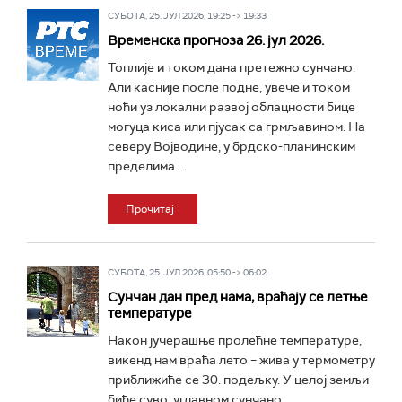
СУБОТА, 25. ЈУЛ 2026, 19:25 -> 19:33
Временска прогноза 26. јул 2026.
Топлије и током дана претежно сунчано.
Али касније после подне, увече и током
ноћи уз локални развој облацности бице
могуца киса или пјусак са грмљавином. На
северу Војводине, у брдско-планинским
пределима...
Прочитај
СУБОТА, 25. ЈУЛ 2026, 05:50 -> 06:02
Сунчан дан пред нама, враћају се летње
температуре
Након јучерашње пролећне температуре,
викенд нам враћа лето – жива у термометру
приближиће се 30. подељку. У целој земљи
биће суво, углавном сунчано...