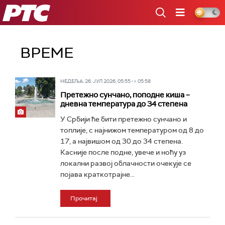
РТС
ВРЕМЕ
НЕДЕЉА, 26. ЈУЛ 2026, 05:55 -> 05:58
Претежно сунчано, поподне киша –
дневна температура до 34 степена
У Србији ће бити претежно сунчано и
топлије, с најнижом температуром од 8 до
17, а највишом од 30 до 34 степена.
Касније после подне, увече и ноћу уз
локални развој облачности очекује се
појава краткотрајне...
Прочитај