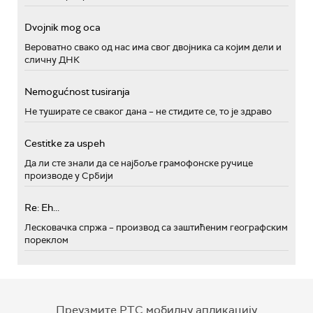
Dvojnik mog oca
Вероватно свако од нас има свог двојника са којим дели и
сличну ДНК
Nemogućnost tusiranja
Не туширате се сваког дана – не стидите се, то је здраво
Cestitke za uspeh
Да ли сте знали да се најбоље грамофонске ручице
производе у Србији
Re: Eh...
Лесковачка спржа – производ са заштићеним географским
пореклом
Преузмите РТС мобилну апликацију