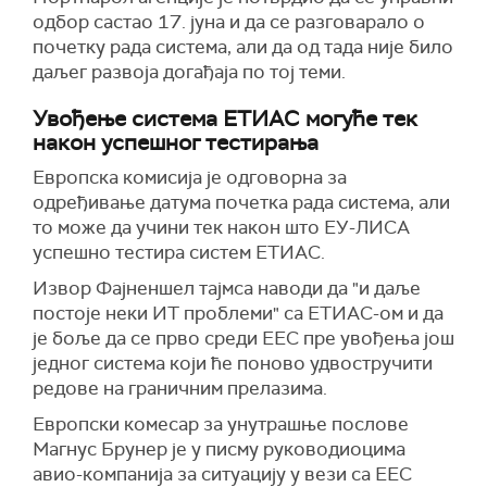
одбор састао 17. јуна и да се разговарало о
почетку рада система, али да од тада није било
даљег развоја догађаја по тој теми.
Увођење система ЕТИАС могуће тек
након успешног тестирања
Европска комисија је одговорна за
одређивање датума почетка рада система, али
то може да учини тек након што ЕУ-ЛИСА
успешно тестира систем ЕТИАС.
Извор Фајненшел тајмса наводи да "и даље
постоје неки ИТ проблеми" са ЕТИАС-ом и да
је боље да се прво среди ЕЕС пре увођења још
једног система који ће поново удвостручити
редове на граничним прелазима.
Европски комесар за унутрашње послове
Магнус Брунер је у писму руководиоцима
авио-компанија за ситуацију у вези са ЕЕС