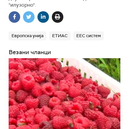
"илузорно".
Европска унија
ЕТИАС
ЕЕС систем
Везани чланци