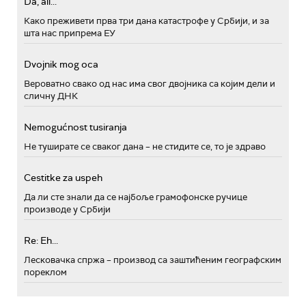
Da, ali...
Како преживети прва три дана катастрофе у Србији, и за
шта нас припрема ЕУ
Dvojnik mog oca
Вероватно свако од нас има свог двојника са којим дели и
сличну ДНК
Nemogućnost tusiranja
Не туширате се сваког дана – не стидите се, то је здраво
Cestitke za uspeh
Да ли сте знали да се најбоље грамофонске ручице
производе у Србији
Re: Eh...
Лесковачка спржа – производ са заштићеним географским
пореклом