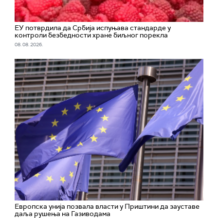
ЕУ потврдила да Србија испуњава стандарде у
контроли безбедности хране биљног порекла
08. 08. 2026.
Европска унија позвала власти у Приштини да зауставе
даља рушења на Газиводама