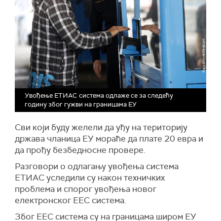
Увођење ЕТИАС система одлаже се за следећу
годину због гужви на границама ЕУ
Сви који буду желели да уђу на територију
држава чланица ЕУ мораће да плате 20 евра и
да прођу безбедносне провере.
Разговори о одлагању увођења система
ЕТИАС уследили су након техничких
проблема и спорог увођења новог
електронског ЕЕС система.
Због ЕЕС система су на границама широм ЕУ