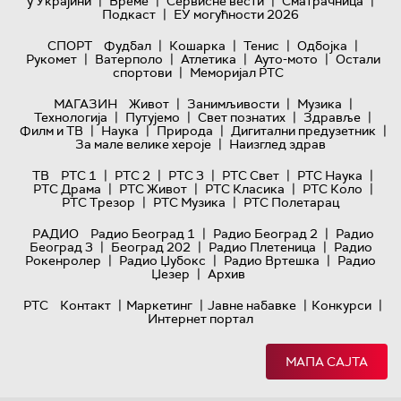
|
|
|
|
у Украјини
Време
Сервисне вести
Сматрачница
|
Подкаст
ЕУ могућности 2026
|
|
|
|
СПОРТ
Фудбал
Кошарка
Тенис
Одбојка
|
|
|
|
Рукомет
Ватерполо
Атлетика
Ауто-мото
Остали
|
спортови
Меморијал РТС
|
|
|
МАГАЗИН
Живот
Занимљивости
Музика
|
|
|
|
Технологијa
Путујемо
Свет познатих
Здравље
|
|
|
|
Филм и ТВ
Наука
Природа
Дигитални предузетник
|
За мале велике хероје
Наизглед здрав
|
|
|
|
|
ТВ
РТС 1
РТС 2
РТС 3
РТС Свет
РТС Наука
|
|
|
|
РТС Драма
РТС Живот
РТС Класика
РТС Коло
|
|
РТС Трезор
РТС Музика
РТС Полетарац
|
|
РАДИО
Радио Београд 1
Радио Београд 2
Радио
|
|
|
Београд 3
Београд 202
Радио Плетеница
Радио
|
|
|
Рокенролер
Радио Џубокс
Радио Вртешка
Радио
|
Џезер
Архив
|
|
|
|
РТС
Контакт
Маркетинг
Јавне набавке
Конкурси
Интернет портал
МАПА САЈТА