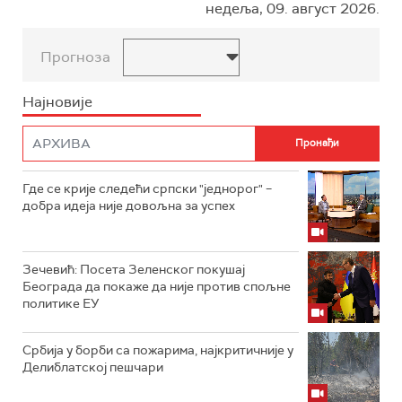
недеља, 09. август 2026.
Прогноза
Најновије
Где се крије следећи српски "једнорог" –
добра идеја није довољна за успех
Зечевић: Посета Зеленског покушај
Београда да покаже да није против спољне
политике ЕУ
Србија у борби са пожарима, најкритичније у
Делиблатској пешчари