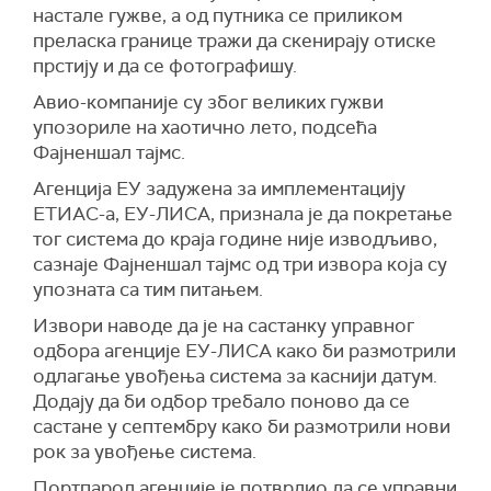
настале гужве, а од путника се приликом
преласка границе тражи да скенирају отиске
прстију и да се фотографишу.
Авио-компаније су због великих гужви
упозориле на хаотично лето, подсећа
Фајненшал тајмс.
Агенција ЕУ задужена за имплементацију
ЕТИАС-а, ЕУ-ЛИСА, признала је да покретање
тог система до краја године није изводљиво,
сазнаје Фајненшал тајмс од три извора која су
упозната са тим питањем.
Извори наводе да је на састанку управног
одбора агенције ЕУ-ЛИСА како би размотрили
одлагање увођења система за каснији датум.
Додају да би одбор требало поново да се
састане у септембру како би размотрили нови
рок за увођење система.
Портпарол агенције је потврдио да се управни