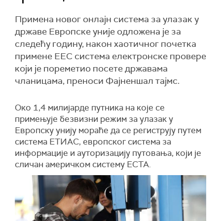
Примена новог онлајн система за улазак у
државе Европске уније одложена је за
следећу годину, након хаотичног почетка
примене ЕЕС система електронске провере
који је пореметио посете државама
чланицама, преноси Фајненшал тајмс.
Око 1,4 милијарде путника на које се
примењује безвизни режим за улазак у
Европску унију мораће да се региструју путем
система ЕТИАС, европског система за
информације и ауторизацију путовања, који је
сличан америчком систему ЕСТА.