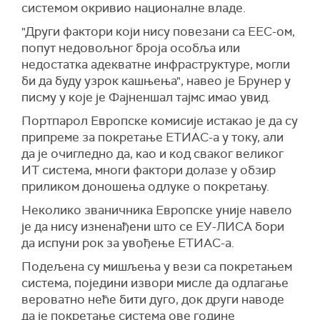
системом окривио националне владе.
"Други фактори који нису повезани са ЕЕС-ом,
попут недовољног броја особља или
недостатка адекватне инфраструктуре, могли
би да буду узрок кашњења", навео је Брунер у
писму у које је Фајненшал тајмс имао увид.
Портпарол Европске комисије истакао је да су
припреме за покретање ЕТИАС-а у току, али
да је очигледно да, као и код сваког великог
ИТ система, многи фактори долазе у обзир
приликом доношења одлуке о покретању.
Неколико званичника Европске уније навело
је да нису изненађени што се ЕУ-ЛИСА бори
да испуни рок за увођење ЕТИАС-а.
Подељена су мишљења у вези са покретањем
система, поједини извори мисле да одлагање
вероватно неће бити дуго, док други наводе
да је покретање система ове године