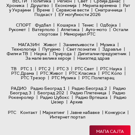
|
|
|
|
ВЕСТИ
Политика
Регион
Свет
Србија данас
|
|
|
|
Хроника
Друштво
Економија
Мерила времена
Рат
|
|
|
|
у Украјини
Време
Сервисне вести
Сматрачница
|
Подкаст
ЕУ могућности 2026
|
|
|
|
СПОРТ
Фудбал
Кошарка
Тенис
Одбојка
|
|
|
|
Рукомет
Ватерполо
Атлетика
Ауто-мото
Остали
|
спортови
Меморијал РТС
|
|
|
МАГАЗИН
Живот
Занимљивости
Музика
|
|
|
|
Технологијa
Путујемо
Свет познатих
Здравље
|
|
|
|
Филм и ТВ
Наука
Природа
Дигитални предузетник
|
За мале велике хероје
Наизглед здрав
|
|
|
|
|
ТВ
РТС 1
РТС 2
РТС 3
РТС Свет
РТС Наука
|
|
|
|
РТС Драма
РТС Живот
РТС Класика
РТС Коло
|
|
РТС Трезор
РТС Музика
РТС Полетарац
|
|
РАДИО
Радио Београд 1
Радио Београд 2
Радио
|
|
|
Београд 3
Београд 202
Радио Плетеница
Радио
|
|
|
Рокенролер
Радио Џубокс
Радио Вртешка
Радио
|
Џезер
Архив
|
|
|
|
РТС
Контакт
Маркетинг
Јавне набавке
Конкурси
Интернет портал
МАПА САЈТА