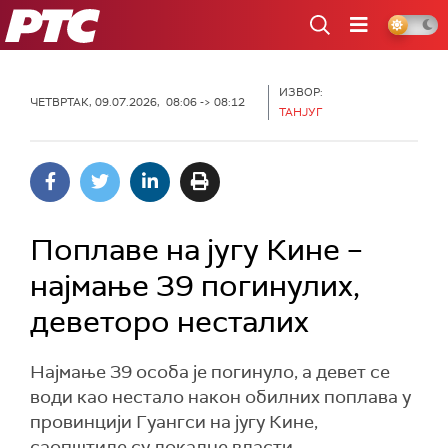
РТС
ИЗВОР:
ЧЕТВРТАК, 09.07.2026, 08:06 -> 08:12
ТАНЈУГ
Поплаве на југу Кине –
најмање 39 погинулих,
деветоро несталих
Најмање 39 особа је погинуло, а девет се
води као нестало након обилних поплава у
провинцији Гуангси на југу Кине,
саопштиле су локалне власти.