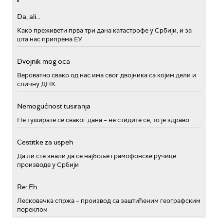
Da, ali...
Како преживети прва три дана катастрофе у Србији, и за
шта нас припрема ЕУ
Dvojnik mog oca
Вероватно свако од нас има свог двојника са којим дели и
сличну ДНК
Nemogućnost tusiranja
Не туширате се сваког дана – не стидите се, то је здраво
Cestitke za uspeh
Да ли сте знали да се најбоље грамофонске ручице
производе у Србији
Re: Eh...
Лесковачка спржа – производ са заштићеним географским
пореклом