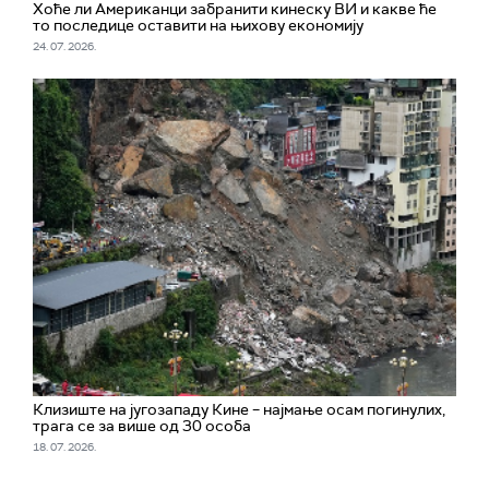
Хоће ли Американци забранити кинеску ВИ и какве ће
то последице оставити на њихову економију
24. 07. 2026.
Клизиште на југозападу Кине – најмање осам погинулих,
трага се за више од 30 особа
18. 07. 2026.