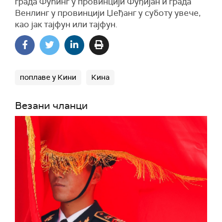
града Фућинг у провинцији Фуђијан и града
Венлинг у провинцији Џеђанг у суботу увече,
као јак тајфун или тајфун.
поплаве у Кини
Кина
Везани чланци