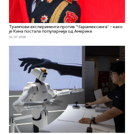
Трампови експерименти против "Чајнамексинга" – како
је Кина постала популарнија од Америке
31. 07. 2026.