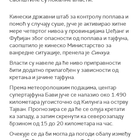
Кинески државни штаб за контролу поплава и
помоћ у случају суше, јуче је активирао хитне
мере четвртог нивоа у провинцијама Џеђанг и
Фуђијан због опасности од поплава и тајфуна,
саопштило је кинеско Министарство за
ванредне ситуације, пренела је
Синхуа
.
Власти су навеле да ће ниво приправности
бити додатно прилагођен у зависности од
кретања и јачине тајфуна.
Према метеоролошким подацима, центар
супертајфуна Бави јуче се налазио око 1.490
километара југоисточно од Килунга на острву
Тајван. Прогнозира се да ће се олуја кретати
ка западу, а затим скренути ка северозападу
брзином од 15 до 20 километара на час.
Очекује се да би могла да погоди обалу између