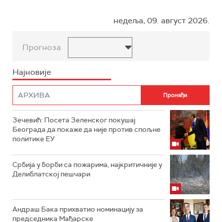
недеља, 09. август 2026.
Прогноза
Најновије
Зечевић: Посета Зеленског покушај
Београда да покаже да није против спољне
политике ЕУ
Србија у борби са пожарима, најкритичније у
Делиблатској пешчари
Андраш Бака прихватио номинацију за
председника Мађарске