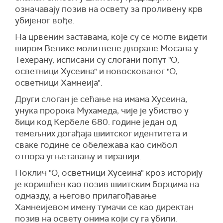
означавају позив на освету за проливену крв
притисак – преговорима".
убијеног вође.
Тврди и да Иран мора да избегне "преговоре
На црвеним заставама, које су се могле видети
ради преговора", као и да је током разговора
широм Велике молитвене дворане Мосала у
са америчком страном инсистирао да очување
Техерану, исписани су слогани попут "О,
територијалног интегритета држава региона и
осветници Хусеина" и новоскованог "О,
обустава рата против савезника Ирана у
осветници Хамнеија".
оквиру "осовине отпора" буду укључени у
меморандум.
Други слоган је сећање на имама Хусеина,
унука пророка Мухамеда, чије је убиство у
(
Al Jazeera
)
бици код Кербеле 680. године један од
темељних догађаја шиитског идентитета и
сваке године се обележава као симбол
отпора угњетавању и тиранији.
Поклич "О, осветници Хусеина" кроз историју
је коришћен као позив шиитским борцима на
одмазду, а његово прилагођавање
Хамнеијевом имену тумачи се као директан
позив на освету онима који су га убили.