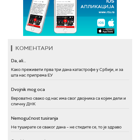
КОМЕНТАРИ
Da, ali...
Како преживети прва три дана катастрофе у Србији, и за
шта нас припрема ЕУ
Dvojnik mog oca
Вероватно свако од нас има свог двојника са којим дели и
сличну ДНК
Nemogućnost tusiranja
Не туширате се сваког дана – не стидите се, то је здраво