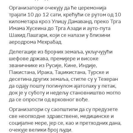
Организатори очекују да ће церемонија
трајати 10 до 12 сати, крећући се рутом од 10
километара кроз Улицу Дамаванд, преко Трга
Имама Хусеина до Трга Азади и ауто-пута
Шахид Лашгари, који се налази у близини
аеродрома Мехрабад.
Делегације из бројних земаља, укључујући
шефове држава, премијере и високе
званичнике из Русије, Кине, Индије,
Пакистана, Ирака, Таџикистана, Турске и
десетина других земаља, стигле су у Техеран
да одају пошту погинулом ајатолаху у петак,
док је у суботу и недељу становништво могло
да се опрости од врховног вође.
Организатори су саопштили да су предузете
све неопходне здравствене, медицинске и
социјалне мере, јер се, као и претходних дана,
очекује велики број људи.