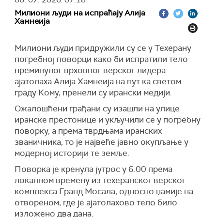
Милиони људи на испраћају Алија
Хамнеија
Милиони људи придружили су се у Техерану
погребној поворци како би испратили тело
преминулог врховног верског лидера
ајатолаха Алија Хамнеија на пут ка светом
граду Кому, пренели су ирански медији.
Ожалошћени грађани су изашли на улице
иранске престонице и укључили се у погребну
поворку, а према тврдњама иранских
званичника, то је највеће јавно окупљање у
модерној историји те земље.
Поворка је кренула јутрос у 6.00 према
локалном времену из техеранског верског
комплекса Гранд Мосала, односно џамије на
отвореном, где је ајатолахово тело било
изложено два дана.