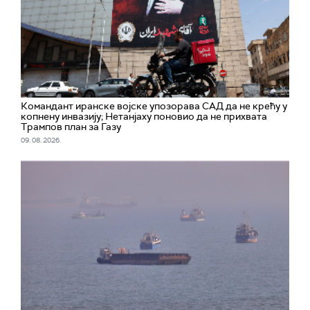
Командант иранске војске упозорава САД да не крећу у
копнену инвазију; Нетанјаху поновио да не прихвата
Трампов план за Газу
09. 08. 2026.