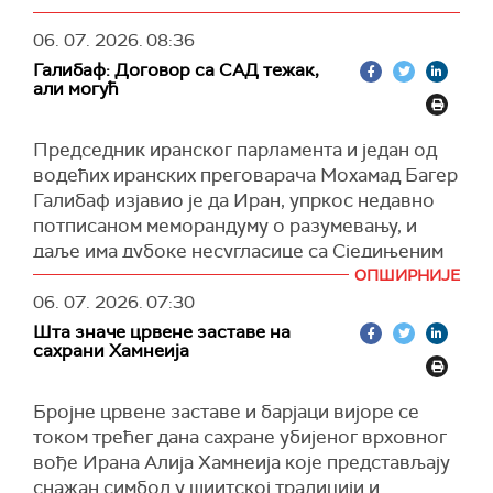
06. 07. 2026.
08:36
Галибаф: Договор са САД тежак,
али могућ
Председник иранског парламента и један од
водећих иранских преговарача Мохамад Багер
Галибаф изјавио је да Иран, упркос недавно
потписаном меморандуму о разумевању, и
даље има дубоке несугласице са Сједињеним
Америчким Државама, оценивши да је његова
ОПШИРНИЈЕ
примена "тешка, али могућа".
06. 07. 2026.
07:30
Шта значе црвене заставе на
Према наводима иранских медија, Галибаф је
сахрани Хамнеија
истакао да Иран "није у миру са САД" и да
"неће признати Израел". Нагласио је и да ће
Бројне црвене заставе и барјаци вијоре се
наставити такозвану "осовину отпора" у
током трећег дана сахране убијеног врховног
складу са смерницама Алија Хамнеија,
вође Ирана Алија Хамнеија које представљају
напомињући да ће – ако буде потребно – то
снажан симбол у шиитској традицији и
чинити "ракетама, а ако је потребан политички