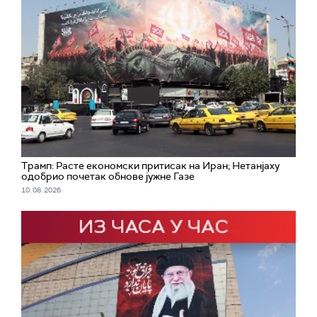
Трамп: Расте економски притисак на Иран; Нетанјаху
одобрио почетак обнове јужне Газе
10. 08. 2026.