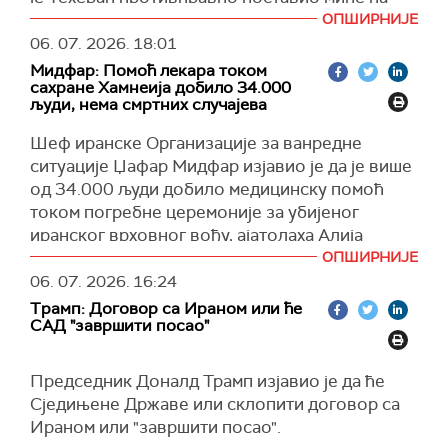
(Танјуг)
комеморације бити настављене сутра у Кому, у
међународном поморском путу.
ОПШИРНИЈЕ
среду у ирачким градовима Наџафу и Карбали,
06. 07. 2026.
18:01
"Иран је противправно минирао међународни
док је за четвртак планирана сахрана Хамнеија
Мидфар: Помоћ лекара током
пловни пут", рекао је Вадефул у интервјуу за
у светилишту имама Резе у Машхаду.
сахране Хамнеија добило 34.000
лист
Ханделсблат
.
људи, нема смртних случајева
(Танјуг)
Оценио је да би Техеран требало да плати
Шеф иранске Организације за ванредне
трошкове разминирања, јер је, како је навео,
ситуације Џафар Мидфар изјавио је да је више
штету изазвао ирански режим.
од 34.000 људи добило медицинску помоћ
Вадефул је, преноси
Дојче веле
, додао да
током погребне церемоније за убијеног
Немачка за сада нема планове да званично
иранског врховног вођу, ајатолаха Алија
затражи од Ирана да финансира евентуалну
Хамнеија, те да до сада није забележен
ОПШИРНИЈЕ
европску мисију, али је истакао да би такав
ниједан смртни случај међу учесницима.
06. 07. 2026.
16:24
захтев био оправдан.
Трамп: Договор са Ираном или ће
Мидфар је рекао да је медицинску помоћ
САД "завршити посао"
(Танјуг)
добило укупно 34.617 учесника церемоније.
Навео је да су, након измене трасе погребне
Председник Доналд Трамп изјавио је да ће
поворке, екипе Хитне помоћи, возила и
Сједињене Државе или склопити договор са
медицинска опрема премештени са источног
Ираном или "завршити посао".
на западни део града како би пружање