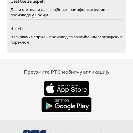
Cestitke za uspeh
Да ли сте знали да се најбоље грамофонске ручице
производе у Србији
Re: Eh...
Лесковачка спржа – производ са заштићеним географским
пореклом
Преузмите РТС мобилну апликацију