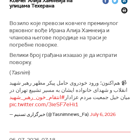
Ковчег Алија Хамнеија на
улицама Техерана
Возило које превози ковчеге преминулог
врховног вође Ирана Алија Хамнеија и
чланова његове породице на траси је
погребне поворке.
Велики број грађана изашао је да испрати
поворку.
(
Tasnim
)
📹 هم‌اکنون؛ ورود خودروی حامل پیکر مطهر رهبر شهید
انقلاب و شهدای خانواده ایشان به مسیر تشییع تهران در
میان خیل جمعیت مردم عزادار
#انتقام_خون_رهبر_شهید
pic.twitter.com/3ieSF7eHi1
— خبرگزاری تسنیم (@Tasnimnews_Fa)
July 6, 2026
06. 07. 2026.
07:18