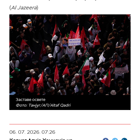
(
Al Jazeera
)
Заставе освете
Фото: Танјуг/АП/Altaf Qadri
06. 07. 2026.
07:26