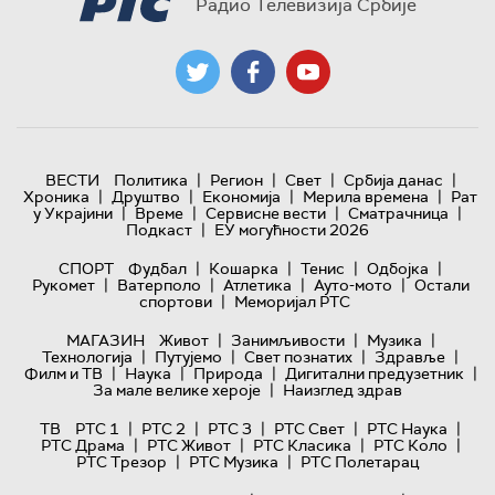
Радио Телевизија Србије
|
|
|
|
ВЕСТИ
Политика
Регион
Свет
Србија данас
|
|
|
|
Хроника
Друштво
Економија
Мерила времена
Рат
|
|
|
|
у Украјини
Време
Сервисне вести
Сматрачница
|
Подкаст
ЕУ могућности 2026
|
|
|
|
СПОРТ
Фудбал
Кошарка
Тенис
Одбојка
|
|
|
|
Рукомет
Ватерполо
Атлетика
Ауто-мото
Остали
|
спортови
Меморијал РТС
|
|
|
МАГАЗИН
Живот
Занимљивости
Музика
|
|
|
|
Технологијa
Путујемо
Свет познатих
Здравље
|
|
|
|
Филм и ТВ
Наука
Природа
Дигитални предузетник
|
За мале велике хероје
Наизглед здрав
|
|
|
|
|
ТВ
РТС 1
РТС 2
РТС 3
РТС Свет
РТС Наука
|
|
|
|
РТС Драма
РТС Живот
РТС Класика
РТС Коло
|
|
РТС Трезор
РТС Музика
РТС Полетарац