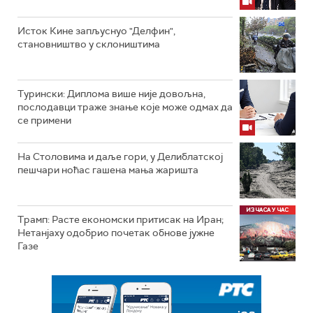
Исток Кине запљуснуо "Делфин",
становништво у склоништима
Турински: Диплома више није довољна,
послодавци траже знање које може одмах да
се примени
На Столовима и даље гори, у Делиблатској
пешчари ноћас гашена мања жаришта
Трамп: Расте економски притисак на Иран;
Нетанјаху одобрио почетак обнове јужне
Газе