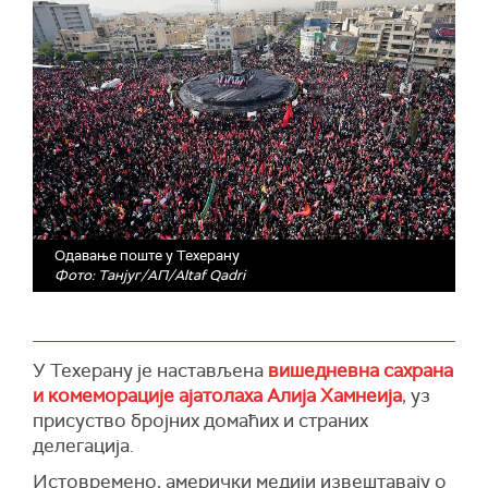
Одавање поште у Техерану
Фото: Танјуг/АП/Altaf Qadri
У Техерану је настављена
вишедневна сахрана
и комеморације ајатолаха Алија Хамнеија
, уз
присуство бројних домаћих и страних
делегација.
Истовремено, амерички медији извештавају о