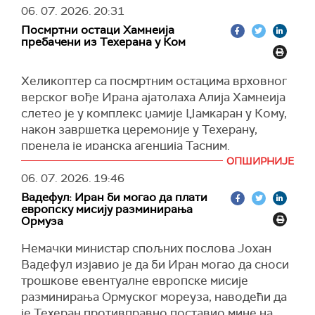
06. 07. 2026.
20:31
"Трик Хамаса је једноставан. Његова привидна
Посмртни остаци Хамнеија
спремност да уступи место технократској
пребачени из Техерана у Ком
влади осмишљена је како би спречила
сопствено разоружање", навео је Сар.
Хеликоптер са посмртним остацима врховног
Према његовим речима, Хамас покушава да
верског вође Ирана ајатолаха Алија Хамнеија
примени "модел Хезболаха", према којем би
слетео је у комплекс џамије Џамкаран у Кому,
цивилна, технократска администрација била
након завршетка церемоније у Техерану,
задужена за комуналне послове, док би Хамас
пренела је иранска агенција Тасним.
задржао војну контролу.
ОПШИРНИЈЕ
Након вишесатне церемоније испраћаја у
"Све док Хамас буде задржао оружје, свака
06. 07. 2026.
19:46
Техерану, посмртни остаци су пребачени у
цивилна влада радиће по његовим правилима",
Вадефул: Иран би могао да плати
Ком, где се у џамији Џамкаран окупио велики
рекао је Сар.
европску мисију разминирања
број грађана ради одавања последње поште.
Ормуза
Поновио је да Израел инсистира на потпуној
Тасним
наводи да је церемонија у Техерану
Немачки министар спољних послова Јохан
примени Трамповог плана, чији су кључни
трајала до 17 часова по локалном времену,
Вадефул изјавио је да би Иран могао да сноси
елементи разоружање Хамаса и других
након чега је ковчег превезен хеликоптером у
трошкове евентуалне европске мисије
милитантних група, као и потпуна
Ком.
разминирања Ормуског мореуза, наводећи да
демилитаризација Појаса Газе.
Иранске власти најавиле су да ће
је Техеран противправно поставио мине на