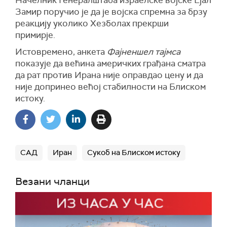
Замир поручио је да је војска спремна за брзу
реакцију уколико Хезболах прекрши
примирје.
Истовремено, анкета
Фајненшел тајмса
показује да већина америчких грађана сматра
да рат против Ирана није оправдао цену и да
није допринео већој стабилности на Блиском
истоку.
САД
Иран
Сукоб на Блиском истоку
Везани чланци