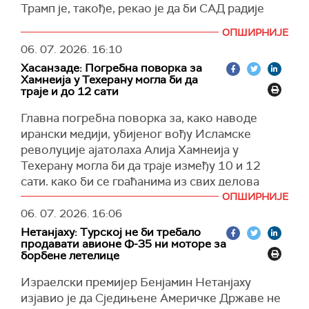
Трамп је, такође, рекао је да би САД радије
здравствених услуга било настављено без
склопиле договор.
прекида.
ОПШИРНИЈЕ
(Reuters)
Према његовим речима, кретање учесника
06. 07. 2026.
16:10
тренутно протиче несметано, што омогућава
Хасанзаде: Погребна поворка за
ефикасније пружање медицинске помоћи.
Хамнеија у Техерану могла би да
траје и до 12 сати
Председник Иранског универзитета
Главна погребна поворка за, како наводе
медицинских наука Надер Таваколи изјавио је
ирански медији, убијеног вођу Исламске
да је током првог дана комеморације више од
револуције ајатолаха Алија Хамнеија у
4.000 људи затражило помоћ у медицинским
Техерану могла би да траје између 10 и 12
центрима постављеним у комплексу Мосала у
сати, како би се грађанима из свих делова
Техерану.
земље омогућило да одају последњу почаст,
ОПШИРНИЈЕ
Истакао је да је број особа које су морале да
изјавио је председник Организационог одбора
06. 07. 2026.
16:06
буду упућене у здравствене установе био
за испраћај и сахрану, бригадни генерал Хасан
Нетанјаху: Турској не би требало
мали и додао да није било смртних случајева
продавати авионе Ф-35 ни моторе за
Хасанзаде.
ни на месту одржавања церемоније ни у
борбене летелице
Хасанзаде је рекао да су завршене све
његовој околини.
Израелски премијер Бенјамин Нетанјаху
логистичке припреме, укључујући
Таваколи је рекао да су се учесници најчешће
изјавио је да Сједињене Америчке Државе не
организацију возила које превози ковчег и
јављали због топлотног удара, погоршања