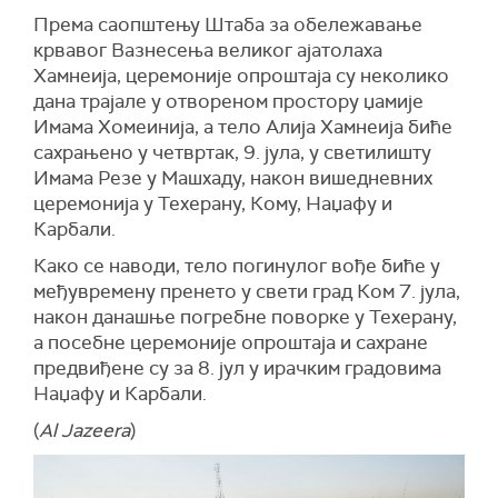
Према саопштењу Штаба за обележавање
крвавог Вазнесења великог ајатолаха
Хамнеија, церемоније опроштаја су неколико
дана трајале у отвореном простору џамије
Имама Хомеинија, а тело Алија Хамнеија биће
сахрањено у четвртак, 9. јула, у светилишту
Имама Резе у Машхаду, након вишедневних
церемонија у Техерану, Кому, Наџафу и
Карбали.
Како се наводи, тело погинулог вође биће у
међувремену пренето у свети град Ком 7. јула,
након данашње погребне поворке у Техерану,
а посебне церемоније опроштаја и сахране
предвиђене су за 8. јул у ирачким градовима
Наџафу и Карбали.
(
Al Jazeera
)