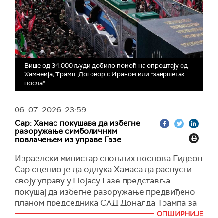
Више од 34.000 људи добило помоћ на опроштају од
Хамнеија; Трамп: Договор с Ираном или "завршетак
посла"
06. 07. 2026.
23:59
Сар: Хамас покушава да избегне
разоружање симболичним
повлачењем из управе Газе
Израелски министар спољних послова Гидеон
Сар оценио је да одлука Хамаса да распусти
своју управу у Појасу Газе представља
покушај да избегне разоружање предвиђено
планом председника САД Доналда Трампа за
будуће уређење те палестинске енклаве.
ОПШИРНИЈЕ