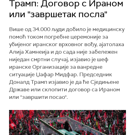
Трамп: Договор с Ираном
или "завршетак посла"
Више од 34.000 људи добило је медицинску
помоћ током погребне церемоније за
убијеног иранског врховног вођу, ајатолаха
Алија Хамнеија и до сада није забележен
ниједан смртни случај, изјавио је шеф
иранске Организације за ванредне
ситуације Џафар Мидфар. Председник
Доналд Трамп изјавио је да ће Сједињене
Државе или склопити договор са Ираном
или "завршити посао".