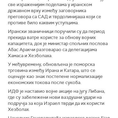
све израженијим поделама у иранском
државном врху између заговорника
преговора са САД и тврдолинијаша који се
противе било каквим уступцима.
Ирански званичници поручили су да период
прекида ватре користе за обнову војних
капацитета, док је министар спољних послова
Абас Аракчи разговарао са делегацијама
Хамаса и Хезболаха.
У међувремену, обновљена је поморска
трговина између Ирана и Катара, што се
оцењује као знак постепене нормализације
економских токова после сукоба.
ИДФ је наставио војне акције на југу Либана,
где су забележени нови ваздушни удари на
подручја за која Израел тврди да их користи
Хезболах.
Начелник Генералштаба израелске војске Ејал