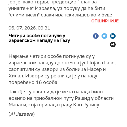
јер је, како тврди, предводио "план за
стране Националног комитета за управљање
уништење" Израела, уз поруку да ће бити
Газом.
"елиминисан" сваки ирански лидер који буде
промовисао такве активности.
Други званичник Хамаса рекао је да је покрет
ОПШИРНИЈЕ
већ обавестио остале палестинске фракције о
06. 07. 2026.
09:31
Кац је раније изјавио и да је син и наследник
тој одлуци током недавног састанка у Каиру.
Четири особе погинуле у
Алија Хамнеија, Моџтаба Хамнеи, "обележен
израелском нападу на Газу
за ликвидацију", што је изазвало оштар
Према његовим речима, палестинске фракције
протест Техерана.
поздравиле су одлуку Хамаса и оцениле да
Најмање четири особе погинуле су у
представља озбиљан корак ка омогућавању
Ирански министар спољних послова Абас
израелском нападу дроном на југ Појаса Газе,
Националном комитету да преузме
Аракчи поручио је да је амерички председник
саопштили су извори из болница Насер и
управљање Газом.
Доналд Трамп "преузео обавезу да обузда
Хилал. Извори су рекли да је у нападу
своје љубимце у Тел Авиву", наглашавајући да
(
Tasnim
)
повређено 16 особа.
ће "свака претња народу и руководству
Такође су навели да је мета напада било
добити тренутан и снажан одговор".
возило на приобалном путу Рашид у области
(
Times of Israel
,
Al Jazeera
)
Маваси, која припада граду Кан Јунису.
(
Al Jazeera
)