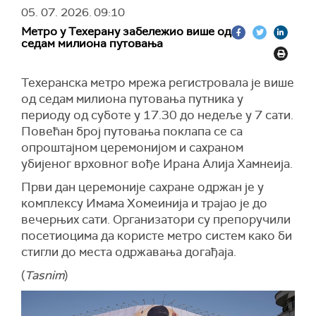
05. 07. 2026.
09:10
Метро у Техерану забележио више од
седам милиона путовања
Техеранска метро мрежа регистровала је више
од седам милиона путовања путника у
периоду од суботе у 17.30 до недеље у 7 сати.
Повећан број путовања поклапа се са
опроштајном церемонијом и сахраном
убијеног врховног вође Ирана Алија Хамнеија.
Први дан церемоније сахране одржан је у
комплексу Имама Хомеинија и трајао је до
вечерњих сати. Организатори су препоручили
посетиоцима да користе метро систем како би
стигли до места одржавања догађаја.
(
Tasnim
)