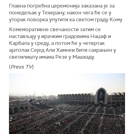
Главна погребна церемонија заказана је за
понедељак у Техерану, након чега ће се у
уторак поворка упутити ка светом граду Кому.
Комеморативне свечаности затим се
настављају у ирачким градовима Наџаф и
Карбала у среду, а потом ће у четвртак
ајатолах Сејед Али Хамнеи бити сахрањен у
светилишту имама Резе у Машхаду.
(
Press TV
)