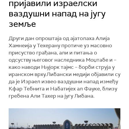
пријавили израелски
ваздушни напад на југу
земље
Други дан опроштаја од ајатолаха Алија
Хамнеија у Техерану протиче уз масовно
присуство грађана, али и питања о
одсуству његовог наследника Моџтабе и –
како наводи Њујорк тајмс – борби струја у
иранском врху.Либански медији објавили су
да је Израел извео ваздушни напад између
Кфар Тебнита и Набатијех ал Фауке, близу
гребена Али Тахер на југу Либана.