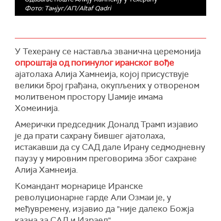
Фото: Танјуг/АП/Altaf Qadri
У Техерану се наставља званична церемонија
опроштаја од погинулог иранског вође
ајатолаха Алија Хамнеија, којој присуствује
велики број грађана, окупљених у отвореном
молитвеном простору Џамије имама
Хомеинија.
Амерички председник Доналд Трамп изјавио
је да прати сахрану бившег ајатолаха,
истакавши да су САД дале Ирану седмодневну
паузу у мировним преговорима због сахране
Алија Хамнеија.
Командант морнарице Иранске
револуционарне гарде Али Озмаи је, у
међувремену, изјавио да "није далеко Божја
казна за САД и Израел".