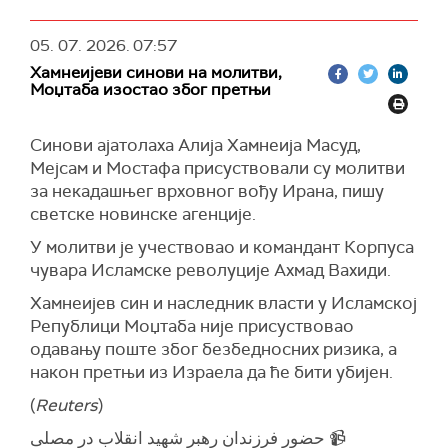
05. 07. 2026.
07:57
Хамнеијеви синови на молитви,
Моџтаба изостао због претњи
Синови ајатолаха Алија Хамнеија Масуд,
Мејсам и Мостафа присуствовали су молитви
за некадашњег врховног вођу Ирана, пишу
светске новинске агенције.
У молитви је учествовао и командант Корпуса
чувара Исламске револуције Ахмад Вахиди.
Хамнеијев син и наследник власти у Исламској
Републици Моџтаба није присуствовао
одавању поште због безбедносних ризика, а
након претњи из Израела да ће бити убијен.
(
Reuters
)
📹 حضور فرزندان رهبر شهید انقلاب در مصلی