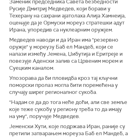
Заменик председника Савета безбедности
Русије Дмитриј Медведев, који борави у
Техерану на сахрани ајатолаха Алија Хамнеија,
оцењује да је Ормуски мореуз стратешки адут
Ирана, упоредив са нуклеарним оружјем.
Медведев наводи и да Иран има "резервно
оружје" у мореузу Баб ел Мандеб, који се
налази између Јемена, Џибутија и Еритреје и
повезује Аденски залив са Црвеним морем и
Суецким каналом.
Упозорава да би пловидба кроз тај кључни
поморски пролаз могла бити поремећена у
случају ширег регионалног сукоба.
"Надам се да до тога неће доћи, али све земље
које теже сукобу у региону треба то да имају
на уму", поручује Медведев.
Јеменски Хути, које подржава Иран, раније су
претили затварањем мореуза Баб ел Мандеб, а