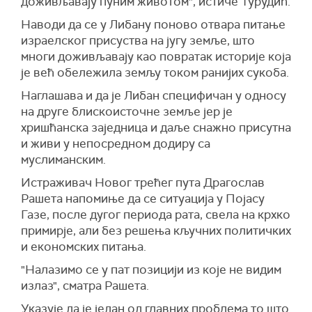
доживљавају пуним животом", истиче Турудић.
Наводи да се у Либану поново отвара питање
израелског присуства на југу земље, што
многи доживљавају као повратак историје која
је већ обележила земљу током ранијих сукоба.
Наглашава и да је Либан специфичан у односу
на друге блискоисточне земље јер је
хришћанска заједница и даље снажно присутна
и живи у непосредном додиру са
муслиманским.
Истраживач Новог трећег пута Драгослав
Рашета напомиње да се ситуација у Појасу
Газе, после дугог периода рата, свела на крхко
примирје, али без решења кључних политичких
и економских питања.
"Налазимо се у пат позицији из које не видим
излаз", сматра Рашета.
Указује да је један од главних проблема то што