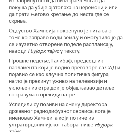
из забринутости да би Израел могао да
покуша да убије ајатолаха на церемонији или
да прати његово кретање до места где се
скрива.
Одсуство Хамнеија покренуло је питања о
томе ко заправо води земљу и омогућило је да
се изузетно отворене поделе распламсају,
наводи
Њујорк тајмс
у тексту.
Прошле недеље, Галибаф, председник
парламента који је водио преговоре са САД и
појавио се као кључна политичка фигура,
нагло је прекинут уживо на телевизији и
уклоњен из етра док је објашњавао детаље
споразума о прекиду ватре.
Уследили су позиви на смену директора
државног радиодифузног сервиса, кога је
именовао Хамнеи, а који потиче из
ултратврдолинијског табора, пише
Њујорк
тајмс
.