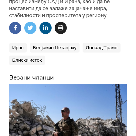
процес између САД и Ирана, као и да ће
наставити да се залаже за јачање мира,
стабилности и просперитета у региону.
Иран
Бенјамин Нетанјаху
Доналд Трамп
Блиски исток
Везани чланци