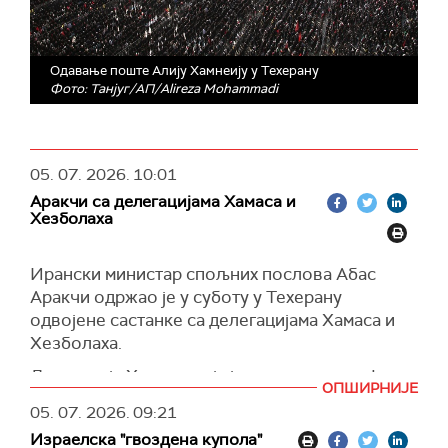
Одавање поште Алију Хамнеију у Техерану
Фото: Танјуг/АП/Alireza Mohammadi
05. 07. 2026.
10:01
Аракчи са делегацијама Хамаса и
Хезболаха
Ирански министар спољних послова Абас
Аракчи одржао је у суботу у Техерану
одвојене састанке са делегацијама Хамаса и
Хезболаха.
Делегација Хамаса, коју је предводио шеф
ОПШИРНИЈЕ
врховног савета те организације Мухамед
05. 07. 2026.
09:21
Дарвиш, изразила је саучешће поводом
Израелска "гвоздена купола"
погибије врховног верског вође Ирана