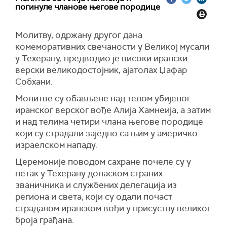
(
Reuters
)
погинуле чланове његове породице
Молитву, одржану другог дана
комеморативних свечаности у Великој мусали
у Техерану, предводио је високи ирански
верски великодостојник, ајатолах Џафар
Собхани.
Молитве су обављене над телом убијеног
иранског верског вође Алија Хамнеија, а затим
и над телима четири члана његове породице
који су страдали заједно са њим у америчко-
израелском нападу.
Церемоније поводом сахране почеле су у
петак у Техерану доласком страних
званичника и службених делегација из
региона и света, који су одали почаст
страдалом иранском вођи у присуству великог
броја грађана.