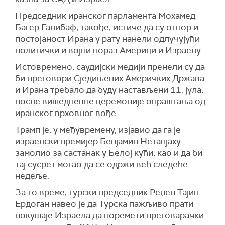
Председник иранског парламента Мохамед
Багер Галибаф, такође, истиче да су отпор и
постојаност Ирана у рату нанели одлучујући
политички и војни пораз Америци и Израелу.
Истовремено, саудијски медији пренели су да
би преговори Сједињених Америчких Држава
и Ирана требало да буду настављени 11. јула,
после вишедневне церемоније опраштања од
иранског врховног вође.
Трамп је, у међувремену, изјавио да га је
израелски премијер Бенјамин Нетанјаху
замолио за састанак у Белој кући, као и да би
тај сусрет могао да се одржи већ следеће
недеље.
За то време, турски председник Реџеп Тајип
Ердоган навео је да Турска пажљиво прати
покушаје Израела да поремети преговарачки