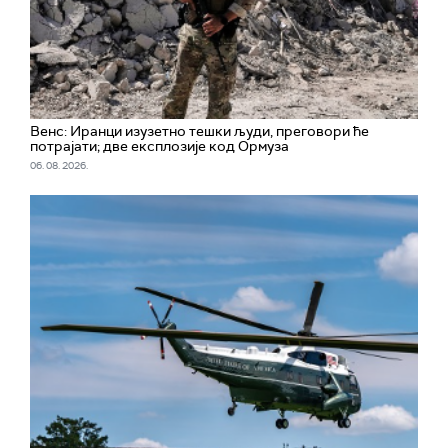
Венс: Иранци изузетно тешки људи, преговори ће
потрајати; две експлозије код Ормуза
06. 08. 2026.