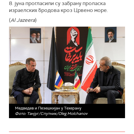
8. јуна прогласили су забрану проласка
израелских бродова кроз Црвено море.
(
Al Jazeera
)
Медведев и Пезешкијан у Техерану
Фото: Танјуг/Спутник/Oleg Molchanov