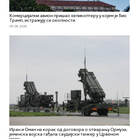
Комерцијални авион пришао хеликоптеру у којем је био
Трамп, истражују се околности
05. 08. 2026.
Иран и Оман на корак од договора о отварању Ормуза;
jеменска војска гађала саудијски танкер у Црвеном
мору