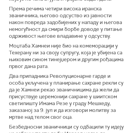
Према речима четири висока иранска
званичника, његово одсуство из јавности
након повреда задобијених у нападу и његова
немогућност да смири борбе доводе у питање
одрживост његове владавине у одсуству.
Моџтаба Хамнеи није био на комеморацији у
Техерану ни за своју супругу, која је убијена са
њиховим сином тинејџером и другим рођацима
првог дана рата.
Два припадника Револуционарне гарде и
особа укључена у планирање сахране рекли су
да је Хамнеи рекао званичницима да жели да
присуствује церемонији сахране у шиитском
светилишту Имама Резе у граду Мешхеду,
заказаној за 9. јул и да изговори молитву за
мртве над телом свог оца.
Безбедносни званичници су одбацили ту идеју