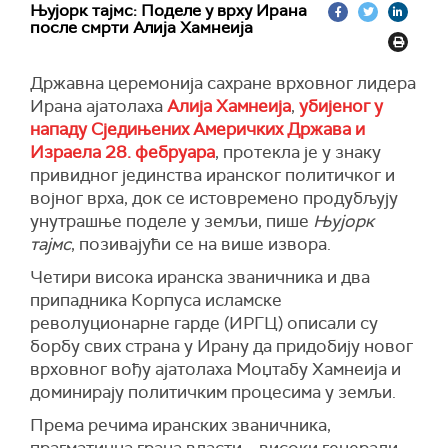
Њујорк тајмс: Поделе у врху Ирана
после смрти Алија Хамнеија
Државна церемонија сахране врховног лидера
Ирана ајатолаха
Алија Хамнеија
,
убијеног у
нападу Сједињених Америчких Држава и
Израела 28. фебруара
, протекла је у знаку
привидног јединства иранског политичког и
војног врха, док се истовремено продубљују
унутрашње поделе у земљи, пише
Њујорк
тајмс
, позивајући се на више извора.
Четири висока иранска званичника и два
припадника Корпуса исламске
револуционарне гарде (ИРГЦ) описали су
борбу свих страна у Ирану да придобију новог
врховног вођу ајатолаха Моџтабу Хамнеија и
доминирају политичким процесима у земљи.
Према речима иранских званичника,
прагматична грана власти – високи генерали