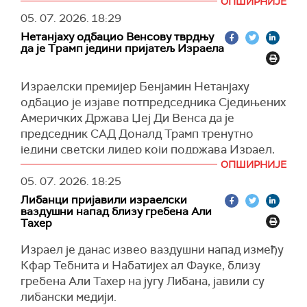
ОПШИРНИЈЕ
Анкета је показала да су гласачи углавном
05. 07. 2026.
18:29
скептични према такозваном меморандуму о
Нетанјаху одбацио Венсову тврдњу
разумевању између Трампове администрације
да је Трамп једини пријатељ Израела
и Техерана.
Већина америчких гласача, чак 58 посто,
Израелски премијер Бенјамин Нетанјаху
рекла је да Трампов рат у Ирану није вредео
одбацио је изјаве потпредседника Сједињених
цене која је за њега плаћена.
Америчких Држава Џеј Ди Венса да је
Бела кућа је затражила од Конгреса да одобри
председник САД Доналд Трамп тренутно
67 милијарди долара нове федералне
једини светски лидер који подржава Израел,
потрошње за покривање досадашњих
наводећи да Израел и даље има "много
ОПШИРНИЈЕ
трошкова рата.
пријатеља" на међународном нивоу.
05. 07. 2026.
18:25
Либанци пријавили израелски
Истовремено, 44 одсто бирача рекло је да је
Нетанјаху је током интервјуа за Фокс њуз, на
ваздушни напад близу гребена Али
рат оставио САД у слабијој позицији са
питање да прокоментарише Венсову изјаву да
Тахер
Ираном, у поређењу са 31 одсто који су рекли
је Трамп "једини шеф државе у целом свету
Израел је данас извео ваздушни напад између
да је сукоб оставио Вашингтон у јачој
који гаји симпатије" према Израелу у овом
Кфар Тебнита и Набатијех ал Фауке, близу
позицији.
тренутку, одговорио да, иако он и Венс имају
гребена Али Тахер на југу Либана, јавили су
"веома добар однос", то не значи да се он
Уочи овогодишњег самита НАТО-а у Анкари,
либански медији.
слаже са свим што Венс каже, преноси
Тајмс
анкета ФТ-а је такође показала да 53 одсто