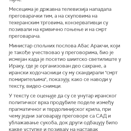
Месецима је државна телевизија нападала
преговарачки тим, а на скуповима на
техеранским трговима, конзервативци су
позивали на кривично гоњење и на смрт
преговарача.
Министар спољних послова Абас Аракчи, који
је такође учествовао у преговорима, био је
исмејан када је посетио шиитско светилиште у
Ираку, где је организован део сахране, а
ирански ходочасници су му скандирали "смрт
помиритељима", показују, како се наводи у
тексту, видео-снимци.
У тексту се оцењује да су се унутар иранског
политичког врха продубиле поделе између
прагматичног и тврдолинијског крила, при
чему једни заговарају преговоре са САД и
ублажавање сукоба, док други одбацују било
какве уступке и позивају на наставак