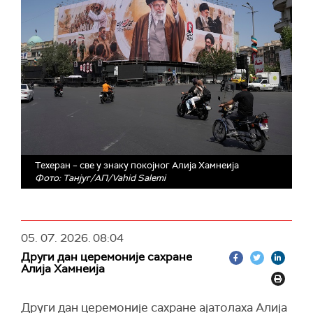
Техеран – све у знаку покојног Алија Хамнеија
Фото: Танјуг/АП/Vahid Salemi
05. 07. 2026.
08:04
Други дан церемоније сахране
Алија Хамнеија
Други дан церемоније сахране ајатолаха Алија