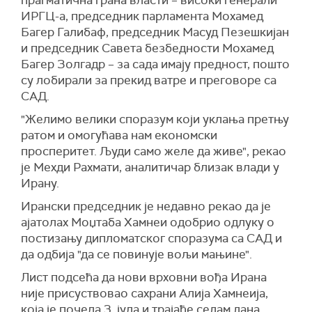
ИРГЦ-а, председник парламента Мохамед
Багер Галибаф, председник Масуд Пезешкијан
и председник Савета безбедности Мохамед
Багер Золгадр – за сада имају предност, пошто
су лобирали за прекид ватре и преговоре са
САД.
"Желимо велики споразум који уклања претњу
ратом и омогућава нам економски
просперитет. Људи само желе да живе", рекао
је Мехди Рахмати, аналитичар близак влади у
Ирану.
Ирански председник је недавно рекао да је
ајатолах Моџтаба Хамнеи одобрио одлуку о
постизању дипломатског споразума са САД и
да одбија "да се повинује вољи мањине".
Лист подсећа да нови врховни вођа Ирана
није присуствовао сахрани Алија Хамнеија,
која је почела 3. јула и трајаће седам дана.