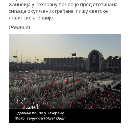
Хамнеија у Техерану почео је пред стотинама
хиљада окупљених грађана, пишу светске
новинске агенције.
(
Reuters
)
Одавање поште у Техерану
Фото: Танјуг/АП/Altaf Qadri