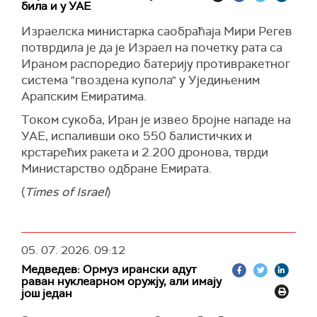
била и у УАЕ
ајатолаха Алија Хамнеија и обавестила је
Аракчија о условима живота у Појасу Газе и на
Израелска министарка саобраћаја Мири Регев
Западној обали, описујући међународни
потврдила је да је Израел на почетку рата са
одговор у палестинским енклавама као
Ираном распоредио батерију противракетног
катастрофалан, и позивајући Израел на
система "гвоздена купола" у Уједињеним
одговорност.
Арапским Емиратима.
Делегацију Хезболаха предводио је високи
Tоком сукоба, Иран je извео бројне нападе на
политички званичник и бивши либански
УАЕ, испаливши око 550 балистичких и
посланик Мухамед Фнеиш, који је пренео
крстарећих ракета и 2.200 дронова, тврди
саучешће генералног секретара те
Министарство одбране Емирата.
организације Наима Касема поводом смрти
(
Times of Israel
)
Алија Хамнеија.
Аракчи се захвалио делегацијама Хезболаха и
Хамаса, потврдио је подршку Ирана
05. 07. 2026.
09:12
палестинској државности и похвалио отпор
Медведев: Ормуз ирански адут
Хезболаха.
раван нуклеарном оружју, али имају
још један
(
Tasnim
)