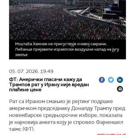
Моџтаба Хамнеи не присуствује очевој сахрани;
Либанци пријавили израелски ваздушни напад на југу
земље
05. 07. 2026.
19:49
ФТ: Амерички гласачи кажу да
Трампов рат у Ирану није вредан
плаћене цене
Рат са Ираном смањио је рејтинг подршке
америчком председнику Доналду Трампу пред
новембарске средњорочне изборе, показала
је најновија анкета коју је спровео Фајненшел
тајмс (ФТ).