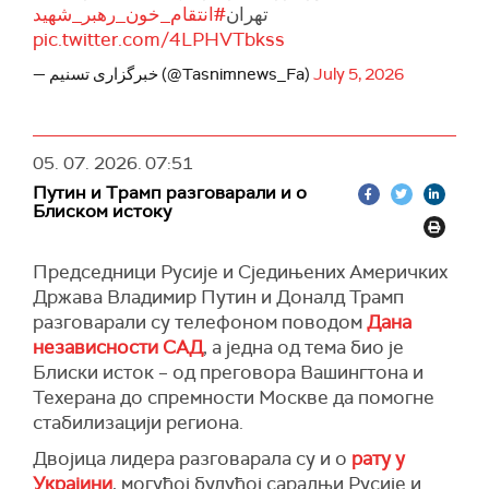
تهران
#انتقام_خون_رهبر_شهید
pic.twitter.com/4LPHVTbkss
— خبرگزاری تسنیم (@Tasnimnews_Fa)
July 5, 2026
05. 07. 2026.
07:51
Путин и Трамп разговарали и о
Блиском истоку
Председници Русије и Сједињених Америчких
Држава Владимир Путин и Доналд Трамп
разговарали су телефоном поводом
Дана
независности САД
, а једна од тема био је
Блиски исток – од преговора Вашингтона и
Техерана до спремности Москве да помогне
стабилизацији региона.
Двојица лидера разговарала су и о
рату у
Украјини
, могућој будућој сарадњи Русије и