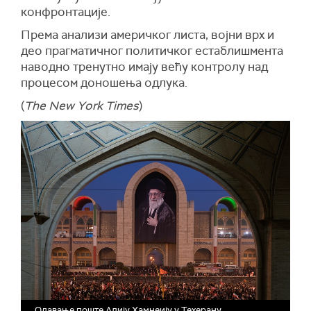
конфронтације.
Према анализи америчког листа, војни врх и
део прагматичног политичког естаблишмента
наводно тренутно имају већу контролу над
процесом доношења одлука.
(
The New York Times
)
Одавање поште Алију Хамнеију у Техерану