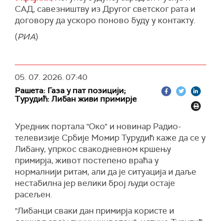
САД, савезништву из Другог светског рата и
договору да ускоро поново буду у контакту.
(
РИА
)
05. 07. 2026.
07:40
Рашета: Газа у пат позицији;
Турудић: Либан живи примирје
Уредник портала "Око" и новинар Радио-
телевизије Србије Момир Турудић каже да се у
Либану, упркос свакодневном кршењу
примирја, живот постепено враћа у
нормалнији ритам, али да је ситуација и даље
нестабилна јер велики број људи остаје
расељен.
"Либанци сваки дан примирја користе и