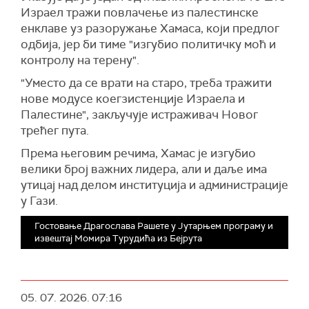
Израел тражи повлачење из палестинске
енклаве уз разоружање Хамаса, који предлог
одбија, јер би тиме "изгубио политичку моћ и
контролу на терену".
"Уместо да се врати на старо, треба тражити
нове модусе коегзистенције Израела и
Палестине", закључује истраживач Новог
трећег пута.
Према његовим речима, Хамас је изгубио
велики број важних лидера, али и даље има
утицај над делом институција и администрације
у Гази.
Гостовање Драгослава Рашете у Јутарњем програму и
извештај Момира Турудића из Бејрута
05. 07. 2026.
07:16