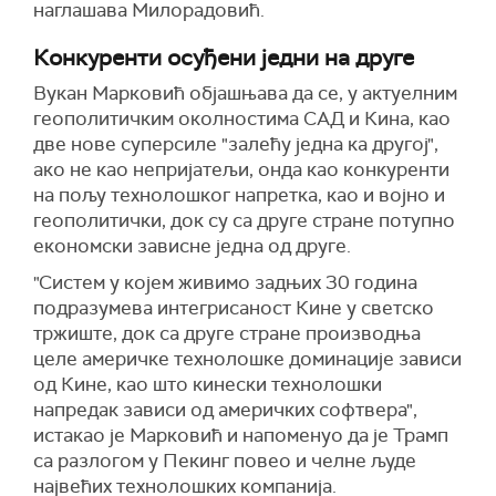
наглашава Милорадовић.
Конкуренти осуђени једни на друге
Вукан Марковић објашњава да се, у актуелним
геополитичким околностима САД и Кина, као
две нове суперсиле "залећу једна ка другој",
ако не као непријатељи, онда као конкуренти
на пољу технолошког напретка, као и војно и
геополитички, док су са друге стране потупно
економски зависне једна од друге.
"Систем у којем живимо задњих 30 година
подразумева интегрисаност Кине у светско
тржиште, док са друге стране производња
целе америчке технолошке доминације зависи
од Кине, као што кинески технолошки
напредак зависи од америчких софтвера",
истакао је Марковић и напоменуо да је Трамп
са разлогом у Пекинг повео и челне људе
највећих технолошких компанија.