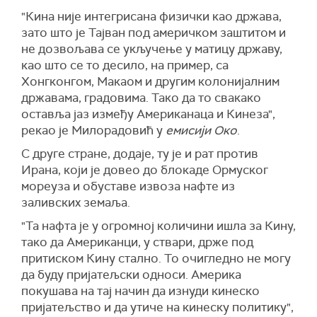
"Кина није интегрисана физички као држава,
зато што је Тајван под америчком заштитом и
не дозвољава се укључење у матицу државу,
као што се то десило, на пример, са
Хонгконгом, Макаом и другим колонијалним
државама, градовима. Тако да то свакако
оставља јаз између Американаца и Кинеза",
рекао је Милорадовић у
емисији Око
.
С друге стране, додаје, ту је и рат против
Ирана, који је довео до блокаде Ормуског
мореуза и обуставе извоза нафте из
заливских земаља.
"Та нафта је у огромној количини ишла за Кину,
тако да Американци, у ствари, држе под
притиском Кину стално. То очигледно не могу
да буду пријатељски односи. Америка
покушава на тај начин да изнуди кинеско
пријатељство и да утиче на кинеску политику",