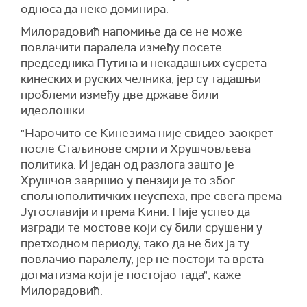
односа да неко доминира.
Милорадовић напомиње да се не може
повлачити паралела између посете
председника Путина и некадашњих сусрета
кинеских и руских челника, јер су тадашњи
проблеми између две државе били
идеолошки.
"Нарочито се Кинезима није свидео заокрет
после Стаљинове смрти и Хрушчовљева
политика. И један од разлога зашто је
Хрушчов завршио у пензији је то због
спољнополитичких неуспеха, пре свега према
Југославији и према Кини. Није успео да
изгради те мостове који су били срушени у
претходном периоду, тако да не бих ја ту
повлачио паралелу, јер не постоји та врста
догматизма који је постојао тада", каже
Милорадовић.