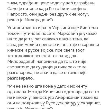
знам, одређени цевоводи су већ изграђени.
Само је питање када ће то бити спојено.
Напросто, они једни без других не могу",
рекао је Милорадовић.
Упитани зашто и рат у Украјини није био тема
током Путинове посете, Марковић је указао
на то да је тај рат свакако важна тема, да
западни медији преносе извештаје о сарадњи
кинеске и руске војске, пре свега због
технолошког аспекта тог рата; док
Милорадовић напомиње да то што није
саопштено да су двојица лидера о томе
разговарала, не значи да се о томе није
разговарало.
"Ми не знамо шта коме у датом моменту
одговара. Можда Кинезима одговара да се то
не износи у јавност, јер Американци траже да
они не подржавају Русе док ратују у Украјини",
рекао је Милорадовић.