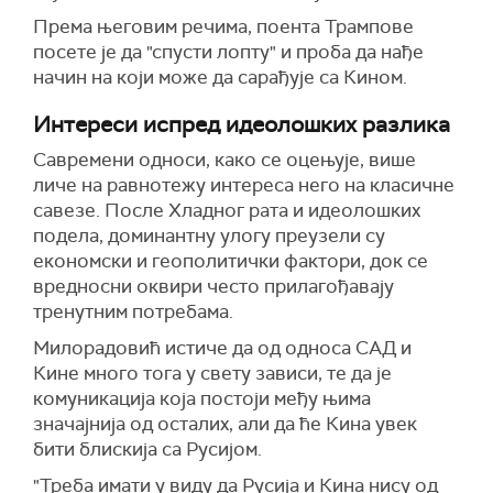
Према његовим речима, поента Трампове
посете је да "спусти лопту" и проба да нађе
начин на који може да сарађује са Кином.
Интереси испред идеолошких разлика
Савремени односи, како се оцењује, више
личе на равнотежу интереса него на класичне
савезе. После Хладног рата и идеолошких
подела, доминантну улогу преузели су
економски и геополитички фактори, док се
вредносни оквири често прилагођавају
тренутним потребама.
Милорадовић истиче да од односа САД и
Кине много тога у свету зависи, те да је
комуникација која постоји међу њима
значајнија од осталих, али да ће Кина увек
бити блискија са Русијом.
"Треба имати у виду да Русија и Кина нису од