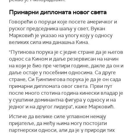
Примарни дипломата новог света
Говорећи о поруци које посете америчког и
руског председника шаљу у свет, Вукан
Марковић је указао на улогу коју у односу
великих сила има данашња Кина.
"Путинова порука је с једне стране да је његов
однос са Кином и даље резервисан на начин
на који је био пре четири године, дакле да он и
даље остаје у посебним односима. Са друге
стране, Си Ђинпингова порука је да је он сада
примарни дипломата овог света. Први пут
после много стотина година кинески владар је
у суштини доминантна фигура у односу и на
једног и на другог лидера", каже Марковић.
Истиче да велике силе углавном немају
пријатеље, да међу њима могу постојати
партнерски односи, али да је у природи тих