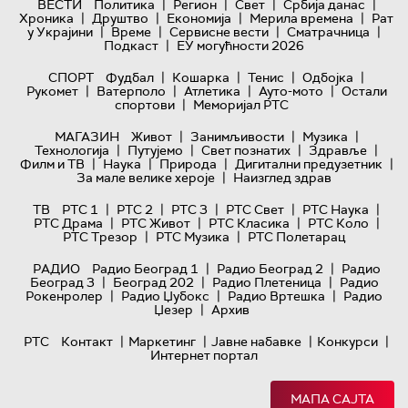
|
|
|
|
ВЕСТИ
Политика
Регион
Свет
Србија данас
|
|
|
|
Хроника
Друштво
Економија
Мерила времена
Рат
|
|
|
|
у Украјини
Време
Сервисне вести
Сматрачница
|
Подкаст
ЕУ могућности 2026
|
|
|
|
СПОРТ
Фудбал
Кошарка
Тенис
Одбојка
|
|
|
|
Рукомет
Ватерполо
Атлетика
Ауто-мото
Остали
|
спортови
Меморијал РТС
|
|
|
МАГАЗИН
Живот
Занимљивости
Музика
|
|
|
|
Технологијa
Путујемо
Свет познатих
Здравље
|
|
|
|
Филм и ТВ
Наука
Природа
Дигитални предузетник
|
За мале велике хероје
Наизглед здрав
|
|
|
|
|
ТВ
РТС 1
РТС 2
РТС 3
РТС Свет
РТС Наука
|
|
|
|
РТС Драма
РТС Живот
РТС Класика
РТС Коло
|
|
РТС Трезор
РТС Музика
РТС Полетарац
|
|
РАДИО
Радио Београд 1
Радио Београд 2
Радио
|
|
|
Београд 3
Београд 202
Радио Плетеница
Радио
|
|
|
Рокенролер
Радио Џубокс
Радио Вртешка
Радио
|
Џезер
Архив
|
|
|
|
РТС
Контакт
Маркетинг
Јавне набавке
Конкурси
Интернет портал
МАПА САЈТА