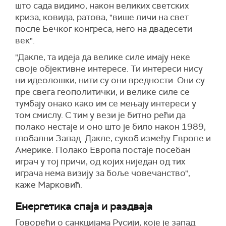
што сада видимо, након великих светских
криза, ковида, ратова, "више личи на свет
после Бечког конгреса, него на двадесети
век".
"Дакле, та идеја да велике силе имају неке
своје објективне интересе. Ти интереси нису
ни идеолошки, нити су они вредности. Они су
пре свега геополитички, и велике силе се
тумбају онако како им се мењају интереси у
том смислу. С тим у вези је битно рећи да
полако нестаје и оно што је било након 1989,
глобални Запад. Дакле, сукоб између Европе и
Америке. Полако Европа постаје посебан
играч у тој причи, од којих ниједан од тих
играча нема визију за боље човечанство",
каже Марковић.
Енергетика спаја и раздваја
Говорећи о санкцијама Русији, које је запад