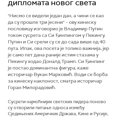
дипломата новог света
"Нисмо се видели један дан, а чини се као
да су прошле три јесени" – oву кинеску
пословицу изговорио је Владимир Путин
током сусрета са Си Ђинпингом у Пекингу.
Путин и Си срели су се до сада више од 40
пута. Ипак, ова посета је толико важнија, јер
је само пет дана раније истим стазама у
Пекингу ходао Доналд Трамп. Си Ђинпинг
je постао доминантна фигура, каже
историчар Вукан Марковић. Води се борба
за кинеску наклоност, сматра историчар
Горан Милорадовић.
Сусрети најмоћнијих светских лидера поново
су отворили питање односа између
Сједињених Америчких Држава, Кине и Русије,