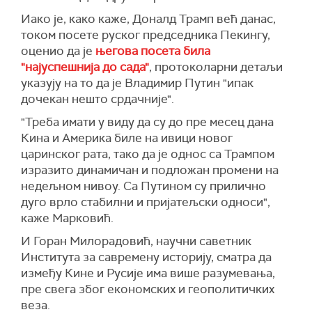
Иако је, како каже, Доналд Трамп већ данас,
током посете руског председника Пекингу,
оценио да је
његова посета била
"најуспешнија до сада"
, протоколарни детаљи
указују на то да је Владимир Путин "ипак
дочекан нешто срдачније".
"Треба имати у виду да су до пре месец дана
Кина и Америка биле на ивици новог
царинског рата, тако да је однос са Трампом
изразито динамичан и подложан промени на
недељном нивоу. Са Путином су прилично
дуго врло стабилни и пријатељски односи",
каже Марковић.
И Горан Милорадовић, научни саветник
Института за савремену историју, сматра да
између Кине и Русије има више разумевања,
пре свега због економских и геополитичких
веза.