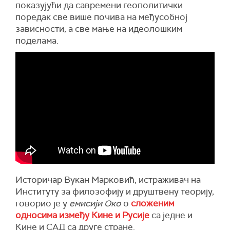
показујући да савремени геополитички
поредак све више почива на међусобној
зависности, а све мање на идеолошким
поделама.
Историчар Вукан Марковић, истраживач на
Институту за филозофију и друштвену теорију,
говорио је у
емисији Око
о
сложеним
односима између Кине и Русије
са једне и
Кине и САД са друге стране.