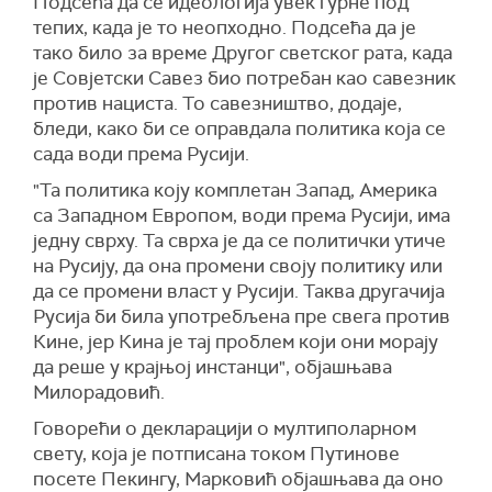
Подсећа да се идеологија увек гурне под
тепих, када је то неопходно. Подсећа да је
тако било за време Другог светског рата, када
је Совјетски Савез био потребан као савезник
против нациста. То савезништво, додаје,
бледи, како би се оправдала политика која се
сада води према Русији.
"Та политика коју комплетан Запад, Америка
са Западном Европом, води према Русији, има
једну сврху. Та сврха је да се политички утиче
на Русију, да она промени своју политику или
да се промени власт у Русији. Таква другачија
Русија би била употребљена пре свега против
Кине, јер Кина је тај проблем који они морају
да реше у крајњој инстанци", објашњава
Милорадовић.
Говорећи о декларацији о мултиполарном
свету, која је потписана током Путинове
посете Пекингу, Марковић објашњава да оно