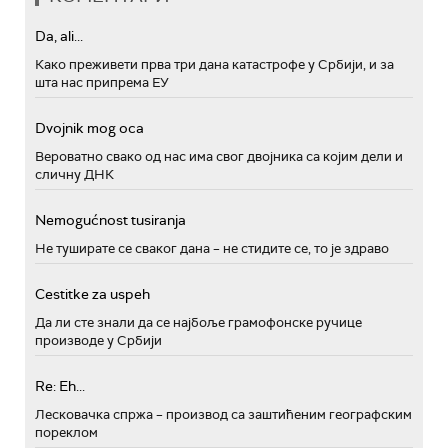
Da, ali...
Како преживети прва три дана катастрофе у Србији, и за
шта нас припрема ЕУ
Dvojnik mog oca
Вероватно свако од нас има свог двојника са којим дели и
сличну ДНК
Nemogućnost tusiranja
Не туширате се сваког дана – не стидите се, то је здраво
Cestitke za uspeh
Да ли сте знали да се најбоље грамофонске ручице
производе у Србији
Re: Eh...
Лесковачка спржа – производ са заштићеним географским
пореклом