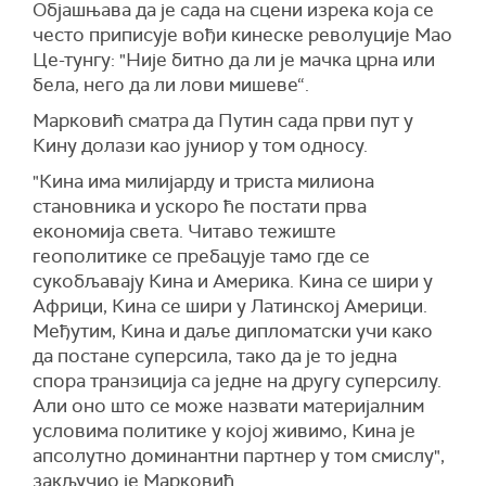
Објашњава да је сада на сцени изрека која се
често приписује вођи кинеске револуције Мао
Це-тунгу: "Није битно да ли је мачка црна или
бела, него да ли лови мишеве“.
Марковић сматра да Путин сада први пут у
Кину долази као јуниор у том односу.
"Кина има милијарду и триста милиона
становника и ускоро ће постати прва
економија света. Читаво тежиште
геополитике се пребацује тамо где се
сукобљавају Кина и Америка. Кина се шири у
Африци, Кина се шири у Латинској Америци.
Међутим, Кина и даље дипломатски учи како
да постане суперсила, тако да је то једна
спора транзиција са једне на другу суперсилу.
Али оно што се може назвати материјалним
условима политике у којој живимо, Кина је
апсолутно доминантни партнер у том смислу",
закључио је Марковић.