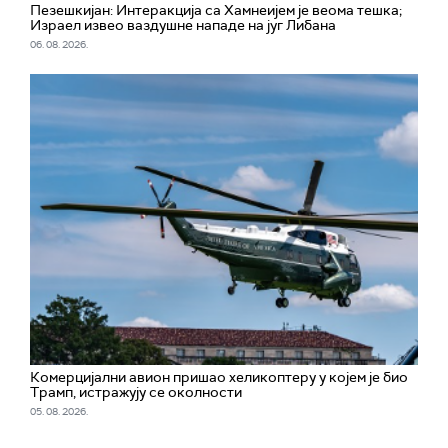
Пезешкијан: Интеракција са Хамнеијем је веома тешка;
Израел извео ваздушне нападе на југ Либана
06. 08. 2026.
Комерцијални авион пришао хеликоптеру у којем је био
Трамп, истражују се околности
05. 08. 2026.