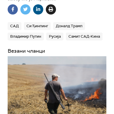
САД
Си Ђинпинг
Доналд Трамп
Владимир Путин
Русија
Самит САД-Кина
Везани чланци