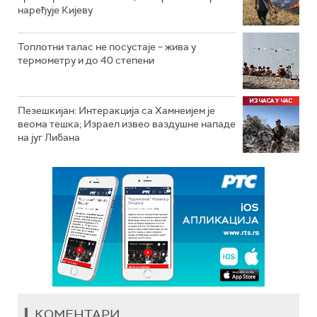
наређује Кијеву
Топлотни талас не посустаје – жива у
термометру и до 40 степени
Пезешкијан: Интеракција са Хамнеијем је
веома тешка; Израел извео ваздушне нападе
на југ Либана
КОМЕНТАРИ