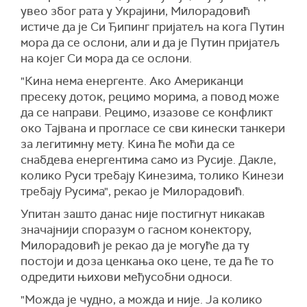
увео због рата у Украјини, Милорадовић
истиче да је Си Ђипинг пријатељ на кога Путин
мора да се ослони, али и да је Путин пријатељ
на којег Си мора да се ослони.
"Кина нема енергенте. Ако Американци
пресеку доток, рецимо морима, а повод може
да се направи. Рецимо, изазове се конфликт
око Тајвана и прогласе се сви кинески танкери
за легитимну мету. Кина ће моћи да се
снабдева енергентима само из Русије. Дакле,
колико Руси требају Кинезима, толико Кинези
требају Русима", рекао је Милорадовић.
Упитан зашто данас није постигнут никакав
значајнији споразум о гасном конектору,
Милорадовић је рекао да је могуће да ту
постоји и доза ценкања око цене, те да ће то
одредити њихови међусобни односи.
"Можда је чудно, а можда и није. Ја колико