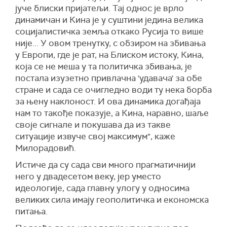
јуче блиски пријатељи. Тај однос је врло
динамичан и Кина је у суштини једина велика
социјалистичка земља откако Русија то више
није... У овом тренутку, с обзиром на збивања
у Европи, где је рат, на Блиском истоку, Кина,
која се не меша у та политичка збивања, је
постала изузетно привлачна 'удавача' за обе
стране и сада се очигледно води ту нека борба
за њену наклоност. И ова динамика догађаја
нам то такође показује, а Кина, наравно, шаље
своје сигнале и покушава да из такве
ситуације извуче свој максимум", каже
Милорадовић.
Истиче да су сада сви много прагматичнији
него у двадесетом веку, јер уместо
идеологије, сада главну улогу у односима
великих сила имају геополитичка и економска
питања.