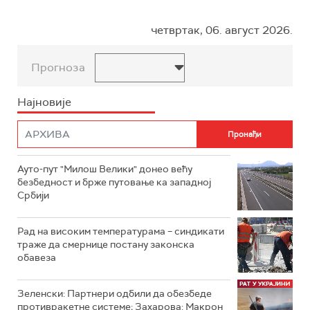
четвртак, 06. август 2026.
Прогноза
Најновије
Ауто-пут "Милош Велики" донео већу
безбедност и брже путовање ка западној
Србији
Рад на високим температурама – синдикати
траже да смернице постану законска
обавеза
Зеленски: Партнери одбили да обезбеде
противракетне системе; Захарова: Макрон