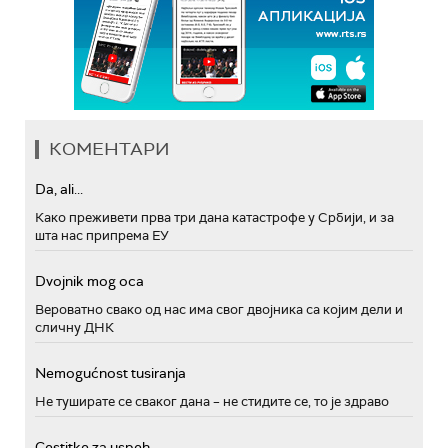
КОМЕНТАРИ
Da, ali...
Како преживети прва три дана катастрофе у Србији, и за
шта нас припрема ЕУ
Dvojnik mog oca
Вероватно свако од нас има свог двојника са којим дели и
сличну ДНК
Nemogućnost tusiranja
Не туширате се сваког дана – не стидите се, то је здраво
Cestitke za uspeh