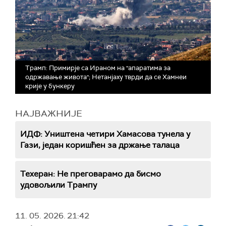
Трамп: Примирје са Ираном на "апаратима за
одржавање живота"; Нетанјаху тврди да се Хамнеи
крије у бункеру
НАЈВАЖНИЈЕ
ИДФ: Уништена четири Хамасова тунела у
Гази, један коришћен за држање талаца
Техеран: Не преговарамо да бисмо
удовољили Трампу
11. 05. 2026.
21:42