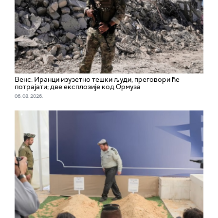
Венс: Иранци изузетно тешки људи, преговори ће
потрајати; две експлозије код Ормуза
06. 08. 2026.