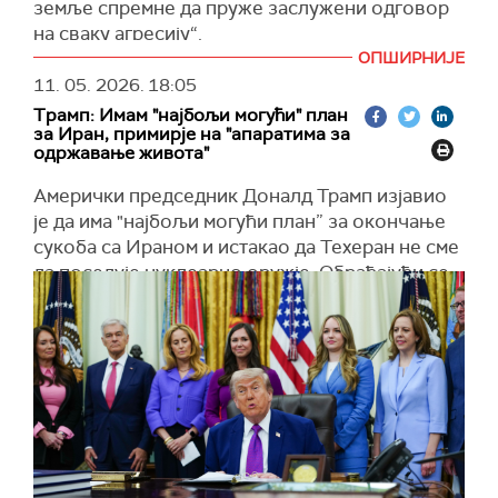
земље спремне да пруже заслужени одговор
на сваку агресију“.
ОПШИРНИЈЕ
"Погрешна стратегија и погрешне одлуке ће
11. 05. 2026.
18:05
увек довести до погрешних резултата – цео
Трамп: Имам "најбољи могући" план
свет је то већ схватио. Спремни смо на све
за Иран, примирје на "апаратима за
опције; биће изненађени“, навео је Галибаф.
одржавање живота"
(
Al Jazeera
)
Амерички председник Доналд Трамп изјавио
је да има "најбољи могући план” за окончање
сукоба са Ираном и истакао да Техеран не сме
да поседује нуклеарно оружје. Обраћајући се
новинарима у Овалном кабинету, поновиo да
је ирански контрапредлог за окончање рата
"неприхватљив”, преноси
Си-Ен-Ен
.
Трамп је поручио да је суштина америчког
плана једноставна – спречити Иран да развије
нуклеарно оружје. Навео је и да сваки будући
споразум мора да подразумева јасну обавезу
Техерана да обустави нуклеарни програм.