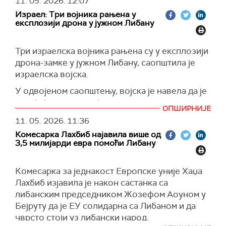
Сиријом и подржи њен економски опоравак.
11. 05. 2026.
12:07
нападима погинуле су најмање четири особе,
Израел: Три војника рањена у
међу којима и двојица браће у Набатији, док је
(
Reuters
)
експлозији дрона у јужном Либану
пет људи рањено.
(
Al Jazeera
)
Три израелска војника рањена су у експлозији
дрона-замке у јужном Либану, саопштила је
израелска војска.
У одвојеном саопштењу, војска је навела да је
раније један њен војник погинуо у нападу
ОПШИРНИЈЕ
дрона који је, према наводима Израела,
11. 05. 2026.
11:36
лансирао Хезболах ка подручју у близини
Комесарка Лахбиб најавила више од
либанске границе.
3,5 милијарди евра помоћи Либану
(
Al Jazeera
)
Комесарка за једнакост Европске уније Хаџа
Лахбиб изјавила је након састанка са
либанским председником Жозефом Аоуном у
Бејруту да је ЕУ солидарна са Либаном и да
чврсто стоји уз либански народ.