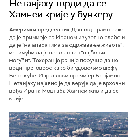
Нетанјаху тврди да се
Хамнеи крије у бункеру
Амерички председник Доналд Трамп каже
да је примирје са Ираном изузетно слабо и
да је "на апаратима за одржавање живота",
истичући да је његов план "најбољи
могући". Техеран је раније поручио да не
води преговоре како би удовољио шефу
Беле куће. Израелски премијер Бенјамин
Нетанјаху изјавио је да верује да је врховни
вођа Ирана Моџтаба Хамнеи жив и да се
крије.