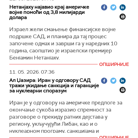
народа", поручио је Багеи.
ИДФ наводи да је један од тунелских праваца
— צבא ההגנה לישראל (@idfonline)
May 11, 2026
Нетанјаху најавио крај америчке
био део шире подземне мреже која је
војне помоћи од 3,8 милијарди
(
Al Jazeera, Reuters
)
долара
коришћена за задржавање талаца. У оквиру
тог тунела налазило се више просторија, за
Израел жели смањење финансијске војне
које израелска војска тврди да су их
подршке САД, и планира да тај процес
користили високи команданти Бригаде Хамаса
започене одмах и заврши га у наредних 10
у Кан Јунису.
година, саопштио је израелски премијер
(
Times of Israel
)
Бенјамин Нетанјаху.
ОПШИРНИЈЕ
У интервјуу за
Си-Би-Ес
на питање да ли
11. 05. 2026.
07:36
разматра смањење америчке финансијске
Ал Џазира: Иран у одговору САД
подршке, израелски премијер је потврдно
тражи укидање санкција и гаранције
одговорио.
за нуклеарни споразум
"Апсолутно. И рекао сам то председнику САД
Иран је у одговору на америчке предлоге за
Доналду Трампу", изјавио је Нетанјаху.
окончање сукоба изразио спремност за
Он је прецизирао да његова влада жели да
разговоре о прекиду ратних дејстава у
смањи америчку финансијску подршку,
региону, укључујући Либан, као и о
односно финансијску компоненту војне
нуклеарном програму, санкцијама и
сарадње две земље, на нулу.
безбедности Ормуског мореуза, уз захтев за
ОПШИРНИЈЕ