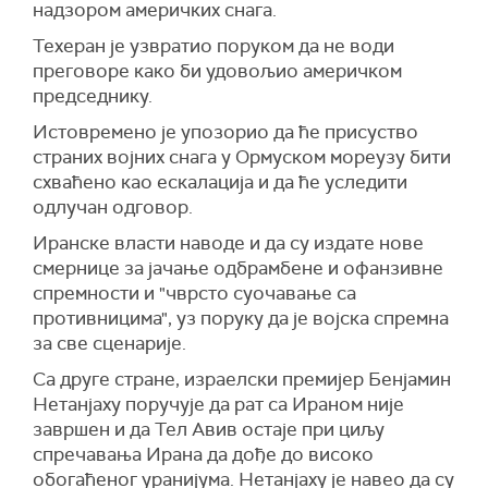
надзором америчких снага.
преговори треба да буду засновани на
Додаје се и да, како тврди извор, Трамп
"врховним државним интересима" и
Техеран је узвратио поруком да не води
"генерално не прихвата реалност" и да га због
консултацијама са земљама региона.
преговоре како би удовољио америчком
тога, како је рекао, "Иран стално побеђује".
председнику.
Ирански извор је оценио да би позитиван
Реакција долази након што је Трамп раније на
приступ Сједињених Америчких Држава
Истовремено је упозорио да ће присуство
својој друштвеној мрежи
Truth Social
написао
убрзао и унапредио преговарачки процес.
страних војних снага у Ормуском мореузу бити
да му се ирански предлог "не допада".
схваћено као ескалација и да ће уследити
"Сада је избор на Вашингтону, а његова
(Танјуг)
одлучан одговор.
спремност на политички реализам биће
пресудна", навео је исти извор.
Иранске власти наводе и да су издате нове
смернице за јачање одбрамбене и офанзивне
Предложени амерички меморандум, који
спремности и "чврсто суочавање са
садржи 14 тачака, укључује обавезу Ирана на
противницима", уз поруку да је војска спремна
мораторијум на обогаћивање уранијума, уз
за све сценарије.
истовремено постепено укидање америчких
санкција и ослобађање замрзнутих иранских
Са друге стране, израелски премијер Бенјамин
средстава.
Нетанјаху поручује да рат са Ираном није
завршен и да Тел Авив остаје при циљу
(
Al Jazeera
)
спречавања Ирана да дође до високо
обогаћеног уранијума. Нетанјаху је навео да су