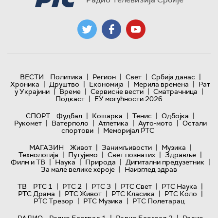
|
|
|
|
ВЕСТИ
Политика
Регион
Свет
Србија данас
|
|
|
|
Хроника
Друштво
Економија
Мерила времена
Рат
|
|
|
|
у Украјини
Време
Сервисне вести
Сматрачница
|
Подкаст
ЕУ могућности 2026
|
|
|
|
СПОРТ
Фудбал
Кошарка
Тенис
Одбојка
|
|
|
|
Рукомет
Ватерполо
Атлетика
Ауто-мото
Остали
|
спортови
Меморијал РТС
|
|
|
МАГАЗИН
Живот
Занимљивости
Музика
|
|
|
|
Технологијa
Путујемо
Свет познатих
Здравље
|
|
|
|
Филм и ТВ
Наука
Природа
Дигитални предузетник
|
За мале велике хероје
Наизглед здрав
|
|
|
|
|
ТВ
РТС 1
РТС 2
РТС 3
РТС Свет
РТС Наука
|
|
|
|
РТС Драма
РТС Живот
РТС Класика
РТС Коло
|
|
РТС Трезор
РТС Музика
РТС Полетарац
|
|
РАДИО
Радио Београд 1
Радио Београд 2
Радио