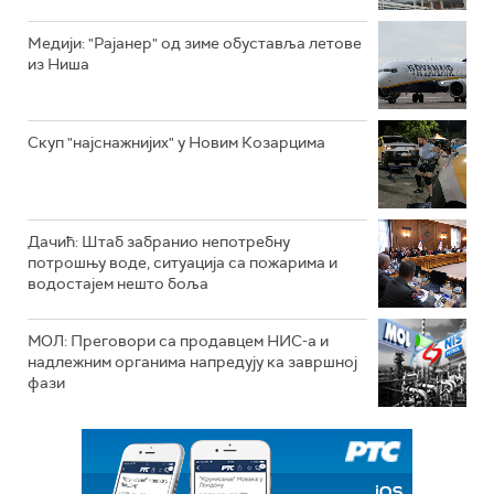
Mедији: "Рајанер" од зиме обуставља летове
из Ниша
Скуп "најснажнијих" у Новим Козарцима
Дачић: Штаб забранио непотребну
потрошњу воде, ситуација са пожарима и
водостајем нешто боља
МОЛ: Преговори са продавцем НИС-а и
надлежним органима напредују ка завршној
фази