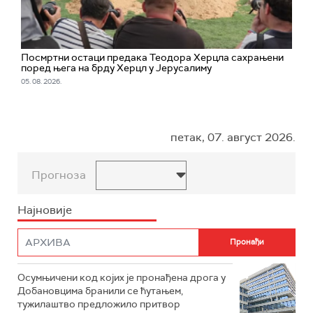
Посмртни остаци предака Теодора Херцла сахрањени
поред њега на брду Херцл у Јерусалиму
05. 08. 2026.
петак, 07. август 2026.
Прогноза
Најновије
Осумњичени код којих је пронађена дрога у
Добановцима бранили се ћутањем,
тужилаштво предложило притвор