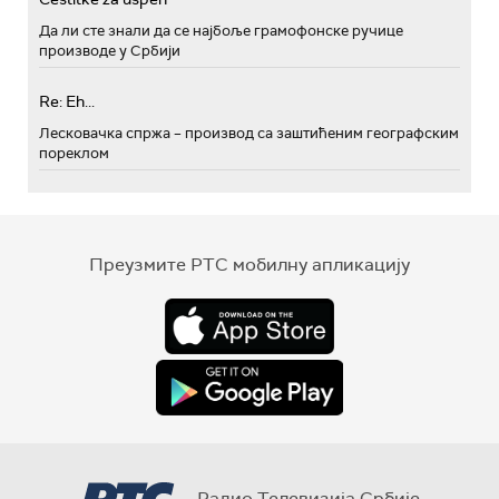
Да ли сте знали да се најбоље грамофонске ручице
производе у Србији
Re: Eh...
Лесковачка спржа – производ са заштићеним географским
пореклом
Преузмите РТС мобилну апликацију
Радио Телевизија Србије