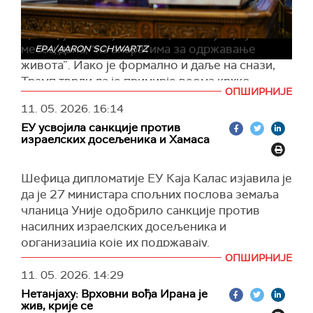
Амерички председник оценио је и да је
примирје између САД и Ирана, које траје
месец дана, "на апаратима за одржавање
EPA/AARON SCHWARTZ
живота”. Иако је формално и даље на снази,
Трамп тврди да је примирје веома крхко,
ОПШИРНИЈЕ
подсећајући да су обе стране после договора
11. 05. 2026.
16:14
размењивале ватру у Ормуском мореузу.
ЕУ усвојила санкције против
Говорећи о политичкој ситуацији у Ирану,
израелских досељеника и Хамаса
Трамп је рекао да унутар власти постоје
„умерени” и „екстремисти”. Према његовим
Шефица дипломатије ЕУ Каја Калас изјавила је
речима, умерени кругови желе договор са
да је 27 министара спољних послова земаља
САД, док се тврдолинијаши залажу за
чланица Уније одобрило санкције против
наставак сукоба.
насилних израелских досељеника и
Трамп је оптужио Иран и да је одустао од
организација које их подржавају.
претходног договора који је подразумевао да
ОПШИРНИЈЕ
Дипломате су одобриле и нове санкције
САД преузму и уклоне иранске залихе
11. 05. 2026.
14:29
против лидера Хамаса.
обогаћеног уранијума. Тврди да је Техеран у
Нетанјаху: Врховни вођа Ирана је
преговорима прихватио ту могућност, али да
"Готово је. Европска унија данас санкционише
жив, крије се