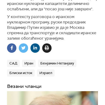
ирански нуклеарни капацитети делимично
ослабљени, али да "посао још није завршен".
У контексту разговора о иранском
нуклеарном програму, руски председник
Владимир Путин изјавио је да је Москва
спремна да транспортује и складишти иранске
залихе обогаћеног уранијума.
САД
Иран
Бенјамин Нетанјаху
Блиски исток
Израел
Везани чланци