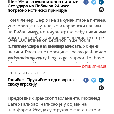
Шеф УН-a за хуманитарна питања:
Сто удара на Либан за 24 часа,
потребно истинско примирје
Том Флечер, шеф УН-a за хуманитарна питања,
упозорио је на утицај који израелски напади
на Либан имају, истичући жртве међу цивилима
и хитну потребу за истинским прекидом ватре.
Over 100 strikes on Lebanon in 24 hours.
"Стотину удара на Либан за 24 сата. Убијени
Civilians killed. Families displaced.
цивили. Расељене породице“, рекао је Флечер
у објави на
We are doing everything to get support to those
Иксу
.
who need it. But what people need most is a
Флечер, заменик генералног секретара УН за
ОПШИРНИЈЕ
genuine ceasefire.
хуманитарна питања и координатор за хитну
11. 05. 2026.
21:32
помоћ, рекао је да су напори за пружање
— Tom Fletcher (@UNReliefChief)
May 11, 2026
Галибаф: Пружићемо одговор на
помоћи у току, али да не могу заменити крај
сваку агресију
насиља.
Председник иранског парламента, Мохамед
Багер Галибаф, написао је у објави на
платформи
Икс
да су "оружане снаге његове