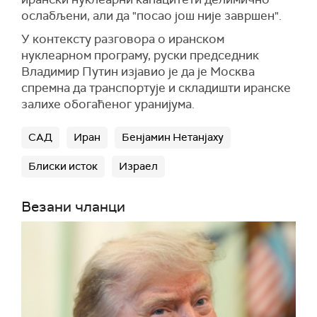
ослабљени, али да "посао још није завршен".
У контексту разговора о иранском
нуклеарном програму, руски председник
Владимир Путин изјавио је да је Москва
спремна да транспортује и складишти иранске
залихе обогаћеног уранијума.
САД
Иран
Бенјамин Нетанјаху
Блиски исток
Израел
Везани чланци