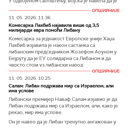
У одвојеном саопштењу, војска је навела да је
раније један њен војник погинуо у нападу
ОПШИРНИЈЕ
дрона који је, према наводима Израела,
11. 05. 2026.
11:36
лансирао Хезболах ка подручју у близини
Комесарка Лахбиб најавила више од 3,5
либанске границе.
милијарди евра помоћи Либану
(
Al Jazeera
)
Комесарка за једнакост Европске уније Хаџа
Лахбиб изјавила је након састанка са
либанским председником Жозефом Аоуном у
Бејруту да је ЕУ солидарна са Либаном и да
чврсто стоји уз либански народ.
ОПШИРНИЈЕ
"Европа је уз вас јуче, данас и сутра. У данима
11. 05. 2026.
10:25
радости као и у данима бола. Видимо патњу
Салам: Либан подржава мир са Израелом, али
Либана. Бомбе и даље падају, у рату који ви
има услове
нисте изабрали гину цивили, невини људи“,
Либански премијер Наваф Салам изјавио је да
рекла је Лахбиб, наводи се у саопштењу
Либан подржава мир са Израелом, али, како је
објављеном на сајту Европске комисије.
рекао, мир има услове.
Она је рекла да се ЕУ мобилисала да би се
Он је навео да је Либан тренутно ангажован у
Либан поново подигао и наставио да живи у