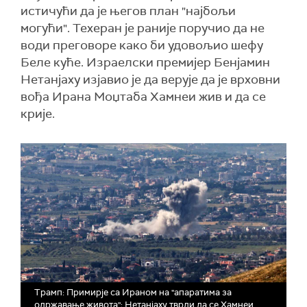
истичући да је његов план "најбољи
могући". Техеран је раније поручио да не
води преговоре како би удовољио шефу
Беле куће. Израелски премијер Бенјамин
Нетанјаху изјавио је да верује да је врховни
вођа Ирана Моџтаба Хамнеи жив и да се
крије.
Трамп: Примирје са Ираном на "апаратима за
одржавање живота"; Нетанјаху тврди да се Хамнеи