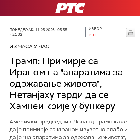
РТС
ИЗВОР:
ПОНЕДЕЉАК, 11.05.2026, 05:55 -
> 21:32
РТС
ИЗ ЧАСА У ЧАС
Трамп: Примирје са
Ираном на "апаратима за
одржавање живота";
Нетанјаху тврди да се
Хамнеи крије у бункеру
Амерички председник Доналд Трамп каже
да је примирје са Ираном изузетно слабо и
да је "на апаратима за одржавање живота",