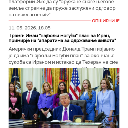
платформи
Икс
да су "оружане снаге његове
земље спремне да пруже заслужени одговор
на сваку агресију“.
ОПШИРНИЈЕ
"Погрешна стратегија и погрешне одлуке ће
11. 05. 2026.
18:05
увек довести до погрешних резултата – цео
Трамп: Имам "најбољи могући" план за Иран,
свет је то већ схватио. Спремни смо на све
примирје на "апаратима за одржавање живота"
опције; биће изненађени“, навео је Галибаф.
Амерички председник Доналд Трамп изјавио
(
Al Jazeera
)
је да има "најбољи могући план” за окончање
сукоба са Ираном и истакао да Техеран не сме
да поседује нуклеарно оружје. Обраћајући се
новинарима у Овалном кабинету, поновиo да
је ирански контрапредлог за окончање рата
"неприхватљив”, преноси
Си-Ен-Ен
.
Трамп је поручио да је суштина америчког
плана једноставна – спречити Иран да развије
нуклеарно оружје. Навео је и да сваки будући
споразум мора да подразумева јасну обавезу
Техерана да обустави нуклеарни програм.