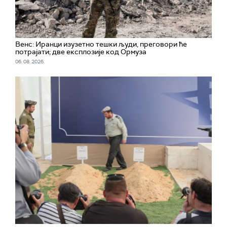
Венс: Иранци изузетно тешки људи, преговори ће
потрајати; две експлозије код Ормуза
06. 08. 2026.