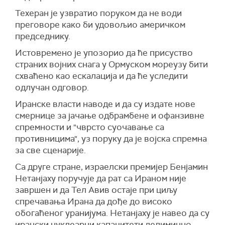
нуклеарног програма Ирана, уз оцену да
Додаје се и да, како тврди извор, Трамп
Техеран је узвратио поруком да не води
преговори треба да буду засновани на
"генерално не прихвата реалност" и да га због
преговоре како би удовољио америчком
"врховним државним интересима" и
тога, како је рекао, "Иран стално побеђује".
председнику.
консултацијама са земљама региона.
Реакција долази након што је Трамп раније на
Истовремено је упозорио да ће присуство
Ирански извор је оценио да би позитиван
својој друштвеној мрежи
Truth Social
написао
страних војних снага у Ормуском мореузу бити
приступ Сједињених Америчких Држава
да му се ирански предлог "не допада".
схваћено као ескалација и да ће уследити
убрзао и унапредио преговарачки процес.
(Танјуг)
одлучан одговор.
"Сада је избор на Вашингтону, а његова
Иранске власти наводе и да су издате нове
спремност на политички реализам биће
смернице за јачање одбрамбене и офанзивне
пресудна", навео је исти извор.
спремности и "чврсто суочавање са
Предложени амерички меморандум, који
противницима", уз поруку да је војска спремна
садржи 14 тачака, укључује обавезу Ирана на
за све сценарије.
мораторијум на обогаћивање уранијума, уз
Са друге стране, израелски премијер Бенјамин
истовремено постепено укидање америчких
Нетанјаху поручује да рат са Ираном није
санкција и ослобађање замрзнутих иранских
завршен и да Тел Авив остаје при циљу
средстава.
спречавања Ирана да дође до високо
(
Al Jazeera
)
обогаћеног уранијума. Нетанјаху је навео да су
ирански нуклеарни капацитети делимично