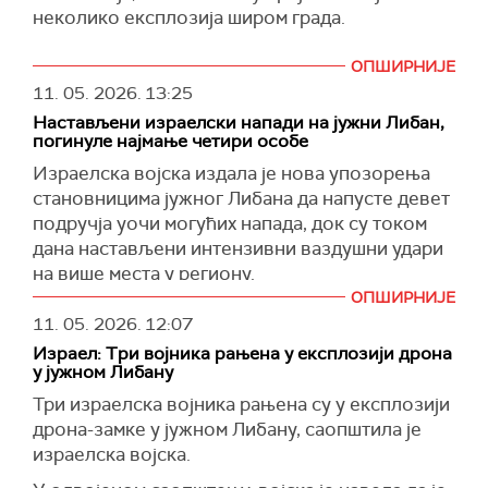
Већина западних санкција против Сирије је
Са друге стране, министар спољних послова
неколико експлозија широм града.
укинута прошле године са циљем да се
Израела Гидеон Сар одбацио је санкције
подстакне шира међународна реинтеграција
оценивши тај чин као 'произвољан и
ОПШИРНИЈЕ
Сирије под председником Ахмедом ел Шаром,
политички' и без икаквог основа.
11. 05. 2026.
13:25
вођом побуњеничке коалиције која је крајем
Како истичу из Брисела, санкције нису
Настављени израелски напади на јужни Либан,
2024. године свргнула Асада.
погинуле најмање четири особе
усмерене на насељенике уопште, већ само на
Реактивирање споразума о сарадњи са
одређене као и на ентитете оптужене за
Израелска војска издала је нова упозорења
Сиријом укинуло би ограничења на увоз
насиље над Палестинцима.
становницима јужног Либана да напусте девет
одређене сиријске робе, укључујући нафту и
подручја уочи могућих напада, док су током
(
Times of Israel
)
нафтне деривате, као и дијаманте, злато и
дана настављени интензивни ваздушни удари
друге племените метале.
на више места у региону.
ОПШИРНИЈЕ
У саопштењу Савета ЕУ се наводи да се овом
Према локалним извештајима, у израелским
11. 05. 2026.
12:07
одлуком шаље јасан политички сигнал да је ЕУ
нападима погинуле су најмање четири особе,
Израел: Три војника рањена у експлозији дрона
посвећена напорима да се поново повеже са
међу којима и двојица браће у Набатији, док је
у јужном Либану
Сиријом и подржи њен економски опоравак.
пет људи рањено.
Три израелска војника рањена су у експлозији
(
Reuters
)
(
Al Jazeera
)
дрона-замке у јужном Либану, саопштила је
израелска војска.