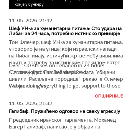
крије у бункеру
11. 05. 2026.
21:42
Шеф УН-a за хуманитарна питања: Сто удара на
Либан за 24 часа, потребно истинско примирје
Том Флечер, шеф УН-a за хуманитарна питања,
упозорио је на утицај који израелски напади
на Либан имају, истичући жртве међу цивилима
и хитну потребу за истинским прекидом ватре.
Over 100 strikes on Lebanon in 24 hours.
"Стотину удара на Либан за 24 сата. Убијени
Civilians killed. Families displaced.
цивили. Расељене породице“, рекао је Флечер
у објави на
We are doing everything to get support to those
Иксу
.
who need it. But what people need most is a
Флечер, заменик генералног секретара УН за
ОПШИРНИЈЕ
genuine ceasefire.
хуманитарна питања и координатор за хитну
11. 05. 2026.
21:32
помоћ, рекао је да су напори за пружање
— Tom Fletcher (@UNReliefChief)
May 11, 2026
Галибаф: Пружићемо одговор на сваку агресију
помоћи у току, али да не могу заменити крај
Председник иранског парламента, Мохамед
насиља.
Багер Галибаф, написао је у објави на