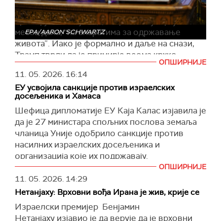
Амерички председник оценио је и да је
примирје између САД и Ирана, које траје
месец дана, "на апаратима за одржавање
EPA/AARON SCHWARTZ
живота”. Иако је формално и даље на снази,
Трамп тврди да је примирје веома крхко,
ОПШИРНИЈЕ
подсећајући да су обе стране после договора
11. 05. 2026.
16:14
размењивале ватру у Ормуском мореузу.
ЕУ усвојила санкције против израелских
Говорећи о политичкој ситуацији у Ирану,
досељеника и Хамаса
Трамп је рекао да унутар власти постоје
Шефица дипломатије ЕУ Каја Калас изјавила је
„умерени” и „екстремисти”. Према његовим
да је 27 министара спољних послова земаља
речима, умерени кругови желе договор са
чланица Уније одобрило санкције против
САД, док се тврдолинијаши залажу за
насилних израелских досељеника и
наставак сукоба.
организација које их подржавају.
Трамп је оптужио Иран и да је одустао од
ОПШИРНИЈЕ
Дипломате су одобриле и нове санкције
претходног договора који је подразумевао да
11. 05. 2026.
14:29
против лидера Хамаса.
САД преузму и уклоне иранске залихе
Нетанјаху: Врховни вођа Ирана је жив, крије се
"Готово је. Европска унија данас санкционише
обогаћеног уранијума. Тврди да је Техеран у
Израелски премијер Бенјамин
главне израелске организације криве за
преговорима прихватио ту могућност, али да
Нетанјаху изјавио је да верује да је врховни