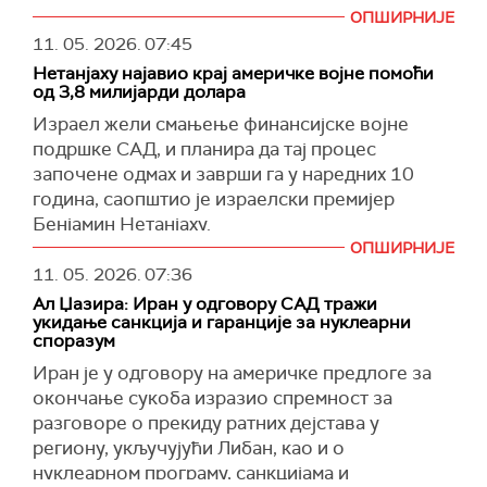
на израелској страни линије прекида ватре у
https://t.co/amiKRu8ATj
לכל הפרטים:
дипломатију, искористићемо ту прилику.
ОПШИРНИЈЕ
Гази.
pic.twitter.com/8D4jaQkvfy
Међутим, дипломатија има своја правила.
11. 05. 2026.
07:45
ИДФ наводи да је један од тунелских праваца
— צבא ההגנה לישראל (@idfonline)
May 11, 2026
Одлука ће бити заснована на нашим
Нетанјаху најавио крај америчке војне помоћи
био део шире подземне мреже која је
националним интересима, а Иран је показао да
од 3,8 милијарди долара
коришћена за задржавање талаца. У оквиру
смо посвећени заштити интереса нашег
Израел жели смањење финансијске војне
тог тунела налазило се више просторија, за
народа", поручио је Багеи.
подршке САД, и планира да тај процес
које израелска војска тврди да су их
започене одмах и заврши га у наредних 10
(
Al Jazeera, Reuters
)
користили високи команданти Бригаде Хамаса
година, саопштио је израелски премијер
у Кан Јунису.
Бенјамин Нетанјаху.
ОПШИРНИЈЕ
(
Times of Israel
)
У интервјуу за
Си-Би-Ес
на питање да ли
11. 05. 2026.
07:36
разматра смањење америчке финансијске
Ал Џазира: Иран у одговору САД тражи
подршке, израелски премијер је потврдно
укидање санкција и гаранције за нуклеарни
одговорио.
споразум
"Апсолутно. И рекао сам то председнику САД
Иран је у одговору на америчке предлоге за
Доналду Трампу", изјавио је Нетанјаху.
окончање сукоба изразио спремност за
разговоре о прекиду ратних дејстава у
Он је прецизирао да његова влада жели да
региону, укључујући Либан, као и о
смањи америчку финансијску подршку,
нуклеарном програму, санкцијама и
односно финансијску компоненту војне