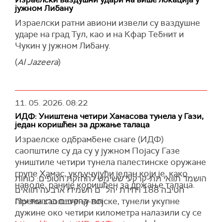
да ли ће бити потребна већина за изгласавање
јужном Либану
"Безбедан пролаз кроз Ормуски мореуз и
предлога, преноси
Ројтерс
.
успостављање безбедности у региону и
Израелски ратни авиони извели су ваздушне
(
Reuters
)
Либану били су други захтеви Ирана, који се
ударе на град Тул, као и на Кфар Тебнит и
сматрају великодушном и одговорном
Чукин у јужном Либану.
понудом за регионалну безбедност", рекао је
(
Al Jazeera
)
портпарол.
Он је изјавио је да Сједињене Америчке
Државе и даље имају "неразумне захтеве",
11. 05. 2026.
08:22
додајући да одговор Ирана на предлог
ИДФ: Уништена четири Хамасова тунела у Гази,
Доналда Трампа, који је Техеран јуче послао
један коришћен за држање талаца
преко Пакистана, "није био претеран".
Израелске одбрамбене снаге (ИДФ)
Портпарол иранског Министарства спољних
саопштиле су да су у јужном Појасу Газе
послова поручио је да ће Иран реаговати
уништиле четири тунела палестинске оружане
војно уколико буде приморан, али да ће
групе Хамас, укључујући један који је, како
הושמד תוואי תת-קרקעי ששימש להחזקת חטופים: כוחות
истовремено користити сваку прилику за
наводе, раније коришћен за држање талаца.
חטיבה 188 ויחידת יהל״ם השמידו ארבעה תוואים
дипломатско решавање спорова.
Према саопштењу војске, тунели укупне
תת-קרקעיים ברצועת עזה
"Кад год будемо приморани да се боримо,
дужине око четири километра налазили су се
борићемо се, а кад год постоји простор за