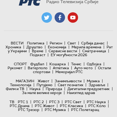
Радио Телевизија Србије
|
|
|
|
ВЕСТИ
Политика
Регион
Свет
Србија данас
|
|
|
|
Хроника
Друштво
Економија
Мерила времена
Рат
|
|
|
|
у Украјини
Време
Сервисне вести
Сматрачница
|
Подкаст
ЕУ могућности 2026
|
|
|
|
СПОРТ
Фудбал
Кошарка
Тенис
Одбојка
|
|
|
|
Рукомет
Ватерполо
Атлетика
Ауто-мото
Остали
|
спортови
Меморијал РТС
|
|
|
МАГАЗИН
Живот
Занимљивости
Музика
|
|
|
|
Технологијa
Путујемо
Свет познатих
Здравље
|
|
|
|
Филм и ТВ
Наука
Природа
Дигитални предузетник
|
За мале велике хероје
Наизглед здрав
|
|
|
|
|
ТВ
РТС 1
РТС 2
РТС 3
РТС Свет
РТС Наука
|
|
|
|
РТС Драма
РТС Живот
РТС Класика
РТС Коло
|
|
РТС Трезор
РТС Музика
РТС Полетарац