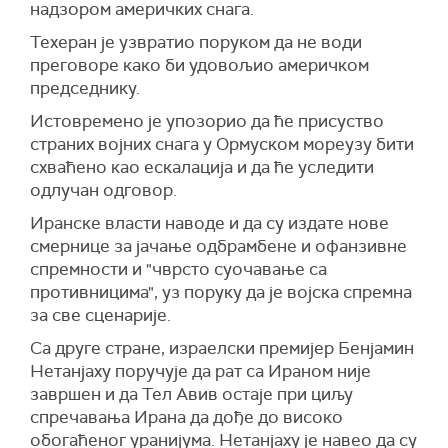
надзором америчких снага.
преговори треба да буду засновани на
Додаје се и да, како тврди извор, Трамп
"врховним државним интересима" и
Техеран је узвратио поруком да не води
"генерално не прихвата реалност" и да га због
консултацијама са земљама региона.
преговоре како би удовољио америчком
тога, како је рекао, "Иран стално побеђује".
председнику.
Ирански извор је оценио да би позитиван
Реакција долази након што је Трамп раније на
приступ Сједињених Америчких Држава
Истовремено је упозорио да ће присуство
својој друштвеној мрежи
Truth Social
написао
убрзао и унапредио преговарачки процес.
страних војних снага у Ормуском мореузу бити
да му се ирански предлог "не допада".
схваћено као ескалација и да ће уследити
"Сада је избор на Вашингтону, а његова
(Танјуг)
одлучан одговор.
спремност на политички реализам биће
пресудна", навео је исти извор.
Иранске власти наводе и да су издате нове
смернице за јачање одбрамбене и офанзивне
Предложени амерички меморандум, који
спремности и "чврсто суочавање са
садржи 14 тачака, укључује обавезу Ирана на
противницима", уз поруку да је војска спремна
мораторијум на обогаћивање уранијума, уз
за све сценарије.
истовремено постепено укидање америчких
санкција и ослобађање замрзнутих иранских
Са друге стране, израелски премијер Бенјамин
средстава.
Нетанјаху поручује да рат са Ираном није
завршен и да Тел Авив остаје при циљу
(
Al Jazeera
)
спречавања Ирана да дође до високо
обогаћеног уранијума. Нетанјаху је навео да су