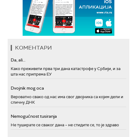
КОМЕНТАРИ
Da, ali...
Како преживети прва три дана катастрофе у Србији, и за
шта нас припрема ЕУ
Dvojnik mog oca
Вероватно свако од нас има свог двојника са којим дели и
сличну ДНК
Nemogućnost tusiranja
Не туширате се сваког дана – не стидите се, то је здраво