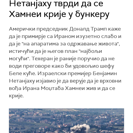
Нетанјаху тврди да се
Хамнеи крије у бункеру
Амерички председник Доналд Трамп каже
да је примирје са Ираном изузетно слабо и
да је "на апаратима за одржавање живота",
истичући да је његов план "најбољи
могући". Техеран је раније поручио да не
води преговоре како би удовољио шефу
Беле куће. Израелски премијер Бенјамин
Нетанјаху изјавио је да верује да је врховни
вођа Ирана Моџтаба Хамнеи жив и да се
крије.