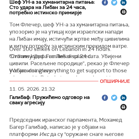
Шеф УН-a за хуманитарна питања:
Сто удара на Либан за 24 часа,
потребно истинско примирје
Том Флечер, шеф УН-a за хуманитарна питања,
упозорио је на утицај који израелски напади
на Либан имају, истичући жртве међу цивилима
и хитну потребу за истинским прекидом ватре.
Over 100 strikes on Lebanon in 24 hours.
"Стотину удара на Либан за 24 сата. Убијени
Civilians killed. Families displaced.
цивили. Расељене породице“, рекао је Флечер
у објави на
We are doing everything to get support to those
Иксу
.
who need it. But what people need most is a
Флечер, заменик генералног секретара УН за
ОПШИРНИЈЕ
genuine ceasefire.
хуманитарна питања и координатор за хитну
11. 05. 2026.
21:32
помоћ, рекао је да су напори за пружање
— Tom Fletcher (@UNReliefChief)
May 11, 2026
Галибаф: Пружићемо одговор на
помоћи у току, али да не могу заменити крај
сваку агресију
насиља.
Председник иранског парламента, Мохамед
Багер Галибаф, написао је у објави на
платформи
Икс
да су "оружане снаге његове