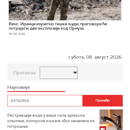
Венс: Иранци изузетно тешки људи, преговори ће
потрајати; две експлозије код Ормуза
06. 08. 2026.
субота, 08. август 2026.
Прогноза
Најновије
Рестрикције воде у више села ариљске
општине, контроле и казне због ненаменске
потрошње