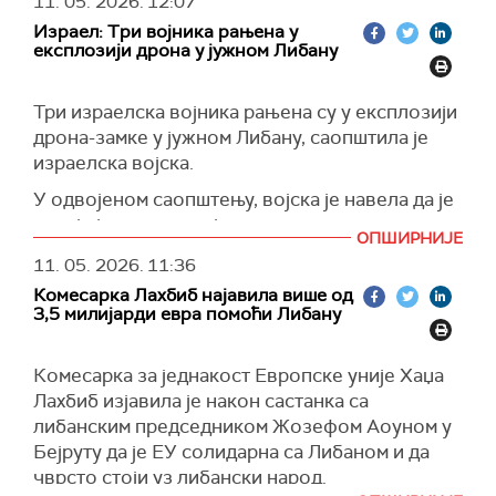
Сиријом и подржи њен економски опоравак.
11. 05. 2026.
12:07
нападима погинуле су најмање четири особе,
Израел: Три војника рањена у
међу којима и двојица браће у Набатији, док је
(
Reuters
)
експлозији дрона у јужном Либану
пет људи рањено.
(
Al Jazeera
)
Три израелска војника рањена су у експлозији
дрона-замке у јужном Либану, саопштила је
израелска војска.
У одвојеном саопштењу, војска је навела да је
раније један њен војник погинуо у нападу
ОПШИРНИЈЕ
дрона који је, према наводима Израела,
11. 05. 2026.
11:36
лансирао Хезболах ка подручју у близини
Комесарка Лахбиб најавила више од
либанске границе.
3,5 милијарди евра помоћи Либану
(
Al Jazeera
)
Комесарка за једнакост Европске уније Хаџа
Лахбиб изјавила је након састанка са
либанским председником Жозефом Аоуном у
Бејруту да је ЕУ солидарна са Либаном и да
чврсто стоји уз либански народ.