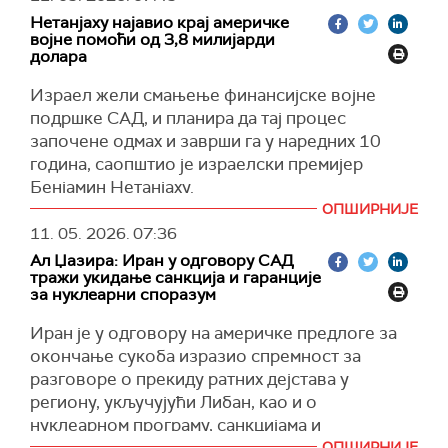
народа", поручио је Багеи.
ИДФ наводи да је један од тунелских праваца
— צבא ההגנה לישראל (@idfonline)
May 11, 2026
Нетанјаху најавио крај америчке
био део шире подземне мреже која је
војне помоћи од 3,8 милијарди
(
Al Jazeera, Reuters
)
долара
коришћена за задржавање талаца. У оквиру
тог тунела налазило се више просторија, за
Израел жели смањење финансијске војне
које израелска војска тврди да су их
подршке САД, и планира да тај процес
користили високи команданти Бригаде Хамаса
започене одмах и заврши га у наредних 10
у Кан Јунису.
година, саопштио је израелски премијер
(
Times of Israel
)
Бенјамин Нетанјаху.
ОПШИРНИЈЕ
У интервјуу за
Си-Би-Ес
на питање да ли
11. 05. 2026.
07:36
разматра смањење америчке финансијске
Ал Џазира: Иран у одговору САД
подршке, израелски премијер је потврдно
тражи укидање санкција и гаранције
одговорио.
за нуклеарни споразум
"Апсолутно. И рекао сам то председнику САД
Иран је у одговору на америчке предлоге за
Доналду Трампу", изјавио је Нетанјаху.
окончање сукоба изразио спремност за
Он је прецизирао да његова влада жели да
разговоре о прекиду ратних дејстава у
смањи америчку финансијску подршку,
региону, укључујући Либан, као и о
односно финансијску компоненту војне
нуклеарном програму, санкцијама и
сарадње две земље, на нулу.
безбедности Ормуског мореуза, уз захтев за
ОПШИРНИЈЕ