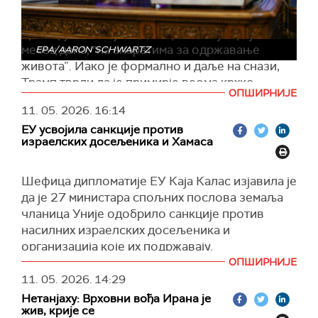
Амерички председник оценио је и да је
примирје између САД и Ирана, које траје
месец дана, "на апаратима за одржавање
EPA/AARON SCHWARTZ
живота”. Иако је формално и даље на снази,
Трамп тврди да је примирје веома крхко,
ОПШИРНИЈЕ
подсећајући да су обе стране после договора
11. 05. 2026.
16:14
размењивале ватру у Ормуском мореузу.
ЕУ усвојила санкције против
Говорећи о политичкој ситуацији у Ирану,
израелских досељеника и Хамаса
Трамп је рекао да унутар власти постоје
„умерени” и „екстремисти”. Према његовим
Шефица дипломатије ЕУ Каја Калас изјавила је
речима, умерени кругови желе договор са
да је 27 министара спољних послова земаља
САД, док се тврдолинијаши залажу за
чланица Уније одобрило санкције против
наставак сукоба.
насилних израелских досељеника и
Трамп је оптужио Иран и да је одустао од
организација које их подржавају.
претходног договора који је подразумевао да
ОПШИРНИЈЕ
Дипломате су одобриле и нове санкције
САД преузму и уклоне иранске залихе
11. 05. 2026.
14:29
против лидера Хамаса.
обогаћеног уранијума. Тврди да је Техеран у
Нетанјаху: Врховни вођа Ирана је
преговорима прихватио ту могућност, али да
"Готово је. Европска унија данас санкционише
жив, крије се