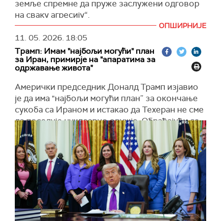
земље спремне да пруже заслужени одговор
на сваку агресију“.
ОПШИРНИЈЕ
"Погрешна стратегија и погрешне одлуке ће
11. 05. 2026.
18:05
увек довести до погрешних резултата – цео
Трамп: Имам "најбољи могући" план
свет је то већ схватио. Спремни смо на све
за Иран, примирје на "апаратима за
опције; биће изненађени“, навео је Галибаф.
одржавање живота"
(
Al Jazeera
)
Амерички председник Доналд Трамп изјавио
је да има "најбољи могући план” за окончање
сукоба са Ираном и истакао да Техеран не сме
да поседује нуклеарно оружје. Обраћајући се
новинарима у Овалном кабинету, поновиo да
је ирански контрапредлог за окончање рата
"неприхватљив”, преноси
Си-Ен-Ен
.
Трамп је поручио да је суштина америчког
плана једноставна – спречити Иран да развије
нуклеарно оружје. Навео је и да сваки будући
споразум мора да подразумева јасну обавезу
Техерана да обустави нуклеарни програм.