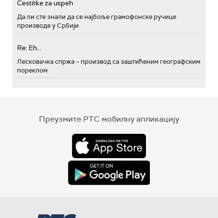
Cestitke za uspeh
Да ли сте знали да се најбоље грамофонске ручице
производе у Србији
Re: Eh...
Лесковачка спржа – производ са заштићеним географским
пореклом
Преузмите РТС мобилну апликацију