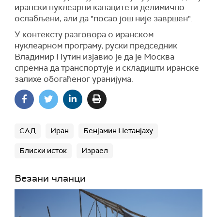
ирански нуклеарни капацитети делимично
ослабљени, али да "посао још није завршен".
У контексту разговора о иранском
нуклеарном програму, руски председник
Владимир Путин изјавио је да је Москва
спремна да транспортује и складишти иранске
залихе обогаћеног уранијума.
САД
Иран
Бенјамин Нетанјаху
Блиски исток
Израел
Везани чланци