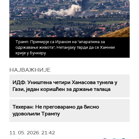
Трамп: Примирје са Ираном на "апаратима за
одржавање живота"; Нетанјаху тврди да се Хамнеи
крије у бункеру
НАЈВАЖНИЈЕ
ИДФ: Уништена четири Хамасова тунела у
Гази, један коришћен за држање талаца
Техеран: Не преговарамо да бисмо
удовољили Трампу
11. 05. 2026.
21:42