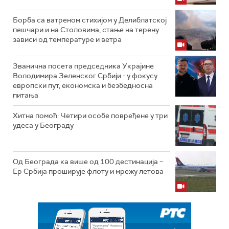
Борба са ватреном стихијом у Делиблатској
пешчари и на Столовима, стање на терену
зависи од температуре и ветра
Званична посета председника Украјине
Володимира Зеленског Србији - у фокусу
европски пут, економска и безбедносна
питања
Хитна помоћ: Четири особе повређене у три
удеса у Београду
Од Београда ка више од 100 дестинација –
Ер Србија проширује флоту и мрежу летова