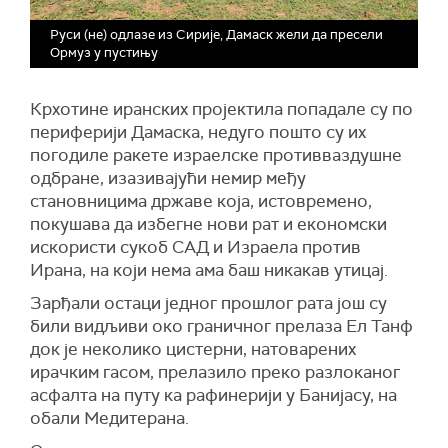
Руси (не) одлазе из Сирије, Дамаск жели да пресели
Ормуз у пустињу
Крхотине иранских пројектила попадале су по
периферији Дамаска, недуго пошто су их
погодиле ракете израелске противваздушне
одбране, изазивајући немир међу
становницима државе која, истовремено,
покушава да избегне нови рат и економски
искористи сукоб САД и Израела против
Ирана, на који нема ама баш никакав утицај.
Зарђали остаци једног прошлог рата још су
били видљиви око граничног прелаза Ел Танф
док је неколико цистерни, натоварених
ирачким гасом, прелазило преко разлоканог
асфалта на путу ка рафинерији у Банијасу, на
обали Медитерана.