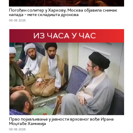
Погођен солитер у Харкову; Москва објавила снимак
напада – мете складишта дронова
09. 08. 2026.
Прво појављивање у јавности врховног вође Ирана
Моџтабe Хамнеија
09. 08. 2026.