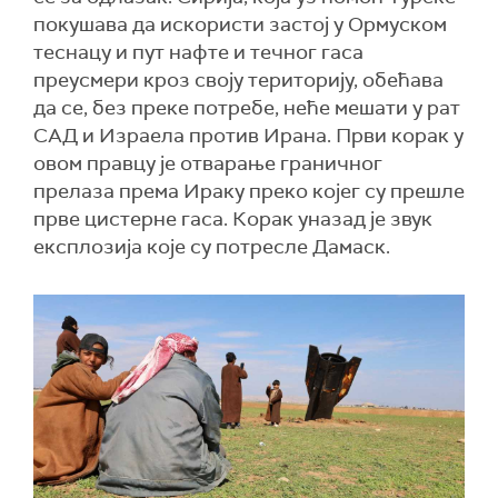
покушава да искористи застој у Ормуском
теснацу и пут нафте и течног гаса
преусмери кроз своју територију, обећава
да се, без преке потребе, неће мешати у рат
САД и Израела против Ирана. Први корак у
овом правцу је отварање граничног
прелаза према Ираку преко којег су прешле
прве цистерне гаса. Корак уназад је звук
експлозија које су потресле Дамаск.