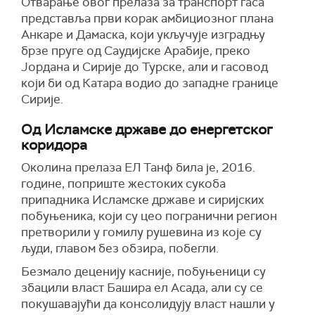
Отварање овог прелаза за транспорт гаса
представља први корак амбициозног плана
Анкаре и Дамаска, који укључује изградњу
брзе пруге од Саудијске Арабије, преко
Јордана и Сирије до Турске, али и гасовод
који би од Катара водио до западне границе
Сирије.
Од Исламске државе до енергетског
коридора
Околина прелаза ЕЛ Танф била је, 2016.
године, поприште жестоких сукоба
припадника Исламске државе и сиријских
побуњеника, који су цео погранични регион
претворили у гомилу рушевина из које су
људи, главом без обзира, побегли.
Безмало деценију касније, побуњеници су
збацили власт Башира ел Асада, али су се
покушавајући да консолидују власт нашли у