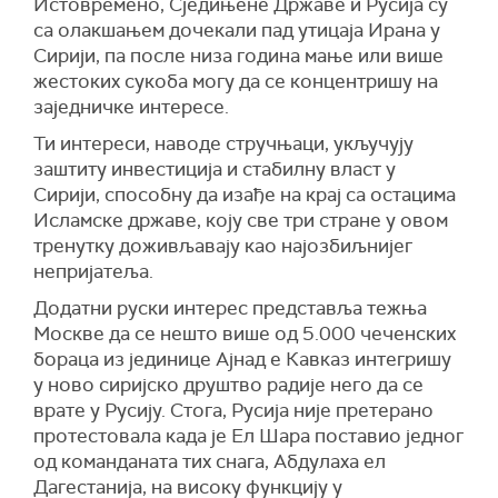
Истовремено, Сједињене Државе и Русија су
са олакшањем дочекали пад утицаја Ирана у
Сирији, па после низа година мање или више
жестоких сукоба могу да се концентришу на
заједничке интересе.
Ти интереси, наводе стручњаци, укључују
заштиту инвестиција и стабилну власт у
Сирији, способну да изађе на крај са остацима
Исламске државе, коју све три стране у овом
тренутку доживљавају као најозбиљнијег
непријатеља.
Додатни руски интерес представља тежња
Москве да се нешто више од 5.000 чеченских
бораца из јединице Ајнад е Кавказ интегришу
у ново сиријско друштво радије него да се
врате у Русију. Стога, Русија није претерано
протестовала када је Ел Шара поставио једног
од команданата тих снага, Абдулаха ел
Дагестанија, на високу функцију у