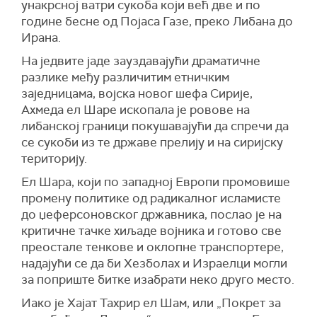
унакрсној ватри сукоба који већ две и по
године бесне од Појаса Газе, преко Либана до
Ирана.
На једвите јаде зауздавајући драматичне
разлике међу различитим етничким
заједницама, војска новог шефа Сирије,
Ахмеда ел Шаре ископала је ровове на
либанској граници покушавајући да спречи да
се сукоби из те државе прелију и на сиријску
територију.
Ел Шара, који по западној Европи промовише
промену политике од радикалног исламисте
до џеферсоновског државника, послао је на
критичне тачке хиљаде војника и готово све
преостале тенкове и оклопне транспортере,
надајући се да би Хезболах и Израелци могли
за поприште битке изабрати неко друго место.
Иако је Хајат Тахрир ел Шам, или „Покрет за