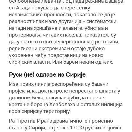
ослобођење Леванта“, од пада режима Башара
ел Асада покушао да спере сенку
исламистичке прошлости, показало се да је
реалност ипак мало другачија – систематски
напади на хришћане и алавите, убиства и
протеривања читавих насеља, показатељ су
да, упркос готово џеферсоновској реторици,
религиозни екстремизам остаје дубоко
укорењен међу представницима нових
сиријских власти. Или барем неким од њих.
Руси (не) одлазе из Сирије
Иза првих линија распоређени су бацачи
пројектила, док патроле непрестано шпартају
долином Бека, покушавајући да спрече
кретање бораца Хезболаха и осталих милиција
кроз сиријску територију.
Рат против Ирана драматично је променио
стање у Сирији, па је око 1.000 руских војника