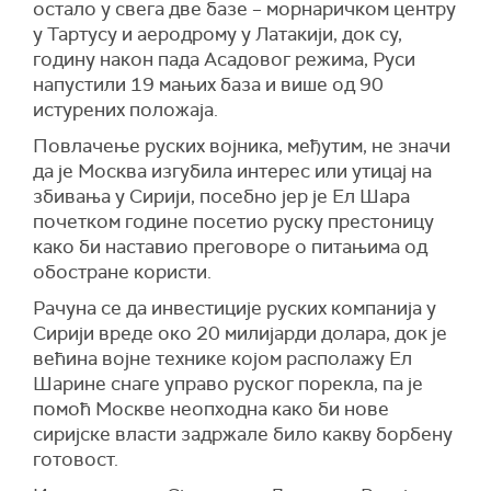
остало у свега две базе – морнаричком центру
у Тартусу и аеродрому у Латакији, док су,
годину након пада Асадовог режима, Руси
напустили 19 мањих база и више од 90
истурених положаја.
Повлачење руских војника, међутим, не значи
да је Москва изгубила интерес или утицај на
збивања у Сирији, посебно јер је Ел Шара
почетком године посетио руску престоницу
како би наставио преговоре о питањима од
обостране користи.
Рачуна се да инвестиције руских компанија у
Сирији вреде око 20 милијарди долара, док је
већина војне технике којом располажу Ел
Шарине снаге управо руског порекла, па је
помоћ Москве неопходна како би нове
сиријске власти задржале било какву борбену
готовост.