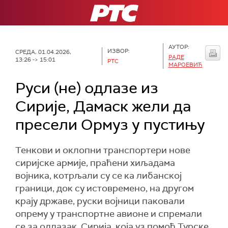
РТС
АУТОР:
ИЗВОР:
СРЕДА, 01.04.2026,
РАДЕ
13:26 -> 15:01
РТС
МАРОЕВИЋ
Руси (не) одлазе из
Сирије, Дамаск жели да
пресели Ормуз у пустињу
Тенкови и оклопни транспортери нове
сиријске армије, праћени хиљадама
војника, котрљали су се ка либанској
граници, док су истовремено, на другом
крају државе, руски војници паковали
опрему у транспортне авионе и спремали
се за одлазак. Сирија, која уз помоћ Турске