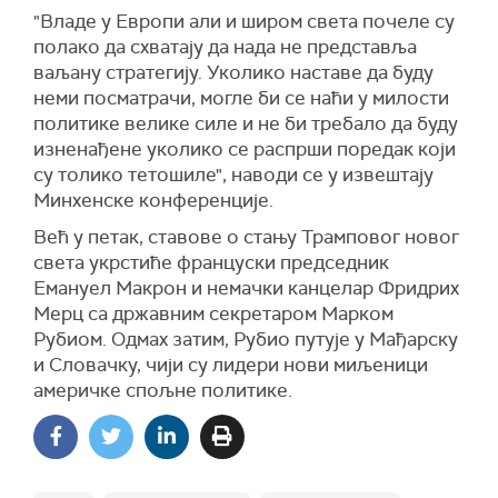
"Владе у Европи али и широм света почеле су
полако да схватају да нада не представља
ваљану стратегију. Уколико наставе да буду
неми посматрачи, могле би се наћи у милости
политике велике силе и не би требало да буду
изненађене уколико се распрши поредак који
су толико тетошиле", наводи се у извештају
Минхенске конференције.
Већ у петак, ставове о стању Трамповог новог
света укрстиће француски председник
Емануел Макрон и немачки канцелар Фридрих
Мерц са државним секретаром Марком
Рубиом. Одмах затим, Рубио путује у Мађарску
и Словачку, чији су лидери нови миљеници
америчке спољне политике.