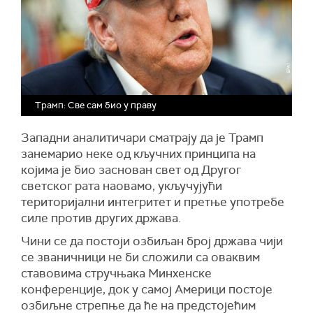
Трамп: Све сам био у праву
Западни аналитичари сматрају да је Трамп
занемарио неке од кључних принципа на
којима је био заснован свет од Другог
светског рата наовамо, укључујући
територијални интегритет и претње употребе
силе против других држава.
Чини се да постоји озбиљан број држава чији
се званичници не би сложили са оваквим
ставовима стручњака Минхенске
конференције, док у самој Америци постоје
озбиљне стрепње да ће на предстојећим