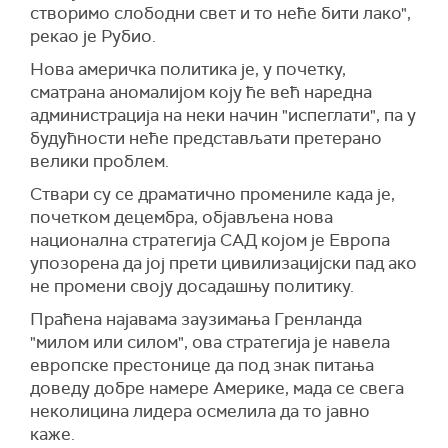
створимо слободни свет и то неће бити лако",
рекао је Рубио.
Нова америчка политика је, у почетку,
сматрана аномалијом коју ће већ наредна
администрација на неки начин "испеглати", па у
будућности неће представљати претерано
велики проблем.
Ствари су се драматично промениле када је,
почетком децембра, објављена нова
национална стратегија САД којом је Европа
упозорена да јој прети цивилизацијски пад ако
не промени своју досадашњу политику.
Праћена најавама заузимања Гренланда
"милом или силом", ова стратегија је навела
европске престонице да под знак питања
доведу добре намере Америке, мада се свега
неколицина лидера осмелила да то јавно
каже.