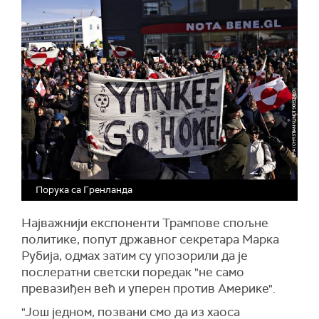
Порука са Гренланда
Најважнији експоненти Трампове спољне
политике, попут државног секретара Марка
Рубија, одмах затим су упозорили да је
послератни светски поредак "не само
превазиђен већ и уперен против Америке".
"Још једном, позвани смо да из хаоса