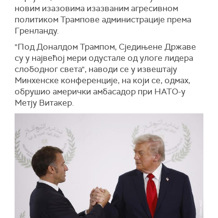
новим изазовима изазваним агресивном
политиком Трампове администрације према
Гренланду.
"Под Доналдом Трампом, Сједињене Државе
су у највећој мери одустале од улоге лидера
слободног света", наводи се у извештају
Минхенске конференције, на који се, одмах,
обрушио амерички амбасадор при НАТО-у
Метју Витакер.