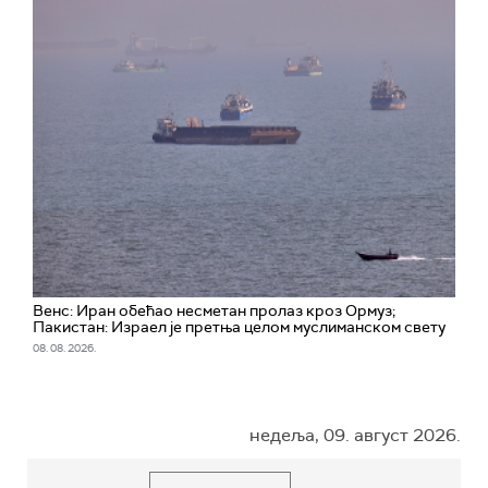
Венс: Иран обећао несметан пролаз кроз Ормуз;
Пакистан: Израел је претња целом муслиманском свету
08. 08. 2026.
недеља, 09. август 2026.