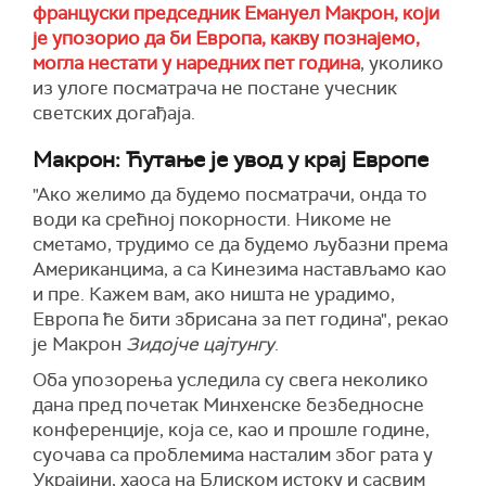
француски председник Емануел Макрон, који
је упозорио да би Европа, какву познајемо,
могла нестати у наредних пет година
, уколико
из улоге посматрача не постане учесник
светских догађаја.
Макрон: Ћутање је увод у крај Европе
"Ако желимо да будемо посматрачи, онда то
води ка срећној покорности. Никоме не
сметамо, трудимо се да будемо љубазни према
Американцима, а са Кинезима настављамо као
и пре. Кажем вам, ако ништа не урадимо,
Европа ће бити збрисана за пет година", рекао
је Макрон
Зидојче цајтунгу
.
Оба упозорења уследила су свега неколико
дана пред почетак Минхенске безбедносне
конференције, која се, као и прошле године,
суочава са проблемима насталим због рата у
Украјини, хаоса на Блиском истоку и сасвим