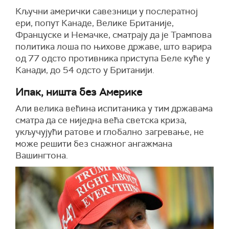
Кључни амерички савезници у послератној
ери, попут Канаде, Велике Британије,
Француске и Немачке, сматрају да је Трампова
политика лоша по њихове државе, што варира
од 77 одсто противника приступа Беле куће у
Канади, до 54 одсто у Британији.
Ипак, ништа без Америке
Али велика већина испитаника у тим државама
сматра да се ниједна већа светска криза,
укључујући ратове и глобално загревање, не
може решити без снажног ангажмана
Вашингтона.