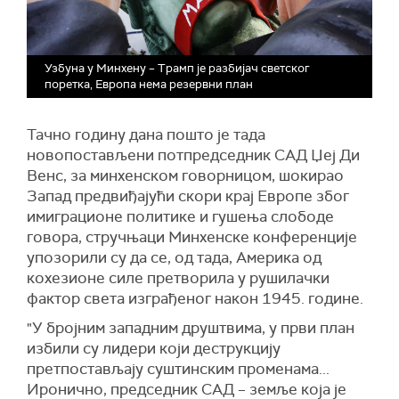
Узбуна у Минхену – Трамп је разбијач светског
поретка, Европа нема резервни план
Тачно годину дана пошто је тада
новопостављени потпредседник САД Џеј Ди
Венс, за минхенском говорницом, шокирао
Запад предвиђајући скори крај Европе због
имиграционе политике и гушења слободе
говора, стручњаци Минхенске конференције
упозорили су да се, од тада, Америка од
кохезионе силе претворила у рушилачки
фактор света изграђеног након 1945. године.
"У бројним западним друштвима, у први план
избили су лидери који деструкцију
претпостављају суштинским променама...
Иронично, председник САД – земље која је