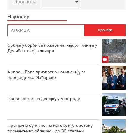
Прогноза
Најновије
Србија у борби са пожарима, најкритичније у
Делиблатској пешчари
Андраш Бака прихватио номинацију за
председника Мађарске
Напад ножем на девојку у Београду
Претежно сунчано, на истоку и југоистоку
променљиво облачно - до 36 степени