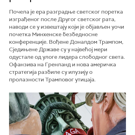
Почела је ера разградње светског поретка
изграђеног после Другог светског рата,
наводи се у извештају који је објављен уочи
почетка Минхенске безбедносне
конференције. Вођене Доналдом Трампом,
Сједињене Државе су у највећој мери
одустале од улоге лидера слободног света.
Офанзива на Гренланд и нова америчка
стратегија разбиле су илузију о
пролазности Трамповог утицаја.