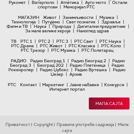
|
|
|
|
Рукомет
Ватерполо
Атлетика
Ауто-мото
Остали
|
спортови
Меморијал РТС
|
|
|
МАГАЗИН
Живот
Занимљивости
Музика
|
|
|
|
Технологијa
Путујемо
Свет познатих
Здравље
|
|
|
|
Филм и ТВ
Наука
Природа
Дигитални предузетник
|
За мале велике хероје
Наизглед здрав
|
|
|
|
|
ТВ
РТС 1
РТС 2
РТС 3
РТС Свет
РТС Наука
|
|
|
|
РТС Драма
РТС Живот
РТС Класика
РТС Коло
|
|
РТС Трезор
РТС Музика
РТС Полетарац
|
|
РАДИО
Радио Београд 1
Радио Београд 2
Радио
|
|
|
Београд 3
Београд 202
Радио Плетеница
Радио
|
|
|
Рокенролер
Радио Џубокс
Радио Вртешка
Радио
|
Џезер
Архив
|
|
|
|
РТС
Контакт
Маркетинг
Јавне набавке
Конкурси
Интернет портал
МАПА САЈТА
Приватност
Copyright
Правила употребе садржаја
Мапа
|
|
|
сајта