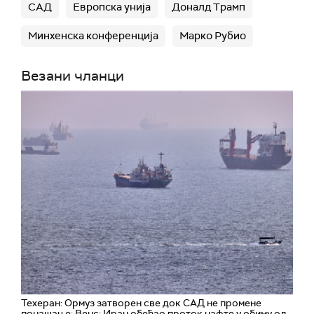
САД
Европска унија
Доналд Трамп
Минхенска конференција
Марко Рубио
Везани чланци
Техеран: Ормуз затворен све док САД не промене
понашање; Венс: Иран обећао проток нафте у обиму од