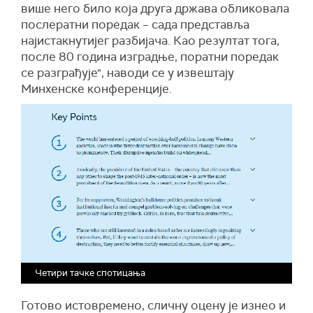
више него било која друга држава обликовала
послератни поредак – сада представља
најистакнутијег разбијача. Као резултат тога,
после 80 година изградње, поратни поредак
се разграђује", наводи се у извештају
Минхенске конференције.
Четири тачке спотицања
Готово истовремено, сличну оцену је изнео и