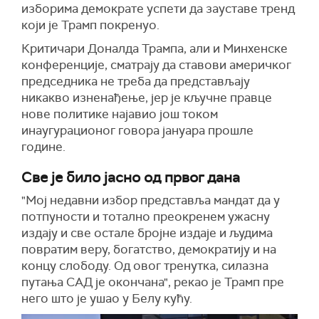
изборима демократе успети да зауставе тренд
који је Трамп покренуо.
Критичари Доналда Трампа, али и Минхенске
конференције, сматрају да ставови америчког
председника не треба да представљају
никакво изненађење, јер је кључне правце
нове политике најавио још током
инаугурационог говора јануара прошле
године.
Све је било јасно од првог дана
"Мој недавни избор представља мандат да у
потпуности и тотално преокренем ужасну
издају и све остале бројне издаје и људима
повратим веру, богатство, демократију и на
концу слободу. Од овог тренутка, силазна
путања САД је окончана", рекао је Трамп пре
него што је ушао у Белу кућу.