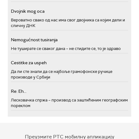
Dvojnik mog oca
Вероватно свако од нас има свог двојника са којим дели и
сличну ДНК
Nemogućnost tusiranja
Не туширате се сваког дана – не стидите се, то је здраво
Cestitke za uspeh
Да ли сте знали да се најбоље грамофонске ручице
производе у Србији
Re: Eh...
Лесковачка спржа – производ са заштићеним географским
пореклом
Преузмите РТС мобилну апликацију