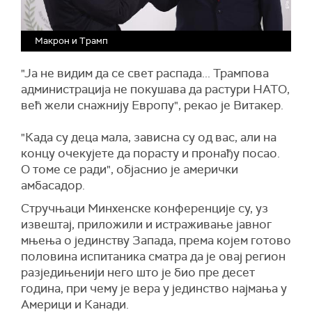
Макрон и Трамп
"Ја не видим да се свет распада... Трампова
администрација не покушава да растури НАТО,
већ жели снажнију Европу", рекао је Витакер.
"Када су деца мала, зависна су од вас, али на
концу очекујете да порасту и пронађу посао.
О томе се ради", објаснио је амерички
амбасадор.
Стручњаци Минхенске конференције су, уз
извештај, приложили и истраживање јавног
мњења о јединству Запада, према којем готово
половина испитаника сматра да је овај регион
разједињенији него што је био пре десет
година, при чему је вера у јединство најмања у
Америци и Канади.