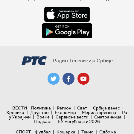
Радио Телевизија Србије
|
|
|
|
ВЕСТИ
Политика
Регион
Свет
Србија данас
|
|
|
|
Хроника
Друштво
Економија
Мерила времена
Рат
|
|
|
|
у Украјини
Време
Сервисне вести
Сматрачница
|
Подкаст
ЕУ могућности 2026
|
|
|
|
СПОРТ
Фудбал
Кошарка
Тенис
Одбојка