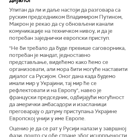
Упитан да ли и даље настоји да разговара са
руским председником Владимиром Путином,
Макрон је рекао да су обновљени канали
комуникације на техничком нивоу, и да је
потребан заједнички европски приступ.
"Не би требало да буде превише саговорника,
потребан је мандат, једноставно
представљање, видећемо како ћемо се
организовати, али мора бити могуће наставити
дијалог са Русијом. Оног дана када будемо
имали мир у Украјини, тај мир ће се
рефлектовати и на Европу", навео је
француски председник, одбијајући могућност
да амерички амбасадори и изасланици
преговарају о датуму приступања Украјине
Европској унији у име Европе.
Оценио је да се рат у Русији налази у завршној
фази, пошто су обе стране због исцрпљености