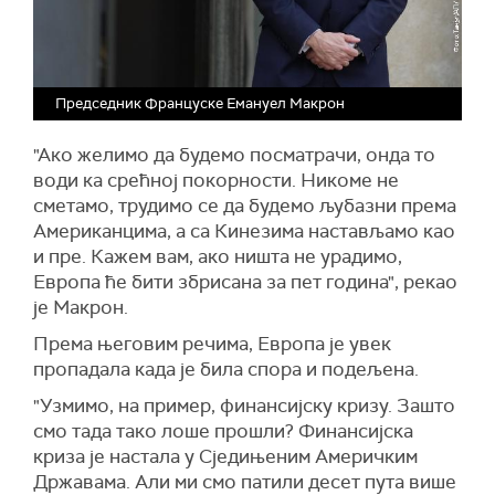
Председник Француске Емануел Макрон
"Ако желимо да будемо посматрачи, онда то
води ка срећној покорности. Никоме не
сметамо, трудимо се да будемо љубазни према
Американцима, а са Кинезима настављамо као
и пре. Кажем вам, ако ништа не урадимо,
Европа ће бити збрисана за пет година", рекао
је Макрон.
Према његовим речима, Европа је увек
пропадала када је била спора и подељена.
"Узмимо, на пример, финансијску кризу. Зашто
смо тада тако лоше прошли? Финансијска
криза је настала у Сједињеним Америчким
Државама. Али ми смо патили десет пута више