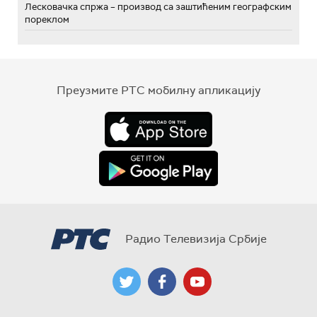
Лесковачка спржа – производ са заштићеним географским
пореклом
Преузмите РТС мобилну апликацију
Радио Телевизија Србије