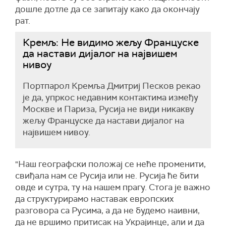
дошле дотле да се запитају како да окончају
рат.
Кремљ: Не видимо жељу Француске
да настави дијалог на највишем
нивоу
Портпарол Кремља Дмитриј Песков рекао
је да, упркос недавним контактима између
Москве и Париза, Русија не види никакву
жељу Француске да настави дијалог на
највишем нивоу.
"Наш географски положај се неће променити,
свиђала нам се Русија или не. Русија ће бити
овде и сутра, ту на нашем прагу. Стога је важно
да структурирамо наставак европских
разговора са Русима, а да не будемо наивни,
да не вршимо притисак на Украјинце, али и да