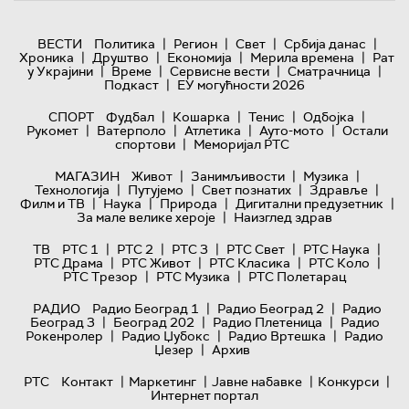
|
|
|
|
ВЕСТИ
Политика
Регион
Свет
Србија данас
|
|
|
|
Хроника
Друштво
Економија
Мерила времена
Рат
|
|
|
|
у Украјини
Време
Сервисне вести
Сматрачница
|
Подкаст
ЕУ могућности 2026
|
|
|
|
СПОРТ
Фудбал
Кошарка
Тенис
Одбојка
|
|
|
|
Рукомет
Ватерполо
Атлетика
Ауто-мото
Остали
|
спортови
Меморијал РТС
|
|
|
МАГАЗИН
Живот
Занимљивости
Музика
|
|
|
|
Технологијa
Путујемо
Свет познатих
Здравље
|
|
|
|
Филм и ТВ
Наука
Природа
Дигитални предузетник
|
За мале велике хероје
Наизглед здрав
|
|
|
|
|
ТВ
РТС 1
РТС 2
РТС 3
РТС Свет
РТС Наука
|
|
|
|
РТС Драма
РТС Живот
РТС Класика
РТС Коло
|
|
РТС Трезор
РТС Музика
РТС Полетарац
|
|
РАДИО
Радио Београд 1
Радио Београд 2
Радио
|
|
|
Београд 3
Београд 202
Радио Плетеница
Радио
|
|
|
Рокенролер
Радио Џубокс
Радио Вртешка
Радио
|
Џезер
Архив
|
|
|
|
РТС
Контакт
Маркетинг
Јавне набавке
Конкурси
Интернет портал