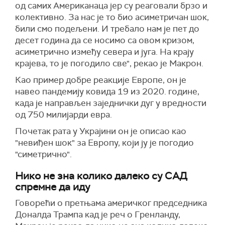
од самих Американаца јер су реаговали брзо и
колективно. За нас је то био асиметричан шок,
били смо подељени. И требало нам је пет до
десет година да се носимо са овом кризом,
асиметрично између севера и југа. На крају
крајева, то је погодило све", рекао је Макрон.
Као пример добре реакције Европе, он је
навео пандемију ковида 19 из 2020. године,
када је направљен заједнички дуг у вредности
од 750 милијарди евра.
Почетак рата у Украјини он је описао као
"невиђен шок" за Европу, који ју је погодио
"симетрично".
Нико не зна колико далеко су САД
спремне да иду
Говорећи о претњама америчког председника
Доналда Трампа кад је реч о Гренланду,