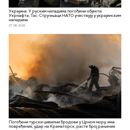
Украјина: У руским нападима погођени објекти
Укрнафта; Тас: Стручњаци НАТО учествују у украјинским
нападима
07. 08. 2026.
Погођени турски цивилни бродови у Црном мору, има
повређених; удар на Краматорск, расте број рањених