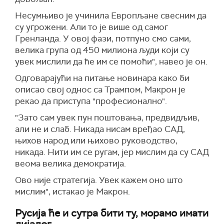
Несумњиво је учинила Европљане свесним да
су угрожени. Али то је више од самог
Гренланда. У овој фази, потпуно смо сами,
велика група од 450 милиона људи који су
увек мислили да ће им се помоћи", навео је он.
Одговарајући на питање новинара како би
описао свој однос са Трампом, Макрон је
рекао да приступа "професионално".
"Зато сам увек пун поштовања, предвидљив,
али не и слаб. Никада нисам вређао САД,
њихов народ или њихово руководство,
никада. Нити им се ругам, јер мислим да су САД
веома велика демократија.
Ово није стратегија. Увек кажем оно што
мислим", истакао је Макрон.
Русија ће и сутра бити ту, морамо имати
дијалог