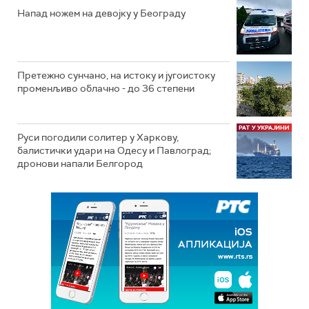
Напад ножем на девојку у Београду
Претежно сунчано, на истоку и југоистоку
променљиво облачно - до 36 степени
Руси погодили солитер у Харкову,
балистички удари на Одесу и Павлоград;
дронови напали Белгород