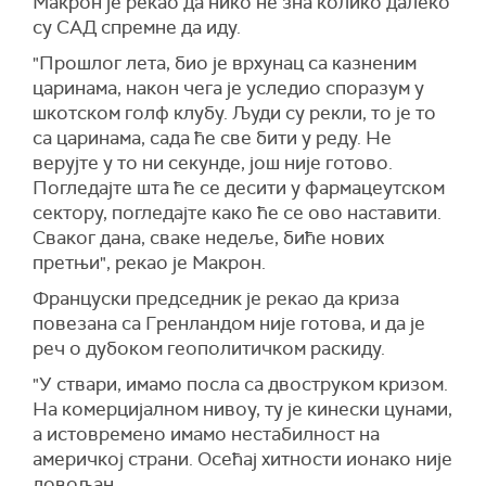
Макрон је рекао да нико не зна колико далеко
су САД спремне да иду.
"Прошлог лета, био је врхунац са казненим
царинама, након чега је уследио споразум у
шкотском голф клубу. Људи су рекли, то је то
са царинама, сада ће све бити у реду. Не
верујте у то ни секунде, још није готово.
Погледајте шта ће се десити у фармацеутском
сектору, погледајте како ће се ово наставити.
Сваког дана, сваке недеље, биће нових
претњи", рекао је Макрон.
Француски председник је рекао да криза
повезана са Гренландом није готова, и да је
реч о дубоком геополитичком раскиду.
"У ствари, имамо посла са двоструком кризом.
На комерцијалном нивоу, ту је кинески цунами,
а истовремено имамо нестабилност на
америчкој страни. Осећај хитности ионако није
довољан.