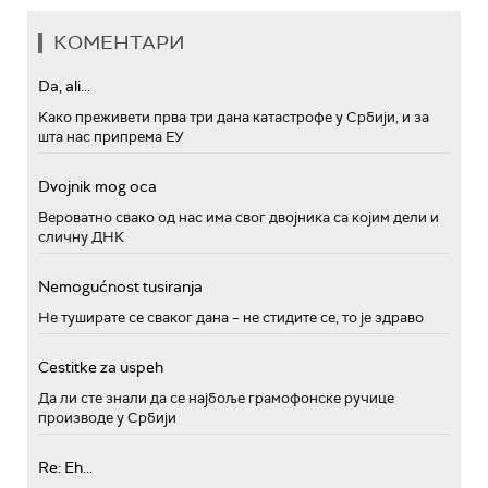
КОМЕНТАРИ
Da, ali...
Како преживети прва три дана катастрофе у Србији, и за
шта нас припрема ЕУ
Dvojnik mog oca
Вероватно свако од нас има свог двојника са којим дели и
сличну ДНК
Nemogućnost tusiranja
Не туширате се сваког дана – не стидите се, то је здраво
Cestitke za uspeh
Да ли сте знали да се најбоље грамофонске ручице
производе у Србији
Re: Eh...