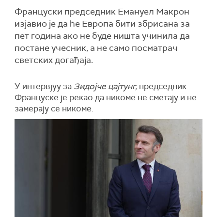
Француски председник Емануел Макрон
изјавио је да ће Европа бити збрисана за
пет година ако не буде ништа учинила да
постане учесник, а не само посматрач
светских догађаја.
У интервјуу за
Зидојче цајтунг,
председник
Француске је рекао да никоме не сметају и не
замерају се никоме.