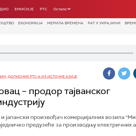
АДИО
ЕМИСИЈЕ
РТС
Остало
РУШТВО
ЕКОНОМИЈА
МЕРИЛА ВРЕМЕНА
РАТ У УКРАЈИНИ
ВРЕМ
ИН, ДОПИСНИК РТС-А ИЗ ИСТОЧНЕ АЗИЈЕ
овац – продор тајванског
индустрију
 и јапански произвођач комерцијалних возила "М
аједничко предузеће за производњу електричних а