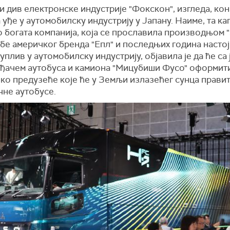
и див електронске индустрије "Фокскон", изгледа, кон
 уђе у аутомобилску индустрију у Јапану. Наиме, та к
 богата компанија, која се прославила производњом "
бе америчког бренда "Епл" и последњих година настој
уплив у аутомобилску индустрију, објавила је да ће са
ђачем аутобуса и камиона "Мицубиши Фусо" оформит
ко предузеће које ће у Земљи излазећег сунца прави
чне аутобусе.