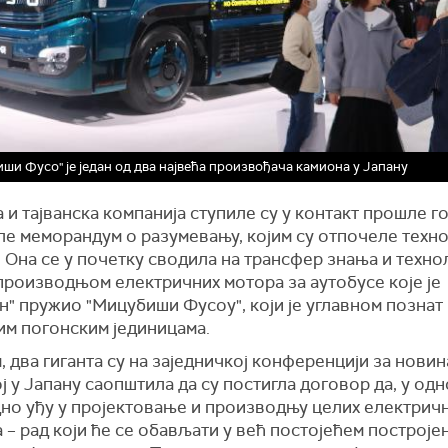
ши Фусо" је један од два највећа произвођача камиона у Јапану
 и тајванска компанија ступиле су у контакт прошле г
ле меморандум о разумевању, којим су отпочеле техн
 Она се у почетку сводила на трансфер знања и технол
производњом електричних мотора за аутобусе које је
" пружио "Мицубиши Фусоу", који је углавном познат
им погонским јединицама.
 два гиганта су на заједничкој конференцији за нови
 у Јапану саопштила да су постигла договор да, у одн
дно уђу у пројектовање и производњу целих електрич
 – рад који ће се обављати у већ постојећем построје