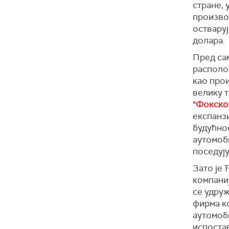
стране, 
произво
оствару
долара.
Пред сам
располож
као про
велику т
"Фокскон
експанзи
будућно
аутомоб
поседуј
Зато је
компаниј
се удруж
фирма к
аутомоби
испоста