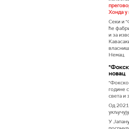
прегово
Хонда у
Секи и "
ће фабри
и за изв
Кавасаки
власништ
Немац.
"Фокск
новац
"Фокскон
године с
света и
Од 2021.
укључују
У Јапану
посрнул