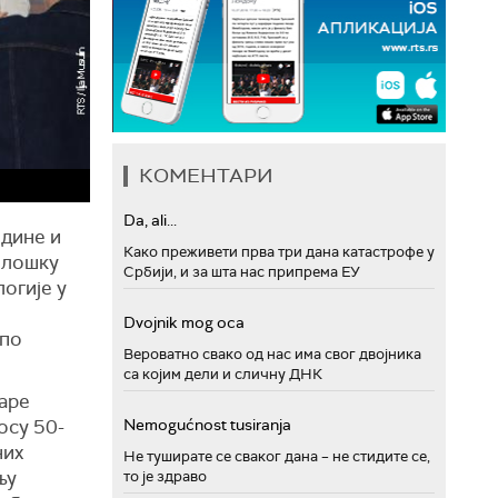
КОМЕНТАРИ
Da, ali...
одине и
Како преживети прва три дана катастрофе у
олошку
Србији, и за шта нас припрема ЕУ
огије у
Dvojnik mog oca
 по
Вероватно свако од нас има свог двојника
са којим дели и сличну ДНК
наре
осу 50-
Nemogućnost tusiranja
них
Не туширате се сваког дана – не стидите се,
њу
то је здраво