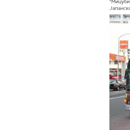
"Мицубиш
Јапанско