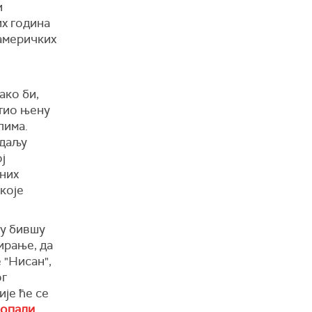
и
х година
 америчких
ако би,
стио њену
лима.
а даљу
ј
них
које
ју бившу
ирање, да
 "Нисан",
ог
ије ће се
ропали