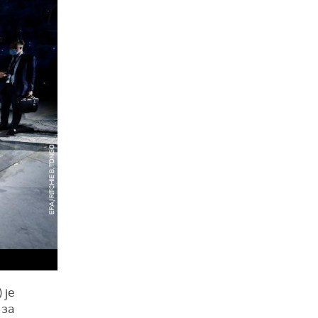
 је
 за