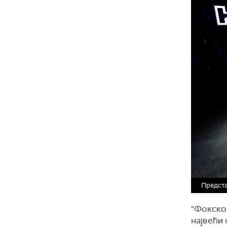
Предста
"Фокскон
највећи 