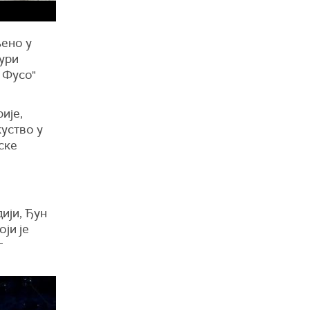
љено у
тури
 Фусо"
рије,
куство у
ске
ији, Ђун
оји је
г