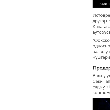
Градски
Истоврем
другој п
Канагав
аутобус
"Фокскон
односно,
развоју 
муштериј
Продор
Важну ул
Секи, ја
сада у "
конглом