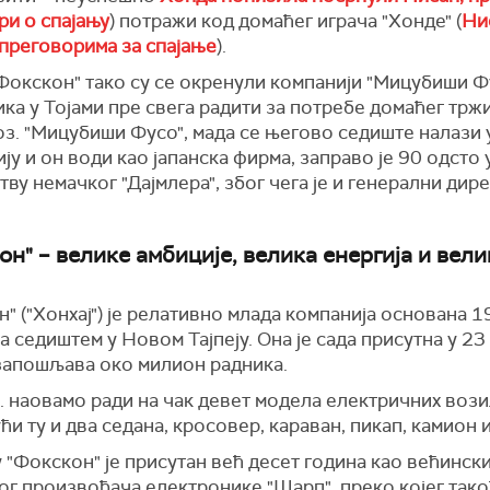
ри о спајању
) потражи код домаћег играча "Хонде" (
Ни
 преговорима за спајање
).
Фокскон" тако су се окренули компанији "Мицубиши Фу
ка у Тојами пре свега радити за потребе домаћег трж
оз. "Мицубиши Фусо", мада се његово седиште налази 
ју и он води као јапанска фирма, заправо је 90 одсто 
ву немачког "Дајмлера", због чега је и генерални дир
он" – велике амбиције, велика енергија и вели
" ("Хонхај") је релативно млада компанија основана 1
а седиштем у Новом Тајпеју. Она је сада присутна у 2
 запошљава око милион радника.
 наовамо ради на чак девет модела електричних вози
ћи ту и два седана, кросовер, караван, пикап, камион 
 "Фокскон" је присутан већ десет година као већинск
ог произвођача електронике "Шарп", преко којег так