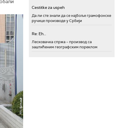
 обали
Cestitke za uspeh
Да ли сте знали да се најбоље грамофонске
ручице производе у Србији
Re: Eh...
Лесковачка спржа – производ са
заштићеним географским пореклом