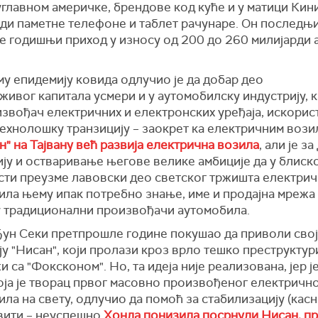
углавном америчке, брендове код куће и у матици Кин
ди паметне телефоне и таблет рачунаре. Он последњи
је годишњи приход у износу од 200 до 260 милијарди
у епидемију ковида одлучио је да добар део
ивог капитала усмери и у аутомобилску индустрију, к
извођач електричних и електронских уређаја, искори
ехнолошку транзицију – заокрет ка електричним вози
" на Тајвану већ развија електрична возила
, али је з
ју и остваривање његове велике амбиције да у блиско
сти преузме лавовски део светског тржишта електрич
ила њему ипак потребно знање, име и продајна мрежа 
у традиционални произвођачи аутомобила.
 Ђун Секи претпрошле године покушао да приволи сво
у "Нисан", који пролази кроз врло тешко преструктур
и са "Фоксконом". Но, та идеја није реализована, јер је
оја је творац првог масовно произвођеног електричн
ла на свету, одлучио да помоћ за стабилизацију (касн
вити – неуспешно
Хонда понизила посрнули Нисан, п