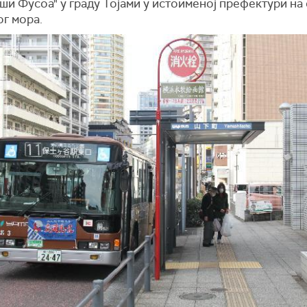
и Фусоа" у граду Тојами у истоименој префектури на
г мора.