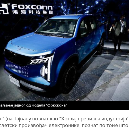
вљање једног од модела "Фокскона"
" (на Тајвану познат као "Хонхај прецизна индустрија")
светски произвођач електронике, познат по томе што