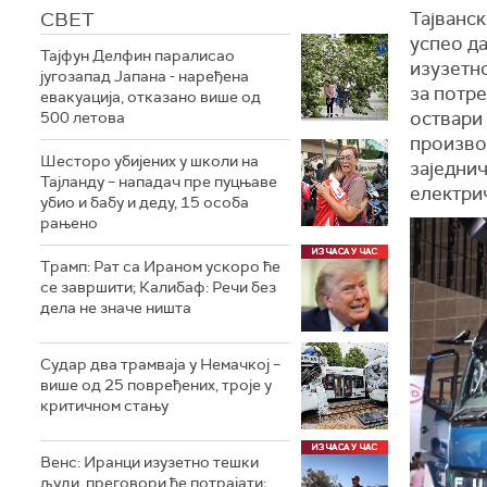
СВЕТ
Тајванск
успео да
Тајфун Делфин паралисао
изузетно
југозапад Јапана - наређена
за потре
евакуација, отказано више од
оствари 
500 летова
произво
Шесторо убијених у школи на
заједнич
Тајланду – нападач пре пуцњаве
електри
убио и бабу и деду, 15 особа
рањено
Трамп: Рат са Ираном ускоро ће
се завршити; Калибаф: Речи без
дела не значе ништа
Судар два трамваја у Немачкој –
више од 25 повређених, троје у
критичном стању
Венс: Иранци изузетно тешки
људи, преговори ће потрајати;