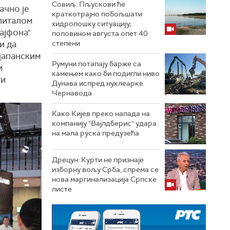
Совиљ: Пљускови ће
ачно је
краткотрајно побољшати
апиталом
хидролошку ситуацију;
ајфона"
половином августа опет 40
и да
степени
 јапанским
Румуни потапају барже са
и
камењем како би подигли ниво
ти
Дунава испред нуклеарке
Чернавода
Како Кијев преко напада на
компанију "Вајлдберис" удара
на мала руска предузећа
Дрецун: Курти не признаје
изборну вољу Срба, спрема се
нова маргинализација Српске
листе