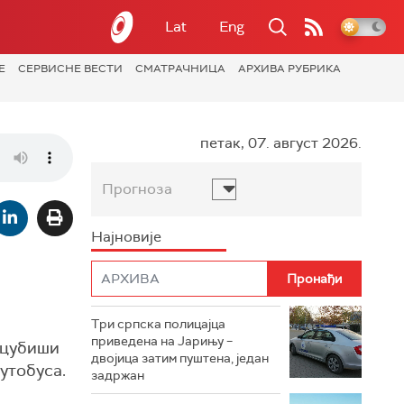
Lat
Eng
Е
СЕРВИСНЕ ВЕСТИ
СМАТРАЧНИЦА
АРХИВА РУБРИКА
петак, 07. август 2026.
Прогноза
Најновије
Три српска полицајца
приведена на Јарињу –
ицубиши
двојица затим пуштена, један
утобуса.
задржан