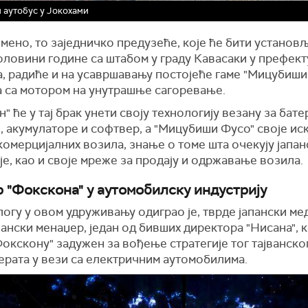
 аутобус у Јокохами
ено, то заједничко предузеће, које ће бити установ
оловини године са штабом у граду Кавасаки у префек
а, радиће и на усавршавању постојеће гаме "Мицубиши
а са мотором на унутрашње сагоревање.
" ће у тај брак унети своју технологију везану за бате
 акумулаторе и софтвер, а "Мицубиши Фусо" своје ис
комерцијалних возила, знање о томе шта очекују јапан
е, као и своје мреже за продају и одржавање возила.
 "Фокскона" у аутомобилску индустрију
огу у овом удруживању одиграо је, тврде јапански мед
пански менаџер, један од бивших директора "Нисана", к
Фокскону" задужен за вођење стратегије тог тајванско
ерата у вези са електричним аутомобилима.