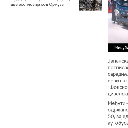
две експлозије код Ормуза
"Мицуби
Јапанска
потписа
сарадњу.
вези са 
"Фокскон
дизелск
Међутим,
одржаној
50, заје
аутобуса