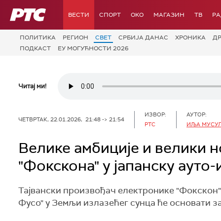
РТС
ВЕСТИ
СПОРТ
OKO
МАГАЗИН
ТВ
Р
ПОЛИТИКА
РЕГИОН
СВЕТ
СРБИЈА ДАНАС
ХРОНИКА
Д
ПОДКАСТ
ЕУ МОГУЋНОСТИ 2026
Читај ми!
ИЗВОР:
АУТОР:
ЧЕТВРТАК, 22.01.2026, 21:48 -> 21:54
РТС
ИЉА МУСУЛ
Велике амбиције и велики н
"Фокскона" у јапанску ауто-
Тајвански произвођач електронике "Фокскон"
Фусо" у Земљи излазећег сунца ће основати з