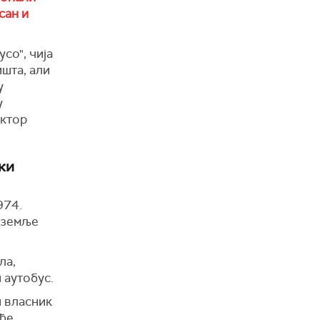
сан и
со", чија
ишта, али
у
у
ектор
ки
974.
3 земље
ла,
и аутобус.
и власник
ође