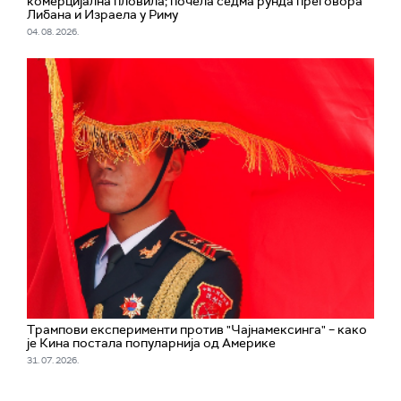
комерцијална пловила; почела седма рунда преговора
Либана и Израела у Риму
04. 08. 2026.
Трампови експерименти против "Чајнамексинга" – како
је Кина постала популарнија од Америке
31. 07. 2026.