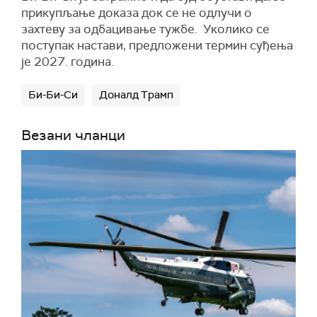
прикупљање доказа док се не одлучи о
захтеву за одбацивање тужбе. Уколико се
поступак настави, предложени термин суђења
је 2027. година.
Би-Би-Си
Доналд Трамп
Везани чланци