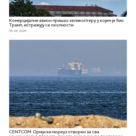
Комерцијални авион пришао хеликоптеру у којем је био
Трамп, истражују се околности
05. 08. 2026.
CENTCOM: Ормуски мореуз отворен за сва