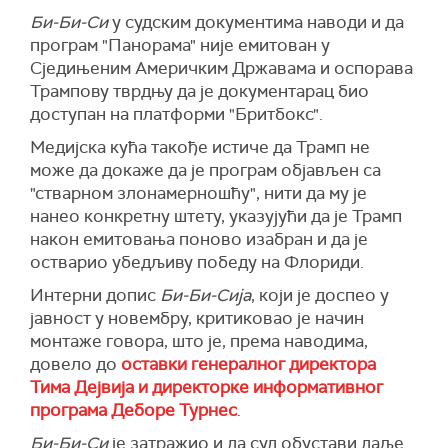
Би-Би-Си
у судским документима наводи и да
програм "Панорама" није емитован у
Сједињеним Америчким Државама и оспорава
Трампову тврдњу да је документарац био
доступан на платформи "Бритбокс".
Медијска кућа такође истиче да Трамп не
може да докаже да је програм објављен са
"стварном злонамерношћу", нити да му је
нанео конкретну штету, указујући да је Трамп
након емитовања поново изабран и да је
остварио убедљиву победу на Флориди.
Интерни допис
Би-Би-Сија
, који је доспео у
јавност у новембру, критиковао је начин
монтаже говора, што је, према наводима,
довело до
оставки генералног директора
Тима Дејвија и директорке информативног
програма Деборе Турнес
.
Би-Би-Си
је затражио и да суд обустави даље