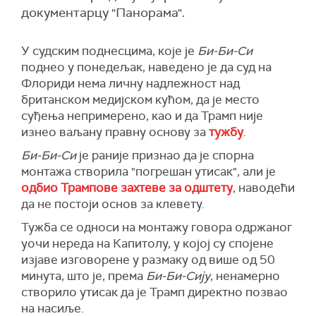
документарцу "Панорама".
У судским поднесцима, које је
Би-Би-Си
поднео у понедељак, наведено је да суд на
Флориди нема личну надлежност над
британском медијском кућом, да је место
суђења непримерено, као и да Трамп није
изнео ваљану правну основу за
тужбу
.
Би-Би-Си
је раније признао да је спорна
монтажа створила "погрешан утисак", али је
одбио Трампове захтеве за одштету
, наводећи
да не постоји основ за клевету.
Тужба се односи на монтажу говора одржаног
уочи нереда на Капитолу, у којој су спојене
изјаве изговорене у размаку од више од 50
минута, што је, према
Би-Би-Сију
, ненамерно
створило утисак да је Трамп директно позвао
на насиље.