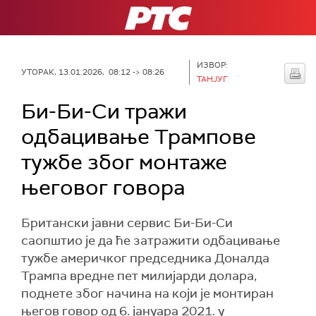
РТС
ИЗВОР:
УТОРАК, 13.01.2026, 08:12 -> 08:26
ТАНЈУГ
Би-Би-Си тражи
одбацивање Трампове
тужбе због монтаже
његовог говора
Британски јавни сервис Би-Би-Си
саопштио је да ће затражити одбацивање
тужбе америчког председника Доналда
Трампа вредне пет милијарди долара,
поднете због начина на који је монтиран
његов говор од 6. јануара 2021. у