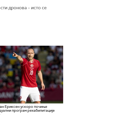
сти дронова – исто се
ан Ериксен ускоро почиње
уални програм рехабилитације