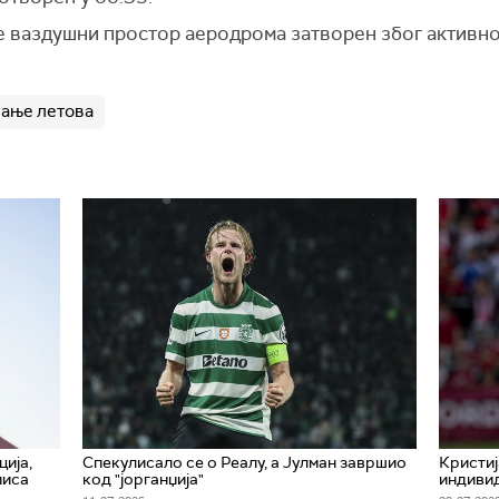
је ваздушни простор аеродрома затворен због активно
вање летова
ција,
Спекулисало се о Реалу, а Јулман завршио
Кристиј
писа
код "јорганџија"
индивид