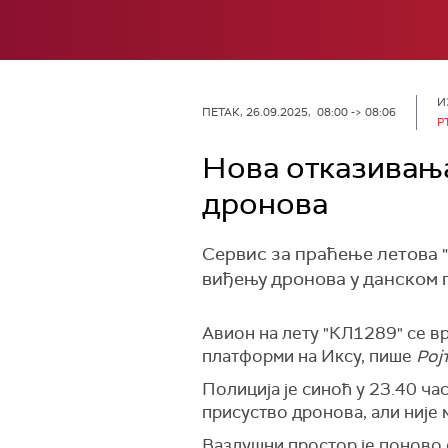
И
ПЕТАК, 26.09.2025, 08:00 -> 08:06
Р
Нова отказивања
дронова
Сервис за праћење летова "
виђењу дронова у данском 
Авион на лету "КЛ1289" се вр
платформи на Иксу, пише
Рој
Полиција је синоћ у 23.40 ч
присуство дронова, али није 
Ваздушни простор је поново 