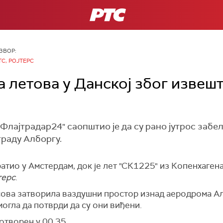
РТС
ЗВОР:
ТС, РОЈТЕРС
 летова у Данској због извешт
Флајтрадар24" саопштио је да су рано јутрос забе
граду Алборгу.
атио у Амстердам, док је лет "СК1225" из Копенхагена
терс
.
асова затворила ваздушни простор изнад аеродрома А
могла да потврди да су они виђени.
отворен у 00.35.