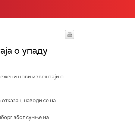
аја о упаду
лежени нови извештаји о
 отказан, наводи се на
лборг због сумње на