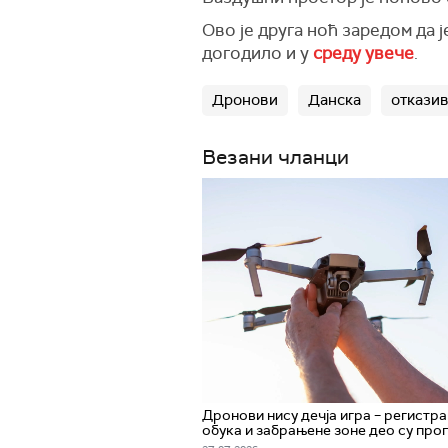
Ово је друга ноћ заредом да 
догодило и у
среду увече
.
Дронови
Данска
откази
Везани чланци
Дронови нису дечја игра – регистра
обука и забрањене зоне део су про