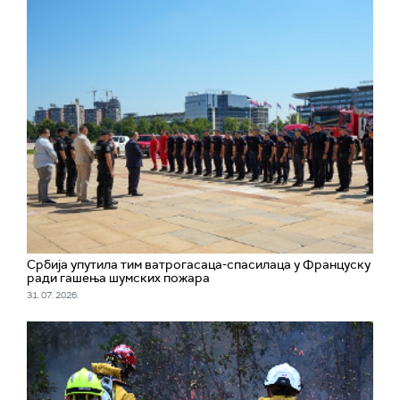
Србија упутила тим ватрогасаца-спасилаца у Француску
ради гашења шумских пожара
31. 07. 2026.