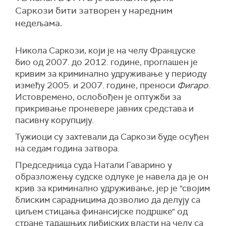
Саркози бити затворен у наредним
недељама.
Никола Саркози, који је на челу Француске
био од 2007. до 2012. године, проглашен је
кривим за криминално удруживање у периоду
између 2005. и 2007. године, преноси
Фигаро
.
Истовремено, ослобођен је оптужби за
прикривање проневере јавних средстава и
пасивну корупцију.
Тужиоци су захтевали да Саркози буде осуђен
на седам година затвора.
Председница суда Натали Гаварино у
образложењу судске одлуке је навела да је он
крив за криминално удруживање, јер је "својим
блиским сарадницима дозволио да делују са
циљем стицања финансијске подршке" од
стране тадашњих либијских власти на челу са