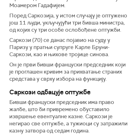
Моамером Гадафијем.
Поред Саркозија, у истом случају је оптужено
још 11 људи, укључујући три бивша министра,
од којих су три особе ослобођене оптужби.
Саркози (70) се данас појавио на суду у
Паризу у пратњи супруге Карле Бруни-
Саркози, као и њихове тројице синова.
Он је први бивши француски председник који
је проглашен кривим за прихватање страних
средстава у сврху избора на функцију.
Саркози одбацује оптужбе
Бивши француски председник има право
жалбе, што би привремено обуставило
извршење евентуалне казне. Саркози је
негирао све оптужбе, а тужиоци су затражили
казну затвора од седам година.