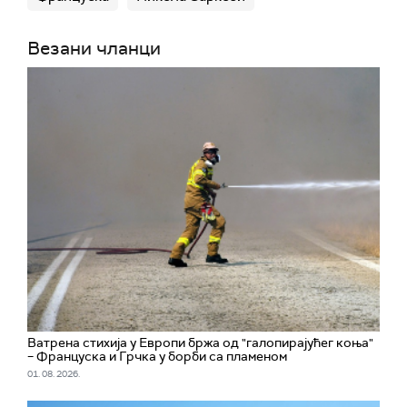
Везани чланци
Ватрена стихија у Европи бржа од "галопирајућег коња"
– Француска и Грчка у борби са пламеном
01. 08. 2026.