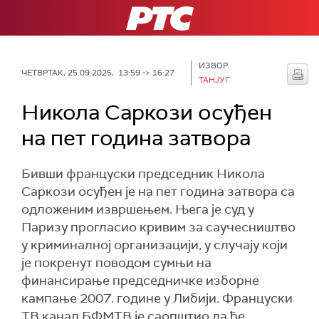
РТС
ИЗВОР:
ЧЕТВРТАК, 25.09.2025, 13:59 -> 16:27
ТАНЈУГ
Никола Саркози осуђен
на пет година затвора
Бивши француски председник Никола
Саркози осуђен је на пет година затвора са
одложеним извршењем. Њега је суд у
Паризу прогласио кривим за саучесништво
у криминалној организацији, у случају који
је покренут поводом сумњи на
финансирање председничке изборне
кампање 2007. године у Либији. Француски
ТВ канал БФМТВ је саопштио да ће