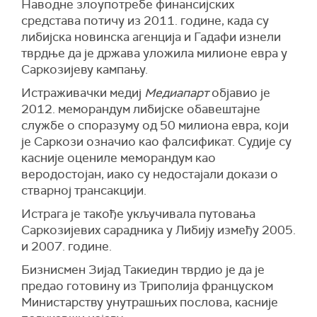
Наводне злоупотребе финансијских
средстава потичу из 2011. године, када су
либијска новинска агенција и Гадафи изнели
тврдње да је држава уложила милионе евра у
Саркозијеву кампању.
Истраживачки медиј
Медиапарт
објавио је
2012. меморандум либијске обавештајне
службе о споразуму од 50 милиона евра, који
је Саркози означио као фалсификат. Судије су
касније оцениле меморандум као
веродостојан, иако су недостајали докази о
стварној трансакцији.
Истрага је такође укључивала путовања
Саркозијевих сарадника у Либију између 2005.
и 2007. године.
Бизнисмен Зијад Такиедин тврдио је да је
предао готовину из Триполија француском
Министарству унутрашњих послова, касније