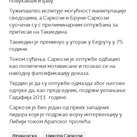
повукавши изјаву.
Тужилаштво испитује могућност манипулације
сведоцима, а Саркози и Бруни-Саркози
суочени су с прелиминарним оптужбама за
притисак на Такиедина.
Такиедин је преминуо у уторак у Бејруту у 75.
години.
Током суђења, Саркози је оптужбе одбацио
као политички мотивисане и позвао се на
наводну фалсификацију доказа.
Тврдио је да су оптужбе одмазда због његове
одлуке да, као председник, подржи уклањање
Гадафија 2011. године.
Саркози је био један од првих западних
лидера који је подржао војну интервенцију у
Либији током Арапског пролећа.
Француска
Никола Саркози