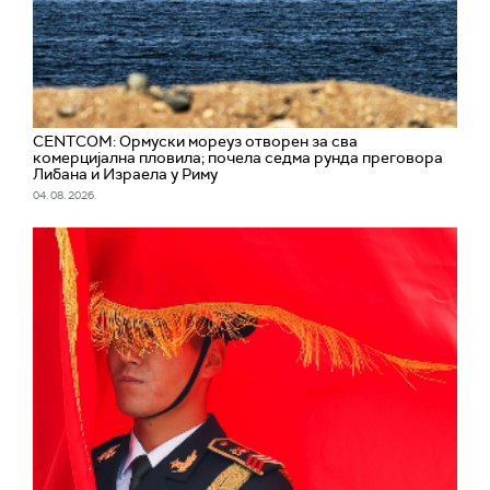
CENTCOM: Ормуски мореуз отворен за сва
комерцијална пловила; почела седма рунда преговора
Либана и Израела у Риму
04. 08. 2026.