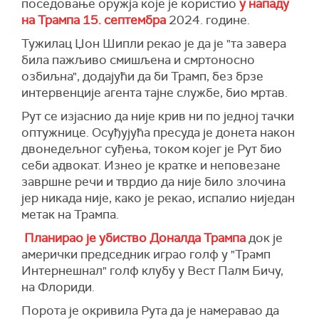
поседовање оружја које је користио
у нападу
на Трампа 15. септембра
2024. године.
Тужилац Џон Шипли рекао је да је "та завера
била пажљиво смишљена и смртоносно
озбиљна", додајући да би Трамп, без брзе
интервенције агента тајне службе, био мртав.
Рут се изјаснио да није крив ни по једној тачки
оптужнице. Осуђујућа пресуда је донета након
двонедељног суђења, током којег је Рут био
себи адвокат. Изнео је кратке и неповезане
завршне речи и тврдио да није било злочина
јер никада није, како је рекао, испалио ниједан
метак на Трампа.
Планирао је убиство Доналда Трампа
док је
амерички председник играо голф у "Трамп
Интернешнал" голф клубу у Вест Палм Бичу,
на Флориди.
Порота је окривила Рута да је намеравао да