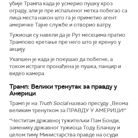
убије Трампа када је усмерио пушку кроз
ограду, али је пре испаљеног метка побегао са
лица места након што га је приметио агент
америчке Тајне службе и отворио ватру.
Тужиоци су навели да је Рут месецима пратио
Трампово кретање пре него што је кренуо у
акцију.
Ухапшен је када је покушао да побегне, а
током истраге пронађена је пушка, панцир и
видео камера.
Трамп: Велики тренутак за правду у
Америци
Трамп је на
Truth Social
назвао пресуду „Веома
великим тренутком за ПРАВДУ У АМЕРИЦИ!“
"Честитам државној тужитељки Пам Бонди,
заменику државног тужиоца Тоду Бланшу и
целом тиму Министарства правде на осуди