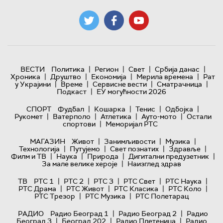
|
|
|
|
ВЕСТИ
Политика
Регион
Свет
Србија данас
|
|
|
|
Хроника
Друштво
Економија
Мерила времена
Рат
|
|
|
|
у Украјини
Време
Сервисне вести
Сматрачница
|
Подкаст
ЕУ могућности 2026
|
|
|
|
СПОРТ
Фудбал
Кошарка
Тенис
Одбојка
|
|
|
|
Рукомет
Ватерполо
Атлетика
Ауто-мото
Остали
|
спортови
Меморијал РТС
|
|
|
МАГАЗИН
Живот
Занимљивости
Музика
|
|
|
|
Технологијa
Путујемо
Свет познатих
Здравље
|
|
|
|
Филм и ТВ
Наука
Природа
Дигитални предузетник
|
За мале велике хероје
Наизглед здрав
|
|
|
|
|
ТВ
РТС 1
РТС 2
РТС 3
РТС Свет
РТС Наука
|
|
|
|
РТС Драма
РТС Живот
РТС Класика
РТС Коло
|
|
РТС Трезор
РТС Музика
РТС Полетарац
|
|
РАДИО
Радио Београд 1
Радио Београд 2
Радио
|
|
|
Београд 3
Београд 202
Радио Плетеница
Радио