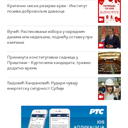
Критично ниске резерве крви - Институт
позива добровољне даваоце
Вучић: Расписивање избора у наредним
данима или недељама, поднећу оставку пре
кампање
Прекинута конститутивна седница у
Приштини – Курти нема кандидата, тражио
додатно време
Ђедовић Хандановић: Рудари чувају
енергетску сигурност Србије