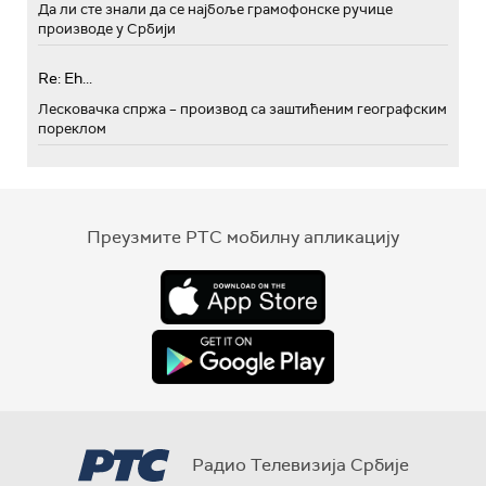
Да ли сте знали да се најбоље грамофонске ручице
производе у Србији
Re: Eh...
Лесковачка спржа – производ са заштићеним географским
пореклом
Преузмите РТС мобилну апликацију
Радио Телевизија Србије