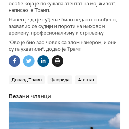
особе која је покушала атентат на мој живот",
написао је Трамп.
Навео је да је суђење било педантно вођено,
захвалио се судији и пороти на њиховом
времену, професионализму и стрпљењу.
"Ово је био зао човек са злом намером, и они
су га ухватили", додао је Трамп.
Доналд Трамп
Флорида
Атентат
Везани чланци