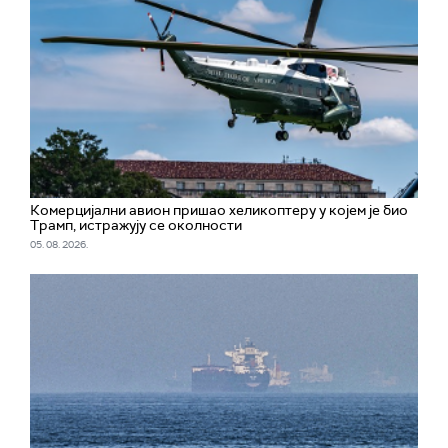
Комерцијални авион пришао хеликоптеру у којем је био
Трамп, истражују се околности
05. 08. 2026.