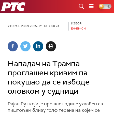
РТС
ИЗВОР:
УТОРАК, 23.09.2025, 21:13 -> 00:24
ЕН-БИ-СИ
Нападач на Трампа
проглашен кривим па
покушао да се избоде
оловком у судници
Рајан Рут који је прошле године ухваћен са
пиштољем близу голф терена на којем се