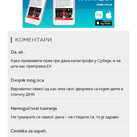
КОМЕНТАРИ
Da, ali...
Како преживети прва три дана катастрофе у Србији, и за
шта нас припрема ЕУ
Dvojnik mog oca
Вероватно свако од нас има свог двојника са којим дели и
сличну ДНК
Nemogućnost tusiranja
Не туширате се сваког дана – не стидите се, то је здраво
Cestitke za uspeh