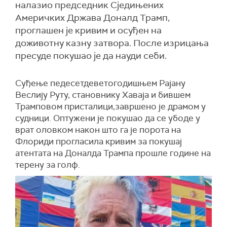
налазио председник Сједињених
Америчких Држава Доналд Трамп,
проглашен је кривим и осуђен на
доживотну казну затвора. После изрицања
пресуде покушао је да науди себи.
Суђење педесетдеветогодишњем Рајану
Веслију Руту, становнику Хаваја и бившем
Трамповом присталици,завршено је драмом у
судници. Оптужени је покушао да се убоде у
врат оловком након што га је порота на
Флориди прогласила кривим за покушај
атентата на Доналда Трампа прошле године на
терену за голф.