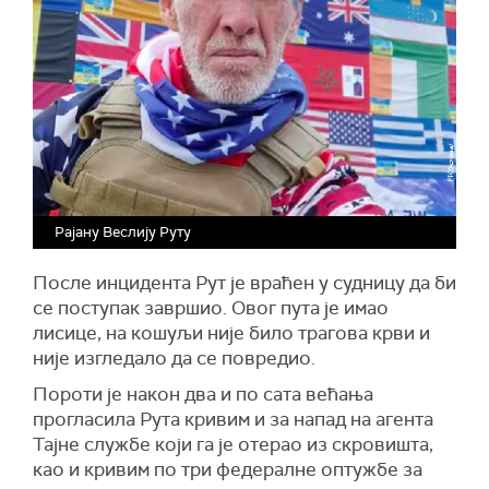
Рајану Веслију Руту
После инцидента Рут је враћен у судницу да би
се поступак завршио. Овог пута је имао
лисице, на кошуљи није било трагова крви и
није изгледало да се повредио.
Пороти је након два и по сата већања
прогласила Рута кривим и за напад на агента
Тајне службе који га је отерао из скровишта,
као и кривим по три федералне оптужбе за