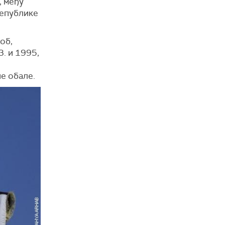
, међу
Републике
об,
. и 1995,
не обале.