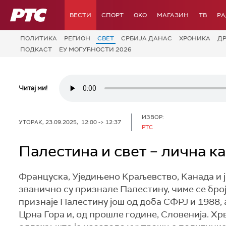
РТС
ВЕСТИ
СПОРТ
OKO
МАГАЗИН
ТВ
Р
ПОЛИТИКА
РЕГИОН
СВЕТ
СРБИЈА ДАНАС
ХРОНИКА
Д
ПОДКАСТ
ЕУ МОГУЋНОСТИ 2026
Читај ми!
ИЗВОР:
УТОРАК, 23.09.2025, 12:00 -> 12:37
РТС
Палестина и свет – лична к
Француска, Уједињено Краљевство, Канада и 
званично су признале Палестину, чиме се број 
признаје Палестину још од доба СФРЈ и 1988,
Црна Гора и, од прошле године, Словенија. Хр