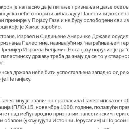
крон је нагласио да је питање признања и даље осетљ
анцуска неће отворити амбасаду у Палестини док се н
и примирје у Појасу Газе и не буду ослобођени сви и
оци које је Хамас заробио.
 стране, Израел и Сједињене Америчке Државе осудил
признања Палестине, називајући их "награђивањем тер
 Премијер Израела Бенјамин Нетанјаху поручио је да "
 палестинску државу треба да знају да се то у стварно
и".
инска држава неће бити успостављена западно од рек
 је Нетанјаху.
Палестину је званично прогласила Палестинска осло
ција (ПЛО) 15. новембра 1988. године, полажући пра
итет над међународно признатим палестинским терито
м обалом (укључујући Источни Јерусалим) и Појасом Г