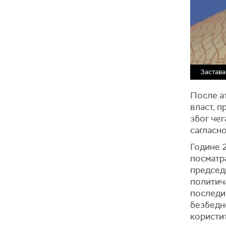
Застава
После ат
власт, п
због че
сагласн
Године 2
посматра
председ
политича
последи
безбедно
користит