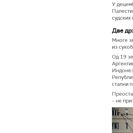
У децем
Палестин
судских 
Две др
Многе з
из сукоб
Од 19 зе
Аргентин
Индонези
Републик
стални п
Преостал
– не при