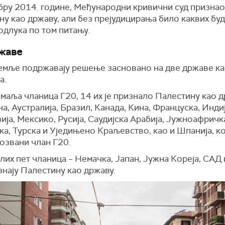
бру 2014. године, Међународни кривични суд признао
у као државу, али без прејудицирања било каквих бу
одлука по том питању.
жаве
емље подржавају решење засновано на две државе ка
а.
маља чланица Г20, 14 их је признало Палестину као д
а, Аустралија, Бразил, Канада, Кина, Француска, Индиј
ја, Мексико, Русија, Саудијска Арабија, Јужноафричк
а, Турска и Уједињено Краљевство, као и Шпанија, кој
озвани члан Г20.
их пет чланица – Немачка, Јапан, Јужна Кореја, САД 
знају Палестину као државу.