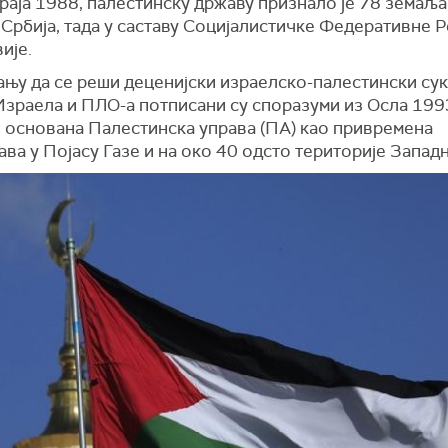
раја 1988, палестинску државу признало је 78 земаља
 Србија, тада у саставу Социјалистичке Федеративне 
ије.
ању да се реши деценијски израелско-палестински сук
Израела и ПЛО-а потписани су споразуми из Осла 1993
е основана Палестинска управа (ПА) као привремена
ва у Појасу Газе и на око 40 одсто територије Запад