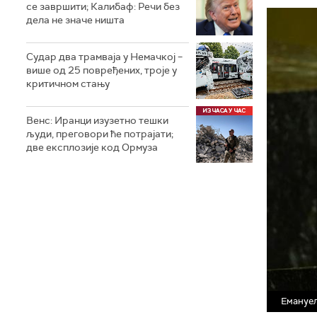
се завршити; Калибаф: Речи без
дела не значе ништа
Судар два трамваја у Немачкој –
више од 25 повређених, троје у
критичном стању
Венс: Иранци изузетно тешки
људи, преговори ће потрајати;
две експлозије код Ормуза
Емануел