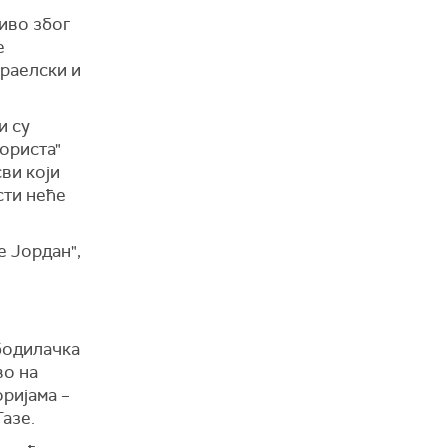
иво због
е
зраелски и
и су
ориста"
сви који
сти неће
е Јордан",
бодилачка
во на
ријама –
азе.