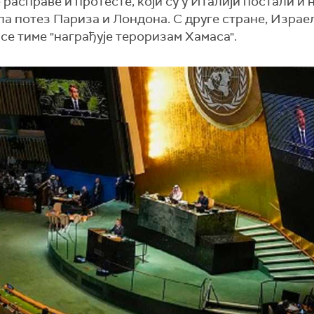
расправе и протесте, који су у Италији постали и 
ла потез Париза и Лондона. С друге стране, Израе
 се тиме "награђује тероризам Хамаса".