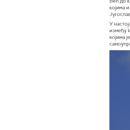
Већ до к
којима и
Југослав
У настој
између 
којима ј
самоупра