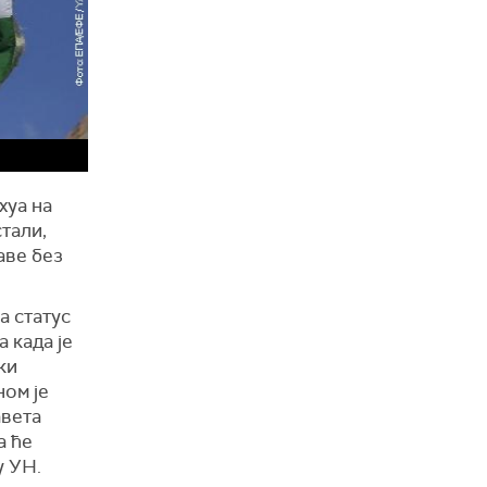
хуа на
тали,
аве без
а статус
 када је
ки
ном је
авета
а ће
у УН.