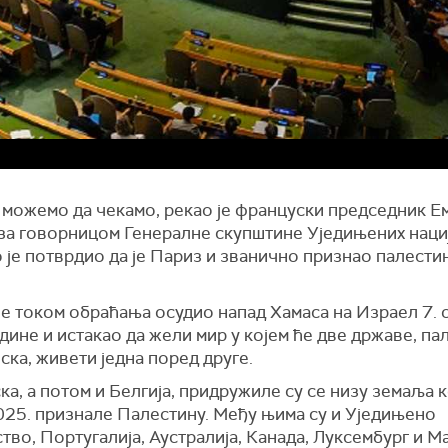
 можемо да чекамо, рекао је француски председник Е
за говорницом Генералне скупштине Уједињених нациј
 је потврдио да је Париз и званично признао палести
је током обраћања осудио напад Хамаса на Израел 7. 
дине и истакао да жели мир у којем ће две државе, па
ска, живети једна поред друге.
а, а потом и Белгија, придружиле су се низу земаља к
025. признале Палестину. Међу њима су и Уједињено
во, Португалија, Аустралија, Канада, Луксембург и Ма