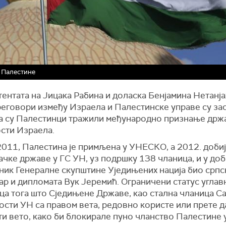
 Палестине
ентата на Јицака Рабина и доласка Бенјамина Нетанја
реговори између Израела и Палестинске управе су зас
га су Палестинци тражили међународно признање држ
ости Израела.
011, Палестина је примљена у УНЕСКО, а 2012. добиј
чке државе у ГС УН, уз подршку 138 чланица, и у доба
ник Генералне скупштине Уједињених нација био српс
р и дипломата Вук Јеремић. Ограничени статус углав
ца тога што Сједињене Државе, као стална чланица С
сти УН са правом вета, редовно користе или прете д
и вето, како би блокирале пуно чланство Палестине 