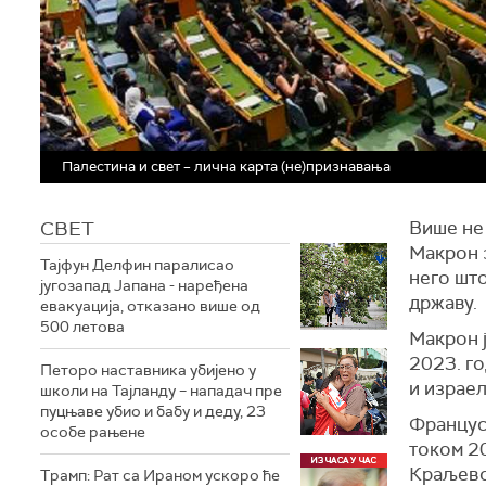
Палестина и свет – лична карта (не)признавања
СВЕТ
Више не
Макрон 
Тајфун Делфин паралисао
него што
југозапад Јапана - наређена
државу.
евакуација, отказано више од
500 летова
Макрон 
2023. го
Петоро наставника убијено у
и израел
школи на Тајланду – нападач пре
пуцњаве убио и бабу и деду, 23
Француск
особе рањене
током 2
Краљевст
Трамп: Рат са Ираном ускоро ће