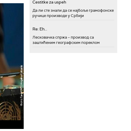
Cestitke za uspeh
Да ли сте знали да се најбоље грамофонске
ручице производе у Србији
Re: Eh...
Лесковачка спржа – производ са
заштићеним географским пореклом