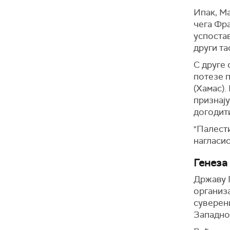
Ипак, Ма
чега Фр
успостав
други та
С друге
потезе 
(Хамас).
признају
догодит
"Палест
нагласио
Генеза
Државу 
организа
суверен
Западно