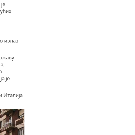
 је
дућих
о излаз
ржаву –
а,
а
а је
и Италија