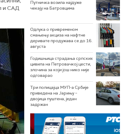
насилни,
Путничка возила најдуже
л и САД
чекају на Батровцима
Одлука о привременом
смањењу акциза на нафтне
деривате продужава се до 16.
августа
Годишњица страдања српских
цивила на Петровачкој цести,
злочина за који још нико није
одговарао
Три полицајца МУП-а Србије
приведена на Јарињу –
двојица пуштена, један
задржан