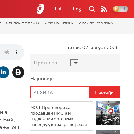
Lat
Eng
Е
СЕРВИСНЕ ВЕСТИ
СМАТРАЧНИЦА
АРХИВА РУБРИКА
петак, 07. август 2026.
Прогноза
Најновије
МОЛ: Преговори са
ија
продавцем НИС-а и
и БиХ,
надлежним органима
напредују ка завршној фази
ању још