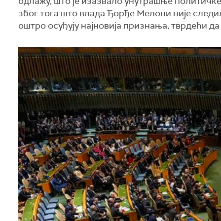
одлажу, што је изазвало унутрашње политичке 
због тога што влада Ђорђе Мелони није следи
оштро осуђују најновија признања, тврдећи да