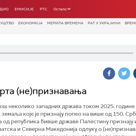
АДИО
ЕМИСИЈЕ
РТС
Остало
РУШТВО
ЕКОНОМИЈА
МЕРИЛА ВРЕМЕНА
РАТ У УКРАЈИНИ
ВРЕМ
арта (не)признавања
још неколико западних држава током 2025. године
земаља које је признају попео на више од 150. Срб
 а од република бивше државе Палестину признају 
ватска и Северна Македонија одлуку о (не)признав