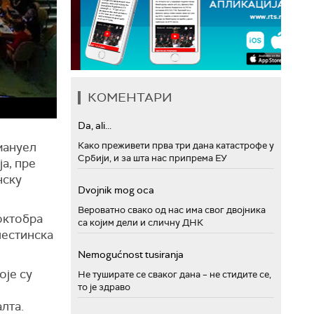
КОМЕНТАРИ
Da, ali...
мануел
Како преживети прва три дана катастрофе у
Србији, и за шта нас припрема ЕУ
а, пре
нску
Dvojnik mog oca
Вероватно свако од нас има свог двојника
октобра
са којим дели и сличну ДНК
лестинска
Nemogućnost tusiranja
оје су
Не туширате се сваког дана – не стидите се,
то је здраво
лта.