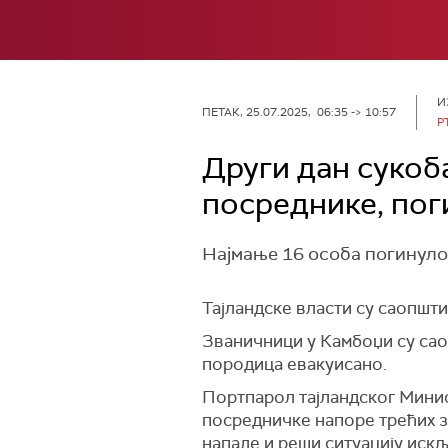
И
ПЕТАК, 25.07.2025, 06:35 -> 10:57
Р
Други дан сукоб
посреднике, пог
Најмање 16 особа погинуло ј
Тајландске власти су саопшти
Званичници у Камбоџи су саоп
породица евакуисано.
Портпарол тајландског Минис
посредничке напоре трећих з
нападе и реши ситуацију иск