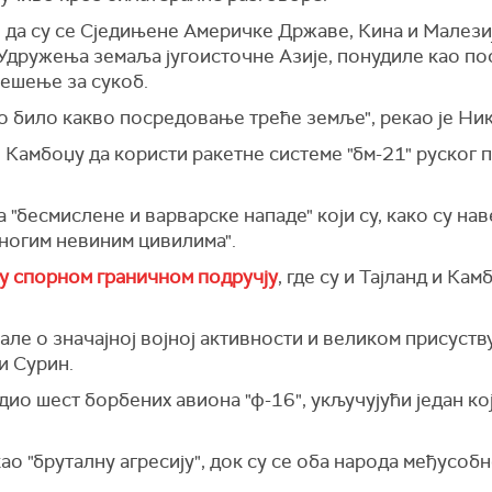
 да су се Сједињене Америчке Државе, Кина и Малезија
Удружења земаља југоисточне Азије, понудиле као пос
ешење за сукоб.
но било какво посредовање треће земље", рекао је Ни
е Камбоџу да користи ракетне системе "бм-21" руског 
а "бесмислене и варварске нападе" који су, како су на
ногим невиним цивилима".
у спорном граничном подручју
, где су и Тајланд и Ка
але о значајној војној активности и великом присуств
и Сурин.
едио шест борбених авиона "ф-16", укључујући један ко
ао "бруталну агресију", док су се оба народа међусо