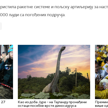
ористила ракетне системе и пољску артиљерију за нас
.000 људи са погођених подручја.
е 27
Као из доба Јуре – на Тајланду пронађени
Премину
остаци посебне врсте диносауруса
више од