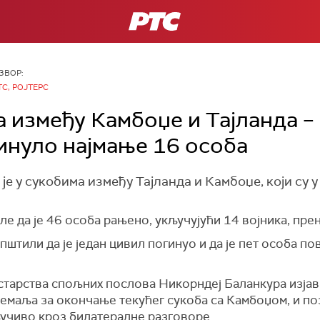
РТС
ЗВОР:
ТС, РОЈТЕРС
а између Камбоџе и Тајланда –
инуло најмање 16 особа
е у сукобима између Тајланда и Камбоџе, који су у 
ле да је 46 особа рањено, укључујући 14 војника, пре
штили да је један цивил погинуо и да је пет особа по
тарства спољних послова Никорндеј Баланкура изјави
емаља за окончање текућег сукоба са Камбоџом, и по
ључиво кроз билатералне разговоре.