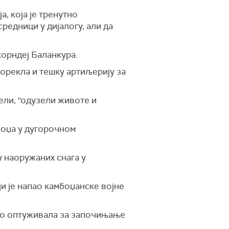
, која је тренутно
редници у дијалогу, али да
корндеј Баланкура.
порекла и тешку артиљерију за
вели, "одузели животе и
мбоџа у дугорочном
у наоружаних снага у
ји је напао камбоџанске војне
бно оптуживала за започињање