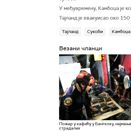
У међувремену, Камбоџа је к
Тајланд је евакуисао око 150
Тајланд
Сукоби
Камбоџа
Везани чланци
Пожар у кафићу у Бангкоку, најмањ
страдалих