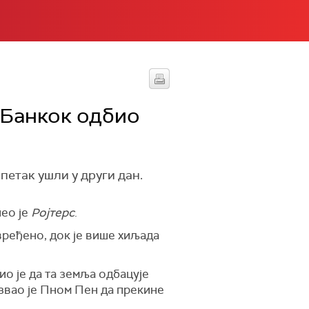
 Банкок одбио
петак ушли у други дан.
нео је
Ројтерс
.
вређено, док је више хиљада
о је да та земља одбацује
звао је Пном Пен да прекине