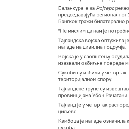
Баланкура је за
Ројтерс
рекао
председавајућа регионалног 
Бангкок тражи билатерално р
"Не мислим да нам је потреб
Тајландска војска оптужила ј
нападе на цивилна подручја.
Војска је у саопштењу осудил
изазвали озбиљне повреде м
Сукоби су избили у четвртак,
територијалном спору.
Тајландске трупе су извештав
провинцијама Убон Рачатани 
Тајланд је у четвртак распор
циљеве.
Камбоџа је нападе означила к
сукоба.