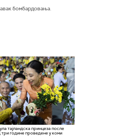
тавак бомбардовања.
ла тајландска принцеза после
 три године проведене у коми