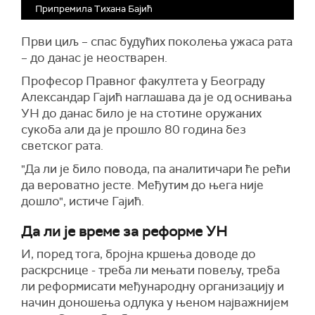
Припремила Тихана Бајић
Први циљ – спас будућих поколења ужаса рата
– до данас је неостварен.
Професор Правног факултета у Београду
Александар Гајић наглашава да је од оснивања
УН до данас било је на стотине оружаних
сукоба али да је прошло 80 година без
светског рата.
"Да ли је било повода, па аналитичари ће рећи
да вероватно јесте. Међутим до њега није
дошло", истиче Гајић.
Да ли је време за реформе УН
И, поред тога, бројна кршења доводе до
раскрснице - треба ли мењати повељу, треба
ли реформисати међународну организацију и
начин доношења одлука у њеном најважнијем