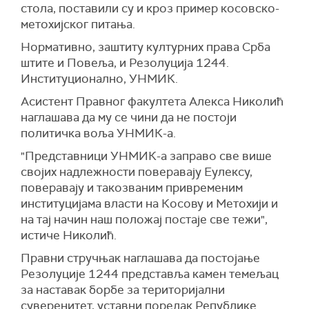
стола, поставили су и кроз пример косовско-
метохијског питања.
Нормативно, заштиту културних права Срба
штите и Повеља, и Резолуција 1244.
Институционално, УНМИК.
Асистент Правног факултета Алекса Николић
наглашава да му се чини да не постоји
политичка воља УНМИК-а.
"Представници УНМИК-а заправо све више
својих надлежности поверавају Еулексу,
поверавају и такозваним привременим
институцијама власти на Косову и Метохији и
на тај начин наш положај постаје све тежи",
истиче Николић.
Правни стручњак наглашава да постојање
Резолуције 1244 представља камен темељац
за наставак борбе за територијални
суверенитет, уставни поредак Републике