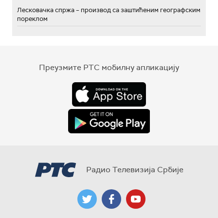
Лесковачка спржа – производ са заштићеним географским
пореклом
Преузмите РТС мобилну апликацију
Радио Телевизија Србије