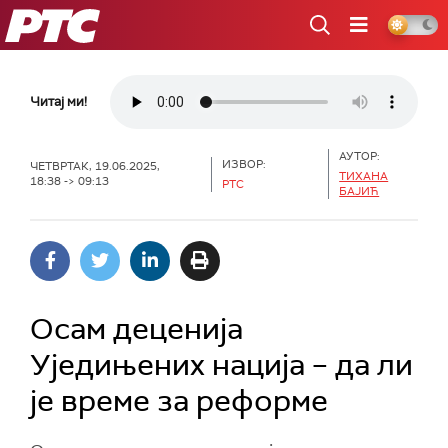
РТС
Читај ми!
АУТОР:
ИЗВОР:
ЧЕТВРТАК, 19.06.2025,
ТИХАНА
18:38 -> 09:13
РТС
БАЈИЋ
Осам деценија
Уједињених нација – да ли
је време за реформе