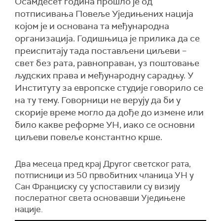
Осамдесет година прошло је од
потписивања Повеље Уједињених нација
којом је и основана та међународна
организација. Годишњица је прилика да се
преиспитају тада постављени циљеви –
свет без рата, равноправан, уз поштовање
људских права и међународну сарадњу. У
Институту за европске студије говорило се
на ту тему. Говорници не верују да би у
скорије време могло да дође до измене или
било какве реформе УН, иако се основни
циљеви повеље константно крше.
Два месеца пред крај Другог светског рата,
потписници из 50 првобитних чланица УН у
Сан Франциску су успоставили су визију
послератног света основавши Уједињене
нације.