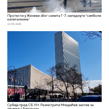
Протести у Женеви због самита Г-7, нападнути "симболи
капитализма"
14. 06. 2026.
Србија пред СБ УН: Размотрити Младићев захтев за
лечење у Београду