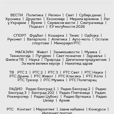
|
|
|
|
ВЕСТИ
Политика
Регион
Свет
Србија данас
|
|
|
|
Хроника
Друштво
Економија
Мерила времена
Рат
|
|
|
|
у Украјини
Време
Сервисне вести
Сматрачница
|
Подкаст
ЕУ могућности 2026
|
|
|
|
СПОРТ
Фудбал
Кошарка
Тенис
Одбојка
|
|
|
|
Рукомет
Ватерполо
Атлетика
Ауто-мото
Остали
|
спортови
Меморијал РТС
|
|
|
МАГАЗИН
Живот
Занимљивости
Музика
|
|
|
|
Технологијa
Путујемо
Свет познатих
Здравље
|
|
|
|
Филм и ТВ
Наука
Природа
Дигитални предузетник
|
За мале велике хероје
Наизглед здрав
|
|
|
|
|
ТВ
РТС 1
РТС 2
РТС 3
РТС Свет
РТС Наука
|
|
|
|
РТС Драма
РТС Живот
РТС Класика
РТС Коло
|
|
РТС Трезор
РТС Музика
РТС Полетарац
|
|
РАДИО
Радио Београд 1
Радио Београд 2
Радио
|
|
|
Београд 3
Београд 202
Радио Плетеница
Радио
|
|
|
Рокенролер
Радио Џубокс
Радио Вртешка
Радио
|
Џезер
Архив
|
|
|
|
РТС
Контакт
Маркетинг
Јавне набавке
Конкурси
Интернет портал