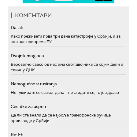
КОМЕНТАРИ
Da, ali...
Како преживети прва три дана катастрофе у Србији, и за
шта нас припрема ЕУ
Dvojnik mog oca
Вероватно свако од нас има свог двојника са којим дели и
сличну ДНК
Nemogućnost tusiranja
Не туширате се сваког дана – не стидите се, то је здраво
Cestitke za uspeh
Да ли сте знали да се најбоље грамофонске ручице
производе у Србији
Re: Eh...