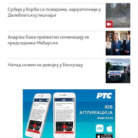
Србија у борби са пожарима, најкритичније у
Делиблатској пешчари
Андраш Бака прихватио номинацију за
председника Мађарске
Напад ножем на девојку у Београду