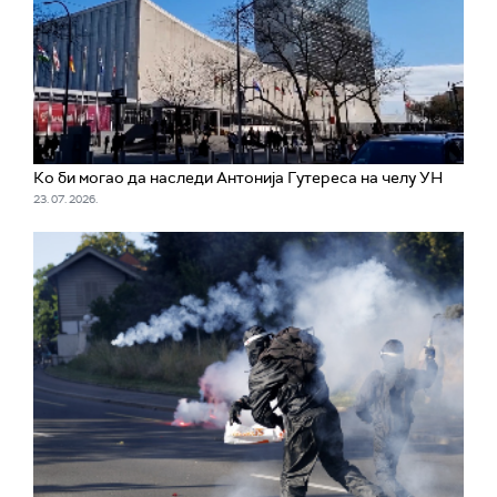
Ко би могао да наследи Антонија Гутереса на челу УН
23. 07. 2026.