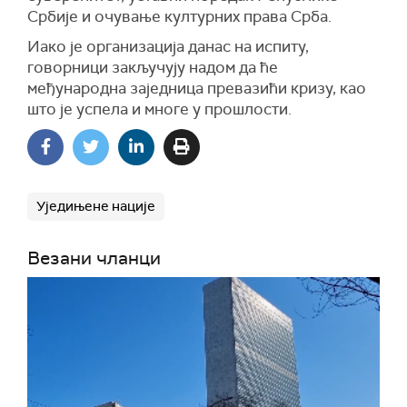
Србије и очување културних права Срба.
Иако је организација данас на испиту,
говорници закључују надом да ће
међународна заједница превазићи кризу, као
што је успела и многе у прошлости.
Уједињене нације
Везани чланци