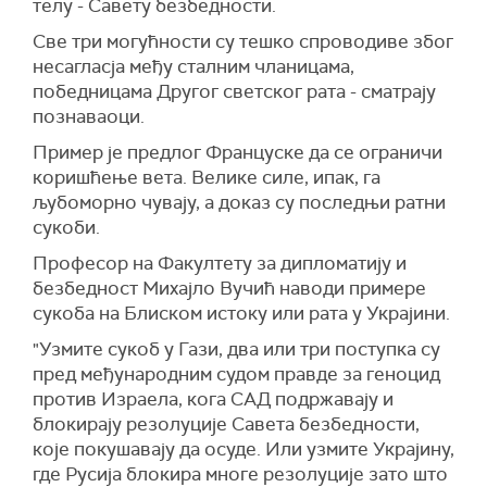
телу - Савету безбедности.
Све три могућности су тешко спроводиве због
несагласја међу сталним чланицама,
победницама Другог светског рата - сматрају
познаваоци.
Пример је предлог Француске да се ограничи
коришћење вета. Велике силе, ипак, га
љубоморно чувају, а доказ су последњи ратни
сукоби.
Професор на Факултету за дипломатију и
безбедност Михајло Вучић наводи примере
сукоба на Блиском истоку или рата у Украјини.
"Узмите сукоб у Гази, два или три поступка су
пред међународним судом правде за геноцид
против Израела, кога САД подржавају и
блокирају резолуције Савета безбедности,
које покушавају да осуде. Или узмите Украјину,
где Русија блокира многе резолуције зато што