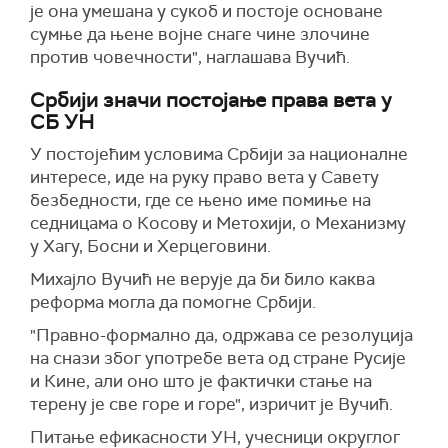
је она умешана у сукоб и постоје основане
сумње да њене војне снаге чине злочине
против човечности", наглашава Вучић.
Србији значи постојање права вета у
СБ УН
У постојећим условима Србији за националне
интересе, иде на руку право вета у Савету
безбедности, где се њено име помиње на
седницама о Косову и Метохији, о Механизму
у Хагу, Босни и Херцеговини.
Михајло Вучић не верује да би било каква
реформа могла да помогне Србији.
"Правно-формално да, одржава се резолуција
на снази због употребе вета од стране Русије
и Кине, али оно што је фактички стање на
терену је све горе и горе", изричит је Вучић.
Питање ефикасности УН, учесници округлог