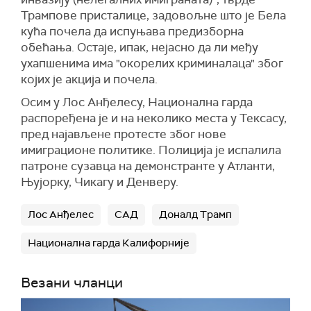
Трампове присталице, задовољне што је Бела
кућа почела да испуњава предизборна
обећања. Остаје, ипак, нејасно да ли међу
ухапшенима има "окорелих криминалаца" због
којих је акција и почела.
Осим у Лос Анђелесу, Национална гарда
распоређена је и на неколико места у Тексасу,
пред најављене протесте због нове
имиграционе политике. Полиција је испалила
патроне сузавца на демонстранте у Атланти,
Њујорку, Чикагу и Денверу.
Лос Анђелес
САД
Доналд Трамп
Национална гарда Калифорније
Везани чланци