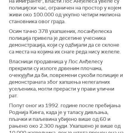
на имигранте", власти Лос Анђелеса увеле су
полицијски час, ограничен на простор у којем
живи око 100.000 од укупно четири милиона
становника овог града.
Осим тачно 378 ухапшених, лосанђелеска
полиција привела је десетине учесника
демонстрација, који су одбијали да се склоне
са места на којима их снаге реда нису желеле.
Власници продавница у Лос Анђелесу
прекрили су излоге дрвеним плочама,
очекујући да би, повремени сукоби полиције и
демонстраната због хапшења нелегалних
усељеника, могли прерасти у прави улични
рат.
Попут оног из 1992. године после пребијања
Роднија Кинга, када је у таласу дивљања,
пљачки и паљевина убијено више од 60 и
рањено око 2.300 људи. Ухапшено је више од
10.000 изгредника, док је штета процењена на