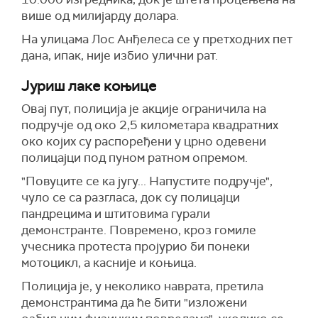
више од милијарду долара.
На улицама Лос Анђелеса се у претходних пет
дана, ипак, није избио улични рат.
Јуриш лаке коњице
Овај пут, полиција је акције ограничила на
подручје од око 2,5 километара квадратних
око којих су распоређени у црно одевени
полицајци под пуном ратном опремом.
"Повуците се ка југу... Напустите подручје",
чуло се са разгласа, док су полицајци
пандрецима и штитовима гурали
демонстранте. Повремено, кроз гомиле
учесника протеста пројурио би понеки
мотоцикл, а касније и коњица.
Полиција је, у неколико наврата, претила
демонстрантима да ће бити "изложени