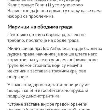
Калифорније Гевин Њусом упозорио
Вашингтон да је ова држава у стању да се сама
избори са проблемима.
Маринци на ободима града
Неколико стотина маринаца, за зло не
требало, послато је на ободе града.
Милитаризација Лос Анђелеса, тврде борци за
људска права, начинила је воише штете него
користои, па су се на улицама појавиле нове
групе демонстраната, који су машући
мексичким заставама тражили крај ове
операције.
У знак солидарности, затвореници су из
ћелија, палећи и гасећи светло пружали
подршку демонстрантима.
"Стране заставе вијоре градом бранећи
инвазију (нелегалних имиграната)", тврде