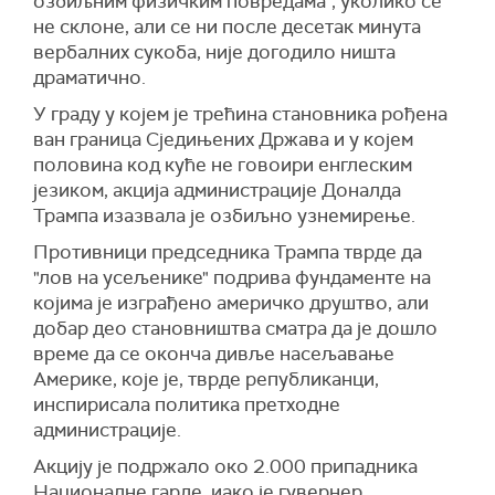
озбиљним физичким повредама", уколико се
не склоне, али се ни после десетак минута
вербалних сукоба, није догодило ништа
драматично.
У граду у којем је трећина становника рођена
ван граница Сједињених Држава и у којем
половина код куће не говоири енглеским
језиком, акција администрације Доналда
Трампа изазвала је озбиљно узнемирење.
Противници председника Трампа тврде да
"лов на усељенике" подрива фундаменте на
којима је изграђено америчко друштво, али
добар део становништва сматра да је дошло
време да се оконча дивље насељавање
Америке, које је, тврде републиканци,
инспирисала политика претходне
администрације.
Акцију је подржало око 2.000 припадника
Националне гарде, иако је гувернер