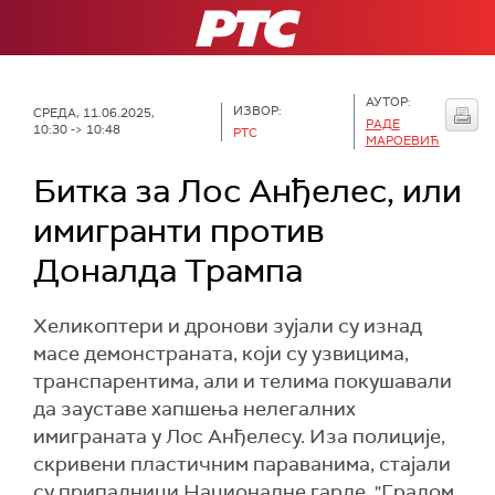
РТС
АУТОР:
ИЗВОР:
СРЕДА, 11.06.2025,
РАДЕ
10:30 -> 10:48
РТС
МАРОЕВИЋ
Битка за Лос Анђелес, или
имигранти против
Доналда Трампа
Хеликоптери и дронови зујали су изнад
масе демонстраната, који су узвицима,
транспарентима, али и телима покушавали
да зауставе хапшења нелегалних
имиграната у Лос Анђелесу. Иза полиције,
скривени пластичним параванима, стајали
су припадници Националне гарде. "Градом