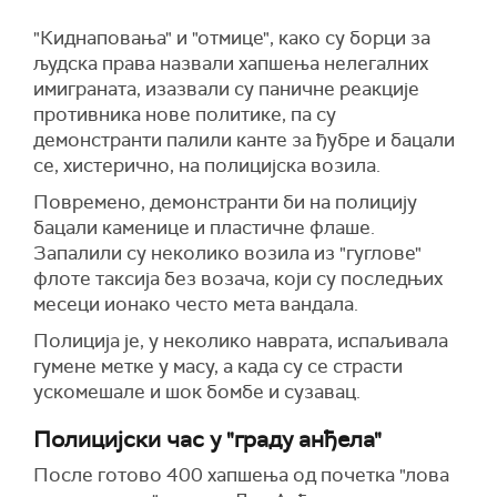
"Киднаповања" и "отмице", како су борци за
људска права назвали хапшења нелегалних
имиграната, изазвали су паничне реакције
противника нове политике, па су
демонстранти палили канте за ђубре и бацали
се, хистерично, на полицијска возила.
Повремено, демонстранти би на полицију
бацали каменице и пластичне флаше.
Запалили су неколико возила из "гуглове"
флоте таксија без возача, који су последњих
месеци ионако често мета вандала.
Полиција је, у неколико наврата, испаљивала
гумене метке у масу, а када су се страсти
ускомешале и шок бомбе и сузавац.
Полицијски час у "граду анђела"
После готово 400 хапшења од почетка "лова