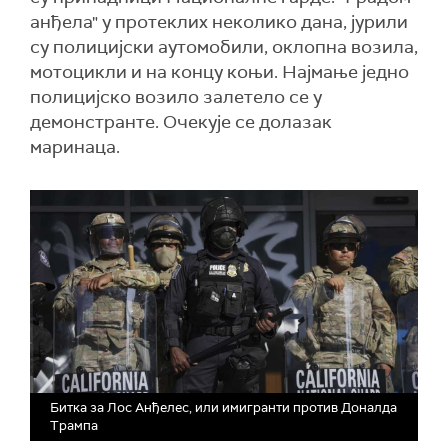
анђела" у протеклих неколико дана, јурили
су полицијски аутомобили, оклопна возила,
мотоцикли и на концу коњи. Најмање једно
полицијско возило залетело се у
демонстранте. Очекује се долазак
маринаца.
Битка за Лос Анђелес, или имигранти против Доналда
Трампа