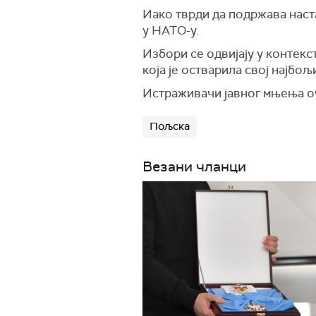
Иако тврди да подржава наста
у НАТО-у.
Избори се одвијају у контек
која је остварила свој најбољ
Истраживачи јавног мњења оч
Пољска
Везани чланци