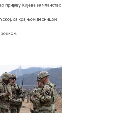
ао пријаву Кијева за чланство
љској, са крајњом десницом
вроцком.