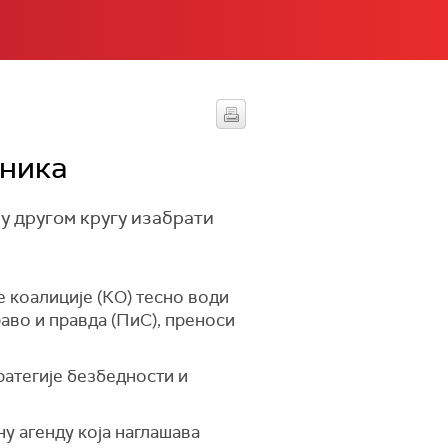
дника
 у другом кругу изабрати
 коалиције (КО) тесно води
аво и правда (ПиС), преноси
ратегије безбедности и
ну агенду која наглашава