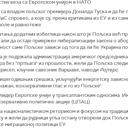
стих веза са Европском унијом и НАТО.
" са владом пољског премијера Доналда Туска и да ће
ПиС спровео, а које су, према критикама из ЕУ и из с
роле и равнотеже.
хватања додатних избеглица након што је Пољска већ 
, али да остаје привржен либерализацији закона о абор
ност саме Пољске зависи од тога да ли ће Украјина п
га је подржала администрација америчког председник
ера без "пртљага" из прошлости, жели да Пољска след
 Брисел, кључни савезник Варшаве, наводи
Ројтерс.
вишегодишњих грешака, укључујући енергетску зависно
нажан, конзервативни глас и то из Пољске".
лидер Европске уније у трансатлантским односима. Им
нзервативне политичке акције (ЦПАЦ).
а националистичком реториком и фокусом на традици
у и жели да рудници угља остану отворени док Пољск
се миграционој политици ЕУ.