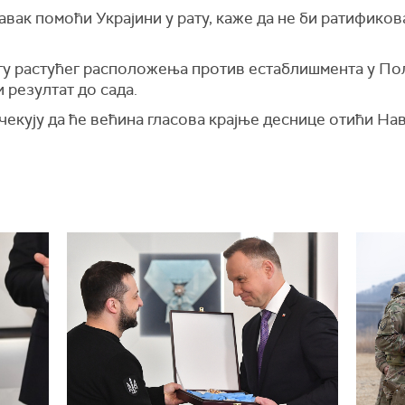
вак помоћи Украјини у рату, каже да не би ратификов
сту растућег расположења против естаблишмента у По
и резултат до сада.
екују да ће већина гласова крајње деснице отићи На