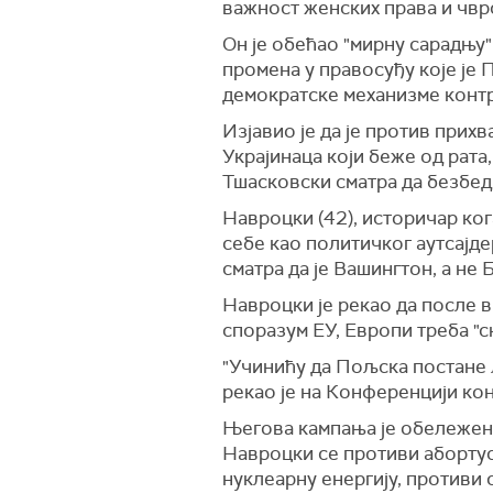
важност женских права и чвр
Он је обећао "мирну сарадњу
промена у правосуђу које је 
демократске механизме конт
Изјавио је да је против при
Украјинаца који беже од рата
Тшасковски сматра да безбед
Навроцки (42), историчар ко
себе као политичког аутсајд
сматра да је Вашингтон, а не
Навроцки је рекао да после 
споразум ЕУ, Европи треба "с
"Учинићу да Пољска постане 
рекао је на Конференцији ко
Његова кампања је обележен
Навроцки се противи абортус
нуклеарну енергију, противи 