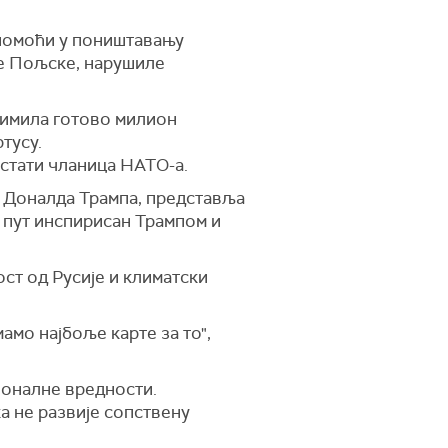
 помоћи у поништавању
аме Пољске, нарушиле
примила готово милион
тусу.
остати чланица НАТО-а.
а Доналда Трампа, представља
и пут инспирисан Трампом и
ст од Русије и климатски
амо најбоље карте за то",
оналне вредности.
а не развије сопствену