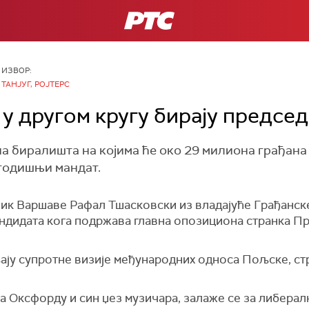
РТС
ИЗВОР:
ТАНЈУГ, РОЈТЕРС
у другом кругу бирају предсе
на биралишта на којима ће око 29 милиона грађана
годишњи мандат.
ик Варшаве Рафал Тшасковски из владајуће Грађанске
ндидата кога подржава главна опозициона странка Пр
ају супротне визије међународних односа Пољске, ст
а Оксфорду и син џез музичара, залаже се за либерал