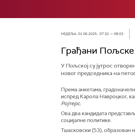
НЕДЕЉА, 01.06.2025, 07:32 -> 08:03
Грађани Пољске 
У Пољској су јутрос отворе
новог председника на пето
Према анкетама, градоначелн
испред Карола Навроцког, ка
Ројтерс.
Ова два кандидата представљ
социјалне политике.
Тшасковски (53), образован н