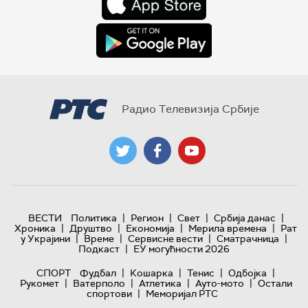
Радио Телевизија Србије
|
|
|
|
ВЕСТИ
Политика
Регион
Свет
Србија данас
|
|
|
|
Хроника
Друштво
Економија
Мерила времена
Рат
|
|
|
|
у Украјини
Време
Сервисне вести
Сматрачница
|
Подкаст
ЕУ могућности 2026
|
|
|
|
СПОРТ
Фудбал
Кошарка
Тенис
Одбојка
|
|
|
|
Рукомет
Ватерполо
Атлетика
Ауто-мото
Остали
|
спортови
Меморијал РТС