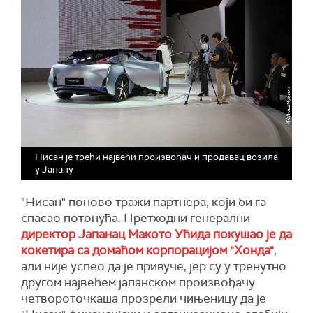
Нисан је трећи највећи произвођач и продавац возила
у Јапану
"Нисан" поново тражи партнера, који би га
спасао потонућа. Претходни генерални
директор Јапанац Макото Ућида покушао је да
кокетира са домаћом корпорацијом "Хонда"
,
али није успео да је привуче, јер су у тренутно
другом највећем јапанском произвођачу
четвороточкаша прозрели чињеницу да је