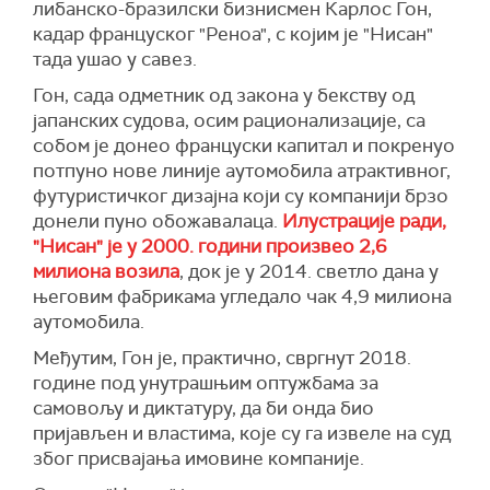
либанско-бразилски бизнисмен Карлос Гон,
кадар француског "Реноа", с којим је "Нисан"
тада ушао у савез.
Гон, сада одметник од закона у бекству од
јапанских судова, осим рационализације, са
собом је донео француски капитал и покренуо
потпуно нове линије аутомобила атрактивног,
футуристичког дизајна који су компанији брзо
донели пуно обожавалаца.
Илустрације ради,
"Нисан" је у 2000. години произвео 2,6
милиона возила
, док је у 2014. светло дана у
његовим фабрикама угледало чак 4,9 милиона
аутомобила.
Међутим, Гон је, практично, свргнут 2018.
године под унутрашњим оптужбама за
самовољу и диктатуру, да би онда био
пријављен и властима, које су га извеле на суд
због присвајања имовине компаније.