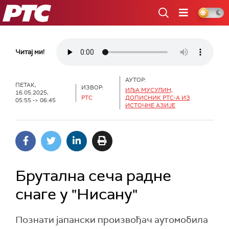
РТС
Читај ми!
АУТОР:
ПЕТАК,
ИЗВОР:
ИЉА МУСУЛИН,
16.05.2025,
РТС
ДОПИСНИК РТС-А ИЗ
05:55 -> 06:45
ИСТОЧНЕ АЗИЈЕ
Брутална сеча радне
снаге у "Нисану"
Познати јапански произвођач аутомобила