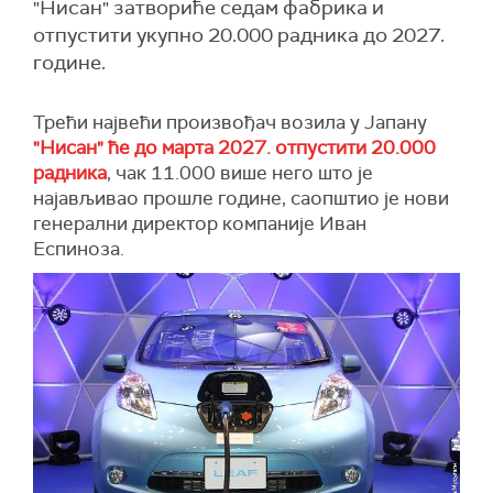
"Нисан" затвориће седам фабрика и
отпустити укупно 20.000 радника до 2027.
године.
Трећи највећи произвођач возила у Јапану
"Нисан" ће до марта 2027. отпустити 20.000
радника
, чак 11.000 више него што је
најављивао прошле године, саопштио је нови
генерални директор компаније Иван
Еспиноза.