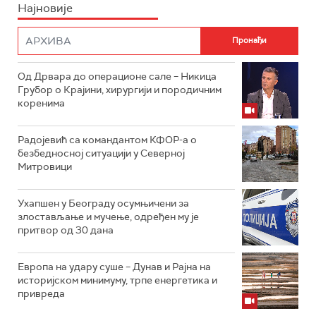
Најновије
Од Дрвара до операционе сале – Никица
Грубор о Крајини, хирургији и породичним
коренима
Радојевић са командантом КФОР-а о
безбедносној ситуацији у Северној
Митровици
Ухапшен у Београду осумњичени за
злостављање и мучење, одређен му је
притвор од 30 дана
Европа на удару суше – Дунав и Рајна на
историјском минимуму, трпе енергетика и
привреда