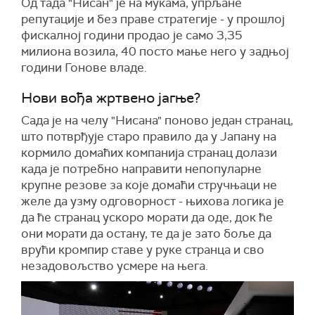
Од тада "Нисан" је на мукама, упрљане
репутације и без праве стратегије - у прошлој
фискалној години продао је само 3,35
милиона возила, 40 посто мање него у задњој
години Гонове владе.
Нови вођа жртвено јагње?
Сада је на челу "Нисана" поново један странац,
што потврђује старо правило да у Јапану на
кормило домаћих компанија странац долази
када је потребно направити непопуларне
крупне резове за које домаћи стручњаци не
желе да узму одговорност - њихова логика је
да ће странац ускоро морати да оде, док ће
они морати да остану, те да је зато боље да
врући кромпир ставе у руке странца и сво
незадовољство усмере на њега.