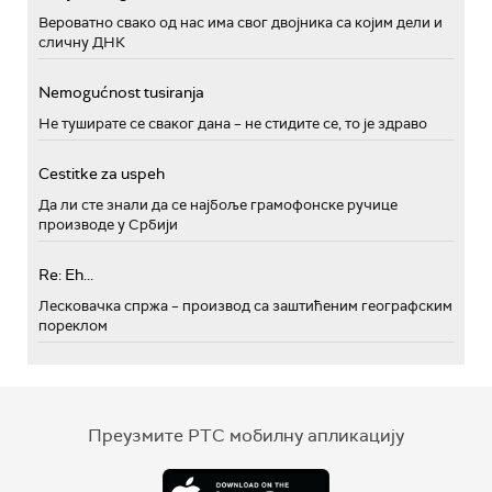
Вероватно свако од нас има свог двојника са којим дели и
сличну ДНК
Nemogućnost tusiranja
Не туширате се сваког дана – не стидите се, то је здраво
Cestitke za uspeh
Да ли сте знали да се најбоље грамофонске ручице
производе у Србији
Re: Eh...
Лесковачка спржа – производ са заштићеним географским
пореклом
Преузмите РТС мобилну апликацију