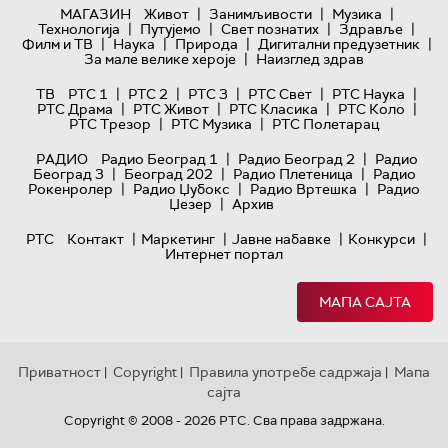
|
|
|
МАГАЗИН
Живот
Занимљивости
Музика
|
|
|
|
Технологијa
Путујемо
Свет познатих
Здравље
|
|
|
|
Филм и ТВ
Наука
Природа
Дигитални предузетник
|
За мале велике хероје
Наизглед здрав
|
|
|
|
|
ТВ
РТС 1
РТС 2
РТС 3
РТС Свет
РТС Наука
|
|
|
|
РТС Драма
РТС Живот
РТС Класика
РТС Коло
|
|
РТС Трезор
РТС Музика
РТС Полетарац
|
|
РАДИО
Радио Београд 1
Радио Београд 2
Радио
|
|
|
Београд 3
Београд 202
Радио Плетеница
Радио
|
|
|
Рокенролер
Радио Џубокс
Радио Вртешка
Радио
|
Џезер
Архив
|
|
|
|
РТС
Контакт
Маркетинг
Јавне набавке
Конкурси
Интернет портал
МАПА САЈТА
Приватност
Copyright
Правила употребе садржаја
Мапа
|
|
|
сајта
Copyright © 2008 - 2026 РТС. Сва права задржана.