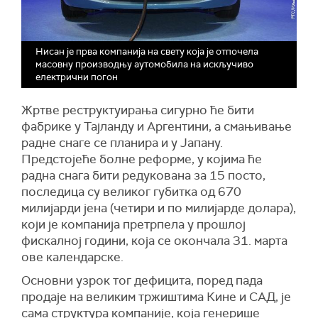
Нисан је прва компанија на свету која је отпочела
масовну производњу аутомобила на искључиво
електрични погон
Жртве реструктуирања сигурно ће бити
фабрике у Тајланду и Аргентини, а смањивање
радне снаге се планира и у Јапану.
Предстојеће болне реформе, у којима ће
радна снага бити редукована за 15 посто,
последица су великог губитка од 670
милијарди јена (четири и по милијарде долара),
који је компанија претрпела у прошлој
фискалној години, која се окончала 31. марта
ове календарске.
Основни узрок тог дефицита, поред пада
продаје на великим тржиштима Кине и САД, је
сама структура компаније, која генерише