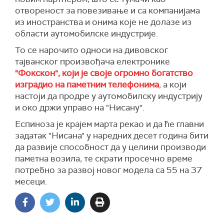
отвореност за повезивање и са компанијама
из иностранства и онима које не долазе из
области аутомобилске индустрије.
То се нарочито односи на дивовског
тајванског произвођача електронике
"Фокскон", који је своје огромно богатство
изградио на паметним телефонима
, а који
настоји да продре у аутомобилску индустрију
и око држи управо на "Нисану".
Еспиноза је крајем марта рекао и да ће главни
задатак "Нисана" у наредних десет година бити
да развије способност да у целини производи
паметна возила, те скрати просечно време
потребно за развој новог модела са 55 на 37
месеци.