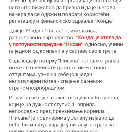
"Нисан" финансијски и организационо слабији
него што би желео да призна и да је његова
намера да се одржи и поврати користећи
репутацију и финансијско здравље "Хонде".
Док је Ућидин "Нисан" прижељкивао
равноправно партнерство,
"Хонда" је хтела да
у потпуности преузме "Нисан"
, односно, учини
га једном од компанија у саставу своје групе.
Сада када је на врху "Нисана" поново странац,
може се очекивати да он, осим масовног
отпуштања, узме на себе још један
непопуларни потез - спајање са неком
страном корпорацијом.
И заиста четрдесетшестогодишњи Еспиноза,
који је на дужност ступио 1. априла,
непосредно пред преузимање кормила
"Нисана" је новинарима у Јапану изјавио да
неће бити табуа када је у питању потрага за
новим партнером, што се тумачи као