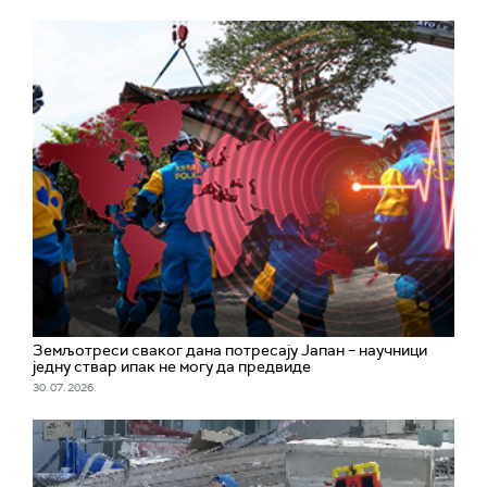
Земљотреси сваког дана потресају Јапан – научници
једну ствар ипак не могу да предвиде
30. 07. 2026.