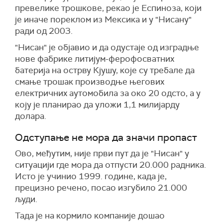
превелике трошкове, рекао је Еспиноза, који
је иначе пореклом из Мексика и у "Нисану"
ради од 2003.
"Нисан" је објавио и да одустаје од изградње
нове фабрике литијум-ферофосватних
батерија на острву Кјушу, које су требале да
смање трошак производње његових
електричних аутомобила за око 20 одсто, а у
коју је планирао да уложи 1,1 милијарду
долара.
Одступање не мора да значи пропаст
Ово, међутим, није први пут да је "Нисан" у
ситуацији где мора да отпусти 20.000 радника.
Исто је учинио 1999. године, када је,
прецизно речено, посао изгубило 21.000
људи.
Тада је на кормило компаније дошао