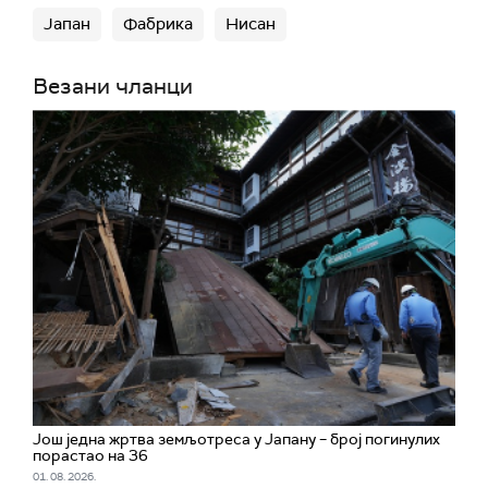
Јапан
Фабрика
Нисан
Везани чланци
Још једна жртва земљотреса у Јапану – број погинулих
порастао на 36
01. 08. 2026.