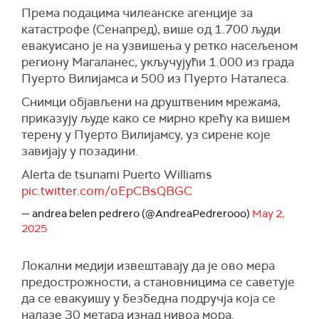
Према подацима чилеанске агенције за
катастрофе (Сенапред), више од 1.700 људи
евакуисано је на узвишења у ретко насељеном
региону Магаланес, укључујући 1.000 из града
Пуерто Вилијамса и 500 из Пуерто Наталеса.
Снимци објављени на друштвеним мрежама,
приказују људе како се мирно крећу ка вишем
терену у Пуерто Вилијамсу, уз сирене које
завијају у позадини.
Alerta de tsunami Puerto Williams
pic.twitter.com/oEpCBsQBGC
— andrea belen pedrero (@AndreaPedrerooo)
May 2,
2025
Локални медији извештавају да је ово мера
предострожности, а становницима се саветује
да се евакуишу у безбедна подручја која се
налазе 30 метара изнад нивоа мора.