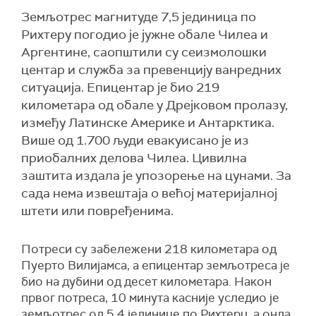
Земљотрес магнитуде 7,5 јединица по
Рихтеру погодио је јужне обале Чилеа и
Аргентине, саопштили су сеизмолошки
центар и служба за превенцију ванредних
ситуација. Епицентар је био 219
километара од обале у Дрејковом пролазу,
између Латинске Америке и Антарктика.
Више од 1.700 људи евакуисано је из
приобалних делова Чилеа. Цивилна
заштита издала је упозорење на цунами. За
сада нема извештаја о већој материјалној
штети или повређенима.
Потреси су забележени 218 километара од
Пуерто Вилијамса, а епицентар земљотреса је
био на дубини од десет километара. Након
првог потреса, 10 минута касније уследио је
земљотрес од 5,4 јединице по Рихтерu, а онда