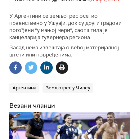
У Аргентини се земљотрес осетио
првенствено у Ушуаји, док су други градови
погођени "у мањој мери", саопштила је
канцеларија гувернера регионa.
Засад нема извештаја о већој материјалној
штети или повређенима.
Аргентина
Земљотрес у Чилеу
Везани чланци