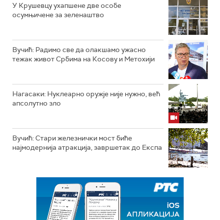
У Крушевцу ухапшене две особе
осумњичене за зеленаштво
Вучић: Радимо све да олакшамо ужасно
тежак живот Србима на Косову и Метохији
Нагасаки: Нуклеарно оружје није нужно, већ
апсолутно зло
Вучић: Стари железнички мост биће
најмодернија атракција, завршетак до Експа