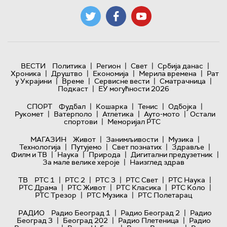
|
|
|
|
ВЕСТИ
Политика
Регион
Свет
Србија данас
|
|
|
|
Хроника
Друштво
Економија
Мерила времена
Рат
|
|
|
|
у Украјини
Време
Сервисне вести
Сматрачница
|
Подкаст
ЕУ могућности 2026
|
|
|
|
СПОРТ
Фудбал
Кошарка
Тенис
Одбојка
|
|
|
|
Рукомет
Ватерполо
Атлетика
Ауто-мото
Остали
|
спортови
Меморијал РТС
|
|
|
МАГАЗИН
Живот
Занимљивости
Музика
|
|
|
|
Технологијa
Путујемо
Свет познатих
Здравље
|
|
|
|
Филм и ТВ
Наука
Природа
Дигитални предузетник
|
За мале велике хероје
Наизглед здрав
|
|
|
|
|
ТВ
РТС 1
РТС 2
РТС 3
РТС Свет
РТС Наука
|
|
|
|
РТС Драма
РТС Живот
РТС Класика
РТС Коло
|
|
РТС Трезор
РТС Музика
РТС Полетарац
|
|
РАДИО
Радио Београд 1
Радио Београд 2
Радио
|
|
|
Београд 3
Београд 202
Радио Плетеница
Радио