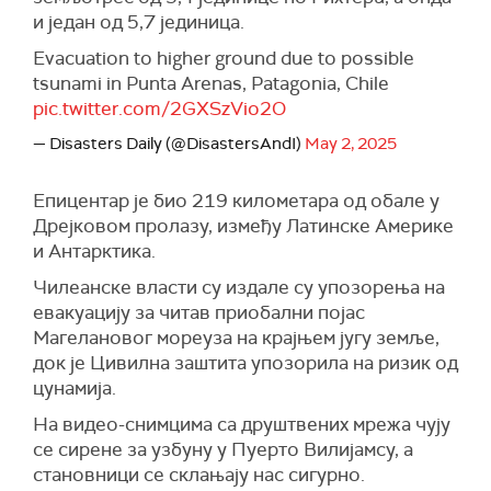
и један од 5,7 јединица.
Evacuation to higher ground due to possible
tsunami in Punta Arenas, Patagonia, Chile
pic.twitter.com/2GXSzVio2O
— Disasters Daily (@DisastersAndI)
May 2, 2025
Епицентар је био 219 километара од обале у
Дрејковом пролазу, између Латинске Америке
и Антарктика.
Чилеанске власти су издале су упозорења на
евакуацију за читав приобални појас
Магелановог мореуза на крајњем југу земље,
док је Цивилна заштита упозорила на ризик од
цунамија.
На видео-снимцима са друштвених мрежа чују
се сирене за узбуну у Пуерто Вилијамсу, а
становници се склањају нас сигурно.