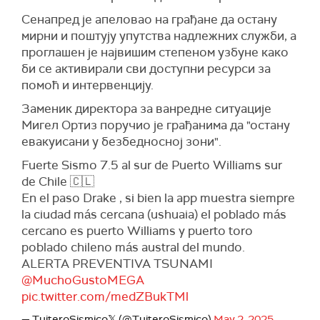
Сенапред је апеловао на грађане да остану
мирни и поштују упутства надлежних служби, а
проглашен је највишим степеном узбуне како
би се активирали сви доступни ресурси за
помоћ и интервенцију.
Заменик директора за ванредне ситуације
Мигел Ортиз поручио је грађанима да "остану
евакуисани у безбедносној зони".
Fuerte Sismo 7.5 al sur de Puerto Williams sur
de Chile 🇨🇱
En el paso Drake , si bien la app muestra siempre
la ciudad más cercana (ushuaia) el poblado más
cercano es puerto Williams y puerto toro
poblado chileno más austral del mundo.
ALERTA PREVENTIVA TSUNAMI
@MuchoGustoMEGA
pic.twitter.com/medZBukTMl
— TuiteroSismico𝕏 (@TuiteroSismico)
May 2, 2025