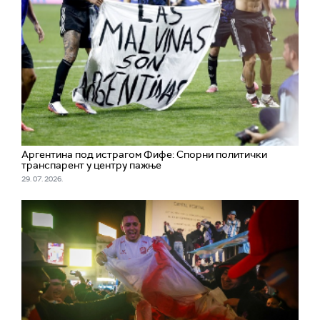
Аргентина под истрагом Фифе: Спорни политички
транспарент у центру пажње
29. 07. 2026.