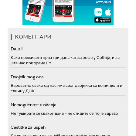
КОМЕНТАРИ
Da, ali...
Како преживети прва три дана катастрофе у Србији, и за
шта нас припрема ЕУ
Dvojnik mog oca
Вероватно свако од нас има свог двојника са којим дели и
сличну ДНК
Nemogućnost tusiranja
Не туширате се сваког дана – не стидите се, то је здраво
Cestitke za uspeh
Да ли сте знали да се најбоље грамофонске ручице