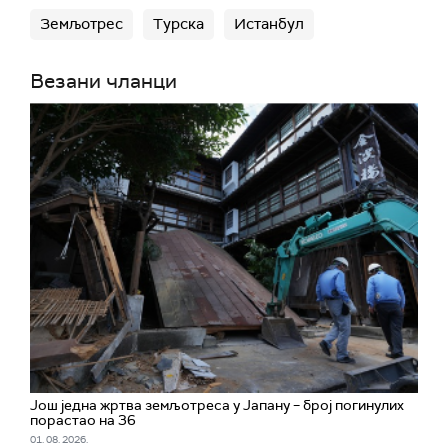
Земљотрес
Турска
Истанбул
Везани чланци
Још једна жртва земљотреса у Јапану – број погинулих
порастао на 36
01. 08. 2026.