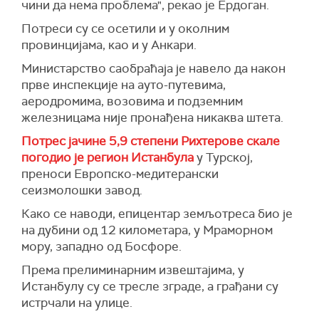
чини да нема проблема", рекао је Ердоган.
Потреси су се осетили и у околним
провинцијама, као и у Анкари.
Министарство саобраћаја је навело да након
прве инспекције на ауто-путевима,
аеродромима, возовима и подземним
железницама није пронађена никаква штета.
Потрес јачине 5,9 степени Рихтерове скале
погодио је регион Истанбула
у Турској,
преноси Европско-медитерански
сеизмолошки завод.
Како се наводи, епицентар земљотреса био је
на дубини од 12 километара, у Мраморном
мору, западно од Босфоре.
Према прелиминарним извештајима, у
Истанбулу су се тресле зграде, а грађани су
истрчали на улице.