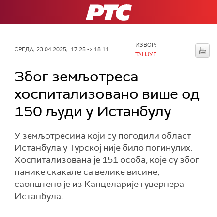
РТС
ИЗВОР:
СРЕДА, 23.04.2025, 17:25 -> 18:11
ТАНЈУГ
Због земљотреса
хоспитализовано више од
150 људи у Истанбулу
У земљотресима који су погодили област
Истанбула у Турској није било погинулих.
Хоспитализованa је 151 особа, које су због
панике скакале са велике висине,
саопштено је из Канцеларије гувернера
Истанбула,