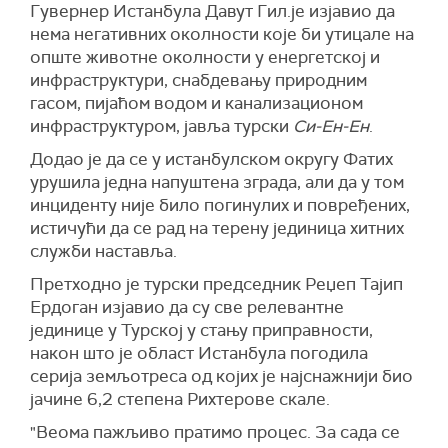
Гувернер Истанбула Давут Гил.је изјавио да
нема негативних околности које би утицале на
опште животне околности у енергетској и
инфраструктури, снабдевању природним
гасом, пијаћом водом и канализационом
инфраструктуром, јавља турски
Си-Ен-Ен
.
Додао је да се у истанбулском округу Фатих
урушила једна напуштена зграда, али да у том
инциденту није било погинулих и повређених,
истичући да се рад на терену јединица хитних
служби наставља.
Претходно је турски председник Реџеп Тајип
Ердоган изјавио да су све релевантне
јединице у Турској у стању приправности,
након што је област Истанбула погодила
серија земљотреса од којих је најснажнији био
јачине 6,2 степена Рихтерове скале.
"Веома пажљиво пратимо процес. За сада се