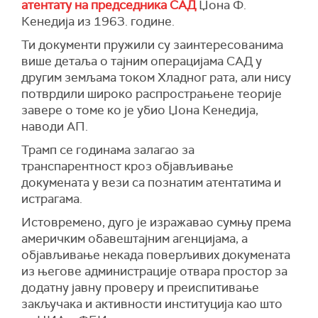
атентату на председника САД
Џона Ф.
Кенедија из 1963. године.
Ти документи пружили су заинтересованима
више детаља о тајним операцијама САД у
другим земљама током Хладног рата, али нису
потврдили широко распрострањене теорије
завере о томе ко је убио Џона Кенедија,
наводи АП.
Трамп се годинама залагао за
транспарентност кроз објављивање
докумената у вези са познатим атентатима и
истрагама.
Истовремено, дуго је изражавао сумњу према
америчким обавештајним агенцијама, а
објављивање некада поверљивих докумената
из његове администрације отвара простор за
додатну јавну проверу и преиспитивање
закључака и активности институција као што