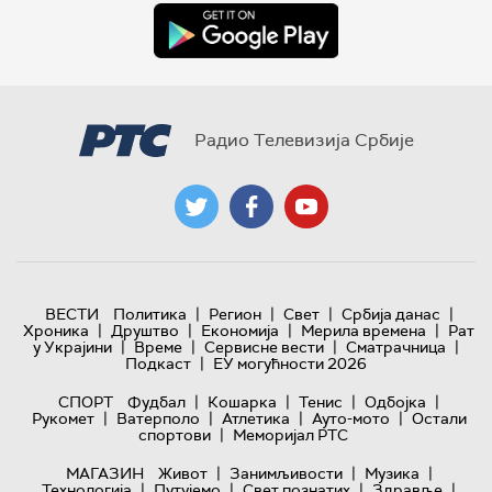
Радио Телевизија Србије
|
|
|
|
ВЕСТИ
Политика
Регион
Свет
Србија данас
|
|
|
|
Хроника
Друштво
Економија
Мерила времена
Рат
|
|
|
|
у Украјини
Време
Сервисне вести
Сматрачница
|
Подкаст
ЕУ могућности 2026
|
|
|
|
СПОРТ
Фудбал
Кошарка
Тенис
Одбојка
|
|
|
|
Рукомет
Ватерполо
Атлетика
Ауто-мото
Остали
|
спортови
Меморијал РТС
|
|
|
МАГАЗИН
Живот
Занимљивости
Музика
|
|
|
|
Технологијa
Путујемо
Свет познатих
Здравље