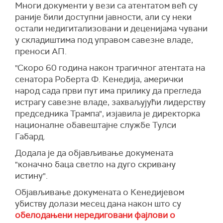
Многи документи у вези са атентатом већ су
раније били доступни јавности, али су неки
остали недигитализовани и деценијама чувани
у складиштима под управом савезне владе,
преноси АП.
"Скоро 60 година након трагичног атентата на
сенатора Роберта Ф. Кенедија, амерички
народ сада први пут има прилику да прегледа
истрагу савезне владе, захваљујући лидерству
председника Трампа", изјавила је директорка
националне обавештајне службе Тулси
Габард.
Додала је да објављивање докумената
"коначно баца светло на дуго скривану
истину".
Објављивање докумената о Кенедијевом
убиству долази месец дана након што су
обелодањени нередиговани фајлови о