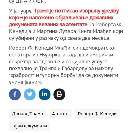
су ЦИА и ФБИ.
У јануару,
Трамп је потписао извршну уредбу
којом је наложено објављивање државних
докумената везаних за атентате
на Роберта Ф.
Кенедија и Мартина Лутера Кинга Млађег, који
су убијени у размаку од свега два месеца.
Роберт Ф. Кенеди Млађи, син демократског
сенатора из Њујорка, а садашњи амерички
секретар за здравље и социјалне услуге,
похвалио је Трампа и Габардову за њихову
"храброст" и "упорну борбу" да се документи
учине јавним.
Доналд Трамп
Атентат
Роберт Ф. Кенеди
тајни документи