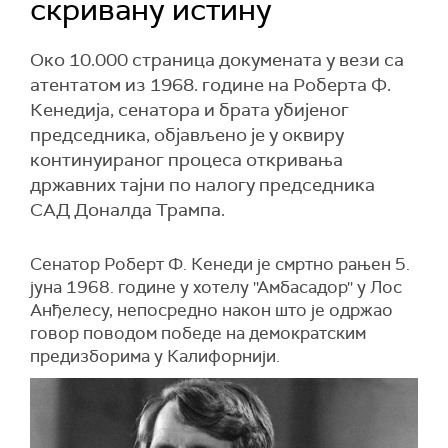
скривану истину
Око 10.000 страница докумената у вези са
атентатом из 1968. године на Роберта Ф.
Кенедија, сенатора и брата убијеног
председника, објављено је у оквиру
континуираног процеса откривања
државних тајни по налогу председника
САД Доналда Трампа.
Сенатор Роберт Ф. Кенеди је смртно рањен 5.
јуна 1968. године у хотелу ''Амбасадор'' у Лос
Анђелесу, непосредно након што је одржао
говор поводом победе на демократским
предизборима у Калифорнији.