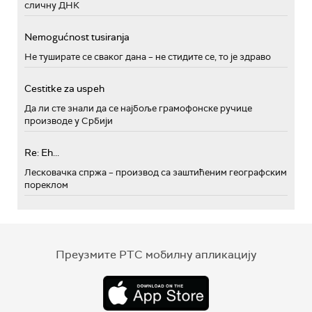
сличну ДНК
Nemogućnost tusiranja
Не туширате се сваког дана – не стидите се, то је здраво
Cestitke za uspeh
Да ли сте знали да се најбоље грамофонске ручице
производе у Србији
Re: Eh...
Лесковачка спржа – производ са заштићеним географским
пореклом
Преузмите РТС мобилну апликацију