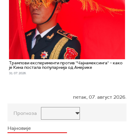
Трампови експерименти против "Чајнамексинга" – како
је Кина постала популарнија од Америке
31. 07. 2026.
петак, 07. август 2026.
Прогноза
Најновије