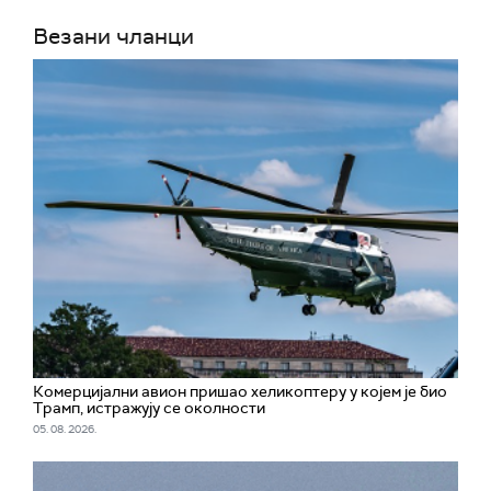
Везани чланци
Комерцијални авион пришао хеликоптеру у којем је био
Трамп, истражују се околности
05. 08. 2026.