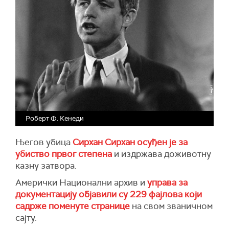
Роберт Ф. Кенеди
Његов убица
Сирхан Сирхан осуђен је за
убиство првог степена
и издржава доживотну
казну затвора.
Амерички Национални архив и
управа за
документацију објавили су 229 фајлова који
садрже поменуте странице
на свом званичном
сајту.