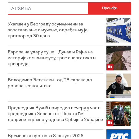
Ухапшен у Београду осумњичени за
злостављање и мучење, одређен му је
притвор од 30 дана
Европа на удару суше – Дунав и Рајна на
историјском минимуму, трпе енергетика и
привреда
Володимир Зеленски - од ТВ екрана до
ровова геополитике
Председник Вучић приредио вечеру у част
председника Зеленског: Посета ће
допринети развоју односа Србије и Украјине
Временска прогноза 8. август 2026.