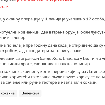
, 2025
 у оквиру операције у Шпанији је ухапшено 17 особа,
ртуелни новчаници, два ватрена оружја, осам луксузни
ини и шлепер.
на почела је пре годину дана када је откривено да с
ом робом, а да шпедитери за то нису знали.
везани са огранком банде Хелс Енџелса у Белгији и у
 пошиљки дроге, саопштава шпанска полиција.
а кокаин сакривен у контејнерима који су из Латинске
азили користећи такозване "људе пауке" који су се пењ
 за сечење или ручне тестере и извлачили кокаин.
 кокаина
Валенсија