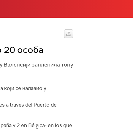
о 20 особа
 у Валенсији запленила тону
а који се налазио у
s a través del Puerto de
spaña y 2 en Bélgica- en los que