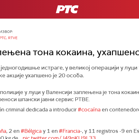
РТС
ИЗВОР:
РТС, RTVE
лењена тона кокаина, ухапшен
 једногодишње истраге, у великој операцији у луци
е акције ухапшено је 20 особа.
полиције у луци у Валенсији заплењена је тона кокаин
преноси шпански јавни сервис РТВЕ.
n criminal dedicada a introducir
#cocaína
en contenedore
aña
, 2 en
#Bélgica
y 1 en
#Francia
-, y 11 registros -9 en E
00 kg de…
pic.twitter.com/J49pKU9L33