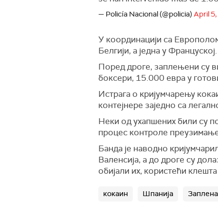
— Policía Nacional (@policia)
April 5
У координацији са Европолом,
Белгији, а једна у Француској.
Поред дроге, заплењени су ви
боксери, 15.000 евра у готов
Истрага о кријумчарењу кокаи
контејнере заједно са легалн
Неки од ухапшених били су по
процес контроле преузимање
Банда је наводно кријумчарил
Валенсија, а до дроге су дол
обијали их, користећи клешта
кокаин
Шпанија
Заплена