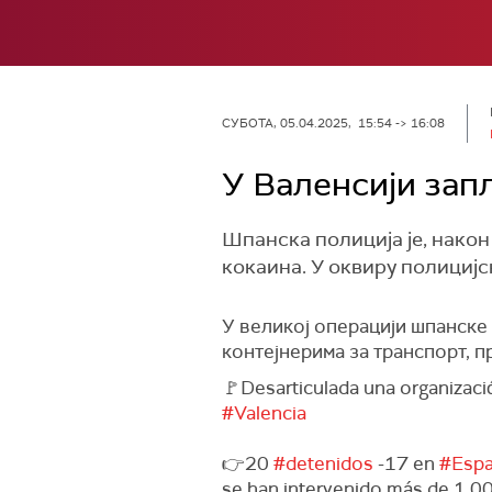
СУБОТА, 05.04.2025, 15:54 -> 16:08
У Валенсији зап
Шпанска полиција је, након
кокаина. У оквиру полицијск
У великој операцији шпанске 
контејнерима за транспорт, 
🚩Desarticulada una organizació
#Valencia
👉20
#detenidos
-17 en
#Esp
se han intervenido más de 1.0