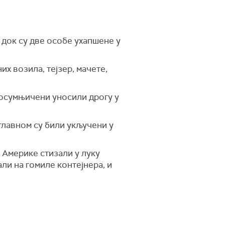
 док су две особе ухапшене у
х возила, тејзер, мачете,
у осумњичени уносили дрогу у
главном су били укључени у
 Америке стизали у луку
али на гомиле контејнера, и