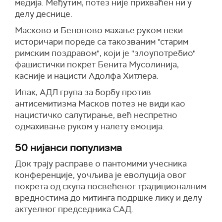
медија. Међутим, потез није прихваћен ни у
делу деснице.
Масково и Беноново махање руком неки
историчари пореде са такозваним "старим
римским поздравом", који је "злоупотребио"
фашистички покрет Бенита Мусолинија,
касније и нацисти Адолфа Хитлера.
Ипак, АДЛ група за борбу против
антисемитизма Масков потез не види као
нацистичко салутирање, већ неспретно
одмахивање руком у налету емоција.
50 нијанси популизма
Док трају расправе о пантомими учесника
конференције, уочљива је еволуција овог
покрета од скупа посвећеног традиционалним
вредностима до митинга подршке лику и делу
актуелног председника САД.