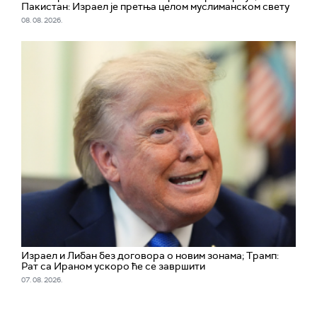
Пакистан: Израел је претња целом муслиманском свету
08. 08. 2026.
Израел и Либан без договора о новим зонама; Трамп:
Рат са Ираном ускоро ће се завршити
07. 08. 2026.