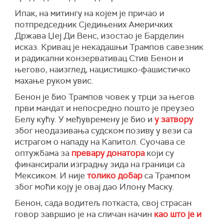
Ипак, на митингу на којем је причао и
потпредседник Сједињених Америчких
Држава Џеј Ди Венс, изостао је Барделин
исказ. Кривац је некадашњи Трампов савезник
и радикални конзервативац Стив Бенон и
његово, наизглед, нацистишко-фашистичко
махање руком увис.
Бенон је био Трампов човек у трци за његов
први мандат и непосредно пошто је преузео
Белу кућу. У међувремену је био и
у затвору
због неодазивања судском позиву у вези са
истрагом о нападу на Капитол. Суочава се
оптужбама за
превару донатора
који су
финансирали изградњу зида на граници са
Мексиком. И није
толико добар
са Трампом
због моћи коју је овај дао Илону Маску.
Бенон, сада водитељ поткаста, свој страсан
говор завршио је на сличан начин
као што је и