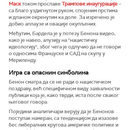
Маск
током прославе
Трампове инаугурације
–
са благо уздигнутом руком, спојеним прстима
и дланом окренутим ка доле. За изречено је
добио аплаузе и овације окупљених.
Међутим, Бардела је у потезу Бенона видео,
како је навео, алузију на "нацистичку
идеологију", због чега је одлучио да не говори
о односима Француске и САД на скупу у
Мериленду.
Игра са опасним симболима
Бенон сматра да се не ради о нацистичком
поздраву, већ специфичном виду захвалности
публици која је, како тврди, иста после сваког
његовог говора.
Поједини аналитичари верују да је Бенонов
поступак намеран, са тенденцијом да изазове
бес либералних кругова америчке политике и