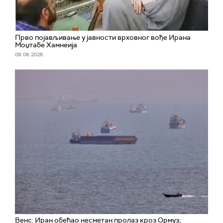
Прво појављивање у јавности врховног вође Ирана
Моџтабe Хамнеија
09. 08. 2026.
Венс: Иран обећао несметан пролаз кроз Ормуз;