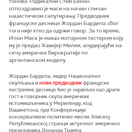
тонова. Радикални Стив Бенон
отпоздравио је маси на начин сличан
нацистичком салутирању. Предводник
француске деснице Жордан Бардела због
тога није хтео да одржи говор. За то време,
Илон Маск је махао моторном тестером коју
му је предао Хавијер Милеи, алудирајући на
сечу америчке бирократије по
аргентинском моделу.
Жордан Бардела, лидер Националног
окупљања и
нови предводник
француске
екстремне деснице био је најављен као драги
гост и говорник скупа америчких
истомишљеника у Мериленду, код
Вашингтона, при Конференцији
конзервативне политичке мисли, блиској
Републиканској странци актуелног америчког
председника Доналда Трампа.