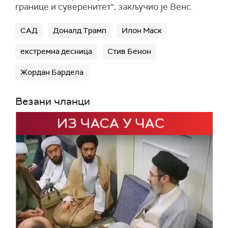
границе и суверенитет", закључио је Венс.
САД
Доналд Трамп
Илон Маск
екстремна десница
Стив Бенон
Жордан Бардела
Везани чланци