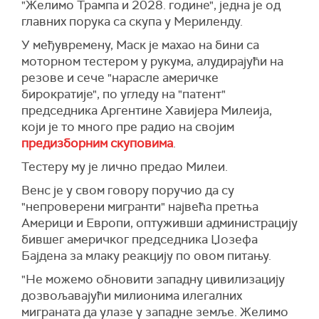
"Желимо Трампа и 2028. године", једна је од
главних порука са скупа у Мериленду.
У међувремену, Маск је махао на бини са
моторном тестером у рукума, алудирајући на
резове и сече "нарасле америчке
бирократије", по угледу на "патент"
председника Аргентине Хавијера Милеија,
који је то много пре радио на својим
предизборним скуповима
.
Тестеру му је лично предао Милеи.
Венс је у свом говору поручио да су
"непроверени мигранти" највећа претња
Америци и Европи, оптуживши администрацију
бившег америчког председника Џозефа
Бајдена за млаку реакцију по овом питању.
"Не можемо обновити западну цивилизацију
дозвољавајући милионима илегалних
миграната да улазе у западне земље. Желимо