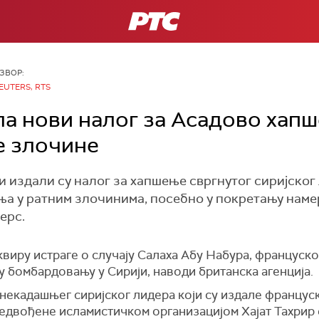
РТС
ЗВОР:
EUTERS, RTS
а нови налог за Асадово хап
е злочине
 издали су налог за хапшење свргнутог сиријског
ња у ратним злочинима, посебно у покретању наме
ерс.
 оквиру истраге о случају Салаха Абу Набура, француск
е у бомбардовању у Сирији, наводи британска агенција.
 некадашњег сиријског лидера који су издале француске
едвођене исламистичком организацијом Хајат Тахрир