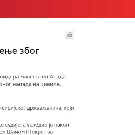
шење због
 лидера Башара ел Асада
рног напада на цивиле,
о-сиријског држављанина, који
 судије, а уследио је након
 ел Шамом (Покрет за