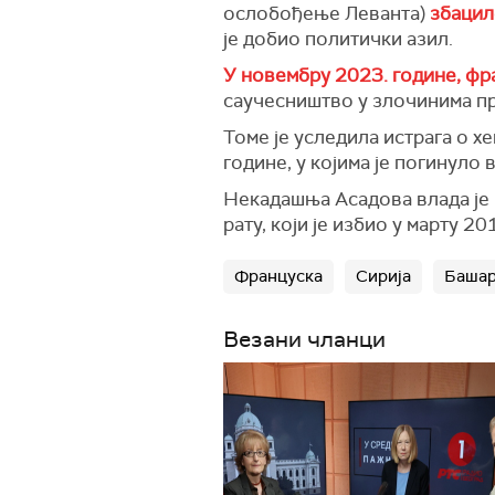
ослобођење Леванта)
збацил
је добио политички азил.
У новембру 2023. године, фра
саучесништво у злочинима п
Томе је уследила истрага о х
године, у којима је погинуло 
Некадашња Асадова влада је н
рату, који је избио у марту 20
Француска
Сирија
Башар
Везани чланци