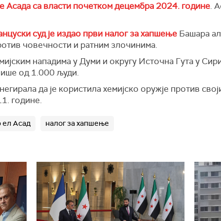
е Асада са власти почетком децембра 2024. године
. 
нцуски суд је издао први налог за хапшење
Башара ал
ротив човечности и ратним злочинима.
емијским нападима у Думи и округу Источна Гута у Сири
више од 1.000 људи.
егирала да је користила хемијско оружје против свој
11. године.
 ел Асад
налог за хапшење