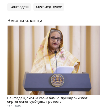
Бангладеш
Мухамед Јунус
Везани чланци
Бангладеш, смртна казна бившој премијерки због
смртоносног сузбијања протеста
17. 11. 2025.