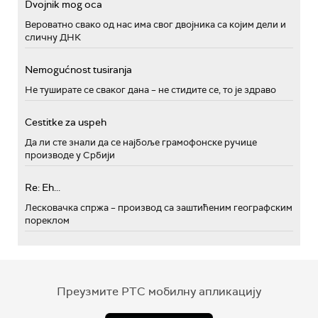
Dvojnik mog oca
Вероватно свако од нас има свог двојника са којим дели и
сличну ДНК
Nemogućnost tusiranja
Не туширате се сваког дана – не стидите се, то је здраво
Cestitke za uspeh
Да ли сте знали да се најбоље грамофонске ручице
производе у Србији
Re: Eh...
Лесковачка спржа – производ са заштићеним географским
пореклом
Преузмите РТС мобилну апликацију