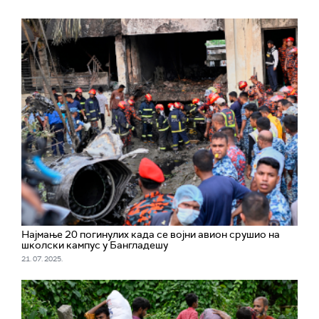
Најмање 20 погинулих када се војни авион срушио на
школски кампус у Бангладешу
21. 07. 2025.