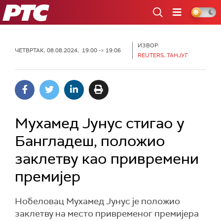
РТС
ИЗВОР:
ЧЕТВРТАК, 08.08.2024, 19:00 -> 19:06
REUTERS, ТАНЈУГ
Мухамед Јунус стигао у
Бангладеш, положио
заклетву као привремени
премијер
Нобеловац Мухамед Јунус је положио
заклетву на место привременог премијера