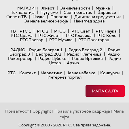
|
|
|
МАГАЗИН
Живот
Занимљивости
Музика
|
|
|
|
Технологијa
Путујемо
Свет познатих
Здравље
|
|
|
|
Филм и ТВ
Наука
Природа
Дигитални предузетник
|
За мале велике хероје
Наизглед здрав
|
|
|
|
|
ТВ
РТС 1
РТС 2
РТС 3
РТС Свет
РТС Наука
|
|
|
|
РТС Драма
РТС Живот
РТС Класика
РТС Коло
|
|
РТС Трезор
РТС Музика
РТС Полетарац
|
|
РАДИО
Радио Београд 1
Радио Београд 2
Радио
|
|
|
Београд 3
Београд 202
Радио Плетеница
Радио
|
|
|
Рокенролер
Радио Џубокс
Радио Вртешка
Радио
|
Џезер
Архив
|
|
|
|
РТС
Контакт
Маркетинг
Јавне набавке
Конкурси
Интернет портал
МАПА САЈТА
Приватност
Copyright
Правила употребе садржаја
Мапа
|
|
|
сајта
Copyright © 2008 - 2026 РТС. Сва права задржана.