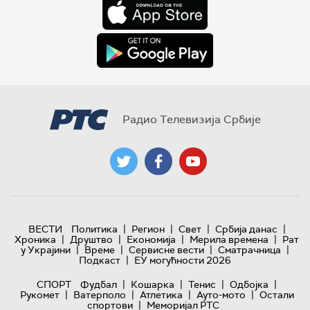
Радио Телевизија Србије
|
|
|
|
ВЕСТИ
Политика
Регион
Свет
Србија данас
|
|
|
|
Хроника
Друштво
Економија
Мерила времена
Рат
|
|
|
|
у Украјини
Време
Сервисне вести
Сматрачница
|
Подкаст
ЕУ могућности 2026
|
|
|
|
СПОРТ
Фудбал
Кошарка
Тенис
Одбојка
|
|
|
|
Рукомет
Ватерполо
Атлетика
Ауто-мото
Остали
|
спортови
Меморијал РТС