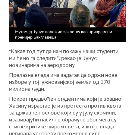
Мухамед Јунус положио заклетву као привремени
премијер Бангладеша
"Kакав год пут да нам покажу наши студенти,
ми ћемо га следити“, рекао је Јунус
новинарима на аеродрому.
Прелазна влада има задатак да одржи нове
изборе у тој јужноазијској земљи од 170
милиона људи.
Покрет предвођен студентима који је збацио
Хасину израстао је из протеста против квота
за државне послове који су у јулу скочили,
изазивајући насилне обрачуне због чега су
стигле критике широм света, иако је влада
негирала употребу прекомерне силе.