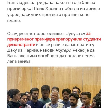
Бангладеша, три дана након што је бивша
премијерка Шеик Хасина побегла из земље
усред насилних протеста против њене
владе.
Осамдесетчетворогодишњег Јунуса су
за
привременог премијера препоручили студенти
демонстранти
и он се раније данас вратио у
Даку из Париза, наводи
Ројтерс
. Рекао је да
Бангладеш има могућност да постане веома
лепа земља.