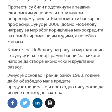
Протести су били подстакнути и тешким
економским условима и политичком
репресијом у земљи. Економиста и банкар по
професији, Јунус је 2006. добио Нобелову
награду за мир због коришћења микрокредита
за помоћ сиромашнијим људима, а посебно
женама.
Kомитет за Нобелову награду за мир захвалио
је Јунусу и његовој Грамин банци ''за њихове
напоре да створе економски и друштвени
развој“.
Јунус је основао Грамин банку 1983. године
да би обезбедио мале кредите
предузетницима који претходно нису могли да
испуне неопходне захтева.