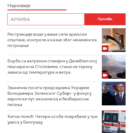
Најновије
Рестрикције воде у више села ариљске
општине, контроле и казне због ненаменске
потрошње
Борба са ватреном стихијом у Делиблатској
пешчари и на Столовима, стање на терену
зависи од температуре и ветра
Званична посета председника Украјине
Володимира Зеленског Србији - у фокусу
европски пут, економска и безбедносна
питања
Хитна помоћ: Четири особе повређене у три
удеса у Београду